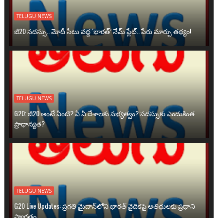
TELUGU NEWS
జీ20 సదస్సు.. మోదీ సీటు వద్ద ‘భారత్’ నేమ్ ప్లేట్‌.. పేరు మార్పు తథ్యం!
TELUGU NEWS
G20: జీ20 అంటే ఏంటి? ఏ ఏ దేశాలకు సభ్యత్వం? సదస్సుకు ఎందుకింత
ప్రాధాన్యత?
TELUGU NEWS
G20 Live Updates: ప్రగతి మైదాన్‌లోని భారత్ వైదికపై అతిథులకు ప్రధాని
స్వాగతం