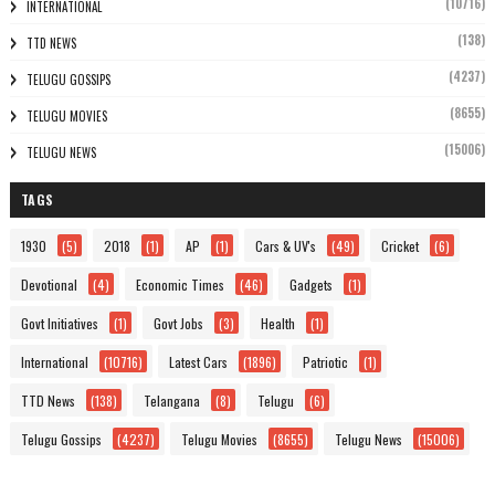
(10716)
INTERNATIONAL
(138)
TTD NEWS
(4237)
TELUGU GOSSIPS
(8655)
TELUGU MOVIES
(15006)
TELUGU NEWS
TAGS
1930
(5)
2018
(1)
AP
(1)
Cars & UV's
(49)
Cricket
(6)
Devotional
(4)
Economic Times
(46)
Gadgets
(1)
Govt Initiatives
(1)
Govt Jobs
(3)
Health
(1)
International
(10716)
Latest Cars
(1896)
Patriotic
(1)
TTD News
(138)
Telangana
(8)
Telugu
(6)
Telugu Gossips
(4237)
Telugu Movies
(8655)
Telugu News
(15006)