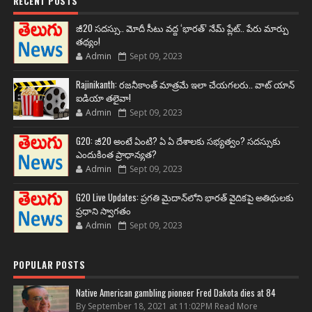
RECENT POSTS
జీ20 సదస్సు.. మోదీ సీటు వద్ద ‘భారత్’ నేమ్ ప్లేట్‌.. పేరు మార్పు
తథ్యం!
Admin
Sept 09, 2023
Rajinikanth: రజనీకాంత్ మాత్రమే ఇలా చేయగలరు.. వాట్ యాన్
ఐడియా తలైవా!
Admin
Sept 09, 2023
G20: జీ20 అంటే ఏంటి? ఏ ఏ దేశాలకు సభ్యత్వం? సదస్సుకు
ఎందుకింత ప్రాధాన్యత?
Admin
Sept 09, 2023
G20 Live Updates: ప్రగతి మైదాన్‌లోని భారత్ వైదికపై అతిథులకు
ప్రధాని స్వాగతం
Admin
Sept 09, 2023
POPULAR POSTS
Native American gambling pioneer Fred Dakota dies at 84
By September 18, 2021 at 11:02PM Read More