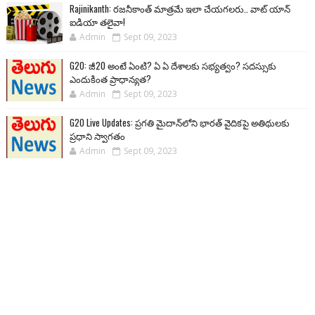
Rajinikanth: రజనీకాంత్ మాత్రమే ఇలా చేయగలరు.. వాట్ యాన్
ఐడియా తలైవా!
Admin
Sept 09, 2023
G20: జీ20 అంటే ఏంటి? ఏ ఏ దేశాలకు సభ్యత్వం? సదస్సుకు
ఎందుకింత ప్రాధాన్యత?
Admin
Sept 09, 2023
G20 Live Updates: ప్రగతి మైదాన్‌లోని భారత్ వైదికపై అతిథులకు
ప్రధాని స్వాగతం
Admin
Sept 09, 2023