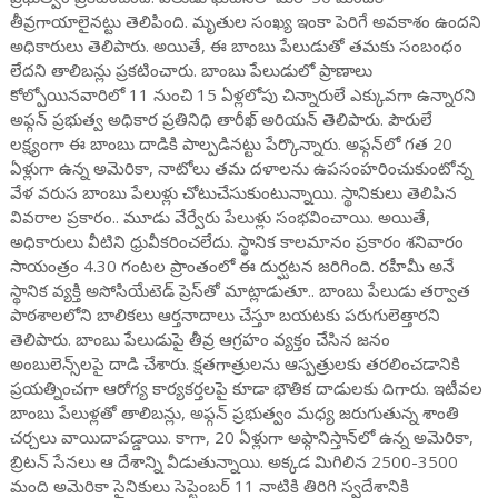
తీవ్రగాయాలైనట్టు తెలిపింది. మృతుల సంఖ్య ఇంకా పెరిగే అవకాశం ఉందని
అధికారులు తెలిపారు. అయితే, ఈ బాంబు పేలుడుతో తమకు సంబంధం
లేదని తాలిబన్లు ప్రకటించారు. బాంబు పేలుడులో ప్రాణాలు
కోల్పోయినవారిలో 11 నుంచి 15 ఏళ్లలోపు చిన్నారులే ఎక్కువగా ఉన్నారని
అఫ్గన్ ప్రభుత్వ అధికార ప్రతినిధి తారీఖ్ అరియన్ తెలిపారు. పౌరులే
లక్ష్యంగా ఈ బాంబు దాడికి పాల్పడినట్టు పేర్కొన్నారు. అఫ్గన్‌లో గత 20
ఏళ్లుగా ఉన్న అమెరికా, నాటోలు తమ దళాలను ఉపసంహరించుకుంటోన్న
వేళ వరుస బాంబు పేలుళ్లు చోటుచేసుకుంటున్నాయి. స్థానికులు తెలిపిన
వివరాల ప్రకారం.. మూడు వేర్వేరు పేలుళ్లు సంభవించాయి. అయితే,
అధికారులు వీటిని ధ్రువీకరించలేదు. స్థానిక కాలమానం ప్రకారం శనివారం
సాయంత్రం 4.30 గంటల ప్రాంతంలో ఈ దుర్ఘటన జరిగింది. రహీమీ అనే
స్థానిక వ్యక్తి అసోసియేటెడ్ ప్రెస్‌తో మాట్లాడుతూ.. బాంబు పేలుడు తర్వాత
పాఠశాలలోని బాలికలు ఆర్తనాదాలు చేస్తూ బయటకు పరుగులెత్తారని
తెలిపారు. బాంబు పేలుడుపై తీవ్ర ఆగ్రహం వ్యక్తం చేసిన జనం
అంబులెన్స్‌లపై దాడి చేశారు. క్షతగాత్రులను ఆస్పత్రులకు తరలించడానికి
ప్రయత్నించగా ఆరోగ్య కార్యకర్తలపై కూడా భౌతిక దాడులకు దిగారు. ఇటీవల
బాంబు పేలుళ్లతో తాలిబన్లు, అఫ్గన్ ప్రభుత్వం మధ్య జరుగుతున్న శాంతి
చర్చలు వాయిదాపడ్డాయి. కాగా, 20 ఏళ్లుగా అఫ్గానిస్తాన్‌లో ఉన్న అమెరికా,
బ్రిటన్ సేనలు ఆ దేశాన్ని వీడుతున్నాయి. అక్కడ మిగిలిన 2500-3500
మంది అమెరికా సైనికులు సెప్టెంబర్ 11 నాటికి తిరిగి స్వదేశానికి