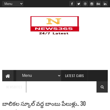
LATEST CARS
NEWSBITES
బాలికల స్కూల్ వద్ద బాంబు పేలుళ్లు.. 30