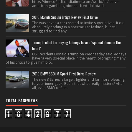
https://timesofindia.indiatimes.com/world/us/native-
american-gambling-pioneer-fred-dakota-d...
2018 Maruti Suzuki Ertiga Review First Drive
The was never a car created to invite superlatives. It did
absolutely nothing in a spectacular fashion, but still
struggled to find any...
Trump trolled for saying kidneys have a ‘special place in the
heart’
US President Donald Trump on Wednesday said kidneys
have “a very special place in the heart”, prompting many
of his critics to give him bio...
2019 BMW 330i M Sport First Drive Review
The new 3 Series is larger, lighter and far more pleasing
to your inner geek. But is that what really matters? After
all, even BMW define...
TOTAL PAGEVIEWS
1
6
4
2
9
7
7