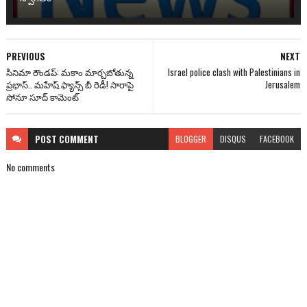
PREVIOUS
NEXT
సినిమా రౌండప్: మకాం మార్చబోతున్న
Israel police clash with Palestinians in
ప్రభాస్.. మహేష్ ఫ్యాన్స్ బీ రెడీ! సారాపై
Jerusalem
సోనూ సూద్ కామెంట్
POST
COMMENT
BLOGGER
DISQUS
FACEBOOK
No comments