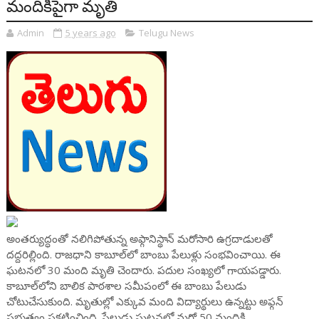
మందికిపైగా మృతి
Admin
5 years ago
Telugu News
అంతర్యుద్ధంతో నలిగిపోతున్న అఫ్గానిస్థాన్‍‌ మరోసారి ఉగ్రదాడులతో
దద్దరిల్లింది. రాజధాని కాబూల్‌లో బాంబు పేలుళ్లు సంభవించాయి. ఈ
ఘటనలో 30 మంది మృతి చెందారు. పదుల సంఖ్యలో గాయపడ్డారు.
కాబూల్‍లోని బాలిక పాఠశాల సమీపంలో ఈ బాంబు పేలుడు
చోటుచేసుకుంది. మృతుల్లో ఎక్కువ మంది విద్యార్థులు ఉన్నట్టు అఫ్గన్
ప్రభుత్వం ప్రకటించింది. పేలుడు ఘటనలో మరో 50 మందికి