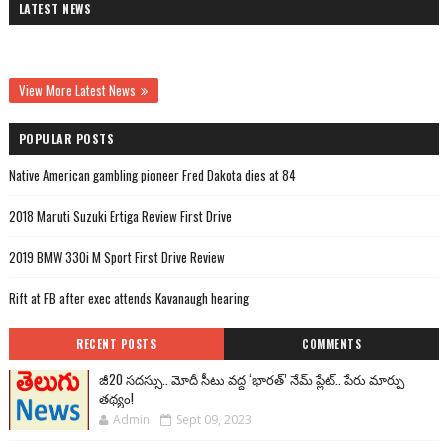
LATEST NEWS
View More Latest News
POPULAR POSTS
Native American gambling pioneer Fred Dakota dies at 84
2018 Maruti Suzuki Ertiga Review First Drive
2019 BMW 330i M Sport First Drive Review
Rift at FB after exec attends Kavanaugh hearing
RECENT POSTS
COMMENTS
జీ20 సదస్సు.. మోదీ సీటు వద్ద ‘భారత్’ నేమ్ ప్లేట్‌.. పేరు మార్పు
తథ్యం!
Admin
Sept 09, 2023