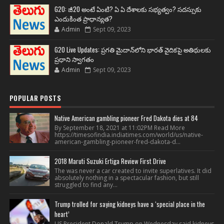
G20: జీ20 అంటే ఏంటి? ఏ ఏ దేశాలకు సభ్యత్వం? సదస్సుకు
ఎందుకింత ప్రాధాన్యత?
Admin
Sept 09, 2023
G20 Live Updates: ప్రగతి మైదాన్‌లోని భారత్ వైదికపై అతిథులకు
ప్రధాని స్వాగతం
Admin
Sept 09, 2023
POPULAR POSTS
Native American gambling pioneer Fred Dakota dies at 84
By September 18, 2021 at 11:02PM Read More
https://timesofindia.indiatimes.com/world/us/native-
american-gambling-pioneer-fred-dakota-d...
2018 Maruti Suzuki Ertiga Review First Drive
The was never a car created to invite superlatives. It did
absolutely nothing in a spectacular fashion, but still
struggled to find any...
Trump trolled for saying kidneys have a ‘special place in the
heart’
US President Donald Trump on Wednesday said kidneys