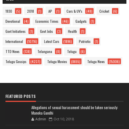
1930
(5)
2018
(1)
AP
(1)
Cars & UV's
(49)
Cricket
(6)
Devotional
(4)
Economic Times
(46)
Gadgets
(1)
Govt Initiatives
(1)
Govt Jobs
(3)
Health
(1)
International
(10716)
Latest Cars
(1896)
Patriotic
(1)
TTD News
(138)
Telangana
(8)
Telugu
(6)
Telugu Gossips
(4237)
Telugu Movies
(8655)
Telugu News
(15006)
FEATURED POSTS
Allegations of sexual harassment should be taken seriously:
Maneka Gandhi
Admin
Oct 10, 2018