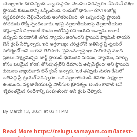
యంత్రాంగం దిగివచ్చింది. న్యాయస్థానం వెలుపల పరిష్కారం చేసుకునే దిశగా
ఫ్లాయిడ్ కుటుంబాన్ని ఒప్పించింది. ఇందులో భాగంగా రూ.196కోట్ల
నష్టపరిహారం చెల్లించేందుకు అంగీకరించింది. ఈ ఒప్పందంపై ఫ్లాయిడ్
సోదరుడు రోడ్నీ స్పందించారు. ఇకపై నల్లజాతీయులపై తెల్లజాతీయుల
దౌర్జన్యానికి దిగాలంటే కొంచెం ఆలోచిస్తారని ఆయన అన్నారు. అలాగే
తప్పుడు మరణానికి తగిన న్యాయం జరిగిందని ఫ్లాయిడ్ ఫ్యామిలీ లాయర్
బెన్ క్రంప్ పేర్కొన్నారు. ఇది అగ్రరాజ్యం చరిత్రలోనే అతిపెద్ద ప్రీ-ట్రయల్
సెటిల్మెంట్ అని ఆయన తెలిపారు. ‘ప్రపంచవ్యాప్తంగా మిలియన్ల మంది
ప్రజలు సాక్ష్యమిచ్చిన జార్జ్ ఫ్లాయిడ్ భయంకర మరణం, న్యాయం, మార్పు
కోసం బలమైన కోరిక, తోసిపుచ్చలేని డిమాండ్ తెచ్చిపెట్టింది’ అని ఫ్లాయిడ్
కుటుంబ న్యాయవాది బెన్ క్రంప్ అన్నారు. ‘ఒక తప్పుడు మరణ కేసులో
అతిపెద్ద ప్రీ-ట్రయల్ పరిష్కారం.. ఒక నల్లజాతియుడి జీవితం సాక్ష్యంగా
ఉంటుంది.. నల్లజాతీయులపై పోలీసుల క్రూరత్వం అంతం కావాలి అనే
శక్తివంతమైన సందేశాన్ని పంపుతుంది’ అని క్రంప్ చెప్పారు.
By March 13, 2021 at 03:11PM
Read More https://telugu.samayam.com/latest-