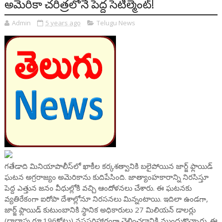
అమెరికా చరిత్రలోనే పెద్ద సెటిల్మెంట్!
Admin
5 years ago
Telugu News
గతేడాది మినియాపొలీస్‌లో ఖాకీల కర్కశత్వానికి బలైపోయిన జార్జ్ ఫ్లాయిడ్
ఘటన అగ్రరాజ్యం అమెరికాను కుదిపేసింది. జాత్యాంహకారాన్ని నిరసిస్తూ
పెద్ద ఎత్తున జనం వీధుల్లోకి వచ్చి ఆందోళనలు చేశారు. ఈ ఘటనకు
వ్యతిరేకంగా ఐరోపా దేశాల్లోనూ నిరసనలు మిన్నంటాయి. ఇదిలా ఉండగా,
జార్జ్ ఫ్లాయిడ్ కుటుంబానికి స్థానిక అధికారులు 27 మిలియన్ డాలర్లు
(దాదాపు రూ.196కోట్లు) నష్టపరిహారంగా చెల్లించడానికి ముందుకొచ్చారు. ఈ