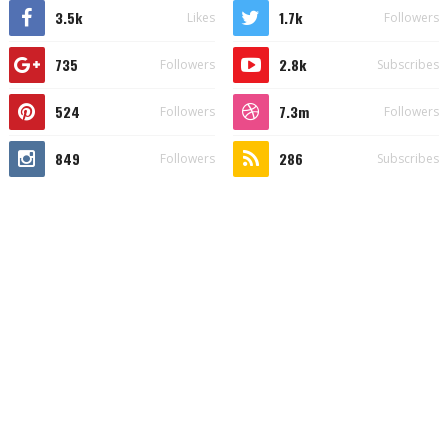
3.5k
1.7k
Likes
Followers
735
2.8k
Followers
Subscribes
524
7.3m
Followers
Followers
849
286
Followers
Subscribes