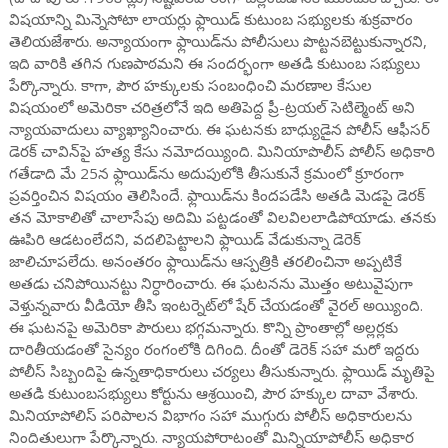
విషయాన్ని మిన్నెసోటా లాయర్లు ఫ్లాయిడ్ కుటుంబ సభ్యులకు శుక్రవారం
తెలియజేశారు. అన్యాయంగా ఫ్లాయిడ్‌ను పోలీసులు పొట్టనబెట్టుకున్నారని,
ఇది వారికి తగిన గుణపాఠమని ఈ సందర్భంగా అతడి కుటుంబ సభ్యులు
పేర్కొన్నారు. కాగా, పౌర హక్కులకు సంబంధించి మరణాల కేసుల
విషయంలో అమెరికా చరిత్రలోనే ఇది అతిపెద్ద ప్రీ-ట్రయల్ సెటిల్మెంట్ అని
న్యాయవాదులు వ్యాఖ్యానించారు. ఈ ఘటనకు బాధ్యుడైన పోలీస్ ఆఫీసర్
డెరక్ చావిన్‌పై హత్య కేసు నమోదయ్యింది. మినియాపొలీస్ పోలీస్ అధికారి
గతేడాది మే 25న ఫ్లాయిడ్‌ను అదుపులోకి తీసుకునే క్రమంలో క్రూరంగా
ప్రవర్తించిన విషయం తెలిసిందే. ఫ్లాయిడ్‌ను కిందపడేసి అతడి మెడపై డెరక్
తన మోకాలితో చాలాసేపు అదిమి పట్టడంతో విలవిలలాడిపోయాడు. తనకు
ఊపిరి ఆడటంలేదని, వదలిపెట్టాలని ఫ్లాయిడ్ వేడుకున్నా డెరెక్
జాలిచూపలేదు. అనంతరం ఫ్లాయిడ్‌ను ఆస్పత్రికి తరలించినా అప్పటికే
అతడు చనిపోయినట్టు నిర్ధారించారు. ఈ ఘటనను మొత్తం అటువైపుగా
వెళ్తున్నవారు వీడియో తీసి ఇంటర్నెట్‌లో షేర్ చేయడంతో వైరల్ అయ్యింది.
ఈ ఘటనపై అమెరికా పౌరులు భగ్గమన్నారు. కొన్ని ప్రాంతాల్లో అల్లర్లకు
దారితీయడంతో సైన్యం రంగంలోకి దిగింది. దీంతో డెరెక్‌ సహా మరో ఇద్దరు
పోలీస్ సిబ్బందిపై ఉన్నతాధికారులు చర్యలు తీసుకున్నారు. ఫ్లాయిడ్ మృతిపై
అతడి కుటుంబసభ్యులు కోర్టును ఆశ్రయించి, పౌర హక్కుల దావా వేశారు.
మినియాపోలిస్‌ పరిపాలన విభాగం సహా ముగ్గురు పోలీస్ అధికారులను
నిందితులుగా పేర్కొన్నారు. న్యాయపోరాటంతో మిన్నియాపోలీస్ అధికార