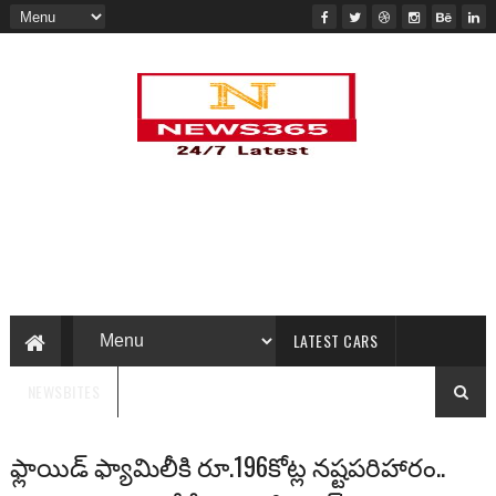
LATEST CARS
NEWSBITES
ఫ్లాయిడ్‌ ఫ్యామిలీకి రూ.196కోట్ల నష్టపరిహారం..