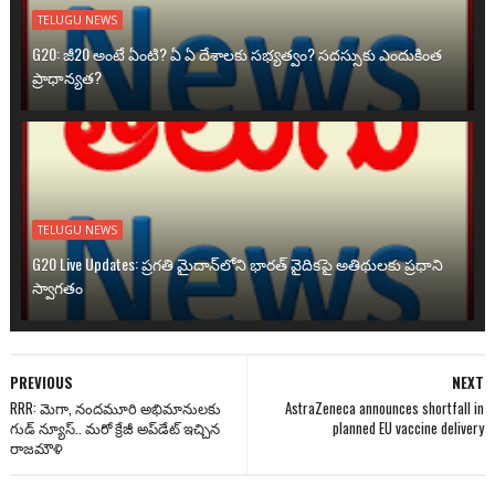
TELUGU NEWS
G20: జీ20 అంటే ఏంటి? ఏ ఏ దేశాలకు సభ్యత్వం? సదస్సుకు ఎందుకింత
ప్రాధాన్యత?
TELUGU NEWS
G20 Live Updates: ప్రగతి మైదాన్‌లోని భారత్ వైదికపై అతిథులకు ప్రధాని
స్వాగతం
PREVIOUS
NEXT
RRR: మెగా, నందమూరి అభిమానులకు
AstraZeneca announces shortfall in
గుడ్ న్యూస్.. మరో క్రేజీ అప్‌డేట్ ఇచ్చిన
planned EU vaccine delivery
రాజమౌళి