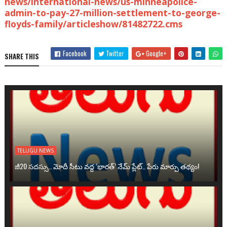
news/international-news/us-minneapolice-
admin-to-pay-27-million-settlement-to-george-
floyds-family/articleshow/81482722.cms
Facebook
Twitter
Google+
SHARE THIS
TELUGU NEWS
జీ20 సదస్సు.. మోదీ సీటు వద్ద ‘భారత్’ నేమ్ ప్లేట్‌.. పేరు మార్పు తథ్యం!