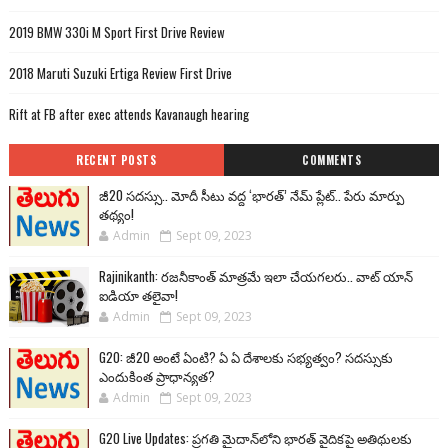
2019 BMW 330i M Sport First Drive Review
2018 Maruti Suzuki Ertiga Review First Drive
Rift at FB after exec attends Kavanaugh hearing
RECENT POSTS
COMMENTS
జీ20 సదస్సు.. మోదీ సీటు వద్ద ‘భారత్’ నేమ్ ప్లేట్‌.. పేరు మార్పు
తథ్యం!
Admin
Sept 09, 2023
Rajinikanth: రజనీకాంత్ మాత్రమే ఇలా చేయగలరు.. వాట్ యాన్
ఐడియా తలైవా!
Admin
Sept 09, 2023
G20: జీ20 అంటే ఏంటి? ఏ ఏ దేశాలకు సభ్యత్వం? సదస్సుకు
ఎందుకింత ప్రాధాన్యత?
Admin
Sept 09, 2023
G20 Live Updates: ప్రగతి మైదాన్‌లోని భారత్ వైదికపై అతిథులకు