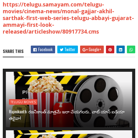
https://telugu.samayam.com/telugu-
movies/cinema-news/monal-gajjar-akhil-
sarthak-first-web-series-telugu-abbayi-gujarat-
ammayi-first-look-
released/articleshow/80917734.cms
Facebook
Twitter
Google+
SHARE THIS
TELUGU MOVIES
Rajinikanth: రజనీకాంత్ మాత్రమే ఇలా చేయగలరు.. వాట్ యాన్ ఐడియా
తలైవా!