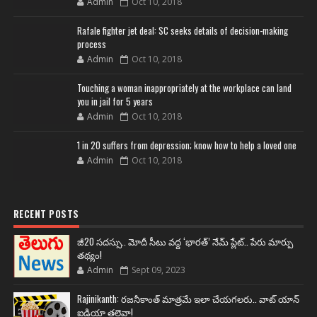
Admin
Oct 10, 2018
Rafale fighter jet deal: SC seeks details of decision-making
process
Admin
Oct 10, 2018
Touching a woman inappropriately at the workplace can land
you in jail for 5 years
Admin
Oct 10, 2018
1 in 20 suffers from depression; know how to help a loved one
Admin
Oct 10, 2018
RECENT POSTS
జీ20 సదస్సు.. మోదీ సీటు వద్ద ‘భారత్’ నేమ్ ప్లేట్‌.. పేరు మార్పు
తథ్యం!
Admin
Sept 09, 2023
Rajinikanth: రజనీకాంత్ మాత్రమే ఇలా చేయగలరు.. వాట్ యాన్
ఐడియా తలైవా!