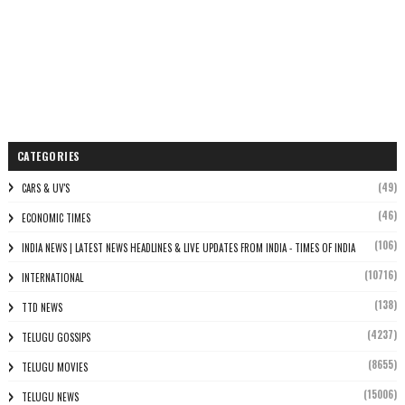
CATEGORIES
(49)
CARS & UV'S
(46)
ECONOMIC TIMES
(106)
INDIA NEWS | LATEST NEWS HEADLINES & LIVE UPDATES FROM INDIA - TIMES OF INDIA
(10716)
INTERNATIONAL
(138)
TTD NEWS
(4237)
TELUGU GOSSIPS
(8655)
TELUGU MOVIES
(15006)
TELUGU NEWS