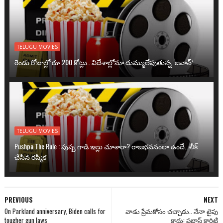
TELUGU MOVIES
రెండు రోజుల్లో రూ.200 కోట్లు.. విదేశాల్లోనూ దుమ్ములేపుతున్న ‘జవాన్’
TELUGU MOVIES
Pushpa The Rule : పుష్ప గాడి ఇల్లు చూశారా? రాజభవనంలా ఉందే.. లీక్
చేసిన రష్మిక
PREVIOUS
NEXT
On Parkland anniversary, Biden calls for
వాడు ప్రేమకోసం చచ్చాడు.. నేనా టైపు
tougher gun laws
కాదు: ప్రభాస్ క్లారిటి