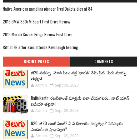
Native American gambling pioneer Fred Dakota dies at 84
2019 BMW 330i M Sport First Drive Review
2018 Maruti Suzuki Ertiga Review First Drive
Rift at FB after exec attends Kavanaugh hearing
RECENT POSTS
COMMENTS
జీ20 సదస్సు.. మోదీ సీటు వద్ద ‘భారత్’ నేమ్ ప్లేట్‌.. పేరు మార్పు
తథ్యం!
Admin
Sept 09, 2023
Rajinikanth: రజనీకాంత్ మాత్రమే ఇలా చేయగలరు.. వాట్ యాన్
ఐడియా తలైవా!
Admin
Sept 09, 2023
G20: జీ20 అంటే ఏంటి? ఏ ఏ దేశాలకు సభ్యత్వం? సదస్సుకు
ఎందుకింత ప్రాధాన్యత?
Admin
Sept 09, 2023