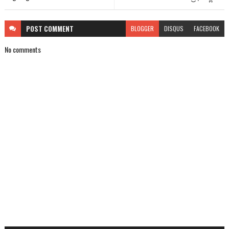
POST
COMMENT
BLOGGER
DISQUS
FACEBOOK
No comments