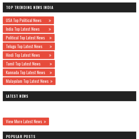
TOP TRENDING NEWS INDIA
USA Top Political News
India Top Latest News
Political Top Latest News
Telugu Top Latest News
Hindi Top Latest News
Tamil Top Latest News
Kannada Top Latest News
Malayalam Top Latest News
LATEST NEWS
View More Latest News
POPULAR POSTS