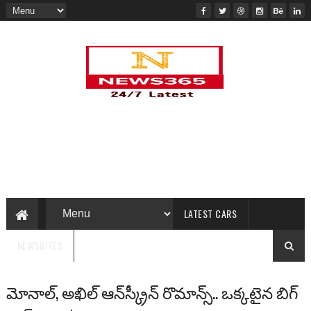
LATEST CARS
NEWSBITES
మోనాల్, అఖిల్ ఆన్‌స్క్రీన్ రొమాన్స్.. ఒక్కటైన బిగ్