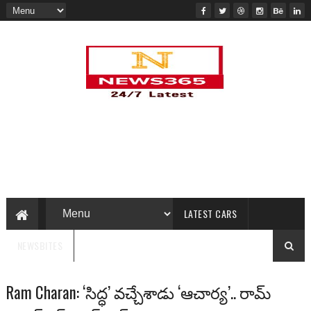
LATEST CARS
NEWSBITES
Ram Charan: ‘సిద్ధ’ వచ్చేశాడు ‘ఆచార్య’.. రామ్