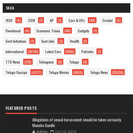
TAGS
1930
(5)
2018
(1)
AP
(1)
Cars & UV's
(49)
Cricket
(6)
Devotional
(4)
Economic Times
(46)
Gadgets
(1)
Govt Initiatives
(1)
Govt Jobs
(3)
Health
(1)
International
(10716)
Latest Cars
(1896)
Patriotic
(1)
TTD News
(138)
Telangana
(8)
Telugu
(6)
Telugu Gossips
(4237)
Telugu Movies
(8655)
Telugu News
(15006)
FEATURED POSTS
Allegations of sexual harassment should be taken seriously:
Maneka Gandhi
Admin
Oct 10, 2018