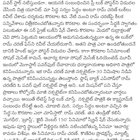
పవర్ స్టార్ నటిస్తుండగా.. ఆయనకి సంబంధించిన ప్రీ లుక్ పోస్టర్‌ని విడుదల
చేసింది చిత్ర యూనిట్. మా సిద్ధ సర్వం సిద్ధం అంటూ రామ్ చరణ్ లుక్‌లు
రివీల్ చేశాడు దర్శకుడు కొరటాల శివ. నేటి నుంచి రామ్ చరణ్‌పై కీలక
సన్నివేశాలు చిత్రీకరించబోతున్నారు కొరటాల. ఈ సందర్భంగా సిద్ధకి స్వాగతం
పలుకుతూ ఈ సర్ ప్రైజ్ లుక్‌ని షేర్ చేశారు కొరటాల. మెడలో రుద్రాక్షలతో
చెవి పోగు పెట్టుకుని ఆలయంలోకి అడుగుపెడుతున్నట్టుగా ఉన్న ఈ లుక్‌లో
రామ్ చరణ్ ఫేస్‌ని రివీల్ చేయలేదుకానీ.. అతని పాత్ర ఎలా ఉండబోతుందనే
దానికి హింట్ ఇస్తూ పోస్టర్ విడుదల చేశారు. కాగా కొరటాల సినిమాలంటే
సోషల్ మెసేజ్ కామన్. ఆచార్య కూడా సోషల్ మెసేజ్ ఓరియెంటెడ్ మూవీ.
ఇందులో మెగాస్టార్ పవర్‌ఫుల్‌ దేవాదాయ ధర్మాదాయశాఖ అధికారి పాత్రలో
కనిపించనున్నారు. ఇక రామ్ చరణ్ మాజీ నక్సలైట్‌గా 30 నిమిషాల నిడివి
ఉన్న పాత్రలో కనిపించనున్నట్టు తెలుస్తోంది. ఫ్లాష్ బ్యాక్ ఎపిసోడ్‌లో రామ్
చరణ్‌ది ఓ పవర్ ఫుల్ నక్సలైట్ పాత్ర అని.. ఒక మిషన్‌లో పని చేస్తూ
ప్రాణాలు కోల్పోయే మాజీ నక్సలైట్‌గా కనిపించబోతున్నారంటూ వార్తలు
వచ్చాయి. అయితే లేటెస్ట్ సిద్ధ లుక్ చూస్తే.. నక్సలైట్ పాత్రకి ఈ క్యాస్టూమ్‌కి
సంబంధం లేనట్టే ఉంది. చూడాలి మరి.. సర్వం సిద్ధం అంటూ వచ్చిన ఈ
‘సిద్ధ’ను కొరటాల ఎలా చూపిస్తారో. రామ్ చరణ్.. తన తండ్రితో కలిసి
‘మగధీర’, ‘బ్రూస్లీ’, ‘ఖైదీ నెంబర్ 150’ సినిమాలో స్క్రీన్ షేర్ చేసుకున్నారు.
ఇపుడు పూర్తి స్థాయిలో వీళ్లిద్దరు కలిసి నటించబోతున్న సినిమా ‘ఆచార్య’
కావడం విశేషం. ఈ సినిమాను రామ్ చరణ్.. కొణిదెల ప్రొడక్షన్స్, మ్యాట్నీ