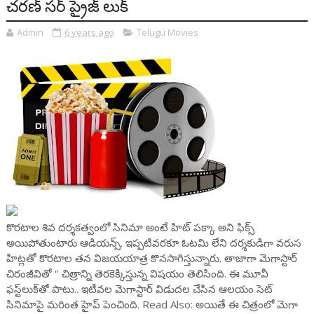
చరణ్ సర్ ప్రైజ్ లుక్
Admin
6 years ago
Telugu Movies
కొరటాల శివ దర్శకత్వంలో సినిమా అంటే హిట్ పక్కా అని ఫిక్స్
అయిపోతుంటారు ఆడియన్స్. ఇప్పటివరకూ ఓటమి లేని దర్శకుడిగా వరుస
హిట్లతో కొరటాల తన విజయయాత్ర కొనసాగిస్తున్నారు. తాజాగా మెగాస్టార్
చిరంజీవితో ‘’ చిత్రాన్ని తెరకెక్కిస్తున్న విషయం తెలిసింది. ఈ మూవీ
ఫస్ట్‌లుక్‌తో పాటు.. ఇటీవల మెగాస్టార్ విడుదల చేసిన ఆలయం సెట్
సినిమాపై మరింత హైప్ పెంచింది. Read Also: అయితే ఈ చిత్రంలో మెగా