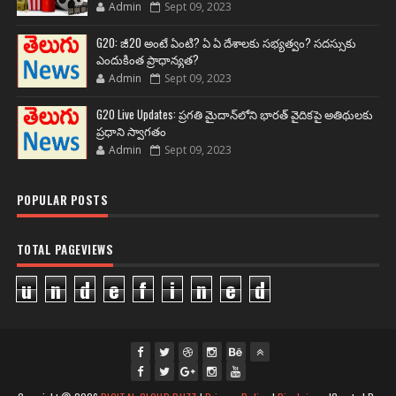
Admin
Sept 09, 2023
G20: జీ20 అంటే ఏంటి? ఏ ఏ దేశాలకు సభ్యత్వం? సదస్సుకు
ఎందుకింత ప్రాధాన్యత?
Admin
Sept 09, 2023
G20 Live Updates: ప్రగతి మైదాన్‌లోని భారత్ వైదికపై అతిథులకు
ప్రధాని స్వాగతం
Admin
Sept 09, 2023
POPULAR POSTS
TOTAL PAGEVIEWS
u
n
d
e
f
i
n
e
d
fac
twi
gpl
ins
you