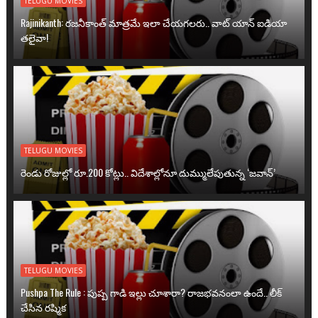
TELUGU MOVIES
Rajinikanth: రజనీకాంత్ మాత్రమే ఇలా చేయగలరు.. వాట్ యాన్ ఐడియా
తలైవా!
TELUGU MOVIES
రెండు రోజుల్లో రూ.200 కోట్లు.. విదేశాల్లోనూ దుమ్ములేపుతున్న ‘జవాన్’
TELUGU MOVIES
Pushpa The Rule : పుష్ప గాడి ఇల్లు చూశారా? రాజభవనంలా ఉందే.. లీక్
చేసిన రష్మిక