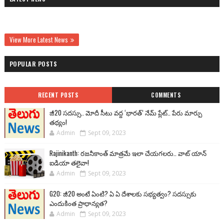
View More Latest News
POPULAR POSTS
RECENT POSTS
COMMENTS
జీ20 సదస్సు.. మోదీ సీటు వద్ద ‘భారత్’ నేమ్ ప్లేట్‌.. పేరు మార్పు
తథ్యం!
Admin
Sept 09, 2023
Rajinikanth: రజనీకాంత్ మాత్రమే ఇలా చేయగలరు.. వాట్ యాన్
ఐడియా తలైవా!
Admin
Sept 09, 2023
G20: జీ20 అంటే ఏంటి? ఏ ఏ దేశాలకు సభ్యత్వం? సదస్సుకు
ఎందుకింత ప్రాధాన్యత?
Admin
Sept 09, 2023