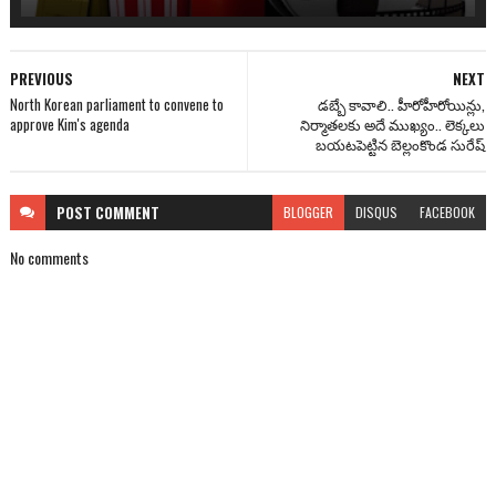
PREVIOUS
NEXT
North Korean parliament to convene to
డబ్బే కావాలి.. హీరోహీరోయిన్లు,
approve Kim's agenda
నిర్మాతలకు అదే ముఖ్యం.. లెక్కలు
బయటపెట్టిన బెల్లంకొండ సురేష్
POST
COMMENT
BLOGGER
DISQUS
FACEBOOK
No comments