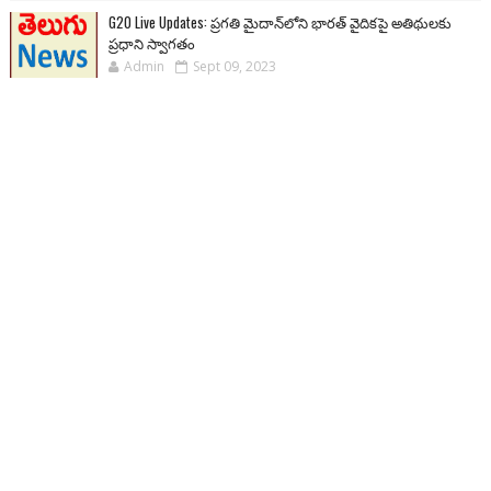
G20 Live Updates: ప్రగతి మైదాన్‌లోని భారత్ వైదికపై అతిథులకు
ప్రధాని స్వాగతం
Admin
Sept 09, 2023