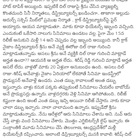
హాట్ టాపిక్ అయ్యింది. ఇప్పటికే దిల్ రాజుపై శ్రీను చేసిన వ్యాఖ్యల్ని
కొంతమంది సినీ నిర్మాతలు, డిస్ట్రిబ్యూటర్స్ ఖండించగా.. తాజాగా అల్లుడు
అదుర్స్ సక్సెస్ మీట్‌లో ప్రముఖ నిర్మాత .. క్రాక్ డిస్ట్రిబ్యూటర్‌పై ఫైర్
అయ్యారు. ఆయన మాట్లాడుతూ.. మాకు కూడా థియేటర్స్ ఇబ్బంది వచ్చింది.
ఎందుకంటే ఒకేసారి నాలుగు సినిమాలు ఉండటం వల్ల. పైగా మేం 15న
రిలీజ్ అనుకుని మళ్లీ 14 అని చెప్పడం వల్ల ఇబ్బంది అయ్యింది. కానీ క్రాక్
నైజాం డిస్ట్రిబ్యూటర్ శ్రీను అనే వ్యక్తి ఈరోజు దిల్ రాజు గురించి
మాట్లాడుతున్నాడు. అసలు శ్రీను అనే వ్యక్తికి దిల్ రాజు గురించి మాట్లాడే
అర్హత ఉందా?? ఆయనకి ఆ అర్హత లేదు.. శిరీష్ రెడ్డి గురించి మాట్లాడే అర్హత
అసలే లేదు. వాళ్లతో మాకు 20 ఏళ్లుగా అనుబంధం ఉంది.. అసలు దిల్
రాజు-శిరీష్ అనేవాళ్లు నైజాం ఏరియాలో లేకపోతే సినిమా ఇండస్ట్రీలో
ప్రొడ్యుసర్ అనేవాళ్లే ఉండరు. ఎంత డబ్బు కావాలంటే అంత డబ్బు
ఇస్తున్నారు. వాళ్లు కనుక పక్కకు తప్పుకుంటే సినిమాలు చేయలేం బాబోయ్
అనే ప్రొడ్యుసర్లు ఉన్నారు. వాళ్లదగ్గరకు వెళ్లి సినిమా ఆగిపోతుంది.. రిలీజ్
కష్టంగా ఉంది అంటే ఎంత డబ్బు ఇచ్చి అయినా రిలీజ్ చేస్తారు. నాకు కూడా
చాలా డబ్బు ఇచ్చారు. నాలా చాలామంది ఉన్నారు. ఇప్పుడేదో శ్రీను
మాట్లాడుతున్నాడు.. నేను ఆరేళ్లలో ఆరు సినిమాలు చేశాను అని. నువ్ ఆరు
చేస్తే వాళ్లు వంద సినిమాలు చేశారు. మొత్తం ఎగ్జిబిటర్స్‌కి లైఫ్ ఇచ్చారు. ఈ
సంక్రాంతికి మూడు సినిమాలు చేసి తెలంగాణ, ఆంధ్రప్రదేశ్‌లో మళ్లీ
థియేటర్స్‌కి రప్పించారు. అలాంటి డిస్ట్రిబ్యూటర్స్ మనకి కావాలి. శిరీష్-దిల్