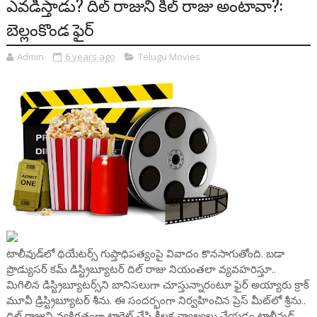
ఎవడిస్తాడు? దిల్ రాజుని కిల్ రాజు అంటావా?:
బెల్లంకొండ ఫైర్
Admin
6 years ago
Telugu Movies
టాలీవుడ్‌లో థియేటర్స్ గుప్తాధిపత్యంపై వివాదం కొనసాగుతోంది. బడా
ప్రొడ్యుసర్ కమ్ డిస్ట్రిబ్యూటర్ దిల్ రాజు నియంతలా వ్యవహరిస్తూ..
మిగిలిన డిస్ట్రిబ్యూటర్స్‌ని బానిసలుగా చూస్తున్నారంటూ ఫైర్ అయ్యారు క్రాక్
మూవీ డ్రిస్ట్రిబ్యూటర్ శీను. ఈ సందర్భంగా నిర్వహించిన ప్రెస్ మీట్‌లో శ్రీను..
దిల్ రాజుని వ్యక్తిగతంగా టార్గెట్ చేసి కీలక వ్యాఖ్యలు చేయడం టాలీవుడ్