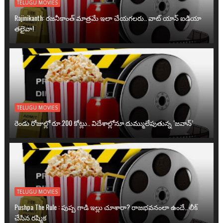
TELUGU MOVIES
Rajinikanth: రజనీకాంత్ మాత్రమే ఇలా చేయగలరు.. వాట్ యాన్ ఐడియా
తలైవా!
TELUGU MOVIES
రెండు రోజుల్లో రూ.200 కోట్లు.. విదేశాల్లోనూ దుమ్ములేపుతున్న ‘జవాన్’
TELUGU MOVIES
Pushpa The Rule : పుష్ప గాడి ఇల్లు చూశారా? రాజభవనంలా ఉందే.. లీక్
చేసిన రష్మిక