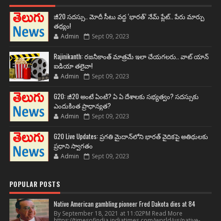
జీ20 సదస్సు.. మోదీ సీటు వద్ద ‘భారత్’ నేమ్ ప్లేట్‌.. పేరు మార్పు
తథ్యం!
Admin
Sept 09, 2023
Rajinikanth: రజనీకాంత్ మాత్రమే ఇలా చేయగలరు.. వాట్ యాన్
ఐడియా తలైవా!
Admin
Sept 09, 2023
G20: జీ20 అంటే ఏంటి? ఏ ఏ దేశాలకు సభ్యత్వం? సదస్సుకు
ఎందుకింత ప్రాధాన్యత?
Admin
Sept 09, 2023
G20 Live Updates: ప్రగతి మైదాన్‌లోని భారత్ వైదికపై అతిథులకు
ప్రధాని స్వాగతం
Admin
Sept 09, 2023
POPULAR POSTS
Native American gambling pioneer Fred Dakota dies at 84
By September 18, 2021 at 11:02PM Read More
https://timesofindia.indiatimes.com/world/us/native-