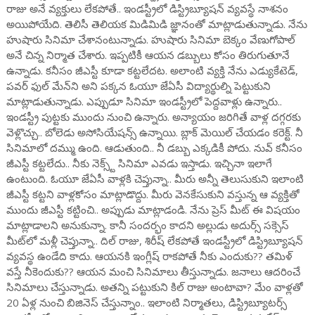
రాజు అనే వ్యక్తులు లేకపోతే.. ఇండస్ట్రీలో డిస్ట్రిబ్యూషన్ వ్యవస్థే నాశనం
అయిపోయేది. తెలిసీ తెలియక మిడిమిడి జ్ఞానంతో మాట్లాడుతున్నాడు. నేను
హుషారు సినిమా చేశానంటున్నాడు. హుషారు సినిమా బెక్కం వేణుగోపాల్
అనే చిన్న నిర్మాత చేశారు. ఇప్పటికీ ఆయన డబ్బులు కోసం తిరుగుతూనే
ఉన్నాడు. కనీసం జీఎస్టీ కూడా కట్టలేదట. అలాంటి వ్యక్తి నేను ఎడ్యుకేటెడ్,
పవర్ ఫుల్ మేన్‌ని అని పక్కన ఓయూ జేఏసీ విద్యార్థుల్ని పెట్టుకుని
మాట్లాడుతున్నాడు. ఎప్పుడూ సినిమా ఇండస్ట్రీలో పెద్దవాళ్లు ఉన్నారు..
ఇండస్ట్రీ పుట్టకు ముందు నుంచి ఉన్నారు. అన్యాయం జరిగితే వాళ్ల దగ్గరకు
వెళ్లొచ్చు.. బోలెడు అసోసియేషన్స్ ఉన్నాయి. బ్లాక్ మెయిల్ చేయడం కరెక్ట్. నీ
సినిమాలో దమ్ము ఉంది. ఆడుతుంది.. నీ డబ్బు ఎక్కడికీ పోదు. నువ్ కనీసం
జీఎస్టీ కట్టలేదు.. నీకు నెక్స్ట్ సినిమా ఎవడు ఇస్తాడు. ఇచ్చినా ఇలాగే
ఉంటుంది. ఓయూ జేఏసీ వాళ్లకి చెప్తున్నా.. మీరు అన్నీ తెలుసుకుని ఇలాంటి
జీఎస్టీ కట్టని వాళ్లకోసం మాట్లాడొద్దు. మీరు వెనకేసుకుని వస్తున్న ఆ వ్యక్తితో
ముందు జీఎస్టీ కట్టించి.. అప్పుడు మాట్లాడండి. నేను ప్రెస్ మీట్ ఈ విషయం
మాట్లాడాలని అనుకున్నా. కానీ సందర్భం కాదని అల్లుడు అదుర్స్ సక్సెస్
మీట్‌లో మళ్లీ చెప్తున్నా.. దిల్ రాజు, శిరీష్ లేకపోతే ఇండస్ట్రీలో డిస్ట్రిబ్యూషన్
వ్యవస్థ ఉండేది కాదు. ఆయనకి ఇంగ్లీష్ రాకపోతే నీకు ఎందుకు?? తమిళ్
వస్తే నీకెందుకు?? ఆయన మంచి సినిమాలు తీస్తున్నాడు. జనాలు ఆదరించే
సినిమాలు చేస్తున్నాడు. అతన్ని పట్టుకుని కిల్ రాజు అంటావా? మేం వాళ్లతో
20 ఏళ్ల నుంచి బిజినెస్ చేస్తున్నాం.. ఇలాంటి నిర్మాతలు, డిస్ట్రిబ్యూటర్స్