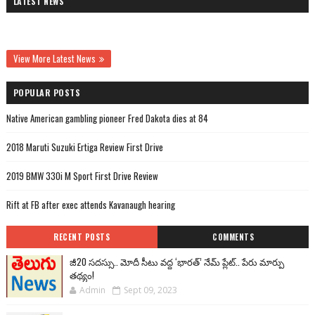
LATEST NEWS
View More Latest News
POPULAR POSTS
Native American gambling pioneer Fred Dakota dies at 84
2018 Maruti Suzuki Ertiga Review First Drive
2019 BMW 330i M Sport First Drive Review
Rift at FB after exec attends Kavanaugh hearing
RECENT POSTS
COMMENTS
జీ20 సదస్సు.. మోదీ సీటు వద్ద ‘భారత్’ నేమ్ ప్లేట్‌.. పేరు మార్పు
తథ్యం!
Admin
Sept 09, 2023