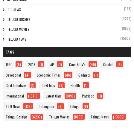
(138)
TTD NEWS
(4237)
TELUGU GOSSIPS
(8655)
TELUGU MOVIES
(15006)
TELUGU NEWS
TAGS
1930
(5)
2018
(1)
AP
(1)
Cars & UV's
(49)
Cricket
(6)
Devotional
(4)
Economic Times
(46)
Gadgets
(1)
Govt Initiatives
(1)
Govt Jobs
(3)
Health
(1)
International
(10716)
Latest Cars
(1896)
Patriotic
(1)
TTD News
(138)
Telangana
(8)
Telugu
(6)
Telugu Gossips
(4237)
Telugu Movies
(8655)
Telugu News
(15006)