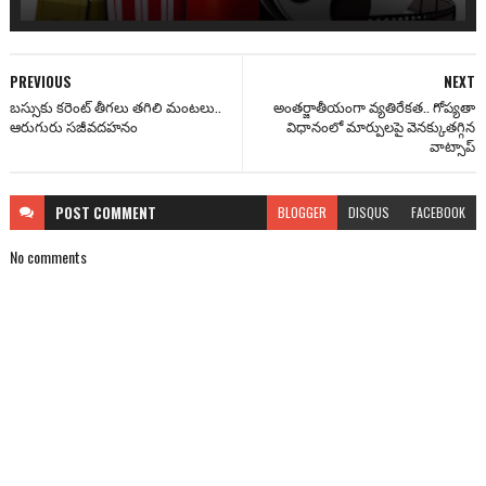
PREVIOUS
NEXT
బస్సుకు కరెంట్ తీగలు తగిలి మంటలు..
అంతర్జాతీయంగా వ్యతిరేకత.. గోప్యతా
ఆరుగురు సజీవదహనం
విధానంలో మార్పులపై వెనక్కుతగ్గిన
వాట్సాప్
POST
COMMENT
BLOGGER
DISQUS
FACEBOOK
No comments