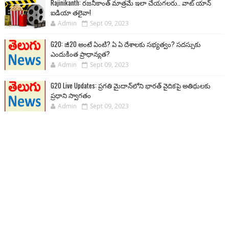
Rajinikanth: రజనీకాంత్ మాత్రమే ఇలా చేయగలరు.. వాట్ యాన్
ఐడియా తలైవా!
Admin
Sept 09, 2023
G20: జీ20 అంటే ఏంటి? ఏ ఏ దేశాలకు సభ్యత్వం? సదస్సుకు
ఎందుకింత ప్రాధాన్యత?
Admin
Sept 09, 2023
G20 Live Updates: ప్రగతి మైదాన్‌లోని భారత్ వైదికపై అతిథులకు
ప్రధాని స్వాగతం
Admin
Sept 09, 2023