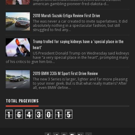
american-gambling-pioneer-fred-dakota-d...
2018 Maruti Suzuki Ertiga Review First Drive
The was never a car created to invite superlatives. It did
absolutely nothing in a spectacular fashion, but still
struggled to find any...
Trump trolled for saying kidneys have a ‘special place in the
heart’
US President Donald Trump on Wednesday said kidneys
have “a very special place in the heart”, prompting many
of his critics to give him bio...
2019 BMW 330i M Sport First Drive Review
The new 3 Series is larger, lighter and far more pleasing
to your inner geek. But is that what really matters? After
all, even BMW define...
TOTAL PAGEVIEWS
1
6
4
3
0
1
5