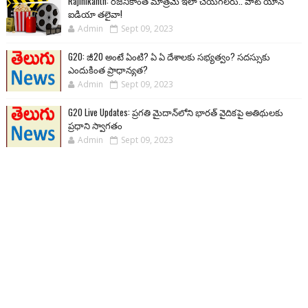
Rajinikanth: రజనీకాంత్ మాత్రమే ఇలా చేయగలరు.. వాట్ యాన్
ఐడియా తలైవా!
Admin
Sept 09, 2023
G20: జీ20 అంటే ఏంటి? ఏ ఏ దేశాలకు సభ్యత్వం? సదస్సుకు
ఎందుకింత ప్రాధాన్యత?
Admin
Sept 09, 2023
G20 Live Updates: ప్రగతి మైదాన్‌లోని భారత్ వైదికపై అతిథులకు
ప్రధాని స్వాగతం
Admin
Sept 09, 2023