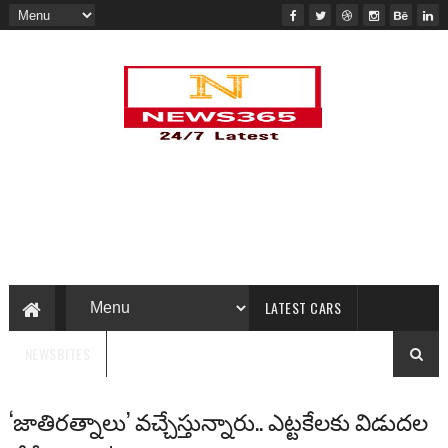
LATEST CARS
NEWSBITES
‘జాతిరత్నాలు’ వచ్చేస్తున్నారు.. ఎట్టకేలకు విడుదల