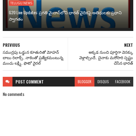
TELUGU NEWS
G20 Live Updates: ప్రగతి మైదాన్‌లోని భారత్ వైదికపై అతిథులకు ప్రధాని
స్వాగతం
PREVIOUS
NEXT
సముద్రపు ఒడ్డున కూతురితో మోహన్
అక్కడ నుంచి పూర్తిగా వెనక్కు
బాబు రిలాక్స్.. నాకెంతో ప్రత్యేకమంటున్న
వెళ్లాల్సిందే.. చైనాకు మరోసారి స్పష్టం
మంచు లక్ష్మి.. ఫొటో వైరల్
చేసిన భారత్
POST
COMMENT
BLOGGER
DISQUS
FACEBOOK
No comments