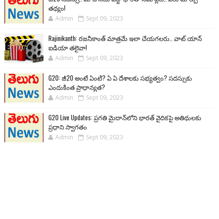
తథ్యం!
Admin
Sept 09, 2023
Rajinikanth: రజనీకాంత్ మాత్రమే ఇలా చేయగలరు.. వాట్ యాన్
ఐడియా తలైవా!
Admin
Sept 09, 2023
G20: జీ20 అంటే ఏంటి? ఏ ఏ దేశాలకు సభ్యత్వం? సదస్సుకు
ఎందుకింత ప్రాధాన్యత?
Admin
Sept 09, 2023
G20 Live Updates: ప్రగతి మైదాన్‌లోని భారత్ వైదికపై అతిథులకు
ప్రధాని స్వాగతం
Admin
Sept 09, 2023