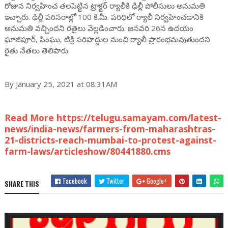
రోజున నిర్వహించ తలపెట్టిన ట్రాక్టర్ ర్యాలీకి ఢిల్లీ పోలీసులు అనుమతి
ఇచ్చారు. ఢిల్లీ పరిసరాల్లో 100 కి.మీ. పరిధిలో ర్యాలీ నిర్వహించడానికి
అనుమతి వచ్చిందని రతైలు వెల్లడించారు. జనవరి 26న ఉదయం
ఘాజీపూర్, సింఘు, టిక్రి సరిహద్దుల నుంచి ర్యాలీ ప్రారంభమవుతుందని
రైతు నేతలు తెలిపారు.
By January 25, 2021 at 08:31AM
Read More https://telugu.samayam.com/latest-
news/india-news/farmers-from-maharashtras-
21-districts-reach-mumbai-to-protest-against-
farm-laws/articleshow/80441880.cms
Facebook
Twitter
Google+
SHARE THIS