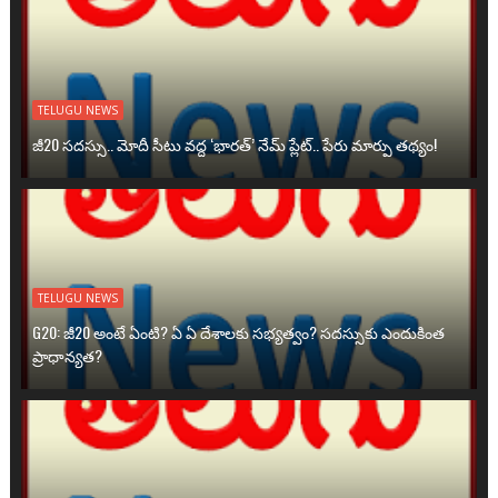
TELUGU NEWS
జీ20 సదస్సు.. మోదీ సీటు వద్ద ‘భారత్’ నేమ్ ప్లేట్‌.. పేరు మార్పు తథ్యం!
TELUGU NEWS
G20: జీ20 అంటే ఏంటి? ఏ ఏ దేశాలకు సభ్యత్వం? సదస్సుకు ఎందుకింత
ప్రాధాన్యత?