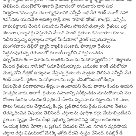
తెలిపింది. ముంబైలోని ఆజాద్ మైదానంలో సోమవారం భారీ సభ
నిర్వహించనున్నారు. ఈ కార్యక్రమానికి ఎన్సీపీ అధినేత శరద్ పవార్ సహా
శివసేనకు యువనేత ఆదిత్య ఠాక్రే, బాల సాహెబ్ థోరట్, కాంగ్రెస్, ఎన్సీపీ,
వామపక్షాలకు చెందిన పలువురు నేతలు హాజరవుతున్నారు. రైతులు ఎర్ర
జెండాలు, బ్యానర్లు పట్టుకుని వేలాది మంది రైతులు రహదారుల గుండా
నడిచి వస్తున్న దృశ్యాలు సోషల్ మీడియాలో వైరల్ అవుతున్నాయి.
మంగళవారం ఢిల్లీలో ట్రాక్టర్ ర్యాలీకి పంజాబ్, హర్యానా రైతులు
సిద్ధమవుతున్న తరుణంలో ఈ భారీ ర్యాలీని నిర్వహించడం
చర్చనీయాంశంగా మారింది. అంతకు ముందు మహారాష్ట్రలోని 21 జిల్లాలకు
చెందిన రైతులు నాసిక్‌లో సమావేశమయ్యారు. ఎముకల కొరికే చలిలోనూ
మొక్కవోని దీక్షతో ఉద్యమం చేస్తున్న రైతులకు మద్దతు తెలిపిన ఎన్సీపీ నేత
శరద్ పవార్.. రైతుల మనోభావాలను అర్ధం చేసుకోవడంలో కేంద్రం
విఫలమైతే పరిణామాలు తీవ్రంగా ఉంటాయని రెండు వారాల కిందట ఆయన
హెచ్చరించారు. అలాగే, రైతులు సహనాన్ని పరీక్షించడం మానుకోవాలని నెల
రోజుల కిందట ఇటువంటి ప్రకటనే చేశారు. వ్యవసాయ చట్టాలను 18 నెలల
పాటు నిలుపుదల చేస్తామన్న కేంద్రం ప్రతిపాదనను రైతు సంఘాల నేతలు
తిరస్కరించిన విషయం తెలిసిందే. చట్టాలను పూర్తిగా రద్దు చేయాల్సిందేనని
రైతులు స్పష్టం చేశారు. కేంద్ర ప్రభుత్వ ప్రతిపాదనపై చర్చల అనంతరం
సంయుక్త కిసాన్‌ మోర్చా ఓ ప్రకటన విడుదల చేసింది. నూతన వ్యవసాయ
చట్టాల రద్దు విషయంలో వెనక్కి తగ్గేది లేదని స్పష్టం చేసింది. రిపబ్లిక్ డే