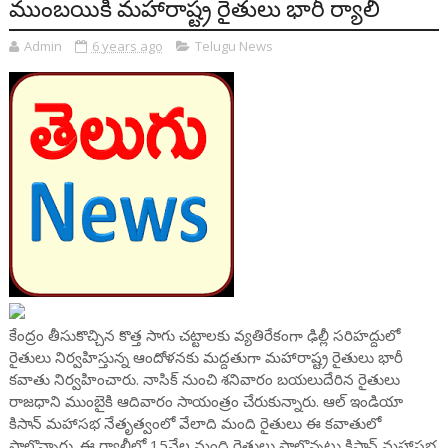
ముంబయికి మహారాష్ట్ర రైతులు భారీ ర్యాలీ
Admin
6 years ago
Telugu News
కేంద్రం తీసుకొచ్చిన కొత్త సాగు చట్టాలకు వ్యతిరేకంగా ఢిల్లీ సరిహద్దులో
రైతులు నిర్వహిస్తున్న ఆందోళనకు మద్దతుగా మహారాష్ట్ర రైతులు భారీ
కవాతు నిర్వహించారు. నాసిక్ నుంచి శనివారం బయలుదేరిన రైతులు
రాజధాని ముంబైకి ఆదివారం సాయంత్రం చేరుకున్నారు. ఆల్ ఇండియా
కిసాన్ మహాసభ నేతృత్వంలో వేలాది మంది రైతులు ఈ కవాతులో
పాల్గొన్నారు. ఈ ర్యాలీలో 15వేల మంది రైతులు పాల్గొన్నట్టు కిసాన్ మహాసభ