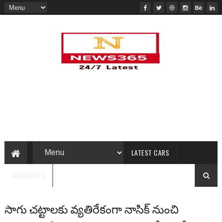
LATEST CARS
NEWSBITES
సాగు చట్టాలకు వ్యతిరేకంగా నాసిక్ నుంచి