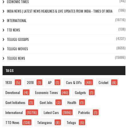
(46)
ECONOMIC TIMES
(106)
INDIA NEWS | LATEST NEWS HEADLINES & LIVE UPDATES FROM INDIA - TIMES OF INDIA
(10716)
INTERNATIONAL
(138)
TTD NEWS
(4237)
TELUGU GOSSIPS
(8655)
TELUGU MOVIES
(15006)
TELUGU NEWS
TAGS
1930
(5)
2018
(1)
AP
(1)
Cars & UV's
(49)
Cricket
(6)
Devotional
(4)
Economic Times
(46)
Gadgets
(1)
Govt Initiatives
(1)
Govt Jobs
(3)
Health
(1)
International
(10716)
Latest Cars
(1896)
Patriotic
(1)
TTD News
(138)
Telangana
(8)
Telugu
(6)