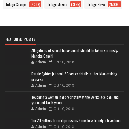
Telugu Gossips
(4237)
Telugu Movies
(8655)
Telugu News
(15006)
FEATURED POSTS
Allegations of sexual harassment should be taken seriously:
Maneka Gandhi
Admin
Oct 10, 2018
Rafale fighter jet deal: SC seeks details of decision-making
process
Admin
Oct 10, 2018
Touching a woman inappropriately at the workplace can land
you in jail for 5 years
Admin
Oct 10, 2018
1 in 20 suffers from depression; know how to help a loved one
Admin
Oct 10, 2018