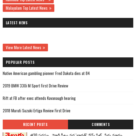
Malayalam Top Latest News
LATEST NEWS
View More Latest News
POPULAR POSTS
Native American gambling pioneer Fred Dakota dies at 84
2019 BMW 330i M Sport First Drive Review
Rift at FB after exec attends Kavanaugh hearing
2018 Maruti Suzuki Ertiga Review First Drive
RECENT POSTS
COMMENTS
జీ20 సదస్సు.. మోదీ సీటు వద్ద ‘భారత్’ నేమ్ ప్లేట్‌.. పేరు మార్పు