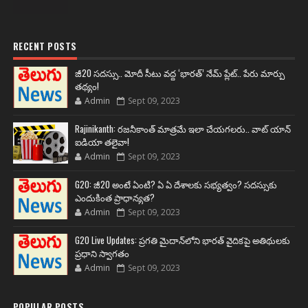
RECENT POSTS
జీ20 సదస్సు.. మోదీ సీటు వద్ద ‘భారత్’ నేమ్ ప్లేట్‌.. పేరు మార్పు
తథ్యం!
Admin
Sept 09, 2023
Rajinikanth: రజనీకాంత్ మాత్రమే ఇలా చేయగలరు.. వాట్ యాన్
ఐడియా తలైవా!
Admin
Sept 09, 2023
G20: జీ20 అంటే ఏంటి? ఏ ఏ దేశాలకు సభ్యత్వం? సదస్సుకు
ఎందుకింత ప్రాధాన్యత?
Admin
Sept 09, 2023
G20 Live Updates: ప్రగతి మైదాన్‌లోని భారత్ వైదికపై అతిథులకు
ప్రధాని స్వాగతం
Admin
Sept 09, 2023
POPULAR POSTS