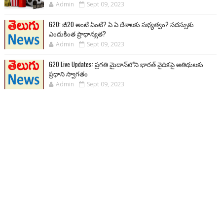
Admin
Sept 09, 2023
G20: జీ20 అంటే ఏంటి? ఏ ఏ దేశాలకు సభ్యత్వం? సదస్సుకు
ఎందుకింత ప్రాధాన్యత?
Admin
Sept 09, 2023
G20 Live Updates: ప్రగతి మైదాన్‌లోని భారత్ వైదికపై అతిథులకు
ప్రధాని స్వాగతం
Admin
Sept 09, 2023