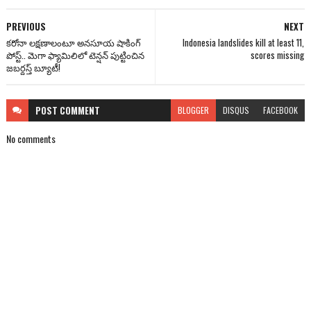
PREVIOUS
NEXT
కరోనా లక్షణాలంటూ అనసూయ షాకింగ్
Indonesia landslides kill at least 11,
పోస్ట్.. మెగా ఫ్యామిలిలో టెన్షన్ పుట్టించిన
scores missing
జబర్దస్త్ బ్యూటీ!
POST
COMMENT
BLOGGER
DISQUS
FACEBOOK
No comments