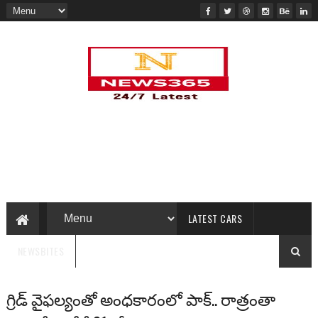
LATEST CARS
NEWSBITES
గ్రిడ్ వైఫల్యంతో అంధకారంలో పాక్.. రాత్రంతా