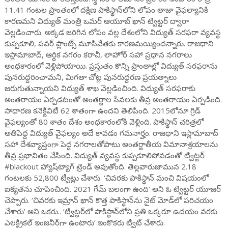
11.41 గంటల ప్రాంతంలో దక్షిణ పాకిస్థాన్‌లోని లోపం తాజా వైఫల్యానికి
కారణమని విద్యుత్ మంత్రి ఒమర్ ఆయూబ్ ఖాన్ ట్విట్టర్ ద్వారా
వెల్లడించారు. అక్కడ జరిగిన లోపం వల్ల దేశంలోని విద్యుత్ సరఫరా వ్యవస్థ
కుప్పకూలి, పవర్ ప్లాంట్స్ మూసివేతకు కారణమయ్యిందన్నారు. రాజధాని
ఇస్లామాబాద్, ఆర్ధిక నగరం కరాచీ, లాహోర్ సహా ప్రధాన నగరాలు
అంధకారంలో వెళ్లిపోయాయి. ప్రస్తుతం కొన్ని ప్రాంతాల్లో విద్యుత్ సరఫరాను
పునరుద్దరించామని, మిగతా చోట్ల పునరుద్దరణ ప్రయత్నాలు
జరుగుతున్నాయని విద్యుత్ శాఖ వెల్లడించింది. విద్యుత్ సరఫరాకు
అంతరాయం ఏర్పడటంతో అంతర్జాల సేవలకు తీవ్ర అంతరాయం ఏర్పడింది.
సాధారణ కనెక్టివిటీ 62 శాతంగా ఉందని తెలిపింది. 2015లోనూ గ్రిడ్
వైఫల్యంతో 80 శాతం దేశం అంధకారంలోకి వెళ్లింది. పాకిస్థాన్ చరిత్రలో
అతిపెద్ద విద్యుత్ వైఫల్యం అదే కావడం గమనార్హం. రాజధాని ఇస్లామాబాద్
సహా దేశవ్యాప్తంగా పెద్ద నగరాలతోపాటు అంతర్జాతీయ విమానాశ్రయాలను
తీవ్ర ప్రభావితం చేసింది. విద్యుత్ వ్యవస్థ కుప్పకూలిపోవడంతో ట్విట్టర్
#blackout హ్యాష్‌ట్యాగ్ ట్రెండ్ అవుతోంది. తెల్లవారుజామున 2.18
గంటలకు 52,800 ట్వీట్లు చేశారు. ‘చివరకు పాకిస్థాన్ మంచి విషయంలో
ఐక్యతను చూపించింది. 2021 గేమ్ బలంగా ఉంది’ అని ఓ ట్విట్టర్ యూజర్
చెప్పారు. ‘చివరకు ఇమ్రాన్ ఖాన్ కొత్త పాకిస్థాన్‌ను నైట్ మోడ్‌లో పరిచయం
చేశారు’ అని ఒకరు.. ‘ట్విట్టర్‌లో పాకిస్థాన్‌లోని ప్రతి ఒక్కరూ ఉదయం వరకు
ఎలక్ట్రికల్ ఇంజనీర్‌గా ఉంటారు’ ఇంకొకరు ట్వీట్ చేశారు.