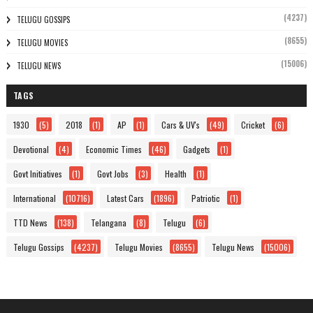
(4237)
TELUGU GOSSIPS
(8655)
TELUGU MOVIES
(15006)
TELUGU NEWS
TAGS
1930
(5)
2018
(1)
AP
(1)
Cars & UV's
(49)
Cricket
(6)
Devotional
(4)
Economic Times
(46)
Gadgets
(1)
Govt Initiatives
(1)
Govt Jobs
(3)
Health
(1)
International
(10716)
Latest Cars
(1896)
Patriotic
(1)
TTD News
(138)
Telangana
(8)
Telugu
(6)
Telugu Gossips
(4237)
Telugu Movies
(8655)
Telugu News
(15006)