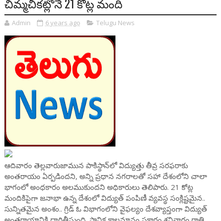
చిమ్మచీకట్లోనే 21 కోట్ల మంది
Admin
6 years ago
Telugu News
ఆదివారం తెల్లవారుజామున పాకిస్థాన్‌లో విద్యుత్తు తీవ్ర సరఫరాకు
అంతరాయం ఏర్పడిందని, అన్ని ప్రధాన నగరాలతో సహా దేశంలోని చాలా
భాగంలో అంధకారం అలముకుందని అధికారులు తెలిపారు. 21 కోట్ల
మందికిపైగా జనాభా ఉన్న దేశంలో విద్యుత్ పంపిణీ వ్యవస్థ సంక్లిష్టమైన..
సున్నితమైన అంశం.. గ్రిడ్ ఓ విభాగంలోని వైఫల్యం దేశవ్యాప్తంగా విద్యుత్
అంతరాయానికి దారితీస్తుంది. స్థానిక కాలమానం ప్రకారం శనివారం రాత్రి