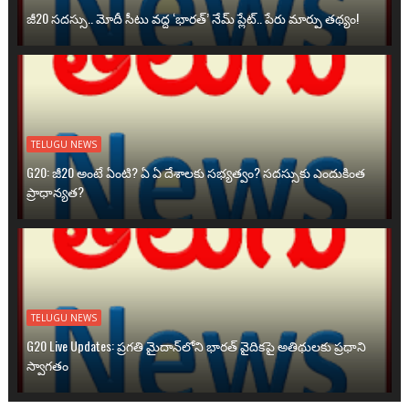
జీ20 సదస్సు.. మోదీ సీటు వద్ద ‘భారత్’ నేమ్ ప్లేట్‌.. పేరు మార్పు తథ్యం!
TELUGU NEWS
G20: జీ20 అంటే ఏంటి? ఏ ఏ దేశాలకు సభ్యత్వం? సదస్సుకు ఎందుకింత
ప్రాధాన్యత?
TELUGU NEWS
G20 Live Updates: ప్రగతి మైదాన్‌లోని భారత్ వైదికపై అతిథులకు ప్రధాని
స్వాగతం