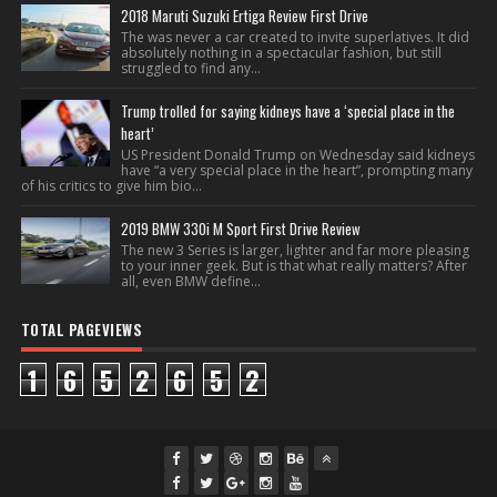
2018 Maruti Suzuki Ertiga Review First Drive
The was never a car created to invite superlatives. It did
absolutely nothing in a spectacular fashion, but still
struggled to find any...
Trump trolled for saying kidneys have a ‘special place in the
heart’
US President Donald Trump on Wednesday said kidneys
have “a very special place in the heart”, prompting many
of his critics to give him bio...
2019 BMW 330i M Sport First Drive Review
The new 3 Series is larger, lighter and far more pleasing
to your inner geek. But is that what really matters? After
all, even BMW define...
TOTAL PAGEVIEWS
1
6
5
2
6
5
2