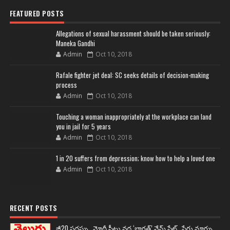
FEATURED POSTS
Allegations of sexual harassment should be taken seriously:
Maneka Gandhi
Admin
Oct 10, 2018
Rafale fighter jet deal: SC seeks details of decision-making
process
Admin
Oct 10, 2018
Touching a woman inappropriately at the workplace can land
you in jail for 5 years
Admin
Oct 10, 2018
1 in 20 suffers from depression; know how to help a loved one
Admin
Oct 10, 2018
RECENT POSTS
జీ20 సదస్సు.. మోదీ సీటు వద్ద ‘భారత్’ నేమ్ ప్లేట్‌.. పేరు మార్పు