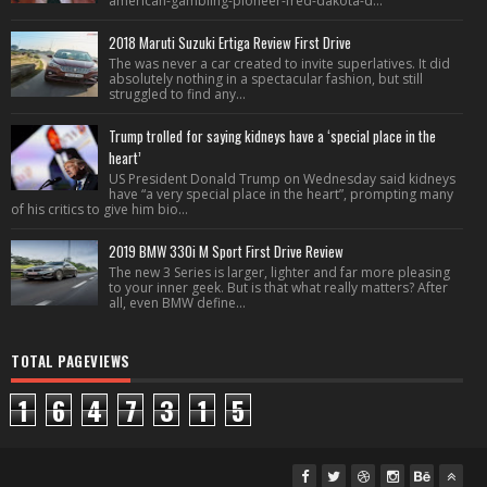
american-gambling-pioneer-fred-dakota-d...
2018 Maruti Suzuki Ertiga Review First Drive
The was never a car created to invite superlatives. It did
absolutely nothing in a spectacular fashion, but still
struggled to find any...
Trump trolled for saying kidneys have a ‘special place in the
heart’
US President Donald Trump on Wednesday said kidneys
have “a very special place in the heart”, prompting many
of his critics to give him bio...
2019 BMW 330i M Sport First Drive Review
The new 3 Series is larger, lighter and far more pleasing
to your inner geek. But is that what really matters? After
all, even BMW define...
TOTAL PAGEVIEWS
1
6
4
7
3
1
5