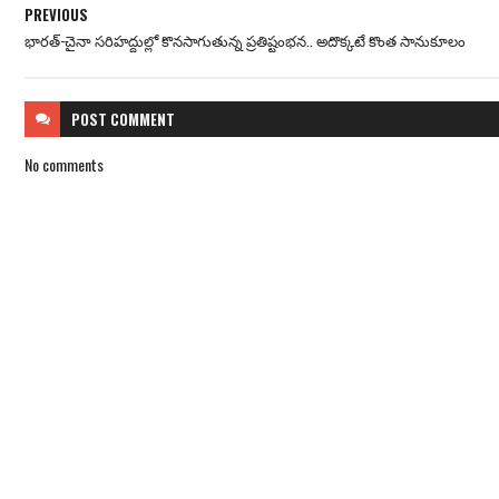
PREVIOUS
భారత్-చైనా సరిహద్దుల్లో కొనసాగుతున్న ప్రతిష్టంభన.. అదొక్కటే కొంత సానుకూలం
POST
COMMENT
No comments