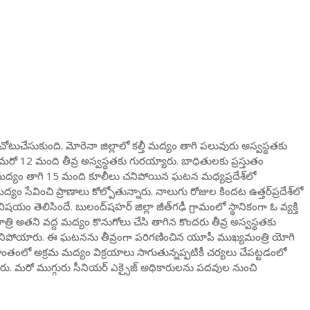
చోటుచేసుకుంది. మోరెనా జిల్లాలో కల్తీ మద్యం తాగి పలువురు అస్వస్థతకు
. మరో 12 మంది తీవ్ర అస్వస్థతకు గురయ్యారు. బాధితులకు ప్రస్తుతం
ల్తీ మద్యం తాగి 15 మంది కూలీలు చనిపోయిన ఘటన మధ్యప్రదేశ్‌లో
యం సేవించి ప్రాణాలు కోల్పోతున్నారు. నాలుగు రోజుల కిందట ఉత్తర్‌ప్రదేశ్‌లో
తెలిసిందే. బులంద్‌షహర్‌ జిల్లా జీత్‌గఢీ గ్రామంలో స్థానికంగా ఓ వ్యక్తి
రి అతని వద్ద మద్యం కొనుగోలు చేసి తాగిన కొందరు తీవ్ర అస్వస్థతకు
 చనిపోయారు. ఈ ఘటనను తీవ్రంగా పరిగణించిన యూపీ ముఖ్యమంత్రి యోగి
ప్రాంతంలో అక్రమ మద్యం విక్రయాలు సాగుతున్నప్పటికీ చర్యలు చేపట్టడంలో
శారు. మరో ముగ్గురు సీనియర్‌ ఎక్సైజ్‌ అధికారులను పదవుల నుంచి