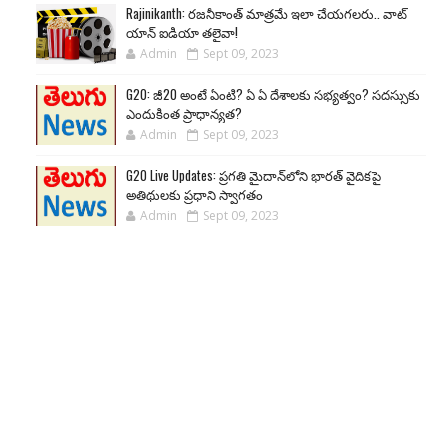
Rajinikanth: రజనీకాంత్ మాత్రమే ఇలా చేయగలరు.. వాట్
యాన్ ఐడియా తలైవా!
Admin
Sept 09, 2023
G20: జీ20 అంటే ఏంటి? ఏ ఏ దేశాలకు సభ్యత్వం? సదస్సుకు
ఎందుకింత ప్రాధాన్యత?
Admin
Sept 09, 2023
G20 Live Updates: ప్రగతి మైదాన్‌లోని భారత్ వైదికపై
అతిథులకు ప్రధాని స్వాగతం
Admin
Sept 09, 2023