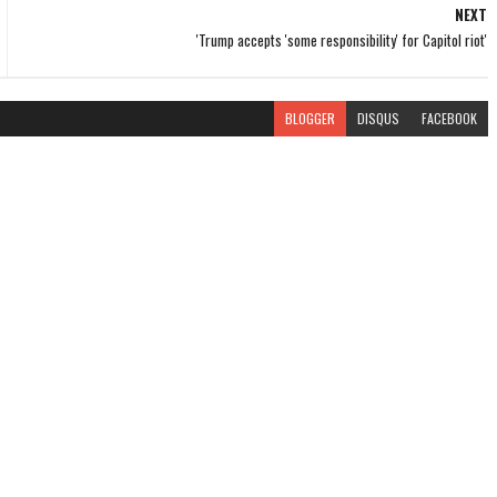
NEXT
'Trump accepts 'some responsibility' for Capitol riot'
BLOGGER
DISQUS
FACEBOOK