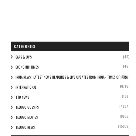
CATEGORIES
(49)
CARS & UV'S
(46)
ECONOMIC TIMES
(106)
INDIA NEWS | LATEST NEWS HEADLINES & LIVE UPDATES FROM INDIA - TIMES OF INDIA
(10716)
INTERNATIONAL
(138)
TTD NEWS
(4237)
TELUGU GOSSIPS
(8655)
TELUGU MOVIES
(15006)
TELUGU NEWS