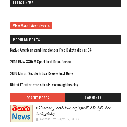
LATEST NEWS
View More Latest News
POPULAR POSTS
Native American gambling pioneer Fred Dakota dies at 84
2019 BMW 330i M Sport First Drive Review
2018 Maruti Suzuki Ertiga Review First Drive
Rift at FB after exec attends Kavanaugh hearing
RECENT POSTS
COMMENTS
జీ20 సదస్సు.. మోదీ సీటు వద్ద ‘భారత్’ నేమ్ ప్లేట్‌.. పేరు
మార్పు తథ్యం!
Admin
Sept 09, 2023