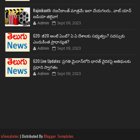
Rajinikanth: రజనీకాంత్ మాత్రమే ఇలా చేయగలరు.. వాట్ యాన్
ఐడియా తలైవా!
Admin
Sept 09, 2023
G20: జీ20 అంటే ఏంటి? ఏ ఏ దేశాలకు సభ్యత్వం? సదస్సుకు
ఎందుకింత ప్రాధాన్యత?
Admin
Sept 09, 2023
G20 Live Updates: ప్రగతి మైదాన్‌లోని భారత్ వైదికపై అతిథులకు
ప్రధాని స్వాగతం
Admin
Sept 09, 2023
raTemplates
| Distributed By
Blogger Templates