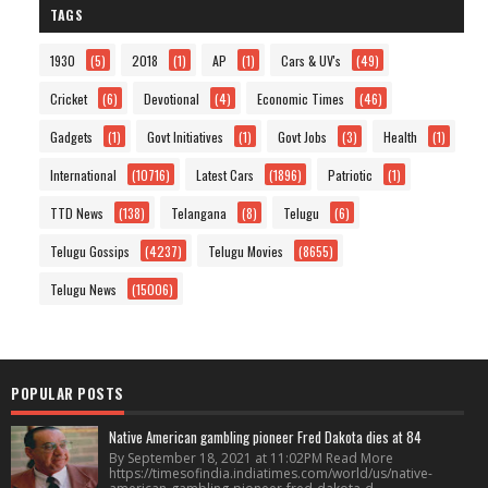
TAGS
1930
(5)
2018
(1)
AP
(1)
Cars & UV's
(49)
Cricket
(6)
Devotional
(4)
Economic Times
(46)
Gadgets
(1)
Govt Initiatives
(1)
Govt Jobs
(3)
Health
(1)
International
(10716)
Latest Cars
(1896)
Patriotic
(1)
TTD News
(138)
Telangana
(8)
Telugu
(6)
Telugu Gossips
(4237)
Telugu Movies
(8655)
Telugu News
(15006)
POPULAR POSTS
Native American gambling pioneer Fred Dakota dies at 84
By September 18, 2021 at 11:02PM Read More
https://timesofindia.indiatimes.com/world/us/native-