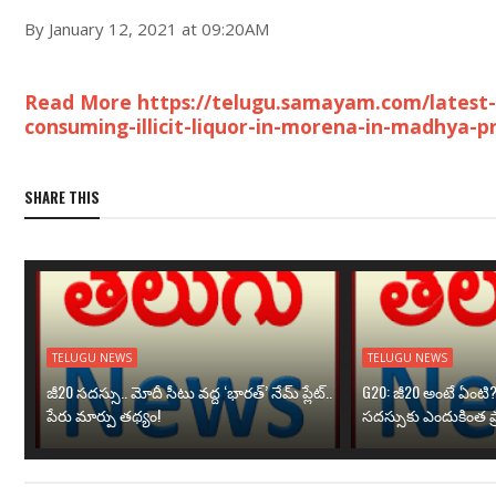
By January 12, 2021 at 09:20AM
Read More https://telugu.samayam.com/latest-
consuming-illicit-liquor-in-morena-in-madhya-
SHARE THIS
TELUGU NEWS
TELUGU NEWS
జీ20 సదస్సు.. మోదీ సీటు వద్ద ‘భారత్’ నేమ్ ప్లేట్‌..
G20: జీ20 అంటే ఏంటి
పేరు మార్పు తథ్యం!
సదస్సుకు ఎందుకింత ప