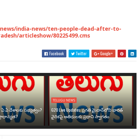
news/india-news/ten-people-dead-after-to-
pradesh/articleshow/80225499.cms
Facebook
Twitter
Google+
TELUGU NEWS
? ఏ ఏ దేశాలకు సభ్యత్వం?
G20 Live Updates: ప్రగతి మైదాన్‌లోని భారత్
్రాధాన్యత?
వైదికపై అతిథులకు ప్రధాని స్వాగతం