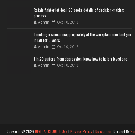
Rafale fighter jet deal: SC seeks details of decision-making
process
Admin
Oct 10, 2018
Touching a woman inappropriately at the workplace can land you
in jail for 5 years
Admin
Oct 10, 2018
1 in 20 suffers from depression; know how to help a loved one
Admin
Oct 10, 2018
Copyright ©
2026
DIGITAL CLOUD BUZZ
|
Privacy Policy
|
Disclaimer
|Created By
So