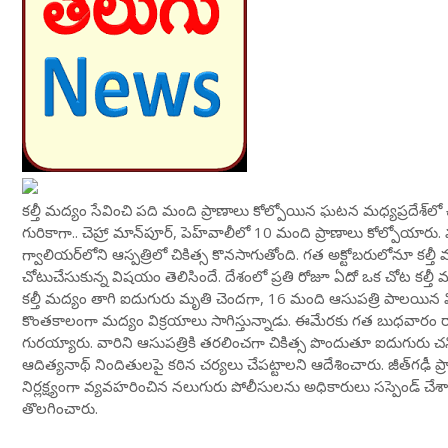
కల్తీ మద్యం సేవించి పది మంది ప్రాణాలు కోల్పోయిన ఘటన మధ్యప్రదేశ్‌లో 
గురికాగా.. చెహ్రా మాన్‌పూర్, పెహ్‌వాలీలో 10 మంది ప్రాణాలు కోల్పోయారు
గ్వాలియర్‌లోని ఆస్పత్రిలో చికిత్స కొనసాగుతోంది. గత అక్టోబరులోనూ క
చోటుచేసుకున్న విషయం తెలిసిందే. దేశంలో ప్రతి రోజూ ఏదో ఒక చోట కల్తీ మద్
కల్తీ మద్యం తాగి ఐదుగురు మృతి చెందగా, 16 మంది ఆసుపత్రి పాలయిన విషయం 
కొంతకాలంగా మద్యం విక్రయాలు సాగిస్తున్నాడు. ఈమేరకు గత బుధవారం రాత్
గురయ్యారు. వారిని ఆసుపత్రికి తరలించగా చికిత్స పొందుతూ ఐదుగురు
ఆదిత్యనాథ్‌ నిందితులపై కఠిన చర్యలు చేపట్టాలని ఆదేశించారు. జీత్‌గఢీ 
నిర్లక్ష్యంగా వ్యవహరించిన నలుగురు పోలీసులను అధికారులు సస్పెండ్‌ చే
తొలగించారు.