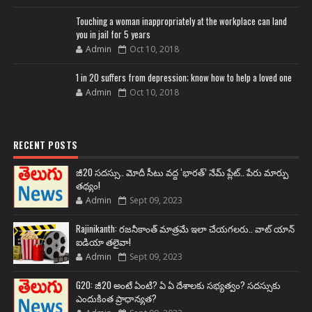
Touching a woman inappropriately at the workplace can land
you in jail for 5 years
Admin
Oct 10, 2018
1 in 20 suffers from depression; know how to help a loved one
Admin
Oct 10, 2018
RECENT POSTS
జీ20 సదస్సు.. మోదీ సీటు వద్ద ‘భారత్’ నేమ్ ప్లేట్‌.. పేరు మార్పు
తథ్యం!
Admin
Sept 09, 2023
Rajinikanth: రజనీకాంత్ మాత్రమే ఇలా చేయగలరు.. వాట్ యాన్
ఐడియా తలైవా!
Admin
Sept 09, 2023
G20: జీ20 అంటే ఏంటి? ఏ ఏ దేశాలకు సభ్యత్వం? సదస్సుకు
ఎందుకింత ప్రాధాన్యత?