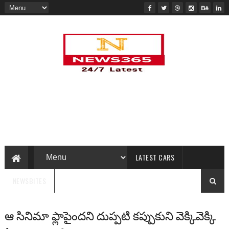
LATEST CARS
NEWSBITES
ఆ సినిమా ఫ్లాపైందని దుప్పటి కప్పుకుని వెక్కివెక్కి