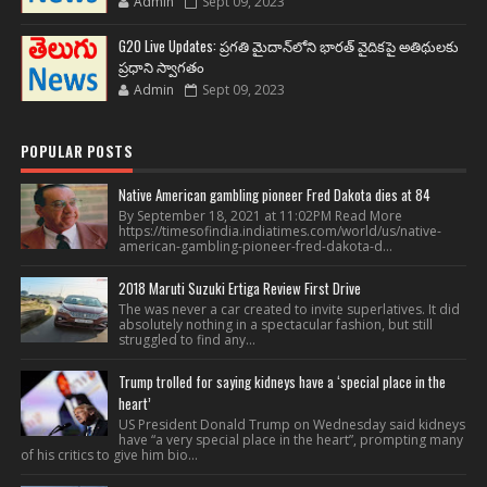
Admin
Sept 09, 2023
G20 Live Updates: ప్రగతి మైదాన్‌లోని భారత్ వైదికపై అతిథులకు
ప్రధాని స్వాగతం
Admin
Sept 09, 2023
POPULAR POSTS
Native American gambling pioneer Fred Dakota dies at 84
By September 18, 2021 at 11:02PM Read More
https://timesofindia.indiatimes.com/world/us/native-
american-gambling-pioneer-fred-dakota-d...
2018 Maruti Suzuki Ertiga Review First Drive
The was never a car created to invite superlatives. It did
absolutely nothing in a spectacular fashion, but still
struggled to find any...
Trump trolled for saying kidneys have a ‘special place in the
heart’
US President Donald Trump on Wednesday said kidneys
have “a very special place in the heart”, prompting many
of his critics to give him bio...