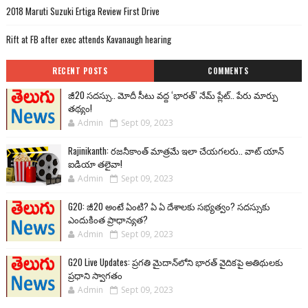
2018 Maruti Suzuki Ertiga Review First Drive
Rift at FB after exec attends Kavanaugh hearing
RECENT POSTS
COMMENTS
జీ20 సదస్సు.. మోదీ సీటు వద్ద ‘భారత్’ నేమ్ ప్లేట్‌.. పేరు మార్పు
తథ్యం!
Admin
Sept 09, 2023
Rajinikanth: రజనీకాంత్ మాత్రమే ఇలా చేయగలరు.. వాట్ యాన్
ఐడియా తలైవా!
Admin
Sept 09, 2023
G20: జీ20 అంటే ఏంటి? ఏ ఏ దేశాలకు సభ్యత్వం? సదస్సుకు
ఎందుకింత ప్రాధాన్యత?
Admin
Sept 09, 2023
G20 Live Updates: ప్రగతి మైదాన్‌లోని భారత్ వైదికపై అతిథులకు
ప్రధాని స్వాగతం
Admin
Sept 09, 2023