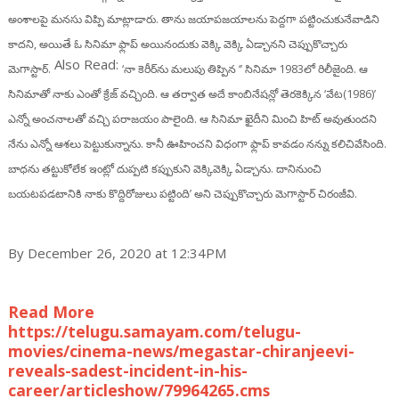
అంశాలపై మనసు విప్పి మాట్లాడారు. తాను జయాపజయాలను పెద్దగా పట్టించుకునేవాడిని
కాదని, అయితే ఓ సినిమా ఫ్లాప్ అయినందుకు వెక్కి వెక్కి ఏడ్చానని చెప్పుకొచ్చారు
Also Read:
మెగాస్టార్.
‘నా కెరీర్‌ను మలుపు తిప్పిన ‘’ సినిమా 1983లో రిలీజైంది. ఆ
సినిమాతో నాకు ఎంతో క్రేజ్ వచ్చింది. ఆ తర్వాత అదే కాంబినేషన్లో తెరకెక్కిన ‘వేట(1986)’
ఎన్నో అంచనాలతో వచ్చి పరాజయం పాలైంది. ఆ సినిమా ఖైదీని మించి హిట్ అవుతుందని
నేను ఎన్నో ఆశలు పెట్టుకున్నాను. కానీ ఊహించని విధంగా ఫ్లాప్ కావడం నన్ను కలిచివేసింది.
బాధను తట్టుకోలేక ఇంట్లో దుప్పటి కప్పుకుని వెక్కివెక్కి ఏడ్చాను. దానినుంచి
బయటపడటానికి నాకు కొద్దిరోజులు పట్టింది’ అని చెప్పుకొచ్చారు మెగాస్టార్ చిరంజీవి.
By December 26, 2020 at 12:34PM
Read More
https://telugu.samayam.com/telugu-
movies/cinema-news/megastar-chiranjeevi-
reveals-sadest-incident-in-his-
career/articleshow/79964265.cms