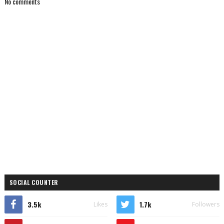
No comments
SOCIAL COUNTER
3.5k
1.7k
Likes
Followers