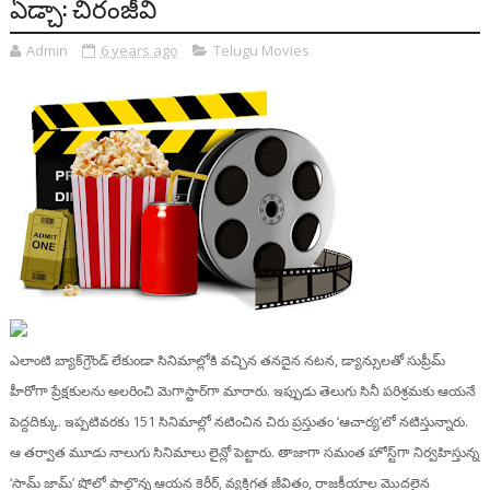
ఏడ్చా: చిరంజీవి
Admin
6 years ago
Telugu Movies
ఎలాంటి బ్యాక్‌గ్రౌండ్ లేకుండా సినిమాల్లోకి వచ్చిన తనదైన నటన, డ్యాన్సులతో సుప్రీమ్‌
హీరోగా ప్రేక్షకులను అలరించి మెగాస్టార్‌గా మారారు. ఇప్పుడు తెలుగు సినీ పరిశ్రమకు ఆయనే
పెద్దదిక్కు. ఇప్పటివరకు 151 సినిమాల్లో నటించిన చిరు ప్రస్తుతం ‘ఆచార్య’లో నటిస్తున్నారు.
ఆ తర్వాత మూడు నాలుగు సినిమాలు లైన్లో పెట్టారు. తాజాగా సమంత హోస్ట్‌గా నిర్వహిస్తున్న
‘సామ్‌ జామ్‌’ షోలో పాల్గొన్న ఆయన కెరీర్‌, వ్యక్తిగత జీవితం, రాజకీయాల మొదలైన