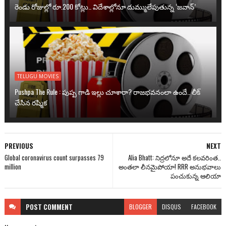
రెండు రోజుల్లో రూ.200 కోట్లు.. విదేశాల్లోనూ దుమ్ములేపుతున్న ‘జవాన్’
TELUGU MOVIES
Pushpa The Rule : పుష్ప గాడి ఇల్లు చూశారా? రాజభవనంలా ఉందే.. లీక్
చేసిన రష్మిక
PREVIOUS
NEXT
Global coronavirus count surpasses 79
Alia Bhatt: నిద్రలోనూ అదే కలవరింత..
million
అంతలా లీనమైపోయా! RRR అనుభవాలు
పంచుకున్న ఆలియా
POST
COMMENT
BLOGGER
DISQUS
FACEBOOK