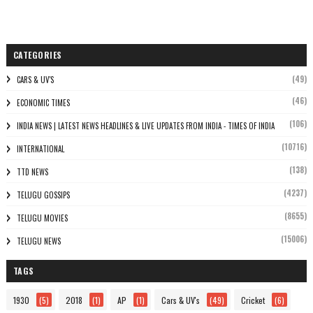
CATEGORIES
(49)
CARS & UV'S
(46)
ECONOMIC TIMES
(106)
INDIA NEWS | LATEST NEWS HEADLINES & LIVE UPDATES FROM INDIA - TIMES OF INDIA
(10716)
INTERNATIONAL
(138)
TTD NEWS
(4237)
TELUGU GOSSIPS
(8655)
TELUGU MOVIES
(15006)
TELUGU NEWS
TAGS
1930
(5)
2018
(1)
AP
(1)
Cars & UV's
(49)
Cricket
(6)