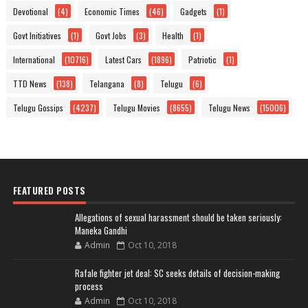
Devotional
(4)
Economic Times
(46)
Gadgets
(1)
Govt Initiatives
(1)
Govt Jobs
(3)
Health
(1)
International
(10716)
Latest Cars
(1896)
Patriotic
(1)
TTD News
(138)
Telangana
(8)
Telugu
(6)
Telugu Gossips
(4237)
Telugu Movies
(8655)
Telugu News
(15006)
FEATURED POSTS
Allegations of sexual harassment should be taken seriously:
Maneka Gandhi
Admin
Oct 10, 2018
Rafale fighter jet deal: SC seeks details of decision-making
process
Admin
Oct 10, 2018