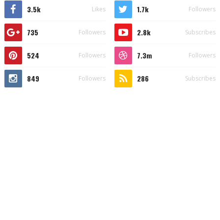
3.5k
1.7k
Likes
Followers
735
2.8k
Followers
Subscribes
524
7.3m
Followers
Followers
849
286
Followers
Subscribes