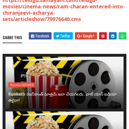
https://telugu.samayam.com/telugu-
movies/cinema-news/ram-charan-entered-into-
chiranjeevi-acharya-
sets/articleshow/79976640.cms
Facebook
Twitter
Google+
SHARE THIS
TELUGU MOVIES
Rajinikanth: రజనీకాంత్ మాత్రమే ఇలా చేయగలరు.. వాట్ యాన్ ఐడియా
తలైవా!