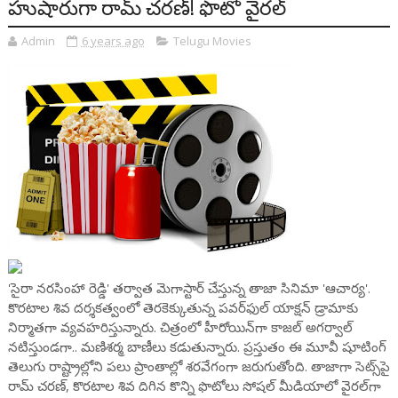
హుషారుగా రామ్ చరణ్! ఫొటో వైరల్
Admin
6 years ago
Telugu Movies
'సైరా నరసింహా రెడ్డి' తర్వాత మెగాస్టార్‌ చేస్తున్న తాజా సినిమా 'ఆచార్య'.
కొరటాల శివ దర్శకత్వంలో తెరకెక్కుతున్న పవర్‌ఫుల్‌ యాక్షన్‌ డ్రామాకు
నిర్మాతగా వ్యవహరిస్తున్నారు. చిత్రంలో హీరోయిన్‌గా కాజల్‌ అగర్వాల్‌
నటిస్తుండగా.. మణిశర్మ బాణీలు కడుతున్నారు. ప్రస్తుతం ఈ మూవీ షూటింగ్
తెలుగు రాష్ట్రాల్లోని పలు ప్రాంతాల్లో శరవేగంగా జరుగుతోంది. తాజాగా సెట్స్‌పై
రామ్ చరణ్, కొరటాల శివ దిగిన కొన్ని ఫొటోలు సోషల్ మీడియాలో వైరల్‌గా