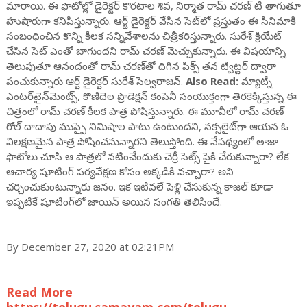
మారాయి. ఈ ఫొటోల్లో డైరెక్టర్ కొరటాల శివ, నిర్మాత రామ్ చరణ్ టీ తాగుతూ
హుషారుగా కనిపిస్తున్నారు. ఆర్ట్‌ డైరెక్టర్‌ వేసిన సెట్‌లో ప్రస్తుతం ఈ సినిమాకి
సంబంధించిన కొన్ని కీలక సన్నివేశాలను చిత్రీకరిస్తున్నారు. సురేశ్‌ క్రియేట్‌
చేసిన సెట్‌ ఎంతో బాగుందని రామ్ చరణ్ మెచ్చుకున్నారు. ఈ విషయాన్ని
తెలుపుతూ ఆనందంతో రామ్ చరణ్‌తో దిగిన పిక్స్ తన ట్విట్టర్ ద్వారా
పంచుకున్నారు ఆర్ట్‌ డైరెక్టర్‌ సురేశ్‌ సెల్వరాజన్.
Also Read:
మ్యాట్నీ
ఎంటర్‌టైన్‌మెంట్స్‌, కొణిదెల ప్రొడెక్షన్‌ కంపెనీ సంయుక్తంగా తెరకెక్కిస్తున్న ఈ
చిత్రంలో రామ్ చరణ్ కీలక పాత్ర పోషిస్తున్నారు. ఈ మూవీలో రామ్ చరణ్
రోల్ దాదాపు ముప్పై నిమిషాల పాటు ఉంటుందని, నక్సలైట్‌గా ఆయన ఓ
విలక్షణమైన పాత్ర పోషించనున్నారని తెలుస్తోంది. ఈ నేపథ్యంలో తాజా
ఫొటోలు చూసి ఆ పాత్రలో నటించేందుకు చెర్రీ సెట్స్ పైకి చేరుకున్నారా? లేక
ఆచార్య షూటింగ్ పర్యవేక్షణ కోసం అక్కడికి వచ్చారా? అని
చర్చించుకుంటున్నారు జనం. ఇక ఇటీవలే పెళ్లి చేసుకున్న కాజల్ కూడా
ఇప్పటికే షూటింగ్‌లో జాయిన్ అయిన సంగతి తెలిసిందే.
By December 27, 2020 at 02:21PM
Read More