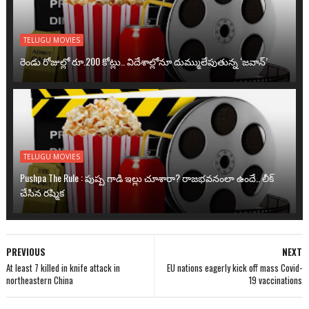
TELUGU MOVIES
రెండు రోజుల్లో రూ.200 కోట్లు.. విదేశాల్లోనూ దుమ్ములేపుతున్న ‘జవాన్’
TELUGU MOVIES
Pushpa The Rule : పుష్ప గాడి ఇల్లు చూశారా? రాజభవనంలా ఉందే.. లీక్
చేసిన రష్మిక
PREVIOUS
NEXT
At least 7 killed in knife attack in
EU nations eagerly kick off mass Covid-
northeastern China
19 vaccinations