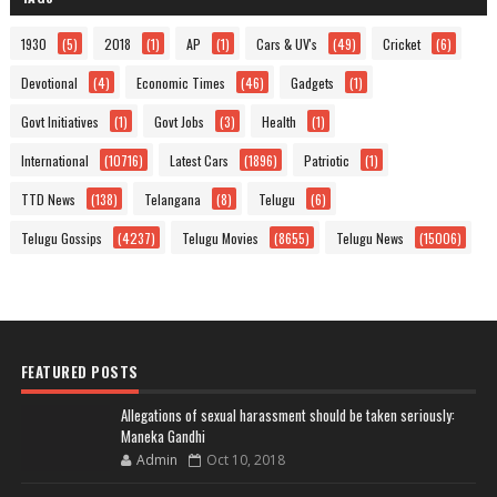
1930
(5)
2018
(1)
AP
(1)
Cars & UV's
(49)
Cricket
(6)
Devotional
(4)
Economic Times
(46)
Gadgets
(1)
Govt Initiatives
(1)
Govt Jobs
(3)
Health
(1)
International
(10716)
Latest Cars
(1896)
Patriotic
(1)
TTD News
(138)
Telangana
(8)
Telugu
(6)
Telugu Gossips
(4237)
Telugu Movies
(8655)
Telugu News
(15006)
FEATURED POSTS
Allegations of sexual harassment should be taken seriously:
Maneka Gandhi
Admin
Oct 10, 2018