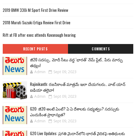
2019 BMW 330i M Sport First Drive Review
2018 Maruti Suzuki Ertiga Review First Drive
Rift at FB after exec attends Kavanaugh hearing
RECENT POSTS
COMMENTS
జీ20 సదస్సు.. మోదీ సీటు వద్ద ‘భారత్’ నేమ్ ప్లేట్‌.. పేరు మార్పు
తథ్యం!
Admin
Sept 09, 2023
Rajinikanth: రజనీకాంత్ మాత్రమే ఇలా చేయగలరు.. వాట్ యాన్
ఐడియా తలైవా!
Admin
Sept 09, 2023
G20: జీ20 అంటే ఏంటి? ఏ ఏ దేశాలకు సభ్యత్వం? సదస్సుకు
ఎందుకింత ప్రాధాన్యత?
Admin
Sept 09, 2023
G20 Live Updates: ప్రగతి మైదాన్‌లోని భారత్ వైదికపై అతిథులకు