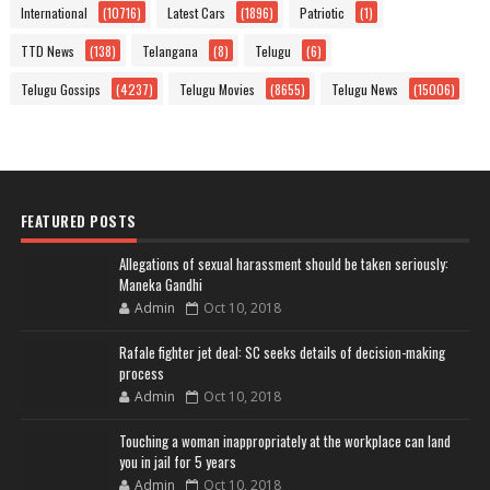
International
(10716)
Latest Cars
(1896)
Patriotic
(1)
TTD News
(138)
Telangana
(8)
Telugu
(6)
Telugu Gossips
(4237)
Telugu Movies
(8655)
Telugu News
(15006)
FEATURED POSTS
Allegations of sexual harassment should be taken seriously:
Maneka Gandhi
Admin
Oct 10, 2018
Rafale fighter jet deal: SC seeks details of decision-making
process
Admin
Oct 10, 2018
Touching a woman inappropriately at the workplace can land
you in jail for 5 years
Admin
Oct 10, 2018