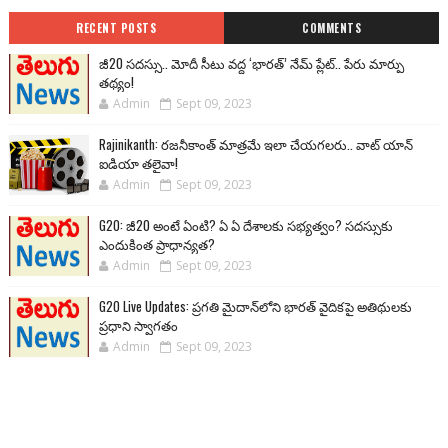
RECENT POSTS
COMMENTS
జీ20 సదస్సు.. మోదీ సీటు వద్ద ‘భారత్’ నేమ్ ప్లేట్‌.. పేరు మార్పు
తథ్యం!
Admin
Sept 09, 2023
Rajinikanth: రజనీకాంత్ మాత్రమే ఇలా చేయగలరు.. వాట్ యాన్
ఐడియా తలైవా!
Admin
Sept 09, 2023
G20: జీ20 అంటే ఏంటి? ఏ ఏ దేశాలకు సభ్యత్వం? సదస్సుకు
ఎందుకింత ప్రాధాన్యత?
Admin
Sept 09, 2023
G20 Live Updates: ప్రగతి మైదాన్‌లోని భారత్ వైదికపై అతిథులకు
ప్రధాని స్వాగతం
Admin
Sept 09, 2023