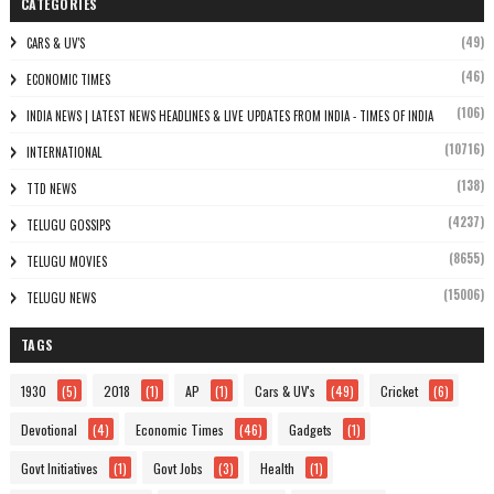
CATEGORIES
(49)
CARS & UV'S
(46)
ECONOMIC TIMES
(106)
INDIA NEWS | LATEST NEWS HEADLINES & LIVE UPDATES FROM INDIA - TIMES OF INDIA
(10716)
INTERNATIONAL
(138)
TTD NEWS
(4237)
TELUGU GOSSIPS
(8655)
TELUGU MOVIES
(15006)
TELUGU NEWS
TAGS
1930
(5)
2018
(1)
AP
(1)
Cars & UV's
(49)
Cricket
(6)
Devotional
(4)
Economic Times
(46)
Gadgets
(1)
Govt Initiatives
(1)
Govt Jobs
(3)
Health
(1)