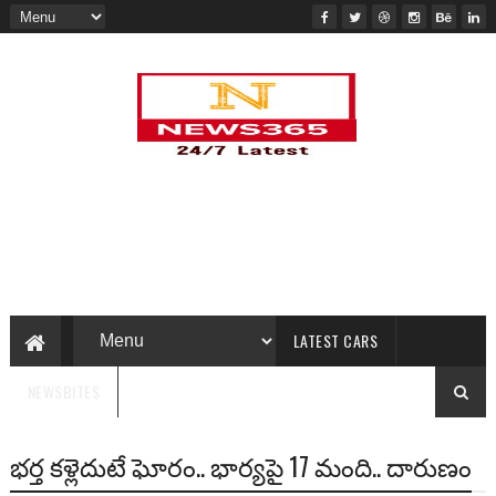
LATEST CARS
NEWSBITES
భర్త కళ్లెదుటే ఘోరం.. భార్యపై 17 మంది.. దారుణం