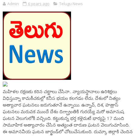
Admin
6 years ago
Telugu News
మహిళల రక్షణకు కఠిన చట్టాలు చేసినా.. న్యాయస్థానాలు ఉరిశిక్షలు
విధిస్తున్నా కామకీచకుల్లో కనీస భయం కలగడం లేదు. దేశంలో నిత్యం
అత్యాచార ఘటనలు జరుగుతూనే ఉన్నాయి. ఉన్నావ్, దిశ, హత్రాస్
ఘటనలు మరువక ముందే దేశం దిగ్భ్రాంతికి గురయ్యే మరో అమానుష
ఘటన వెలుగులోకి వచ్చింది. కట్టుకున్న భర్త కళ్లెదుటే భార్యపై 17 మంది
సామూహిక అత్యాచారం చేసిన అత్యంత దారుణ ఘటన వెలుగుచూసింది.
ఈ అమానవీయ ఘటన జార్ఖండ్‌లో చోటుచేసుకుంది. దుమ్కా జిల్లాకి చెందిన