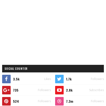
SOCIAL COUNTER
3.5k
1.7k
Likes
Followers
735
2.8k
Followers
Subscribes
524
7.3m
Followers
Followers