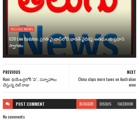
TELUGU NEWS
G20 Live Updates: ప్రగతి మైదాన్‌లోని భారత్ వైదికపై అతిథులకు ప్రధాని
స్వాగతం
PREVIOUS
NEXT
Nani: థియేటర్లలోకి ‘వి’.. సన్నాహాలు
China slaps more taxes on Australian
చేస్తున్న దిల్ రాజు
wine
POST
COMMENT
BLOGGER
DISQUS
FACEBOOK
No comments