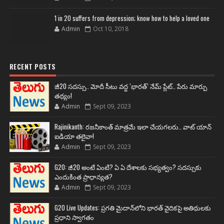
1 in 20 suffers from depression; know how to help a loved one
Admin
Oct 10, 2018
RECENT POSTS
జీ20 సదస్సు.. మోదీ సీటు వద్ద ‘భారత్’ నేమ్ ప్లేట్‌.. పేరు మార్పు
తథ్యం!
Admin
Sept 09, 2023
Rajinikanth: రజనీకాంత్ మాత్రమే ఇలా చేయగలరు.. వాట్ యాన్
ఐడియా తలైవా!
Admin
Sept 09, 2023
G20: జీ20 అంటే ఏంటి? ఏ ఏ దేశాలకు సభ్యత్వం? సదస్సుకు
ఎందుకింత ప్రాధాన్యత?
Admin
Sept 09, 2023
G20 Live Updates: ప్రగతి మైదాన్‌లోని భారత్ వైదికపై అతిథులకు
ప్రధాని స్వాగతం