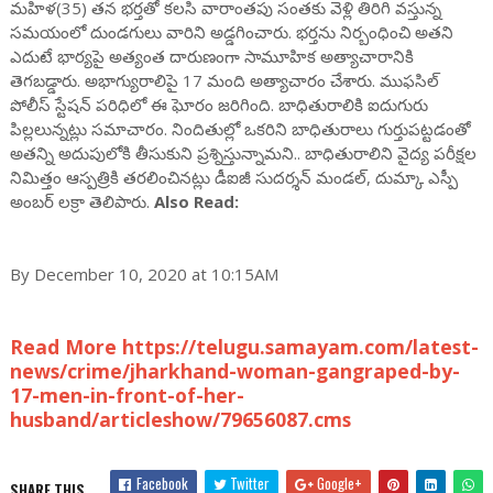
మహిళ(35) తన భర్తతో కలసి వారాంతపు సంతకు వెళ్లి తిరిగి వస్తున్న
సమయంలో దుండగులు వారిని అడ్డగించారు. భర్తను నిర్బంధించి అతని
ఎదుటే భార్యపై అత్యంత దారుణంగా సామూహిక అత్యాచారానికి
తెగబడ్డారు. అభాగ్యురాలిపై 17 మంది అత్యాచారం చేశారు. ముఫసిల్
పోలీస్ స్టేషన్ పరిధిలో ఈ ఘోరం జరిగింది. బాధితురాలికి ఐదుగురు
పిల్లలున్నట్లు సమాచారం. నిందితుల్లో ఒకరిని బాధితురాలు గుర్తుపట్టడంతో
అతన్ని అదుపులోకి తీసుకుని ప్రశ్నిస్తున్నామని.. బాధితురాలిని వైద్య పరీక్షల
నిమిత్తం ఆస్పత్రికి తరలించినట్లు డీఐజీ సుదర్శన్ మండల్, దుమ్కా ఎస్పీ
అంబర్ లక్రా తెలిపారు.
Also Read:
By December 10, 2020 at 10:15AM
Read More https://telugu.samayam.com/latest-
news/crime/jharkhand-woman-gangraped-by-
17-men-in-front-of-her-
husband/articleshow/79656087.cms
Facebook
Twitter
Google+
SHARE THIS