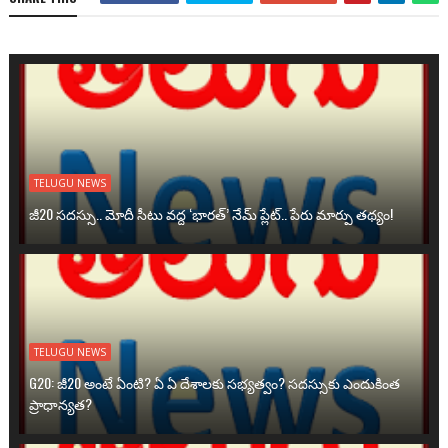
TELUGU NEWS
జీ20 సదస్సు.. మోదీ సీటు వద్ద ‘భారత్’ నేమ్ ప్లేట్‌.. పేరు మార్పు తథ్యం!
TELUGU NEWS
G20: జీ20 అంటే ఏంటి? ఏ ఏ దేశాలకు సభ్యత్వం? సదస్సుకు ఎందుకింత
ప్రాధాన్యత?