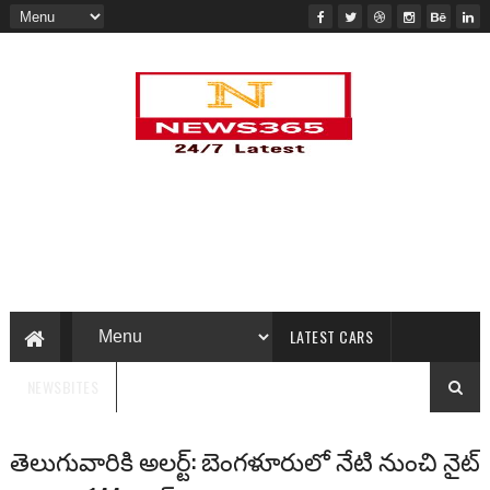
LATEST CARS
NEWSBITES
తెలుగువారికి అలర్ట్: బెంగళూరులో నేటి నుంచి నైట్