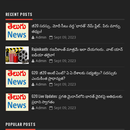
RECENT POSTS
జీ20 సదస్సు.. మోదీ సీటు వద్ద ‘భారత్’ నేమ్ ప్లేట్‌.. పేరు మార్పు
తథ్యం!
Admin
Sept 09, 2023
Rajinikanth: రజనీకాంత్ మాత్రమే ఇలా చేయగలరు.. వాట్ యాన్
ఐడియా తలైవా!
Admin
Sept 09, 2023
G20: జీ20 అంటే ఏంటి? ఏ ఏ దేశాలకు సభ్యత్వం? సదస్సుకు
ఎందుకింత ప్రాధాన్యత?
Admin
Sept 09, 2023
G20 Live Updates: ప్రగతి మైదాన్‌లోని భారత్ వైదికపై అతిథులకు
ప్రధాని స్వాగతం
Admin
Sept 09, 2023
POPULAR POSTS