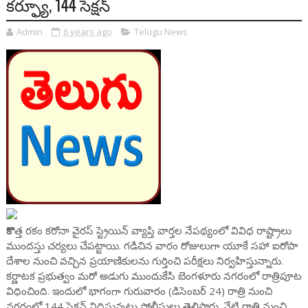
కర్ఫ్యూ, 144 సెక్షన్
Admin
6 years ago
Telugu News
కొ
త్త రకం కరోనా వైరస్‌ స్ట్రెయిన్ వ్యాప్తి వార్తల నేపథ్యంలో వివిధ రాష్ట్రాలు
ముందస్తు చర్యలు చేపట్టాయి. గడిచిన వారం రోజులుగా యూకే సహా ఐరోపా
దేశాల నుంచి వచ్చిన ప్రయాణికులను గుర్తించి పరీక్షలు నిర్వహిస్తున్నారు.
కర్ణాటక ప్రభుత్వం మరో అడుగు ముందుకేసి బెంగళూరు నగరంలో రాత్రిపూట
విధించింది. ఇందులో భాగంగా గురువారం (డిసెంబర్ 24) రాత్రి నుంచి
నగరంలో 144 సెక్షన్‌ విధిస్తున్నట్లు పోలీసులు తెలిపారు. నేటి రాత్రి నుంచి