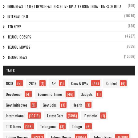
(106)
INDIA NEWS | LATEST NEWS HEADLINES & LIVE UPDATES FROM INDIA - TIMES OF INDIA
(10716)
INTERNATIONAL
(138)
TTD NEWS
(4237)
TELUGU GOSSIPS
(8655)
TELUGU MOVIES
(15006)
TELUGU NEWS
TAGS
1930
(5)
2018
(1)
AP
(1)
Cars & UV's
(49)
Cricket
(6)
Devotional
(4)
Economic Times
(46)
Gadgets
(1)
Govt Initiatives
(1)
Govt Jobs
(3)
Health
(1)
International
(10716)
Latest Cars
(1896)
Patriotic
(1)
TTD News
(138)
Telangana
(8)
Telugu
(6)
Telugu Gossips
(4237)
Telugu Movies
(8655)
Telugu News
(15006)