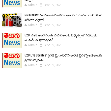
Admin
Sept 09, 2023
Rajinikanth: రజనీకాంత్ మాత్రమే ఇలా చేయగలరు.. వాట్ యాన్
ఐడియా తలైవా!
Admin
Sept 09, 2023
G20: జీ20 అంటే ఏంటి? ఏ ఏ దేశాలకు సభ్యత్వం? సదస్సుకు
ఎందుకింత ప్రాధాన్యత?
Admin
Sept 09, 2023
G20 Live Updates: ప్రగతి మైదాన్‌లోని భారత్ వైదికపై అతిథులకు
ప్రధాని స్వాగతం
Admin
Sept 09, 2023