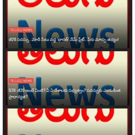
TELUGU NEWS
జీ20 సదస్సు.. మోదీ సీటు వద్ద ‘భారత్’ నేమ్ ప్లేట్‌.. పేరు మార్పు తథ్యం!
TELUGU NEWS
G20: జీ20 అంటే ఏంటి? ఏ ఏ దేశాలకు సభ్యత్వం? సదస్సుకు ఎందుకింత
ప్రాధాన్యత?