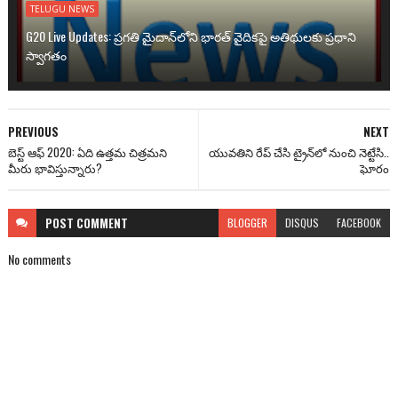
TELUGU NEWS
G20 Live Updates: ప్రగతి మైదాన్‌లోని భారత్ వైదికపై అతిథులకు ప్రధాని
స్వాగతం
PREVIOUS
NEXT
బెస్ట్ ఆఫ్ 2020: ఏది ఉత్తమ చిత్రమని
యువతిని రేప్ చేసి ట్రైన్‌లో నుంచి నెట్టేసి..
మీరు భావిస్తున్నారు?
ఘోరం
POST
COMMENT
BLOGGER
DISQUS
FACEBOOK
No comments