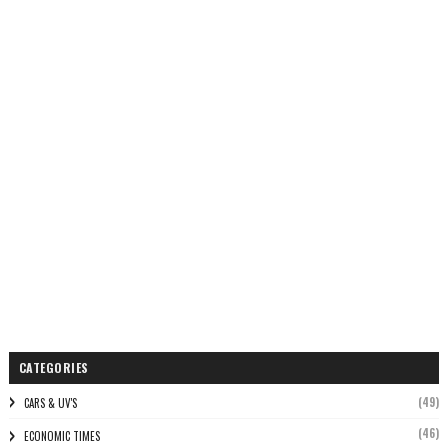
CATEGORIES
(49)
CARS & UV'S
(46)
ECONOMIC TIMES