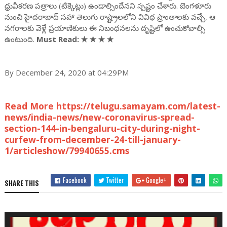
ధ్రువీకరణ పత్రాలు (టిక్కెట్లు) ఉండాల్సిందేనని స్పష్టం చేశారు. బెంగళూరు
నుంచి హైదరాబాద్ సహా తెలుగు రాష్ట్రాలలోని వివిధ ప్రాంతాలకు వచ్చే, ఆ
నగరాలకు వెళ్లే ప్రయాణికులు ఈ నిబంధనలను దృష్టిలో ఉంచుకోవాల్సి
ఉంటుంది.
Must Read:
✭
✭
✭
✭
By December 24, 2020 at 04:29PM
Read More https://telugu.samayam.com/latest-
news/india-news/new-coronavirus-spread-
section-144-in-bengaluru-city-during-night-
curfew-from-december-24-till-january-
1/articleshow/79940655.cms
Facebook
Twitter
Google+
SHARE THIS