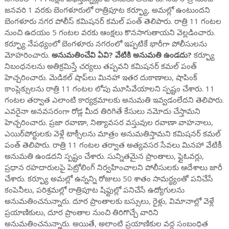
జనవరి 1 వరకు బెంగళూరులో రాత్రిపూట కర్ఫ్యూ, అమల్లో ఉంటుందని
బెంగళూరు నగర పోలీస్ కమిషనర్ కమల్ పంత్ తెలిపారు. రాత్రి 11 గంటల
నుంచి ఉదయం 5 గంటల వరకు ఆంక్షలు కొనసాగుతాయని వెల్లడించారు.
కర్ఫ్యూ నేపథ్యంలో బెంగళూరు నగరంలో ఇప్పటికే భారీగా పోలీసులను
మోహరించారు.
అనుమతించేవి ఏవి? వేటికి అనుమతి ఉండదు?
కర్ఫ్యూ
నిబంధనలను అతిక్రమిస్తే చర్యలు తప్పవని కమిషనర్ కమల్ పంత్
హెచ్చరించారు. మెడికల్‌ షాప్‌లు మినహా ఇతర దుకాణాలు, షాపింక్
కాంప్లెక్సులను రాత్రి 11 గంటల లోపు మూసివేయాలని స్పష్టం చేశారు. 11
గంటల తర్వాత ఎలాంటి కార్యక్రమాలకు అనుమతి ఇవ్వడంలేదని తెలిపారు.
ఎవరైనా అనవసరంగా రోడ్ల మీద తిరిగితే కేసులు నమోదు చేస్తామని
హెచ్చరించారు. ప్రజా రవాణా, నిత్యావసర వస్తువుల రవాణా వాహనాలు,
ఎయిర్‌పోర్టులకు వెళ్లే టాక్సీలను మాత్రం అనుమతిస్తామని కమిషనర్ కమల్
పంత్ తెలిపారు. రాత్రి 11 గంటల తర్వాత అత్యవసర సేవలు మినహా వేటికీ
అనుమతి ఉండదని స్పష్టం చేశారు. సున్నితమైన ప్రాంతాలు, ఫ్లైఓవర్లు,
ప్రధాన రహదారులపై పెట్రోలింగ్‌ నిర్వహించాలని పోలీసులకు ఆదేశాలు జారీ
చేశారు. కర్ఫ్యూ అమల్లో ఉన్నన్ని రోజులు 50 శాతం సామర్థ్యంతో పనిచేసే
కంపెనీలు, పరిశ్రమల్లో రాత్రిపూట షిఫ్టుల్లో పనిచేసే ఉద్యోగులను
అనుమతించనున్నారు. దూర ప్రాంతాలకు బస్సులు, రైళ్లు, విమానాల్లో వెళ్లే
ప్రయాణికులు, దూర ప్రాంతాల నుంచి తిరిగొచ్చే వారిని
అనుమతించనున్నారు. అయితే, అలాంటి ప్రయాణికుల వద్ద సంబంధిత