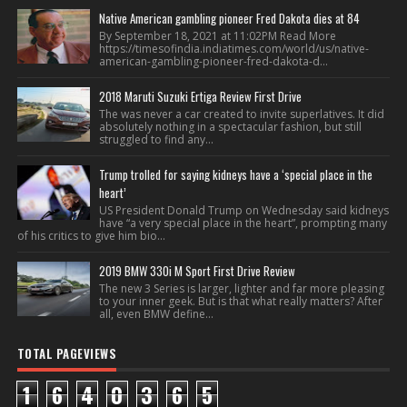
Native American gambling pioneer Fred Dakota dies at 84
By September 18, 2021 at 11:02PM Read More
https://timesofindia.indiatimes.com/world/us/native-
american-gambling-pioneer-fred-dakota-d...
2018 Maruti Suzuki Ertiga Review First Drive
The was never a car created to invite superlatives. It did
absolutely nothing in a spectacular fashion, but still
struggled to find any...
Trump trolled for saying kidneys have a ‘special place in the
heart’
US President Donald Trump on Wednesday said kidneys
have “a very special place in the heart”, prompting many
of his critics to give him bio...
2019 BMW 330i M Sport First Drive Review
The new 3 Series is larger, lighter and far more pleasing
to your inner geek. But is that what really matters? After
all, even BMW define...
TOTAL PAGEVIEWS
1
6
4
0
3
6
5