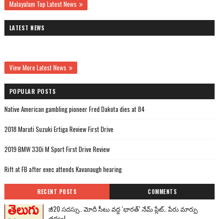
Malayalam Top Latest News
LATEST NEWS
View More Latest News
POPULAR POSTS
Native American gambling pioneer Fred Dakota dies at 84
2018 Maruti Suzuki Ertiga Review First Drive
2019 BMW 330i M Sport First Drive Review
Rift at FB after exec attends Kavanaugh hearing
RECENT POSTS
COMMENTS
జీ20 సదస్సు.. మోదీ సీటు వద్ద ‘భారత్’ నేమ్ ప్లేట్‌.. పేరు మార్పు
తథ్యం!