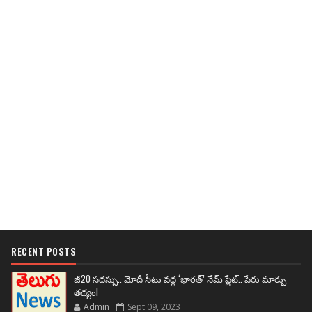
RECENT POSTS
జీ20 సదస్సు.. మోదీ సీటు వద్ద ‘భారత్’ నేమ్ ప్లేట్‌.. పేరు మార్పు
తథ్యం!
Admin
Sept 09, 2023