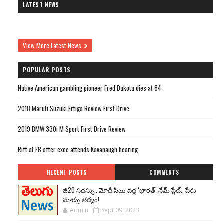
LATEST NEWS
View More Latest News
POPULAR POSTS
Native American gambling pioneer Fred Dakota dies at 84
2018 Maruti Suzuki Ertiga Review First Drive
2019 BMW 330i M Sport First Drive Review
Rift at FB after exec attends Kavanaugh hearing
RECENT POSTS
COMMENTS
జీ20 సదస్సు.. మోదీ సీటు వద్ద ‘భారత్’ నేమ్ ప్లేట్‌.. పేరు
మార్పు తథ్యం!
Admin
Sept 09, 2023