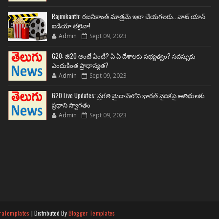
Rajinikanth: రజనీకాంత్ మాత్రమే ఇలా చేయగలరు.. వాట్ యాన్
ఐడియా తలైవా!
Admin
Sept 09, 2023
G20: జీ20 అంటే ఏంటి? ఏ ఏ దేశాలకు సభ్యత్వం? సదస్సుకు
ఎందుకింత ప్రాధాన్యత?
Admin
Sept 09, 2023
G20 Live Updates: ప్రగతి మైదాన్‌లోని భారత్ వైదికపై అతిథులకు
ప్రధాని స్వాగతం
Admin
Sept 09, 2023
raTemplates
| Distributed By
Blogger Templates