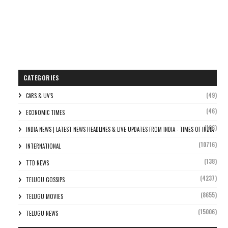
CATEGORIES
(49)
CARS & UV'S
(46)
ECONOMIC TIMES
(106)
INDIA NEWS | LATEST NEWS HEADLINES & LIVE UPDATES FROM INDIA - TIMES OF INDIA
(10716)
INTERNATIONAL
(138)
TTD NEWS
(4237)
TELUGU GOSSIPS
(8655)
TELUGU MOVIES
(15006)
TELUGU NEWS