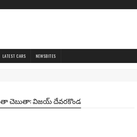
LATEST CARS
NEWSBITES
ంతా చెబుతా: విజయ్ దేవరకొండ