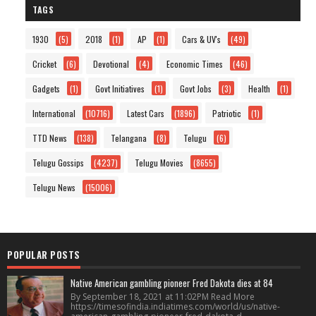
TAGS
1930
(5)
2018
(1)
AP
(1)
Cars & UV's
(49)
Cricket
(6)
Devotional
(4)
Economic Times
(46)
Gadgets
(1)
Govt Initiatives
(1)
Govt Jobs
(3)
Health
(1)
International
(10716)
Latest Cars
(1896)
Patriotic
(1)
TTD News
(138)
Telangana
(8)
Telugu
(6)
Telugu Gossips
(4237)
Telugu Movies
(8655)
Telugu News
(15006)
POPULAR POSTS
Native American gambling pioneer Fred Dakota dies at 84
By September 18, 2021 at 11:02PM Read More
https://timesofindia.indiatimes.com/world/us/native-