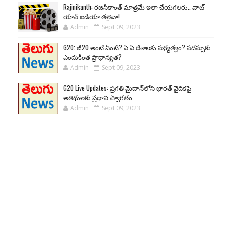
Rajinikanth: రజనీకాంత్ మాత్రమే ఇలా చేయగలరు.. వాట్
యాన్ ఐడియా తలైవా!
Admin
Sept 09, 2023
G20: జీ20 అంటే ఏంటి? ఏ ఏ దేశాలకు సభ్యత్వం? సదస్సుకు
ఎందుకింత ప్రాధాన్యత?
Admin
Sept 09, 2023
G20 Live Updates: ప్రగతి మైదాన్‌లోని భారత్ వైదికపై
అతిథులకు ప్రధాని స్వాగతం
Admin
Sept 09, 2023