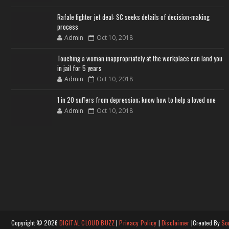
Rafale fighter jet deal: SC seeks details of decision-making
process
Admin
Oct 10, 2018
Touching a woman inappropriately at the workplace can land you
in jail for 5 years
Admin
Oct 10, 2018
1 in 20 suffers from depression; know how to help a loved one
Admin
Oct 10, 2018
Copyright ©
2026
DIGITAL CLOUD BUZZ
|
Privacy Policy
|
Disclaimer
|Created By
So