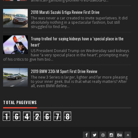
american-gambling-pioneer-fred-dakota-d...
2018 Maruti Suzuki Ertiga Review First Drive
The was never a car created to invite superlatives. It did
absolutely nothing in a spectacular fashion, but still
struggled to find any...
Trump trolled for saying kidneys have a ‘special place in the
heart’
US President Donald Trump on Wednesday said kidneys
have “a very special place in the heart”, prompting many
of his critics to give him bio...
2019 BMW 330i M Sport First Drive Review
The new 3 Series is larger, lighter and far more pleasing
to your inner geek. But is that what really matters? After
all, even BMW define...
TOTAL PAGEVIEWS
1
6
4
2
6
7
8