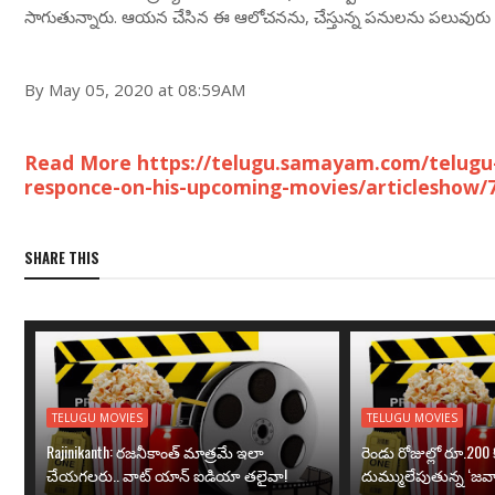
సాగుతున్నారు. ఆయన చేసిన ఈ ఆలోచనను, చేస్తున్న పనులను పలువురు అ
By May 05, 2020 at 08:59AM
Read More https://telugu.samayam.com/telugu
responce-on-his-upcoming-movies/articleshow/
SHARE THIS
TELUGU MOVIES
TELUGU MOVIES
Rajinikanth: రజనీకాంత్ మాత్రమే ఇలా
రెండు రోజుల్లో రూ.200 క
చేయగలరు.. వాట్ యాన్ ఐడియా తలైవా!
దుమ్ములేపుతున్న ‘జవా