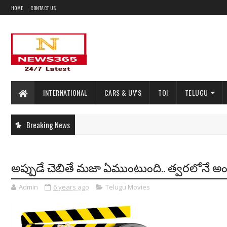
HOME
CONTACT US
INTERNATIONAL
CARS & UV'S
TOI
TELUGU
Breaking News
అప్పుడే చెబితే మజా ఏముంటుంది.. త్వరలోనే అ
Admin
6 years ago
Telugu Movies