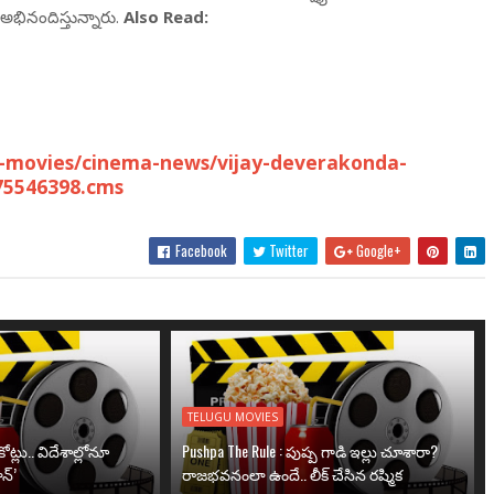
భినందిస్తున్నారు.
Also Read:
-movies/cinema-news/vijay-deverakonda-
75546398.cms
Facebook
Twitter
Google+
TELUGU MOVIES
ోట్లు.. విదేశాల్లోనూ
Pushpa The Rule : పుష్ప గాడి ఇల్లు చూశారా?
న్’
రాజభవనంలా ఉందే.. లీక్ చేసిన రష్మిక