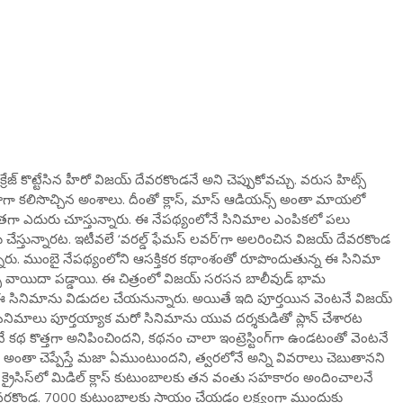
జ్ కొట్టేసిన హీరో విజయ్ దేవరకొండనే అని చెప్పుకోవచ్చు. వరుస హిట్స్
ా కలిసొచ్చిన అంశాలు. దీంతో క్లాస్, మాస్ ఆడియన్స్ అంతా మాయలో
 ఎదురు చూస్తున్నారు. ఈ నేపథ్యంలోనే సినిమాల ఎంపికలో పలు
ు చేస్తున్నారట. ఇటీవలే ‘వరల్డ్ ఫేమస్ లవర్’గా అలరించిన విజయ్ దేవరకొండ
్తున్నారు. ముంబై నేపథ్యంలోని ఆసక్తికర కథాంశంతో రూపొందుతున్న ఈ సినిమా
ల్స్ వాయిదా పడ్డాయి. ఈ చిత్రంలో విజయ్ సరసన బాలీవుడ్ భామ
ూ ఈ సినిమాను విడుదల చేయనున్నారు. అయితే ఇది పూర్తయిన వెంటనే విజయ్
 సినిమాలు పూర్తయ్యాక మరో సినిమాను యువ దర్శకుడితో ప్లాన్ చేశారట
 కథ కొత్తగా అనిపించిందని, కథనం చాలా ఇంట్రెస్టింగ్‌గా ఉండటంతో వెంటనే
పుడే అంతా చెప్పేస్తే మజా ఏముంటుందని, త్వరలోనే అన్ని వివరాలు చెబుతానని
రోనా క్రైసిస్‌లో మిడిల్ క్లాస్ కుటుంబాలకు తన వంతు సహకారం అందించాలనే
్ దేవరకొండ. 7000 కుటుంబాలకు సాయం చేయడం లక్ష్యంగా ముందుకు