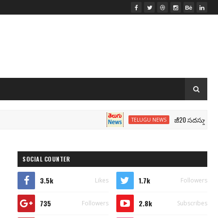
జీ20 సదస్సు.. మోదీ సీటు వ
TELUGU NEWS
SOCIAL COUNTER
3.5k
1.7k
Likes
Followers
735
2.8k
Followers
Subscribes