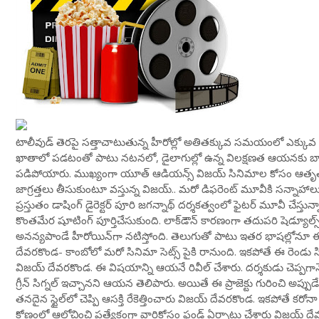
టాలీవుడ్ తెరపై సత్తాచాటుతున్న హీరోల్లో అతితక్కువ సమయంలో ఎక్కువ క్రే
ఖాతాలో పడటంతో పాటు నటనలో, డైలాగుల్లో ఉన్న విలక్షణత ఆయనకు బాగ
పడిపోయారు. ముఖ్యంగా యూత్ ఆడియన్స్ విజయ్ సినిమాల కోసం ఆతృతగా
జాగ్రత్తలు తీసుకుంటూ వస్తున్న విజయ్.. మరో డిఫరెంట్ మూవీకి సన్నాహాల
ప్రస్తుతం డాషింగ్ డైరెక్టర్ పూరి జగన్నాథ్ దర్శకత్వంలో ఫైటర్ మూవీ చేస
కొంతమేర షూటింగ్ పూర్తిచేసుకుంది. లాక్‌డౌన్ కారణంగా తదుపరి షెడ్యూ
అనన్యపాండే హీరోయిన్‌గా నటిస్తోంది. తెలుగుతో పాటు ఇతర భాషల్లోన
దేవరకొండ- కాంబోలో మరో సినిమా సెట్స్ పైకి రానుంది. ఇకపోతే ఈ రెండు
విజయ్ దేవరకొండ. ఈ విషయాన్ని ఆయనే రివీల్ చేశారు. దర్శకుడు చెప్పగానే
గ్రీన్ సిగ్నల్ ఇచ్చానని ఆయన తెలిపారు. అయితే ఈ ప్రాజెక్టు గురించి అప్
తనదైన స్టైల్‌లో చెప్పి ఆసక్తి రేకెత్తించారు విజయ్ దేవరకొండ. ఇకపోతే క
కోణంలో ఆలోచించి ప్రత్యేకంగా వారికోసం ఫండ్ ఏర్పాటు చేశారు విజయ