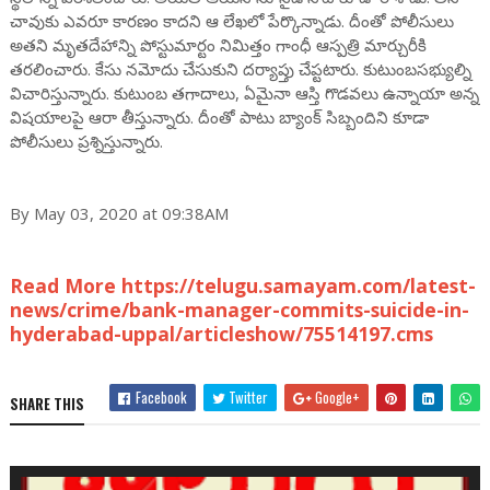
చావుకు ఎవరూ కారణం కాదని ఆ లేఖలో పేర్కొన్నాడు. దీంతో పోలీసులు
అతని మృతదేహాన్ని పోస్టుమార్టం నిమిత్తం గాంధీ ఆస్పత్రి మార్చురీకి
తరలించారు. కేసు నమోదు చేసుకుని దర్యాప్తు చేప్టటారు. కుటుంబసభ్యుల్ని
విచారిస్తున్నారు. కుటుంబ తగాదాలు, ఏమైనా ఆస్తి గొడవలు ఉన్నాయా అన్న
విషయాలపై ఆరా తీస్తున్నారు. దీంతో పాటు బ్యాంక్ సిబ్బందిని కూడా
పోలీసులు ప్రశ్నిస్తున్నారు.
By May 03, 2020 at 09:38AM
Read More https://telugu.samayam.com/latest-
news/crime/bank-manager-commits-suicide-in-
hyderabad-uppal/articleshow/75514197.cms
Facebook
Twitter
Google+
SHARE THIS