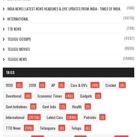
(106)
INDIA NEWS | LATEST NEWS HEADLINES & LIVE UPDATES FROM INDIA - TIMES OF INDIA
(10716)
INTERNATIONAL
(138)
TTD NEWS
(4237)
TELUGU GOSSIPS
(8655)
TELUGU MOVIES
(15006)
TELUGU NEWS
TAGS
1930
(5)
2018
(1)
AP
(1)
Cars & UV's
(49)
Cricket
(6)
Devotional
(4)
Economic Times
(46)
Gadgets
(1)
Govt Initiatives
(1)
Govt Jobs
(3)
Health
(1)
International
(10716)
Latest Cars
(1896)
Patriotic
(1)
TTD News
(138)
Telangana
(8)
Telugu
(6)