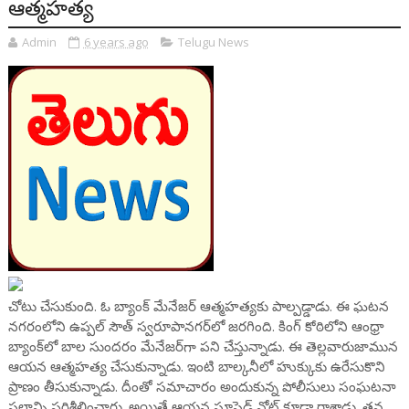
ఆత్మహత్య
Admin
6 years ago
Telugu News
చోటు చేసుకుంది. ఓ బ్యాంక్ మేనేజర్ ఆత్మహత్యకు పాల్పడ్డాడు. ఈ ఘటన
నగరంలోని ఉప్పల్ సౌత్ స్వరూపానగర్‌లో జరగింది. కింగ్ కోఠిలోని ఆంధ్రా
బ్యాంక్‌లో బాల సుందరం మేనేజర్‌గా పని చేస్తున్నాడు. ఈ తెల్లవారుజామున
ఆయన ఆత్మహత్య చేసుకున్నాడు. ఇంటి బాల్కనీలో హుక్కుకు ఉరేసుకొని
ప్రాణం తీసుకున్నాడు. దీంతో సమాచారం అందుకున్న పోలీసులు సంఘటనా
స్థలాన్ని పరిశీలించారు. అయితే ఆయన సూసైడ్ నోట్ కూడా రాశాడు. తన