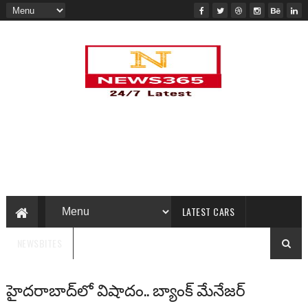
LATEST CARS
NEWSBITES
హైదరాబాద్‌లో విషాదం.. బ్యాంక్ మేనేజర్