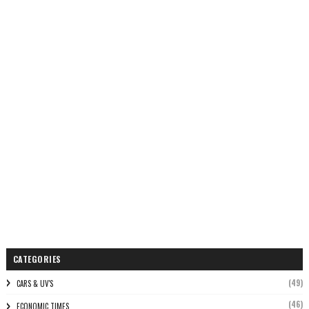
CATEGORIES
(49)
CARS & UV'S
(46)
ECONOMIC TIMES