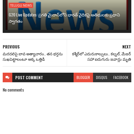
TELUGU NEWS
G20 Live Updates: ప్రగతి మైదాన్‌లోని భారత్ వైదికపై అతిథులకు ప్రధాని
స్వాగతం
PREVIOUS
NEXT
మరదలిపై బావ అత్యాచారం.. తన భర్తను
కశ్మీర్‌లో ఎదురుకాల్పులు.. కల్నల్, మేజర్
సుఖపెట్టాలంటూ అక్క ఒత్తిడి
సహా ఐదుగురు జవాన్లు మృతి
POST
COMMENT
BLOGGER
DISQUS
FACEBOOK
No comments