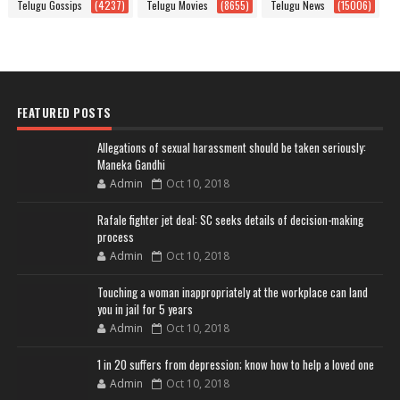
Telugu Gossips
(4237)
Telugu Movies
(8655)
Telugu News
(15006)
FEATURED POSTS
Allegations of sexual harassment should be taken seriously:
Maneka Gandhi
Admin
Oct 10, 2018
Rafale fighter jet deal: SC seeks details of decision-making
process
Admin
Oct 10, 2018
Touching a woman inappropriately at the workplace can land
you in jail for 5 years
Admin
Oct 10, 2018
1 in 20 suffers from depression; know how to help a loved one
Admin
Oct 10, 2018