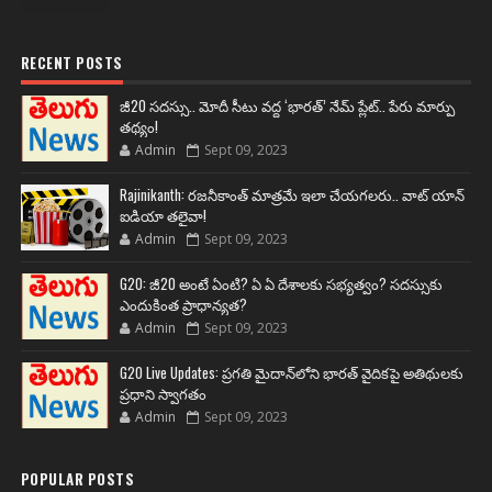
RECENT POSTS
జీ20 సదస్సు.. మోదీ సీటు వద్ద ‘భారత్’ నేమ్ ప్లేట్‌.. పేరు మార్పు
తథ్యం!
Admin
Sept 09, 2023
Rajinikanth: రజనీకాంత్ మాత్రమే ఇలా చేయగలరు.. వాట్ యాన్
ఐడియా తలైవా!
Admin
Sept 09, 2023
G20: జీ20 అంటే ఏంటి? ఏ ఏ దేశాలకు సభ్యత్వం? సదస్సుకు
ఎందుకింత ప్రాధాన్యత?
Admin
Sept 09, 2023
G20 Live Updates: ప్రగతి మైదాన్‌లోని భారత్ వైదికపై అతిథులకు
ప్రధాని స్వాగతం
Admin
Sept 09, 2023
POPULAR POSTS