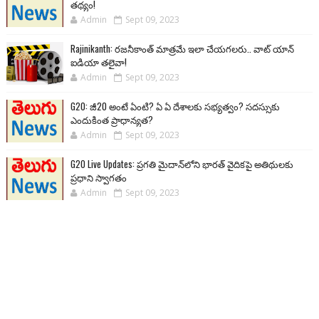
తథ్యం!
Admin
Sept 09, 2023
Rajinikanth: రజనీకాంత్ మాత్రమే ఇలా చేయగలరు.. వాట్ యాన్
ఐడియా తలైవా!
Admin
Sept 09, 2023
G20: జీ20 అంటే ఏంటి? ఏ ఏ దేశాలకు సభ్యత్వం? సదస్సుకు
ఎందుకింత ప్రాధాన్యత?
Admin
Sept 09, 2023
G20 Live Updates: ప్రగతి మైదాన్‌లోని భారత్ వైదికపై అతిథులకు
ప్రధాని స్వాగతం
Admin
Sept 09, 2023