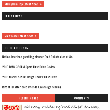
Malayalam Top Latest News
LATEST NEWS
View More Latest News
POPULAR POSTS
Native American gambling pioneer Fred Dakota dies at 84
2019 BMW 330i M Sport First Drive Review
2018 Maruti Suzuki Ertiga Review First Drive
Rift at FB after exec attends Kavanaugh hearing
RECENT POSTS
COMMENTS
జీ20 సదస్సు.. మోదీ సీటు వద్ద ‘భారత్’ నేమ్ ప్లేట్‌.. పేరు మార్పు