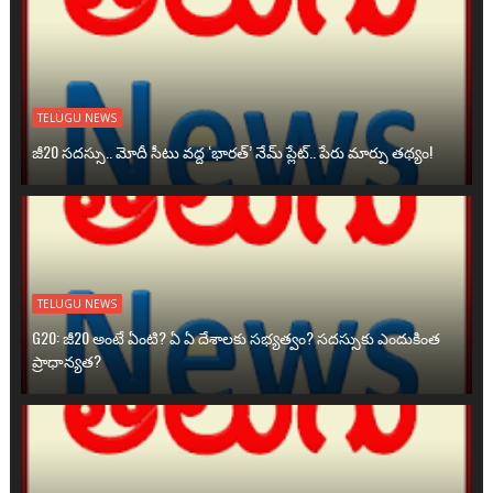
TELUGU NEWS
జీ20 సదస్సు.. మోదీ సీటు వద్ద ‘భారత్’ నేమ్ ప్లేట్‌.. పేరు మార్పు తథ్యం!
TELUGU NEWS
G20: జీ20 అంటే ఏంటి? ఏ ఏ దేశాలకు సభ్యత్వం? సదస్సుకు ఎందుకింత
ప్రాధాన్యత?