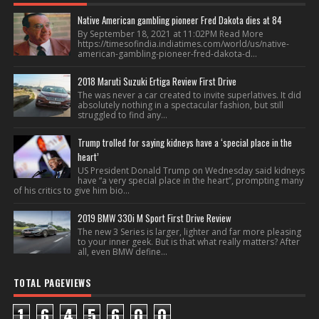
Native American gambling pioneer Fred Dakota dies at 84
By September 18, 2021 at 11:02PM Read More
https://timesofindia.indiatimes.com/world/us/native-
american-gambling-pioneer-fred-dakota-d...
2018 Maruti Suzuki Ertiga Review First Drive
The was never a car created to invite superlatives. It did
absolutely nothing in a spectacular fashion, but still
struggled to find any...
Trump trolled for saying kidneys have a ‘special place in the
heart’
US President Donald Trump on Wednesday said kidneys
have “a very special place in the heart”, prompting many
of his critics to give him bio...
2019 BMW 330i M Sport First Drive Review
The new 3 Series is larger, lighter and far more pleasing
to your inner geek. But is that what really matters? After
all, even BMW define...
TOTAL PAGEVIEWS
1
6
4
5
6
0
0