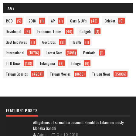
TAGS
1930
(5)
2018
(1)
AP
(1)
Cars & UV's
(49)
Cricket
(6)
Devotional
(4)
Economic Times
(46)
Gadgets
(1)
Govt Initiatives
(1)
Govt Jobs
(3)
Health
(1)
International
(10716)
Latest Cars
(1896)
Patriotic
(1)
TTD News
(138)
Telangana
(8)
Telugu
(6)
Telugu Gossips
(4237)
Telugu Movies
(8655)
Telugu News
(15006)
FEATURED POSTS
Allegations of sexual harassment should be taken seriously:
Maneka Gandhi
Admin
Oct 10, 2018