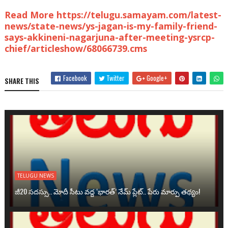
Read More https://telugu.samayam.com/latest-
news/state-news/ys-jagan-is-my-family-friend-
says-akkineni-nagarjuna-after-meeting-ysrcp-
chief/articleshow/68066739.cms
Facebook
Twitter
Google+
SHARE THIS
TELUGU NEWS
జీ20 సదస్సు.. మోదీ సీటు వద్ద ‘భారత్’ నేమ్ ప్లేట్‌.. పేరు మార్పు తథ్యం!