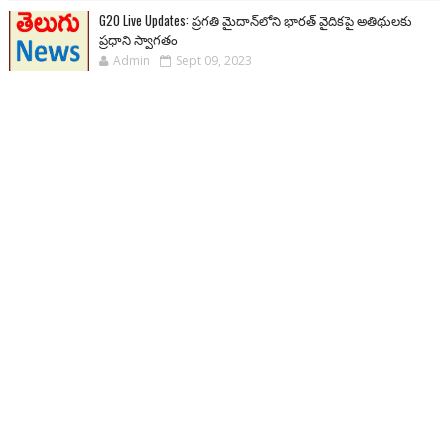
G20 Live Updates: ప్రగతి మైదాన్‌లోని భారత్ వైదికపై అతిథులకు
ప్రధాని స్వాగతం
Admin
Sept 09, 2023