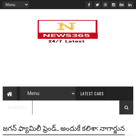
LATEST CARS
NEWSBITES
జగన్ ఫ్యామిలీ ఫ్రెండ్.. అందుకే కలిశా: నాగార్జున