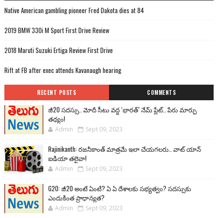
Native American gambling pioneer Fred Dakota dies at 84
2019 BMW 330i M Sport First Drive Review
2018 Maruti Suzuki Ertiga Review First Drive
Rift at FB after exec attends Kavanaugh hearing
RECENT POSTS
COMMENTS
జీ20 సదస్సు.. మోదీ సీటు వద్ద ‘భారత్’ నేమ్ ప్లేట్‌.. పేరు మార్పు
తథ్యం!
Admin
Sept 09, 2023
Rajinikanth: రజనీకాంత్ మాత్రమే ఇలా చేయగలరు.. వాట్ యాన్
ఐడియా తలైవా!
Admin
Sept 09, 2023
G20: జీ20 అంటే ఏంటి? ఏ ఏ దేశాలకు సభ్యత్వం? సదస్సుకు
ఎందుకింత ప్రాధాన్యత?
Admin
Sept 09, 2023