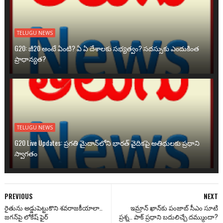
TELUGU NEWS
G20: జీ20 అంటే ఏంటి? ఏ ఏ దేశాలకు సభ్యత్వం? సదస్సుకు ఎందుకింత
ప్రాధాన్యత?
TELUGU NEWS
G20 Live Updates: ప్రగతి మైదాన్‌లోని భారత్ వైదికపై అతిథులకు ప్రధాని
స్వాగతం
PREVIOUS
NEXT
రైతును అడ్డుపెట్టుకొని శవరాజకీయాలా..
ఇమ్రాన్ ఖాన్‌‌కు పంజాబ్ సీఎం సూటి
జగన్‌‌పై లోకేష్ ఫైర్
ప్రశ్న.. పాక్ ప్రధాని బదులిచ్చే దమ్ముందా?