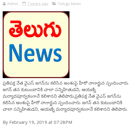
Admin
7 years ago
Telugu News
ప్రతిపక్ష నేత వైఎస్ జగన్‌ను కలిసిన అంశంపై హీరో నాగార్జున స్పందించారు.
జగన్ తన కుటుంబానికి చాలా సన్నిహితుడని, ఆయణ్ని
మర్యాదపూర్వకంగానే కలిశానని తెలిపారు.ప్రతిపక్ష నేత వైఎస్ జగన్‌ను
కలిసిన అంశంపై హీరో నాగార్జున స్పందించారు. జగన్ తన కుటుంబానికి
చాలా సన్నిహితుడని, ఆయణ్ని మర్యాదపూర్వకంగానే కలిశానని తెలిపారు.
By February 19, 2019 at 07:28PM