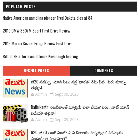
POPULAR POSTS
Native American gambling pioneer Fred Dakota dies at 84
2019 BMW 330i M Sport First Drive Review
2018 Maruti Suzuki Ertiga Review First Drive
Rift at FB after exec attends Kavanaugh hearing
RECENT POSTS
COMMENTS
జీ20 సదస్సు.. మోదీ సీటు వద్ద ‘భారత్’ నేమ్ ప్లేట్‌.. పేరు మార్పు
తథ్యం!
Admin
Sept 09, 2023
Rajinikanth: రజనీకాంత్ మాత్రమే ఇలా చేయగలరు.. వాట్ యాన్
ఐడియా తలైవా!
Admin
Sept 09, 2023
G20: జీ20 అంటే ఏంటి? ఏ ఏ దేశాలకు సభ్యత్వం? సదస్సుకు
ఎందుకింత ప్రాధాన్యత?