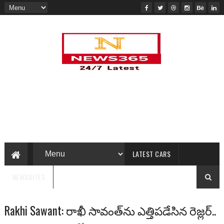
LATEST CARS
NEWSBITES
Rakhi Sawant: రాఖీ సావంత్‌ను ఎత్తిపడేసిన రెజ్లర్..