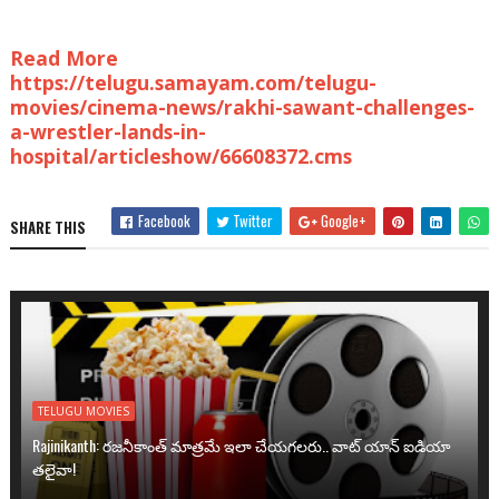
Read More
https://telugu.samayam.com/telugu-
movies/cinema-news/rakhi-sawant-challenges-
a-wrestler-lands-in-
hospital/articleshow/66608372.cms
Facebook
Twitter
Google+
SHARE THIS
TELUGU MOVIES
Rajinikanth: రజనీకాంత్ మాత్రమే ఇలా చేయగలరు.. వాట్ యాన్ ఐడియా
తలైవా!