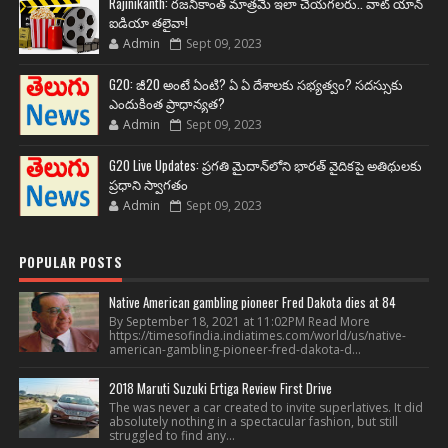
Rajinikanth: రజనీకాంత్ మాత్రమే ఇలా చేయగలరు.. వాట్ యాన్
ఐడియా తలైవా!
Admin
Sept 09, 2023
G20: జీ20 అంటే ఏంటి? ఏ ఏ దేశాలకు సభ్యత్వం? సదస్సుకు
ఎందుకింత ప్రాధాన్యత?
Admin
Sept 09, 2023
G20 Live Updates: ప్రగతి మైదాన్‌లోని భారత్ వైదికపై అతిథులకు
ప్రధాని స్వాగతం
Admin
Sept 09, 2023
POPULAR POSTS
Native American gambling pioneer Fred Dakota dies at 84
By September 18, 2021 at 11:02PM Read More
https://timesofindia.indiatimes.com/world/us/native-
american-gambling-pioneer-fred-dakota-d...
2018 Maruti Suzuki Ertiga Review First Drive
The was never a car created to invite superlatives. It did
absolutely nothing in a spectacular fashion, but still
struggled to find any...