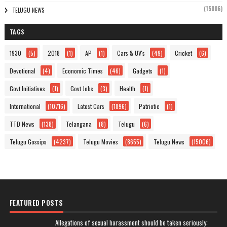
(15006)
TELUGU NEWS
TAGS
1930
(5)
2018
(1)
AP
(1)
Cars & UV's
(49)
Cricket
(6)
Devotional
(4)
Economic Times
(46)
Gadgets
(1)
Govt Initiatives
(1)
Govt Jobs
(3)
Health
(1)
International
(10716)
Latest Cars
(1896)
Patriotic
(1)
TTD News
(138)
Telangana
(8)
Telugu
(6)
Telugu Gossips
(4237)
Telugu Movies
(8655)
Telugu News
(15006)
FEATURED POSTS
Allegations of sexual harassment should be taken seriously: