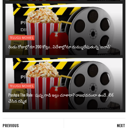
TELUGU MOVIES
రెండు రోజుల్లో రూ.200 కోట్లు.. విదేశాల్లోనూ దుమ్ములేపుతున్న ‘జవాన్’
TELUGU MOVIES
Pushpa The Rule : పుష్ప గాడి ఇల్లు చూశారా? రాజభవనంలా ఉందే.. లీక్
చేసిన రష్మిక
PREVIOUS
NEXT