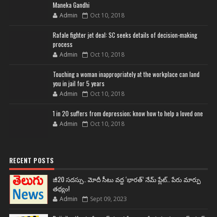
Maneka Gandhi
Admin
Oct 10, 2018
Rafale fighter jet deal: SC seeks details of decision-making
process
Admin
Oct 10, 2018
Touching a woman inappropriately at the workplace can land
you in jail for 5 years
Admin
Oct 10, 2018
1 in 20 suffers from depression; know how to help a loved one
Admin
Oct 10, 2018
RECENT POSTS
జీ20 సదస్సు.. మోదీ సీటు వద్ద ‘భారత్’ నేమ్ ప్లేట్‌.. పేరు మార్పు
తథ్యం!
Admin
Sept 09, 2023