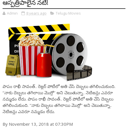
ఆస్పత్రిపాలైన నటి!
Admin
8 years ago
Telugu Movies
పాపం రాఖీ సావంత్.. రెజ్లర్ పోటీలో అతి చేసి దెబ్బలు తగిలించుకుంది.
‘‘నాకు దెబ్బలు తగిలాయి మొర్రో’’ అని చెబుతున్నా.. నెటిజన్లు ఎవరూ
నమ్మడం లేదు. పాపం రాఖీ సావంత్.. రెజ్లర్ పోటీలో అతి చేసి దెబ్బలు
తగిలించుకుంది. ‘‘నాకు దెబ్బలు తగిలాయి మొర్రో’’ అని చెబుతున్నా..
నెటిజన్లు ఎవరూ నమ్మడం లేదు.
By November 13, 2018 at 07:30PM