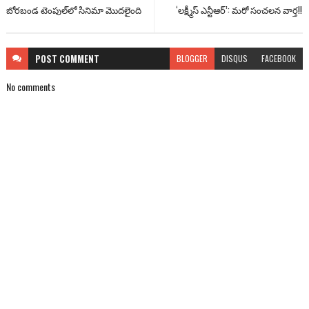
బోర‌బండ టెంపుల్‌లో సినిమా మొదలైంది
‘లక్ష్మీస్ ఎన్టీఆర్’: మరో సంచలన వార్త!!
POST
COMMENT
BLOGGER
DISQUS
FACEBOOK
No comments