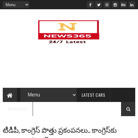
LATEST CARS
NEWSBITES
టీడీపీ, కాంగ్రెస్ పొత్తు ప్రకంపనలు.. కాంగ్రెస్‌కు