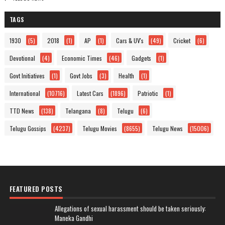
TAGS
1930
(5)
2018
(1)
AP
(1)
Cars & UV's
(49)
Cricket
(6)
Devotional
(4)
Economic Times
(46)
Gadgets
(1)
Govt Initiatives
(1)
Govt Jobs
(3)
Health
(1)
International
(10716)
Latest Cars
(1896)
Patriotic
(1)
TTD News
(138)
Telangana
(8)
Telugu
(6)
Telugu Gossips
(4237)
Telugu Movies
(8655)
Telugu News
(15006)
FEATURED POSTS
Allegations of sexual harassment should be taken seriously:
Maneka Gandhi