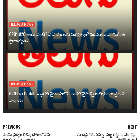
TELUGU NEWS
G20: జీ20 అంటే ఏంటి? ఏ ఏ దేశాలకు సభ్యత్వం? సదస్సుకు ఎందుకింత
ప్రాధాన్యత?
TELUGU NEWS
G20 Live Updates: ప్రగతి మైదాన్‌లోని భారత్ వైదికపై అతిథులకు ప్రధాని
స్వాగతం
PREVIOUS
NEXT
రెండు సైకిళ్లు కలిస్తే దేశంలో పెను
మోదీపై నటి రమ్య ‘పిట్ట రెట్ట’ కామెంట్స్..
మార్పులు: ములాయం
బీజేపీ గుర్రు!