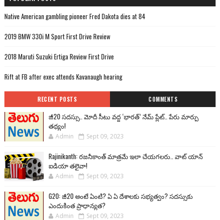
Native American gambling pioneer Fred Dakota dies at 84
2019 BMW 330i M Sport First Drive Review
2018 Maruti Suzuki Ertiga Review First Drive
Rift at FB after exec attends Kavanaugh hearing
RECENT POSTS
COMMENTS
జీ20 సదస్సు.. మోదీ సీటు వద్ద ‘భారత్’ నేమ్ ప్లేట్‌.. పేరు మార్పు
తథ్యం!
Admin
Sept 09, 2023
Rajinikanth: రజనీకాంత్ మాత్రమే ఇలా చేయగలరు.. వాట్ యాన్
ఐడియా తలైవా!
Admin
Sept 09, 2023
G20: జీ20 అంటే ఏంటి? ఏ ఏ దేశాలకు సభ్యత్వం? సదస్సుకు
ఎందుకింత ప్రాధాన్యత?
Admin
Sept 09, 2023