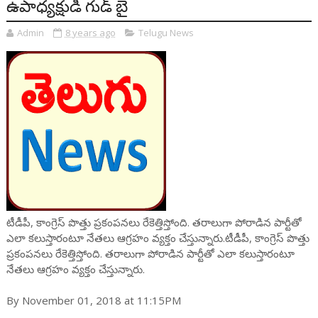
ఉపాధ్యక్షుడి గుడ్ బై
Admin
8 years ago
Telugu News
టీడీపీ, కాంగ్రెస్ పొత్తు ప్రకంపనలు రేకెత్తిస్తోంది. తరాలుగా పోరాడిన పార్టీతో
ఎలా కలుస్తారంటూ నేతలు ఆగ్రహం వ్యక్తం చేస్తున్నారు.టీడీపీ, కాంగ్రెస్ పొత్తు
ప్రకంపనలు రేకెత్తిస్తోంది. తరాలుగా పోరాడిన పార్టీతో ఎలా కలుస్తారంటూ
నేతలు ఆగ్రహం వ్యక్తం చేస్తున్నారు.
By November 01, 2018 at 11:15PM