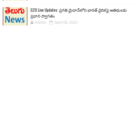
G20 Live Updates: ప్రగతి మైదాన్‌లోని భారత్ వైదికపై అతిథులకు
ప్రధాని స్వాగతం
Admin
Sept 09, 2023