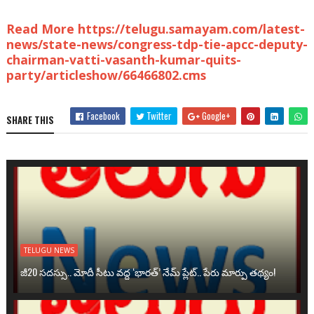
Read More https://telugu.samayam.com/latest-
news/state-news/congress-tdp-tie-apcc-deputy-
chairman-vatti-vasanth-kumar-quits-
party/articleshow/66466802.cms
Facebook
Twitter
Google+
SHARE THIS
TELUGU NEWS
జీ20 సదస్సు.. మోదీ సీటు వద్ద ‘భారత్’ నేమ్ ప్లేట్‌.. పేరు మార్పు తథ్యం!