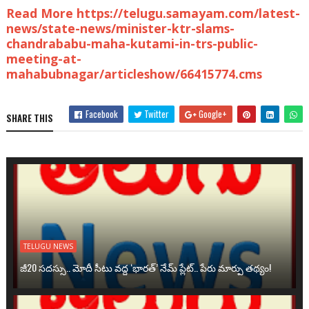
Read More https://telugu.samayam.com/latest-
news/state-news/minister-ktr-slams-
chandrababu-maha-kutami-in-trs-public-
meeting-at-
mahabubnagar/articleshow/66415774.cms
Facebook
Twitter
Google+
SHARE THIS
TELUGU NEWS
జీ20 సదస్సు.. మోదీ సీటు వద్ద ‘భారత్’ నేమ్ ప్లేట్‌.. పేరు మార్పు తథ్యం!