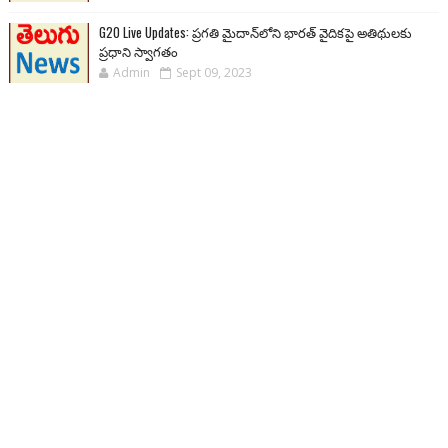
G20 Live Updates: ప్రగతి మైదాన్‌లోని భారత్ వైదికపై అతిథులకు
ప్రధాని స్వాగతం
Admin
Sept 09, 2023