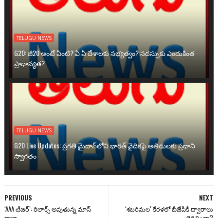
TELUGU NEWS
G20: జీ20 అంటే ఏంటి? ఏ ఏ దేశాలకు సభ్యత్వం? సదస్సుకు ఎందుకింత
ప్రాధాన్యత?
TELUGU NEWS
G20 Live Updates: ప్రగతి మైదాన్‌లోని భారత్ వైదికపై అతిథులకు ప్రధాని
స్వాగతం
PREVIOUS
NEXT
‘AAA టీజర్’: రిలాక్స్ అవుతున్న మాస్
‘శబరిమల’ కేరళలో బీజేపీకి ద్వారాలు
రాజా
తెరిచిందా?