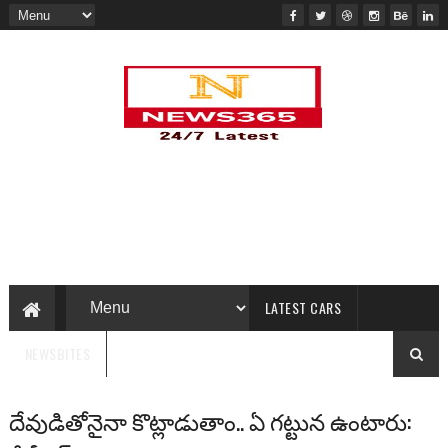
LATEST CARS
NEWSBITES
దేవుడితోనైనా కొట్లాడుతాం.. ఏ గట్టున ఉంటారు: