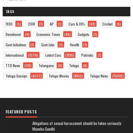
TAGS
1930
(5)
2018
(1)
AP
(1)
Cars & UV's
(49)
Cricket
(6)
Devotional
(4)
Economic Times
(46)
Gadgets
(1)
Govt Initiatives
(1)
Govt Jobs
(3)
Health
(1)
International
(10716)
Latest Cars
(1896)
Patriotic
(1)
TTD News
(138)
Telangana
(8)
Telugu
(6)
Telugu Gossips
(4237)
Telugu Movies
(8655)
Telugu News
(15006)
FEATURED POSTS
Allegations of sexual harassment should be taken seriously:
Maneka Gandhi