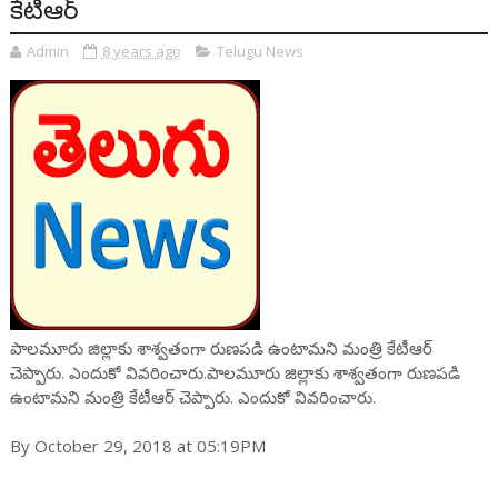
కేటీఆర్
Admin
8 years ago
Telugu News
పాలమూరు జిల్లాకు శాశ్వతంగా రుణపడి ఉంటామని మంత్రి కేటీఆర్
చెప్పారు. ఎందుకో వివరించారు.పాలమూరు జిల్లాకు శాశ్వతంగా రుణపడి
ఉంటామని మంత్రి కేటీఆర్ చెప్పారు. ఎందుకో వివరించారు.
By October 29, 2018 at 05:19PM