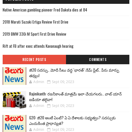
Native American gambling pioneer Fred Dakota dies at 84
2018 Maruti Suzuki Ertiga Review First Drive
2019 BMW 330i M Sport First Drive Review
Rift at FB after exec attends Kavanaugh hearing
RECENT POSTS
COMMENTS
జీ20 సదస్సు.. మోదీ సీటు వద్ద ‘భారత్’ నేమ్ ప్లేట్‌.. పేరు మార్పు
తథ్యం!
Admin
Sept 09, 2023
Rajinikanth: రజనీకాంత్ మాత్రమే ఇలా చేయగలరు.. వాట్ యాన్
ఐడియా తలైవా!
Admin
Sept 09, 2023
G20: జీ20 అంటే ఏంటి? ఏ ఏ దేశాలకు సభ్యత్వం? సదస్సుకు
ఎందుకింత ప్రాధాన్యత?
Admin
Sept 09, 2023