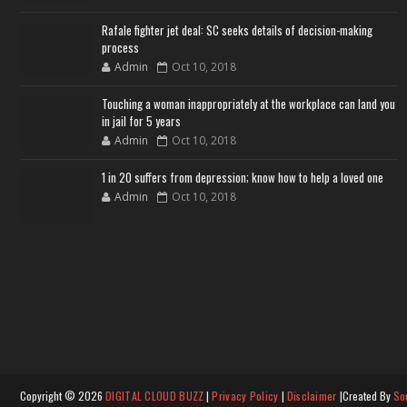
Rafale fighter jet deal: SC seeks details of decision-making
process
Admin
Oct 10, 2018
Touching a woman inappropriately at the workplace can land you
in jail for 5 years
Admin
Oct 10, 2018
1 in 20 suffers from depression; know how to help a loved one
Admin
Oct 10, 2018
Copyright ©
2026
DIGITAL CLOUD BUZZ
|
Privacy Policy
|
Disclaimer
|Created By
So