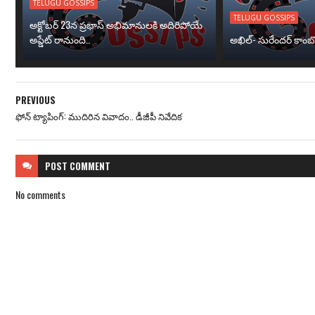
TELUGU GOSSIPS
TELUGU GOSSIPS
అక్టోబర్ 23న ప్రభాస్ అభిమానులకి అదిరిపోయే
అప్డేట్ రానుంది..
అఖిల్- సురేందర్ కాంబోల
PREVIOUS
ఫోన్ ట్యాపింగ్: ముదిరిన వివాదం.. డీజీపీ నివేదిక
POST
COMMENT
No comments