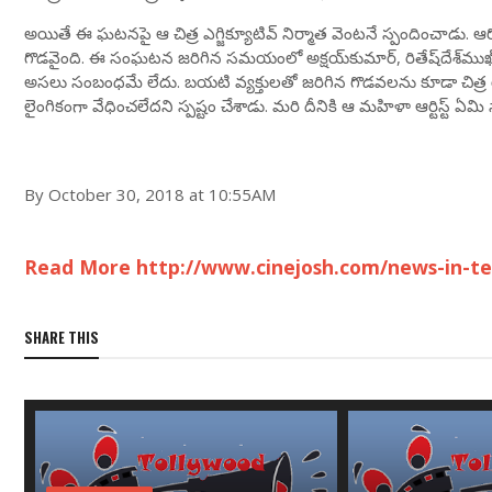
అయితే ఈ ఘటనపై ఆ చిత్ర ఎగ్జిక్యూటివ్‌ నిర్మాత వెంటనే స్పందించాడు. ఆరోపణలు
గొడవైంది. ఈ సంఘటన జరిగిన సమయంలో అక్షయ్‌కుమార్‌, రితేష్‌దేశ్‌ముఖ్‌లు 
అసలు సంబంధమే లేదు. బయటి వ్యక్తులతో జరిగిన గొడవలను కూడా చిత్ర యూ
లైంగికంగా వేధించలేదని స్పష్టం చేశాడు. మరి దీనికి ఆ మహిళా ఆర్టిస్ట్‌ ఏమ
By October 30, 2018 at 10:55AM
Read More http://www.cinejosh.com/news-in-tel
SHARE THIS