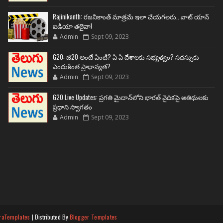
Rajinikanth: రజనీకాంత్ మాత్రమే ఇలా చేయగలరు.. వాట్ యాన్
ఐడియా తలైవా!
Admin
Sept 09, 2023
G20: జీ20 అంటే ఏంటి? ఏ ఏ దేశాలకు సభ్యత్వం? సదస్సుకు
ఎందుకింత ప్రాధాన్యత?
Admin
Sept 09, 2023
G20 Live Updates: ప్రగతి మైదాన్‌లోని భారత్ వైదికపై అతిథులకు
ప్రధాని స్వాగతం
Admin
Sept 09, 2023
raTemplates
| Distributed By
Blogger Templates