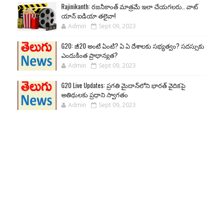
Rajinikanth: రజనీకాంత్ మాత్రమే ఇలా చేయగలరు.. వాట్
యాన్ ఐడియా తలైవా!
Admin
Sept 09, 2023
G20: జీ20 అంటే ఏంటి? ఏ ఏ దేశాలకు సభ్యత్వం? సదస్సుకు
ఎందుకింత ప్రాధాన్యత?
Admin
Sept 09, 2023
G20 Live Updates: ప్రగతి మైదాన్‌లోని భారత్ వైదికపై
అతిథులకు ప్రధాని స్వాగతం
Admin
Sept 09, 2023