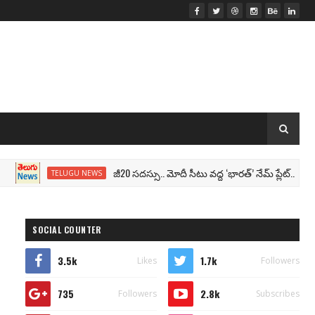
జీ20 సదస్సు.. మోదీ సీటు వద్ద ‘భారత్’ నేమ్ ప్లేట్‌.. పేరు మార్ప
TELUGU NEWS
SOCIAL COUNTER
3.5k
1.7k
Likes
Followers
735
2.8k
Followers
Subscribes