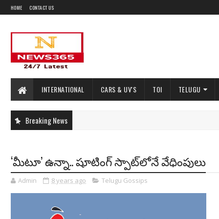
HOME
CONTACT US
INTERNATIONAL
CARS & UV'S
TOI
TELUGU
Breaking News
‘మీటూ’ ఉన్నా.. షూటింగ్ స్పాట్‌లోనే వేధింపులు
Admin
8 years ago
Telugu Gossips