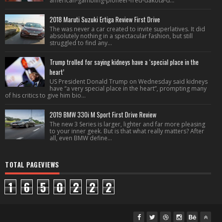
american-gambling-pioneer-fred-dakota-d...
2018 Maruti Suzuki Ertiga Review First Drive
The was never a car created to invite superlatives. It did
absolutely nothing in a spectacular fashion, but still
struggled to find any...
Trump trolled for saying kidneys have a ‘special place in the
heart’
US President Donald Trump on Wednesday said kidneys
have “a very special place in the heart”, prompting many
of his critics to give him bio...
2019 BMW 330i M Sport First Drive Review
The new 3 Series is larger, lighter and far more pleasing
to your inner geek. But is that what really matters? After
all, even BMW define...
TOTAL PAGEVIEWS
1
6
5
0
2
2
2