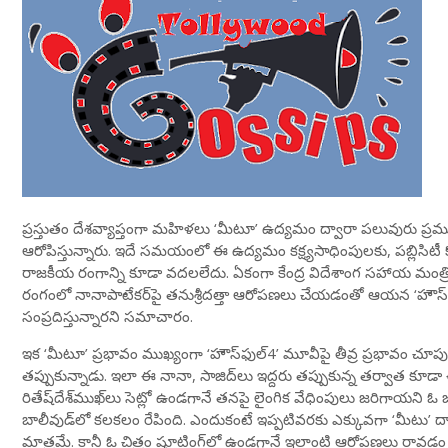
ప్రస్తుతం దేశవ్యాప్తంగా మహిళలు ‘మీటూ’ ఉద్యమం ద్వారా పలువురు ప్రము
ఆరోపిస్తున్నారు. ఇదే సమయంలో ఈ ఉద్యమం కక్ష్యసాధింపులకు, పబ్లిసిట
రాజకీయ రంగాన్ని కూడా వదలలేదు. ఏకంగా కేంద్ర విదేశాంగ సహాయ మంత్రి 
రంగంలో నానాపాటేకర్‌పై తనుశ్రీదత్తా ఆరోపణలు చేయడంతో ఆయన ‘హౌస్‌ఫుల్
సంప్రదిస్తున్నారని సమాచారం.
ఇక ‘మీటూ’ ప్రభావం ముఖ్యంగా ‘హౌస్‌ఫుల్‌4’ మూవీపై తీవ్ర ప్రభావం చూప
తప్పుకున్నాడు. ఇలా ఈ నానా, సాజిద్‌లు ఇద్దరు తప్పుకున్న తర్వాత కూడా 
రితేష్‌దేశ్‌ముఖ్‌లు సెట్లో ఉండగానే తనపై లైంగిక వేధింపులు జరిగాయని ఓ జ
బాలీవుడ్‌లో కలకలం రేపింది. ఎందుకంటే ఇప్పటివరకు ఎక్కువగా ‘మీటు’ 
మాత్రమే. కానీ ఓ చిత్రం షూటింగ్‌లో ఉండగానే ఇలాంటి ఆరోపణలు రావ