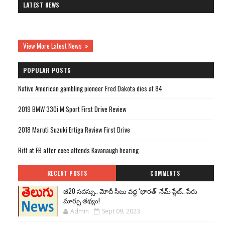
LATEST NEWS
View More Latest News
POPULAR POSTS
Native American gambling pioneer Fred Dakota dies at 84
2019 BMW 330i M Sport First Drive Review
2018 Maruti Suzuki Ertiga Review First Drive
Rift at FB after exec attends Kavanaugh hearing
RECENT POSTS
COMMENTS
జీ20 సదస్సు.. మోదీ సీటు వద్ద ‘భారత్’ నేమ్ ప్లేట్‌.. పేరు
మార్పు తథ్యం!
Admin
Sept 09, 2023