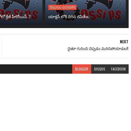
TELUGU GOSSIPS
ో క్రేజీ హీరోయిన్..?
యాక్షన్ లోకి దిగిన రవితేజ..
NEXT
చైతూ గురించి చెప్పడం మరిచిపోయాడట!!
BLOGGER
DISQUS
FACEBOOK