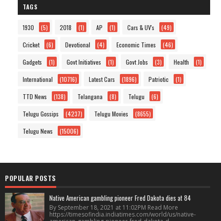
TAGS
1930
(5)
2018
(1)
AP
(1)
Cars & UV's
(49)
Cricket
(6)
Devotional
(4)
Economic Times
(46)
Gadgets
(1)
Govt Initiatives
(1)
Govt Jobs
(3)
Health
(1)
International
(10716)
Latest Cars
(1896)
Patriotic
(1)
TTD News
(138)
Telangana
(8)
Telugu
(6)
Telugu Gossips
(4237)
Telugu Movies
(8655)
Telugu News
(15006)
POPULAR POSTS
Native American gambling pioneer Fred Dakota dies at 84
By September 18, 2021 at 11:02PM Read More
https://timesofindia.indiatimes.com/world/us/native-