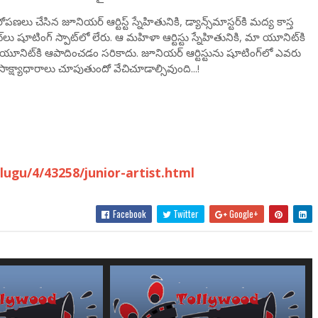
 చేసిన జూనియర్‌ ఆర్టిస్ట్‌ స్నేహితునికి, డ్యాన్స్‌మాస్టర్‌కి మద్య కాస్త
షూటింగ్‌ స్పాట్‌లో లేరు. ఆ మహిళా ఆర్టిస్టు స్నేహితునికి, మా యూనిట్‌కి
నిట్‌కి ఆపాదించడం సరికాదు. జూనియర్‌ ఆర్టిస్టును షూటింగ్‌లో ఎవరు
ి సాక్ష్యాధారాలు చూపుతుందో వేచిచూడాల్సివుంది...!
ugu/4/43258/junior-artist.html
Facebook
Twitter
Google+