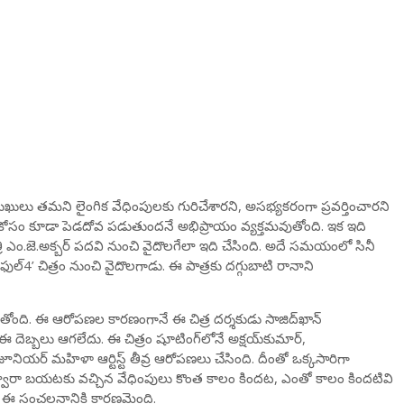
ఖులు తమని లైంగిక వేధింపులకు గురిచేశారని, అసభ్యకరంగా ప్రవర్తించారని
ీ కోసం కూడా పెడదోవ పడుతుందనే అభిప్రాయం వ్యక్తమవుతోంది. ఇక ఇది
ఎం.జె.అక్బర్‌ పదవి నుంచి వైదొలగేలా ఇది చేసింది. అదే సమయంలో సినీ
‌4’ చిత్రం నుంచి వైదొలగాడు. ఈ పాత్రకు దగ్గుబాటి రానాని
ుతోంది. ఈ ఆరోపణల కారణంగానే ఈ చిత్ర దర్శకుడు సాజిద్‌ఖాన్‌
ఈ దెబ్బలు ఆగలేదు. ఈ చిత్రం షూటింగ్‌లోనే అక్షయ్‌కుమార్‌,
ూనియర్‌ మహిళా ఆర్టిస్ట్‌ తీవ్ర ఆరోపణలు చేసింది. దీంతో ఒక్కసారిగా
ద్వారా బయటకు వచ్చిన వేధింపులు కొంత కాలం కిందట, ఎంతో కాలం కిందటివి
డం ఈ సంచలనానికి కారణమైంది.