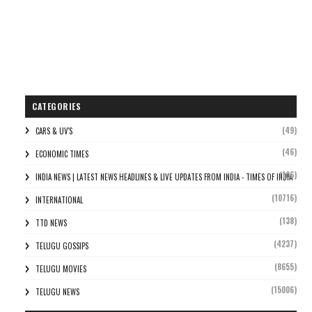
CATEGORIES
(49)
CARS & UV'S
(46)
ECONOMIC TIMES
(106)
INDIA NEWS | LATEST NEWS HEADLINES & LIVE UPDATES FROM INDIA - TIMES OF INDIA
(10716)
INTERNATIONAL
(138)
TTD NEWS
(4237)
TELUGU GOSSIPS
(8655)
TELUGU MOVIES
(15006)
TELUGU NEWS