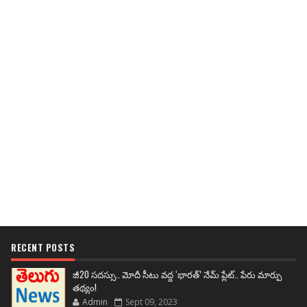
RECENT POSTS
జీ20 సదస్సు.. మోదీ సీటు వద్ద ‘భారత్’ నేమ్ ప్లేట్‌.. పేరు మార్పు
తథ్యం!
Admin
Sept 09, 2023