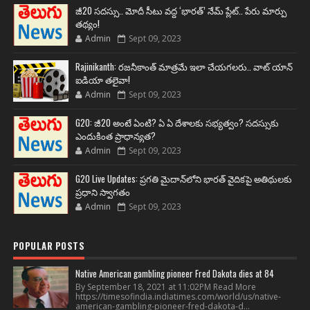
జీ20 సదస్సు.. మోదీ సీటు వద్ద ‘భారత్’ నేమ్ ప్లేట్‌.. పేరు మార్పు
తథ్యం!
Admin
Sept 09, 2023
Rajinikanth: రజనీకాంత్ మాత్రమే ఇలా చేయగలరు.. వాట్ యాన్
ఐడియా తలైవా!
Admin
Sept 09, 2023
G20: జీ20 అంటే ఏంటి? ఏ ఏ దేశాలకు సభ్యత్వం? సదస్సుకు
ఎందుకింత ప్రాధాన్యత?
Admin
Sept 09, 2023
G20 Live Updates: ప్రగతి మైదాన్‌లోని భారత్ వైదికపై అతిథులకు
ప్రధాని స్వాగతం
Admin
Sept 09, 2023
POPULAR POSTS
Native American gambling pioneer Fred Dakota dies at 84
By September 18, 2021 at 11:02PM Read More
https://timesofindia.indiatimes.com/world/us/native-
american-gambling-pioneer-fred-dakota-d...