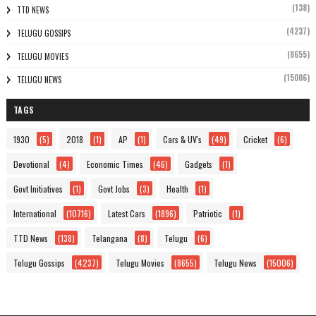
(138)
TTD NEWS
(4237)
TELUGU GOSSIPS
(8655)
TELUGU MOVIES
(15006)
TELUGU NEWS
TAGS
1930
(5)
2018
(1)
AP
(1)
Cars & UV's
(49)
Cricket
(6)
Devotional
(4)
Economic Times
(46)
Gadgets
(1)
Govt Initiatives
(1)
Govt Jobs
(3)
Health
(1)
International
(10716)
Latest Cars
(1896)
Patriotic
(1)
TTD News
(138)
Telangana
(8)
Telugu
(6)
Telugu Gossips
(4237)
Telugu Movies
(8655)
Telugu News
(15006)