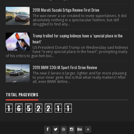
2018 Maruti Suzuki Ertiga Review First Drive
The was never a car created to invite superlatives. It did
absolutely nothing in a spectacular fashion, but still
struggled to find any...
Trump trolled for saying kidneys have a ‘special place in the
heart’
US President Donald Trump on Wednesday said kidneys
have “a very special place in the heart”, prompting many
of his critics to give him bio...
2019 BMW 330i M Sport First Drive Review
The new 3 Series is larger, lighter and far more pleasing
to your inner geek. But is that what really matters? After
all, even BMW define...
TOTAL PAGEVIEWS
1
6
5
2
2
1
1