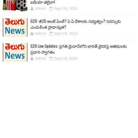
ఐడియా తలైవా!
Admin
Sept 09, 2023
G20: జీ20 అంటే ఏంటి? ఏ ఏ దేశాలకు సభ్యత్వం? సదస్సుకు
ఎందుకింత ప్రాధాన్యత?
Admin
Sept 09, 2023
G20 Live Updates: ప్రగతి మైదాన్‌లోని భారత్ వైదికపై అతిథులకు
ప్రధాని స్వాగతం
Admin
Sept 09, 2023