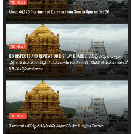
TTD NEWS
About 44,129 Pilgrims had Darshan from 3am to 6pm on Oct 26
TTD NEWS
JEO INSPECTS AND REVIEWS ON DISPLAY BOARDS_ డిస్‌ప్లే బోర్డుల ద్వారా
భక్తులకు ఉప‌యోగ‌క‌ర‌మైన సమాచారం అందించాలి : టిటిడి తిరుమల జెఈవో
శ్రీ కె.ఎస్.శ్రీనివాసరాజు
TTD NEWS
శ్రీ బాలాజి అరోగ్య వ‌ర‌ప్ర‌సాదిని ప‌థ‌కానికి రూ.11 ల‌క్ష‌లు విరాళం