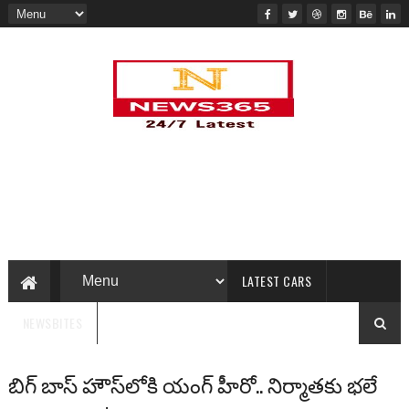
LATEST CARS
NEWSBITES
బిగ్ బాస్ హౌస్‌లోకి యంగ్ హీరో.. నిర్మాతకు భలే