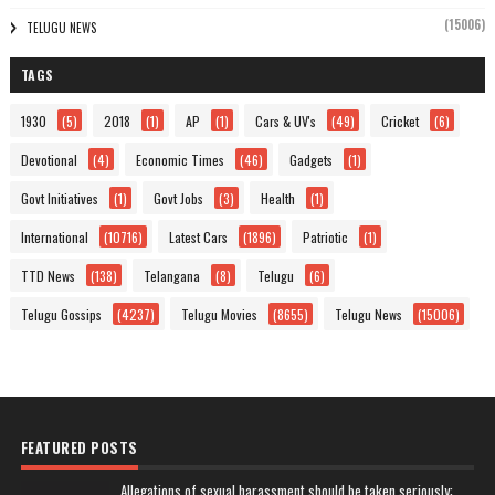
(15006)
TELUGU NEWS
TAGS
1930
(5)
2018
(1)
AP
(1)
Cars & UV's
(49)
Cricket
(6)
Devotional
(4)
Economic Times
(46)
Gadgets
(1)
Govt Initiatives
(1)
Govt Jobs
(3)
Health
(1)
International
(10716)
Latest Cars
(1896)
Patriotic
(1)
TTD News
(138)
Telangana
(8)
Telugu
(6)
Telugu Gossips
(4237)
Telugu Movies
(8655)
Telugu News
(15006)
FEATURED POSTS
Allegations of sexual harassment should be taken seriously: