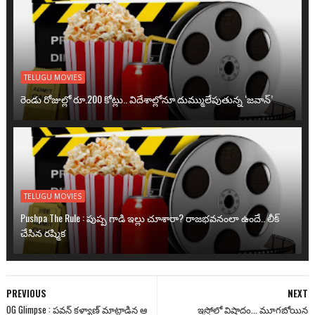
TELUGU MOVIES
రెండు రోజుల్లో రూ.200 కోట్లు.. విదేశాల్లోనూ దుమ్ములేపుతున్న ‘జవాన్’
TELUGU MOVIES
Pushpa The Rule : పుష్ప గాడి ఇల్లు చూశారా? రాజభవనంలా ఉందే.. లీక్
చేసిన రష్మిక
PREVIOUS
NEXT
OG Glimpse : పవన్ కళ్యాణ్ మాట్లాడిన ఆ
ఇస్రోలో విషాదం... మూగబోయిన