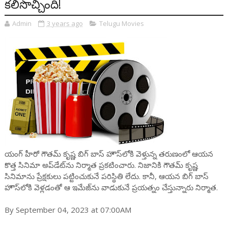
కలిసొచ్చింది!
Admin
3 years ago
Telugu Movies
యంగ్ హీరో గౌతమ్ కృష్ణ బిగ్ బాస్ హౌస్‌లోకి వెళ్తున్న తరుణంలో ఆయన
కొత్త సినిమా అప్‌డేట్‌ను నిర్మాత ప్రకటించారు. నిజానికి గౌతమ్ కృష్ణ
సినిమాను ప్రేక్షకులు పట్టించుకునే పరిస్థితి లేదు. కానీ, ఆయన బిగ్ బాస్
హౌస్‌లోకి వెళ్లడంతో ఆ ఇమేజ్‌ను వాడుకునే ప్రయత్నం చేస్తున్నారు నిర్మాత.
By September 04, 2023 at 07:00AM