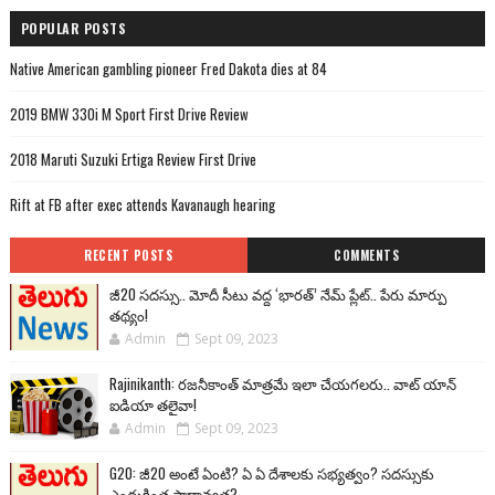
POPULAR POSTS
Native American gambling pioneer Fred Dakota dies at 84
2019 BMW 330i M Sport First Drive Review
2018 Maruti Suzuki Ertiga Review First Drive
Rift at FB after exec attends Kavanaugh hearing
RECENT POSTS
COMMENTS
జీ20 సదస్సు.. మోదీ సీటు వద్ద ‘భారత్’ నేమ్ ప్లేట్‌.. పేరు మార్పు
తథ్యం!
Admin
Sept 09, 2023
Rajinikanth: రజనీకాంత్ మాత్రమే ఇలా చేయగలరు.. వాట్ యాన్
ఐడియా తలైవా!
Admin
Sept 09, 2023
G20: జీ20 అంటే ఏంటి? ఏ ఏ దేశాలకు సభ్యత్వం? సదస్సుకు
ఎందుకింత ప్రాధాన్యత?