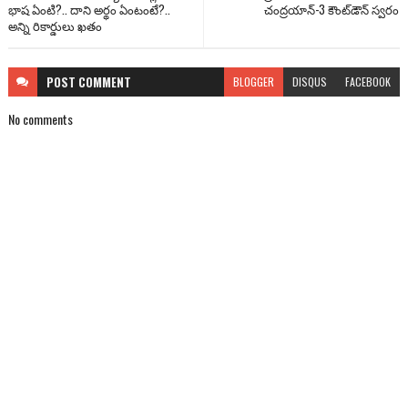
భాష ఏంటి?.. దాని అర్థం ఏంటంటే?..
చంద్రయాన్-3 కౌంట్‌డౌన్ స్వరం
అన్ని రికార్డులు ఖతం
POST
COMMENT
BLOGGER
DISQUS
FACEBOOK
No comments