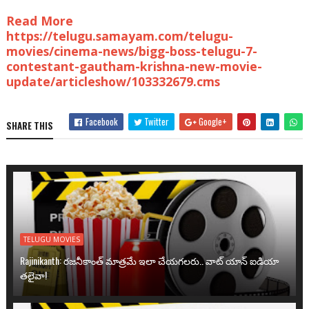
Read More
https://telugu.samayam.com/telugu-
movies/cinema-news/bigg-boss-telugu-7-
contestant-gautham-krishna-new-movie-
update/articleshow/103332679.cms
Facebook
Twitter
Google+
SHARE THIS
TELUGU MOVIES
Rajinikanth: రజనీకాంత్ మాత్రమే ఇలా చేయగలరు.. వాట్ యాన్ ఐడియా
తలైవా!