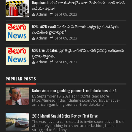
Rajinikanth: రజనీకాంత్ మాత్రమే ఇలా చేయగలరు.. వాట్ యాన్
ఐడియా తలైవా!
Admin
Sept 09, 2023
G20: జీ20 అంటే ఏంటి? ఏ ఏ దేశాలకు సభ్యత్వం? సదస్సుకు
ఎందుకింత ప్రాధాన్యత?
Admin
Sept 09, 2023
G20 Live Updates: ప్రగతి మైదాన్‌లోని భారత్ వైదికపై అతిథులకు
ప్రధాని స్వాగతం
Admin
Sept 09, 2023
POPULAR POSTS
Native American gambling pioneer Fred Dakota dies at 84
By September 18, 2021 at 11:02PM Read More
https://timesofindia.indiatimes.com/world/us/native-
american-gambling-pioneer-fred-dakota-d...
2018 Maruti Suzuki Ertiga Review First Drive
The was never a car created to invite superlatives. It did
absolutely nothing in a spectacular fashion, but still
struggled to find any...