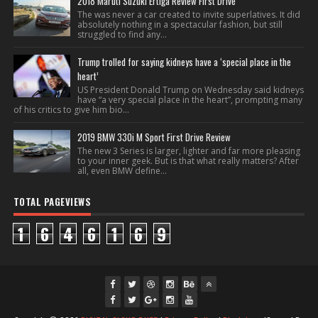
2018 Maruti Suzuki Ertiga Review First Drive
The was never a car created to invite superlatives. It did
absolutely nothing in a spectacular fashion, but still
struggled to find any...
Trump trolled for saying kidneys have a ‘special place in the
heart’
US President Donald Trump on Wednesday said kidneys
have “a very special place in the heart”, prompting many
of his critics to give him bio...
2019 BMW 330i M Sport First Drive Review
The new 3 Series is larger, lighter and far more pleasing
to your inner geek. But is that what really matters? After
all, even BMW define...
TOTAL PAGEVIEWS
1
6
4
6
1
6
9
fac
twi
gpl
ins
you