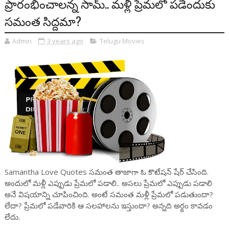
ప్రారంభించాలన్న సామ్.. మళ్లీ ప్రేమలో పడేందుకు
సమంత సిద్దమా?
Admin
3 years ago
Telugu Movies
Samantha Love Quotes సమంత తాజాగా ఓ కొటేషన్ షేర్ చేసింది.
అందులో మళ్లీ ఎప్పుడు ప్రేమలో పడాలి.. అసలు ప్రేమలో ఎప్పుడు పడాలి
అనే విషయాన్ని చూపించింది. అంటే సమంత మళ్లీ ప్రేమలో పడుతుందా?
లేదా? ప్రేమలో పడేవారికి ఆ సలహాలను ఇస్తుందా? అన్నది అర్థం కావడం
లేదు.