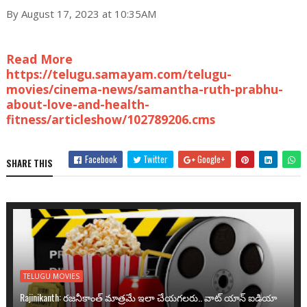
By August 17, 2023 at 10:35AM
Read More
https://telugu.samayam.com/telugu-
movies/cinema-news/samantha-ruth-prabhu-
about-love-and-health-
fitness/articleshow/102789206.cms
Facebook
Twitter
Google+
SHARE THIS
TELUGU MOVIES
Rajinikanth: రజనీకాంత్ మాత్రమే ఇలా చేయగలరు.. వాట్ యాన్ ఐడియా