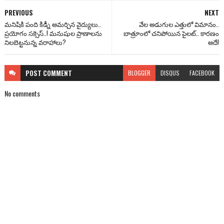
PREVIOUS
NEXT
మనిషికి పంది కిడ్నీ అమర్చిన వైద్యులు..
వేల అడుగుల ఎత్తులో విమానం..
ప్రయోగం సక్సెస్..! మనుషుల ప్రాణాలను
బాత్రూంలో చనిపోయిన పైలట్.. కారణం
నిలబెట్టనున్న వరాహాలు?
అదే!
POST
COMMENT
BLOGGER
DISQUS
FACEBOOK
No comments