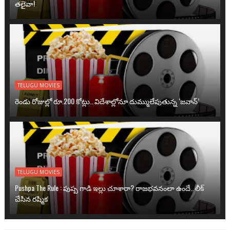
తలైవా!
TELUGU MOVIES
రెండు రోజుల్లో రూ.200 కోట్లు.. విదేశాల్లోనూ దుమ్ములేపుతున్న ‘జవాన్’
TELUGU MOVIES
Pushpa The Rule : పుష్ప గాడి ఇల్లు చూశారా? రాజభవనంలా ఉందే.. లీక్
చేసిన రష్మిక