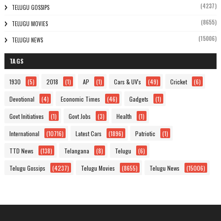
(4237)
TELUGU GOSSIPS
(8655)
TELUGU MOVIES
(15006)
TELUGU NEWS
TAGS
1930
(5)
2018
(1)
AP
(1)
Cars & UV's
(49)
Cricket
(6)
Devotional
(4)
Economic Times
(46)
Gadgets
(1)
Govt Initiatives
(1)
Govt Jobs
(3)
Health
(1)
International
(10716)
Latest Cars
(1896)
Patriotic
(1)
TTD News
(138)
Telangana
(8)
Telugu
(6)
Telugu Gossips
(4237)
Telugu Movies
(8655)
Telugu News
(15006)