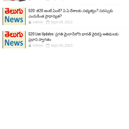
G20: జీ20 అంటే ఏంటి? ఏ ఏ దేశాలకు సభ్యత్వం? సదస్సుకు
ఎందుకింత ప్రాధాన్యత?
Admin
Sept 09, 2023
G20 Live Updates: ప్రగతి మైదాన్‌లోని భారత్ వైదికపై అతిథులకు
ప్రధాని స్వాగతం
Admin
Sept 09, 2023