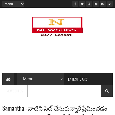
LATEST CARS
NEWSBITES
Samantha : వాటిని సెట్ చేసుకున్నాకే ప్రేమించడం