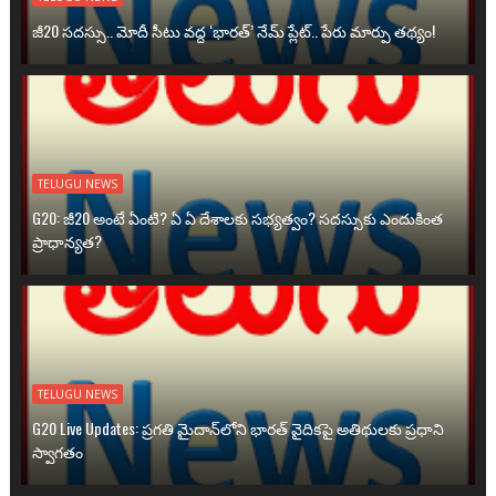
జీ20 సదస్సు.. మోదీ సీటు వద్ద ‘భారత్’ నేమ్ ప్లేట్‌.. పేరు మార్పు తథ్యం!
TELUGU NEWS
G20: జీ20 అంటే ఏంటి? ఏ ఏ దేశాలకు సభ్యత్వం? సదస్సుకు ఎందుకింత
ప్రాధాన్యత?
TELUGU NEWS
G20 Live Updates: ప్రగతి మైదాన్‌లోని భారత్ వైదికపై అతిథులకు ప్రధాని
స్వాగతం