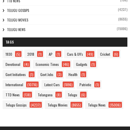
(138)
TTD NEWS
(4237)
TELUGU GOSSIPS
(8655)
TELUGU MOVIES
(15006)
TELUGU NEWS
TAGS
1930
(5)
2018
(1)
AP
(1)
Cars & UV's
(49)
Cricket
(6)
Devotional
(4)
Economic Times
(46)
Gadgets
(1)
Govt Initiatives
(1)
Govt Jobs
(3)
Health
(1)
International
(10716)
Latest Cars
(1896)
Patriotic
(1)
TTD News
(138)
Telangana
(8)
Telugu
(6)
Telugu Gossips
(4237)
Telugu Movies
(8655)
Telugu News
(15006)