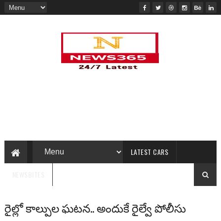
LATEST CARS
NEWSBITES
రైల్లో కాల్పుల ఘటన.. అందుకే రైల్వే పోలీసు