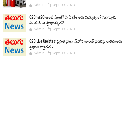
Admin
Sept 09, 2023
G20: జీ20 అంటే ఏంటి? ఏ ఏ దేశాలకు సభ్యత్వం? సదస్సుకు
ఎందుకింత ప్రాధాన్యత?
Admin
Sept 09, 2023
G20 Live Updates: ప్రగతి మైదాన్‌లోని భారత్ వైదికపై అతిథులకు
ప్రధాని స్వాగతం
Admin
Sept 09, 2023