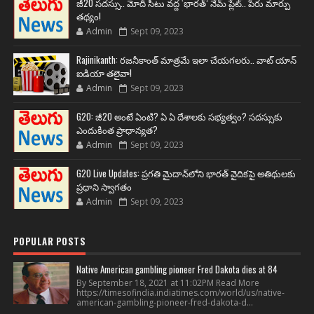
జీ20 సదస్సు.. మోదీ సీటు వద్ద ‘భారత్’ నేమ్ ప్లేట్‌.. పేరు మార్పు
తథ్యం!
Admin
Sept 09, 2023
Rajinikanth: రజనీకాంత్ మాత్రమే ఇలా చేయగలరు.. వాట్ యాన్
ఐడియా తలైవా!
Admin
Sept 09, 2023
G20: జీ20 అంటే ఏంటి? ఏ ఏ దేశాలకు సభ్యత్వం? సదస్సుకు
ఎందుకింత ప్రాధాన్యత?
Admin
Sept 09, 2023
G20 Live Updates: ప్రగతి మైదాన్‌లోని భారత్ వైదికపై అతిథులకు
ప్రధాని స్వాగతం
Admin
Sept 09, 2023
POPULAR POSTS
Native American gambling pioneer Fred Dakota dies at 84
By September 18, 2021 at 11:02PM Read More
https://timesofindia.indiatimes.com/world/us/native-
american-gambling-pioneer-fred-dakota-d...