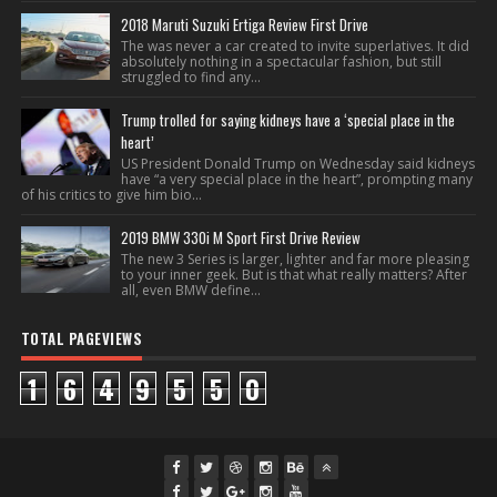
2018 Maruti Suzuki Ertiga Review First Drive
The was never a car created to invite superlatives. It did
absolutely nothing in a spectacular fashion, but still
struggled to find any...
Trump trolled for saying kidneys have a ‘special place in the
heart’
US President Donald Trump on Wednesday said kidneys
have “a very special place in the heart”, prompting many
of his critics to give him bio...
2019 BMW 330i M Sport First Drive Review
The new 3 Series is larger, lighter and far more pleasing
to your inner geek. But is that what really matters? After
all, even BMW define...
TOTAL PAGEVIEWS
1
6
4
9
5
5
0