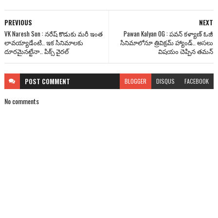
PREVIOUS
NEXT
VK Naresh Son : నరేష్ కొడుకు మరీ ఇంత
Pawan Kalyan OG : పవన్ కళ్యాణ్ ఓజీ
లావయ్యాడేంటి.. ఇక సినిమాలకు
సినిమాలోనూ త్రివిక్రమ్ హ్యాండ్.. అసలు
దూరమైనట్టేనా.. పిక్స్ వైరల్
విషయం చెప్పిన తమన్
POST
COMMENT
BLOGGER
DISQUS
FACEBOOK
No comments