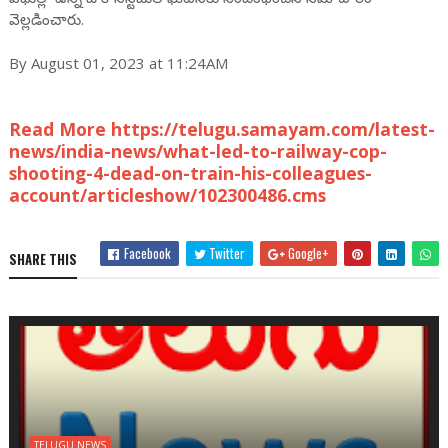
వెల్లడించారు.
By August 01, 2023 at 11:24AM
Read More https://telugu.samayam.com/latest-
news/india-news/what-led-to-railway-cop-
shooting-4-dead-on-train-his-colleagues-
account/articleshow/102300486.cms
Facebook
Twitter
Google+
SHARE THIS
TELUGU NEWS