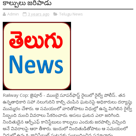
కాల్పులు జరిపాడు
Admin
3 years ago
Telugu News
Railway Cop: జైపూర్ - ముంబై సూపర్‌ఫాస్ట్ రైలులో రైల్వే పోలీస్.. తన
ఉన్నతాధికారి సహా నలుగురిని కాల్చి చంపిన ఘటనపై అధికారులు దర్యాప్తు
ముమ్మరం చేశారు. ఆ సమయంలో వారితోపాటు విధుల్లో ఉన్న మిగిలిన రైల్వే
సిబ్బంది నుంచి వివరాలు సేకరించారు. అసలు ఘటన ఎలా జరిగింది.
నిందితుడైన ఆర్పీఎఫ్ కానిస్టేబులు కాల్పులు ఎందుకు జరపాల్సి వచ్చింది
అనే వివరాలపై ఆరా తీశారు. ఇందులో నిందితుడితోపాటు ఆ సమయంలో
విధుల్లో ఉన్న ఓ కానిస్టేబుల్ ఘటనకు సంబంధించిన సమాచారం