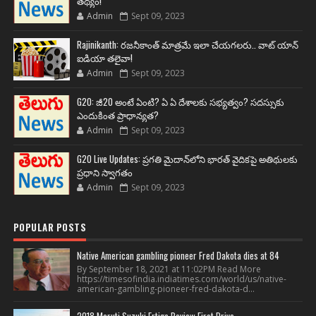
తథ్యం!
Admin
Sept 09, 2023
Rajinikanth: రజనీకాంత్ మాత్రమే ఇలా చేయగలరు.. వాట్ యాన్
ఐడియా తలైవా!
Admin
Sept 09, 2023
G20: జీ20 అంటే ఏంటి? ఏ ఏ దేశాలకు సభ్యత్వం? సదస్సుకు
ఎందుకింత ప్రాధాన్యత?
Admin
Sept 09, 2023
G20 Live Updates: ప్రగతి మైదాన్‌లోని భారత్ వైదికపై అతిథులకు
ప్రధాని స్వాగతం
Admin
Sept 09, 2023
POPULAR POSTS
Native American gambling pioneer Fred Dakota dies at 84
By September 18, 2021 at 11:02PM Read More
https://timesofindia.indiatimes.com/world/us/native-
american-gambling-pioneer-fred-dakota-d...