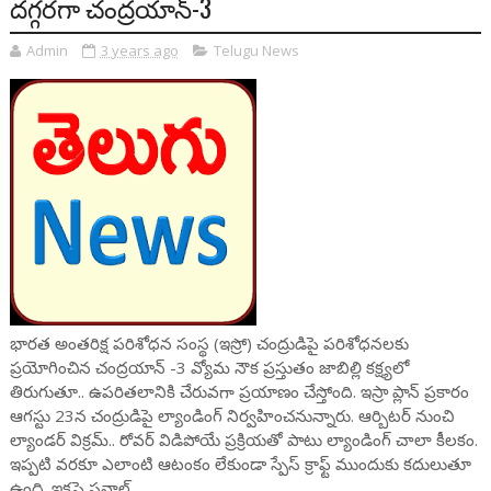
దగ్గరగా చంద్రయాన్-3
Admin
3 years ago
Telugu News
భారత అంతరిక్ష పరిశోధన సంస్థ (ఇస్రో) చంద్రుడిపై పరిశోధనలకు
ప్రయోగించిన చంద్రయాన్ -3 వ్యోమ నౌక ప్రస్తుతం జాబిల్లి కక్ష్యలో
తిరుగుతూ.. ఉపరితలానికి చేరువగా ప్రయాణం చేస్తోంది. ఇస్రా ప్లాన్ ప్రకారం
ఆగస్టు 23న చంద్రుడిపై ల్యాండింగ్ నిర్వహించనున్నారు. ఆర్బిటర్ నుంచి
ల్యాండర్ విక్రమ్.. రోవర్ విడిపోయే ప్రక్రియతో పాటు ల్యాండింగ్ చాలా కీలకం.
ఇప్పటి వరకూ ఎలాంటి ఆటంకం లేకుండా స్పేస్ క్రాఫ్ట్ ముందుకు కదులుతూ
ఉంది. ఇకపై సవాల్.