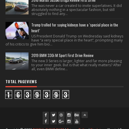
2018 Maruti Suzuki Ertiga Review First Drive
The was never a car created to invite superlatives. It did
absolutely nothing in a spectacular fashion, but still
struggled to find any...
Trump trolled for saying kidneys have a ‘special place in the
heart’
US President Donald Trump on Wednesday said kidneys
have “a very special place in the heart”, prompting many
of his critics to give him bio...
2019 BMW 330i M Sport First Drive Review
The new 3 Series is larger, lighter and far more pleasing
to your inner geek. But is that what really matters? After
all, even BMW define...
TOTAL PAGEVIEWS
1
6
3
9
3
9
3
fac
twi
gpl
ins
you