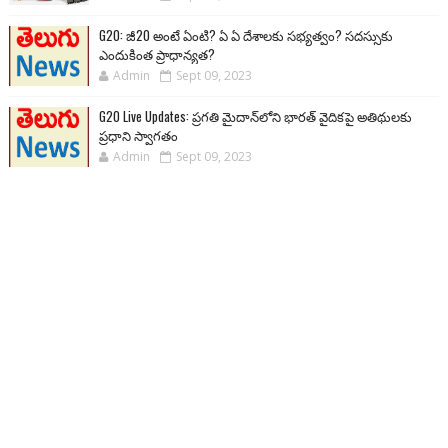
G20: జీ20 అంటే ఏంటి? ఏ ఏ దేశాలకు సభ్యత్వం? సదస్సుకు
ఎందుకింత ప్రాధాన్యత?
Admin
Sept 09, 2023
G20 Live Updates: ప్రగతి మైదాన్‌లోని భారత్ వైదికపై అతిథులకు
ప్రధాని స్వాగతం
Admin
Sept 09, 2023