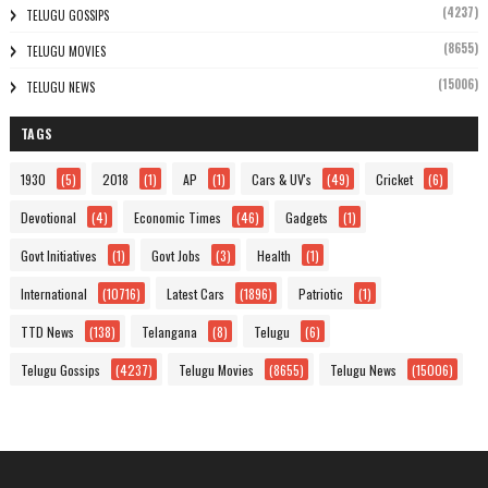
(4237)
TELUGU GOSSIPS
(8655)
TELUGU MOVIES
(15006)
TELUGU NEWS
TAGS
1930
(5)
2018
(1)
AP
(1)
Cars & UV's
(49)
Cricket
(6)
Devotional
(4)
Economic Times
(46)
Gadgets
(1)
Govt Initiatives
(1)
Govt Jobs
(3)
Health
(1)
International
(10716)
Latest Cars
(1896)
Patriotic
(1)
TTD News
(138)
Telangana
(8)
Telugu
(6)
Telugu Gossips
(4237)
Telugu Movies
(8655)
Telugu News
(15006)