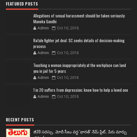
FEATURED POSTS
Allegations of sexual harassment should be taken seriously:
Maneka Gandhi
Admin
Oct 10, 2018
Rafale fighter jet deal: SC seeks details of decision-making
process
Admin
Oct 10, 2018
Touching a woman inappropriately at the workplace can land
you in jail for 5 years
Admin
Oct 10, 2018
1 in 20 suffers from depression; know how to help a loved one
Admin
Oct 10, 2018
RECENT POSTS
జీ20 సదస్సు.. మోదీ సీటు వద్ద ‘భారత్’ నేమ్ ప్లేట్‌.. పేరు మార్పు