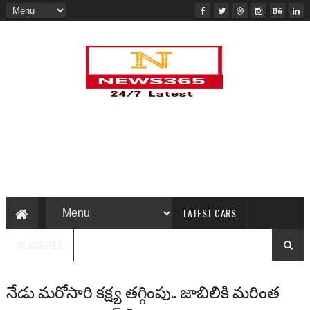
LATEST CARS
NEWSBITES
నేడు మరోసారి కక్ష్య తగ్గింపు.. జాబిలికి మరింత