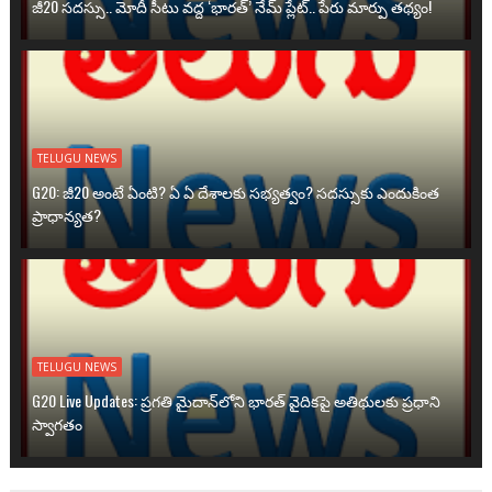
జీ20 సదస్సు.. మోదీ సీటు వద్ద ‘భారత్’ నేమ్ ప్లేట్‌.. పేరు మార్పు తథ్యం!
TELUGU NEWS
G20: జీ20 అంటే ఏంటి? ఏ ఏ దేశాలకు సభ్యత్వం? సదస్సుకు ఎందుకింత
ప్రాధాన్యత?
TELUGU NEWS
G20 Live Updates: ప్రగతి మైదాన్‌లోని భారత్ వైదికపై అతిథులకు ప్రధాని
స్వాగతం