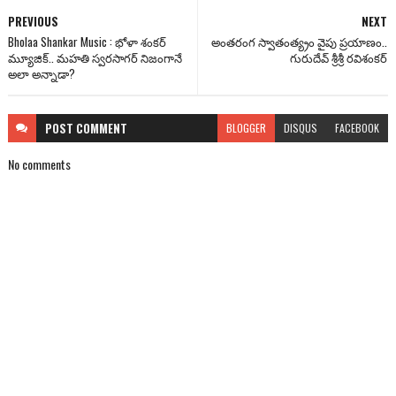
PREVIOUS
NEXT
Bholaa Shankar Music : భోళా శంకర్
అంతరంగ స్వాతంత్య్రం వైపు ప్రయాణం..
మ్యూజిక్.. మహతి స్వరసాగర్ నిజంగానే
గురుదేవ్ శ్రీశ్రీ రవిశంకర్
అలా అన్నాడా?
POST
COMMENT
BLOGGER
DISQUS
FACEBOOK
No comments