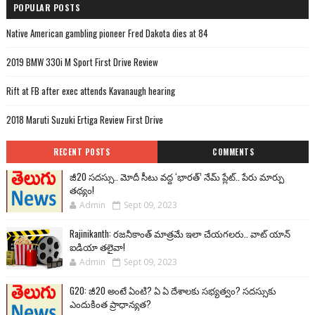
POPULAR POSTS
Native American gambling pioneer Fred Dakota dies at 84
2019 BMW 330i M Sport First Drive Review
Rift at FB after exec attends Kavanaugh hearing
2018 Maruti Suzuki Ertiga Review First Drive
RECENT POSTS
COMMENTS
జీ20 సదస్సు.. మోదీ సీటు వద్ద ‘భారత్’ నేమ్ ప్లేట్‌.. పేరు మార్పు
తథ్యం!
Admin
Sept 09, 2023
Rajinikanth: రజనీకాంత్ మాత్రమే ఇలా చేయగలరు.. వాట్ యాన్
ఐడియా తలైవా!
Admin
Sept 09, 2023
G20: జీ20 అంటే ఏంటి? ఏ ఏ దేశాలకు సభ్యత్వం? సదస్సుకు
ఎందుకింత ప్రాధాన్యత?