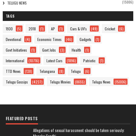
(15006)
TELUGU NEWS
TAGS
1930
(5)
2018
(1)
AP
(1)
Cars & UV's
(49)
Cricket
(6)
Devotional
(4)
Economic Times
(46)
Gadgets
(1)
Govt Initiatives
(1)
Govt Jobs
(3)
Health
(1)
International
(10716)
Latest Cars
(1896)
Patriotic
(1)
TTD News
(138)
Telangana
(8)
Telugu
(6)
Telugu Gossips
(4237)
Telugu Movies
(8655)
Telugu News
(15006)
FEATURED POSTS
Allegations of sexual harassment should be taken seriously: