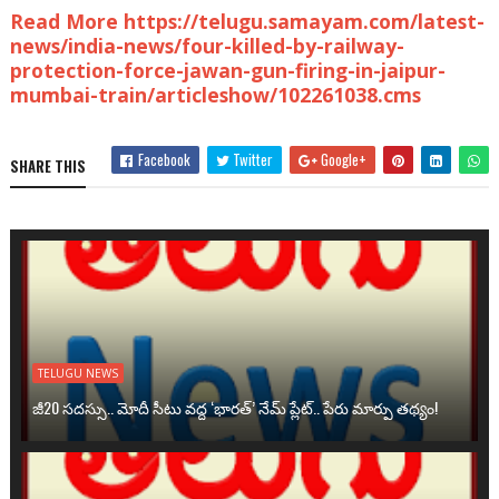
Read More https://telugu.samayam.com/latest-
news/india-news/four-killed-by-railway-
protection-force-jawan-gun-firing-in-jaipur-
mumbai-train/articleshow/102261038.cms
Facebook
Twitter
Google+
SHARE THIS
TELUGU NEWS
జీ20 సదస్సు.. మోదీ సీటు వద్ద ‘భారత్’ నేమ్ ప్లేట్‌.. పేరు మార్పు తథ్యం!