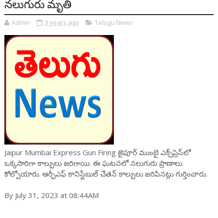
నలుగురు మృతి
Admin
3 years ago
Telugu News
Jaipur Mumbai Express Gun Firing జైపూర్ ముంబై ఎక్స్‌ప్రెస్‌లో
ఒక్కసారిగా కాల్పులు జరిగాయి. ఈ ఘటనలో నలుగురు ప్రాణాలు
కోల్పోయారు. ఆర్పీఎఫ్ కానిస్టేబుల్ చేతన్ కాల్పులు జరిపినట్లు గుర్తించారు.
By July 31, 2023 at 08:44AM