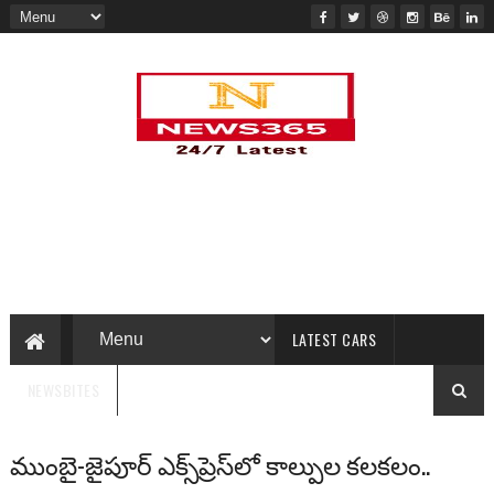
LATEST CARS
NEWSBITES
ముంబై-జైపూర్ ఎక్స్‌ప్రెస్‌లో కాల్పుల కలకలం..