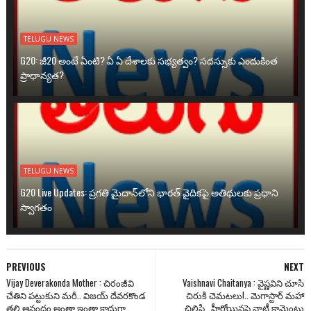
TELUGU NEWS
G20: జీ20 అంటే ఏంటి? ఏ ఏ దేశాలకు సభ్యత్వం? సదస్సుకు ఎందుకింత
ప్రాధాన్యత?
TELUGU NEWS
G20 Live Updates: ప్రగతి మైదాన్‌లోని భారత్ వైదికపై అతిథులకు ప్రధాని
స్వాగతం
PREVIOUS
NEXT
Vijay Deverakonda Mother : చిరంజీవి
Vaishnavi Chaitanya : వైష్ణవిని చూసి
చేతిని పట్టుకుని మరీ.. విజయ్ దేవరకొండ
చిరుకి చెమటలు!.. మెగాస్టార్ మహా
తల్లి ఆనందం అంతా ఇంతా కాదుగా..
చిలిపి.. హీరోయిన్లపై నాటీ కామెంట్లు