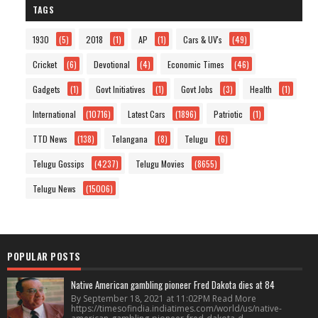
TAGS
1930
(5)
2018
(1)
AP
(1)
Cars & UV's
(49)
Cricket
(6)
Devotional
(4)
Economic Times
(46)
Gadgets
(1)
Govt Initiatives
(1)
Govt Jobs
(3)
Health
(1)
International
(10716)
Latest Cars
(1896)
Patriotic
(1)
TTD News
(138)
Telangana
(8)
Telugu
(6)
Telugu Gossips
(4237)
Telugu Movies
(8655)
Telugu News
(15006)
POPULAR POSTS
Native American gambling pioneer Fred Dakota dies at 84
By September 18, 2021 at 11:02PM Read More
https://timesofindia.indiatimes.com/world/us/native-