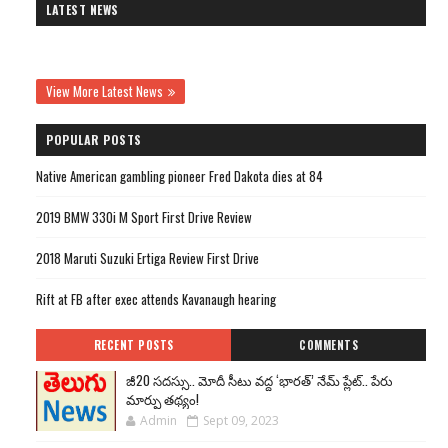
LATEST NEWS
View More Latest News
POPULAR POSTS
Native American gambling pioneer Fred Dakota dies at 84
2019 BMW 330i M Sport First Drive Review
2018 Maruti Suzuki Ertiga Review First Drive
Rift at FB after exec attends Kavanaugh hearing
RECENT POSTS
COMMENTS
జీ20 సదస్సు.. మోదీ సీటు వద్ద ‘భారత్’ నేమ్ ప్లేట్‌.. పేరు
మార్పు తథ్యం!
Admin
Sept 09, 2023