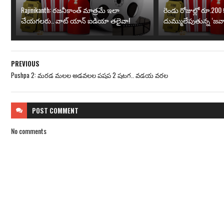
Rajinikanth: రజనీకాంత్ మాత్రమే ఇలా
రెండు రోజుల్లో రూ.200 క
చేయగలరు.. వాట్ యాన్ ఐడియా తలైవా!
దుమ్ములేపుతున్న ‘జవా
PREVIOUS
Pushpa 2: మరడ మలల అడవలల పషప 2 షటగ.. వడయ వరల
POST
COMMENT
No comments