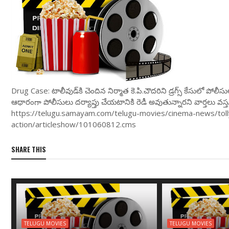
Drug Case: టాలీవుడ్‌కి చెందిన నిర్మాత కె.పి.చౌద‌రిని డ్ర‌గ్స్ కేసులో పోలీ
ఆధారంగా పోలీసులు ద‌ర్యాప్తు చేయ‌టానికి రెడీ అవుతున్నార‌ని వార్త‌లు
https://telugu.samayam.com/telugu-movies/cinema-news/toll
action/articleshow/101060812.cms
SHARE THIS
TELUGU MOVIES
TELUGU MOVIES