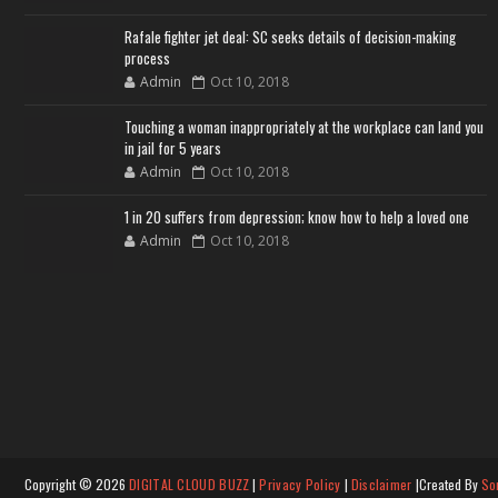
Rafale fighter jet deal: SC seeks details of decision-making
process
Admin
Oct 10, 2018
Touching a woman inappropriately at the workplace can land you
in jail for 5 years
Admin
Oct 10, 2018
1 in 20 suffers from depression; know how to help a loved one
Admin
Oct 10, 2018
Copyright ©
2026
DIGITAL CLOUD BUZZ
|
Privacy Policy
|
Disclaimer
|Created By
So