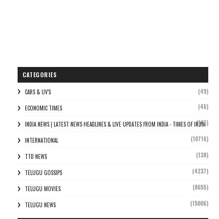
CATEGORIES
(49)
CARS & UV'S
(46)
ECONOMIC TIMES
(106)
INDIA NEWS | LATEST NEWS HEADLINES & LIVE UPDATES FROM INDIA - TIMES OF INDIA
(10716)
INTERNATIONAL
(138)
TTD NEWS
(4237)
TELUGU GOSSIPS
(8655)
TELUGU MOVIES
(15006)
TELUGU NEWS