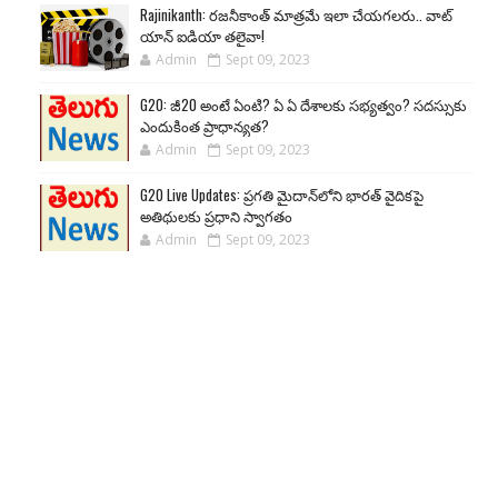
Rajinikanth: రజనీకాంత్ మాత్రమే ఇలా చేయగలరు.. వాట్
యాన్ ఐడియా తలైవా!
Admin
Sept 09, 2023
G20: జీ20 అంటే ఏంటి? ఏ ఏ దేశాలకు సభ్యత్వం? సదస్సుకు
ఎందుకింత ప్రాధాన్యత?
Admin
Sept 09, 2023
G20 Live Updates: ప్రగతి మైదాన్‌లోని భారత్ వైదికపై
అతిథులకు ప్రధాని స్వాగతం
Admin
Sept 09, 2023