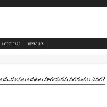
LATEST CARS
NEWSBITES
లక మలప...పలసల లసటల హరయనస నరమతల ఎవర?