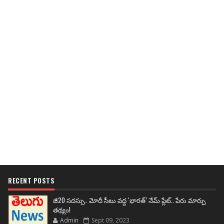
RECENT POSTS
జీ20 సదస్సు.. మోదీ సీటు వద్ద ‘భారత్’ నేమ్ ప్లేట్‌.. పేరు మార్పు
తథ్యం!
Admin
Sept 09, 2023