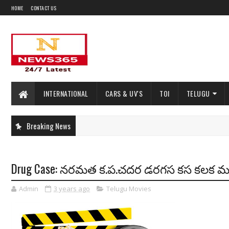
HOME
CONTACT US
INTERNATIONAL
CARS & UV'S
TOI
TELUGU
Breaking News
Drug Case: నరమత క.ప.చదర డరగస కస క
Admin
3 years ago
Telugu Movies