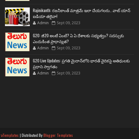
Rajinikanth: రజనీకాంత్ మాత్రమే ఇలా చేయగలరు.. వాట్ యాన్
ఐడియా తలైవా!
Admin
Sept 09, 2023
G20: జీ20 అంటే ఏంటి? ఏ ఏ దేశాలకు సభ్యత్వం? సదస్సుకు
ఎందుకింత ప్రాధాన్యత?
Admin
Sept 09, 2023
G20 Live Updates: ప్రగతి మైదాన్‌లోని భారత్ వైదికపై అతిథులకు
ప్రధాని స్వాగతం
Admin
Sept 09, 2023
raTemplates
| Distributed By
Blogger Templates