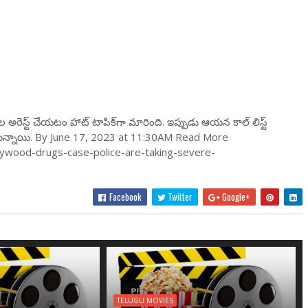
సుల అరెస్ట్ చేయ‌టం హాట్ టాపిక్‌గా మారింది. ఇప్పుడు ఆయ‌న కాల్ లిస్ట్
 వ‌స్తున్నాయి. By June 17, 2023 at 11:30AM Read More
ywood-drugs-case-police-are-taking-severe-
Facebook
Twitter
Google+
TELUGU MOVIES