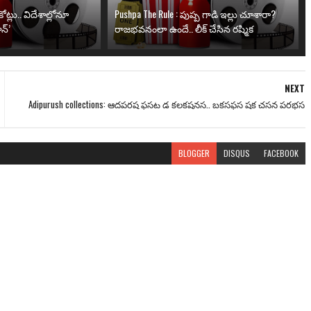
ోట్లు.. విదేశాల్లోనూ
Pushpa The Rule : పుష్ప గాడి ఇల్లు చూశారా?
న్’
రాజభవనంలా ఉందే.. లీక్ చేసిన రష్మిక
NEXT
Adipurush collections: ఆదపరష ఫసట డ కలకషనస.. బకసఫస షక చసన పరభస
BLOGGER
DISQUS
FACEBOOK