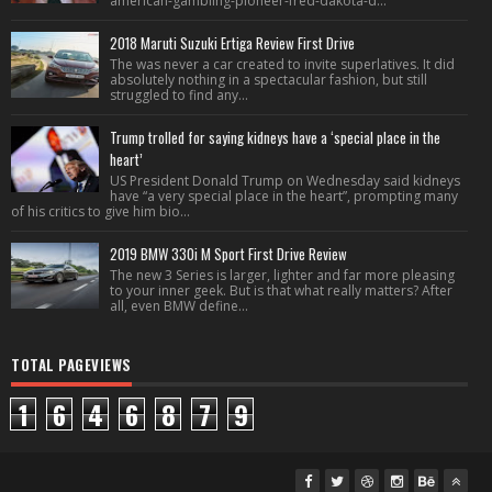
american-gambling-pioneer-fred-dakota-d...
2018 Maruti Suzuki Ertiga Review First Drive
The was never a car created to invite superlatives. It did
absolutely nothing in a spectacular fashion, but still
struggled to find any...
Trump trolled for saying kidneys have a ‘special place in the
heart’
US President Donald Trump on Wednesday said kidneys
have “a very special place in the heart”, prompting many
of his critics to give him bio...
2019 BMW 330i M Sport First Drive Review
The new 3 Series is larger, lighter and far more pleasing
to your inner geek. But is that what really matters? After
all, even BMW define...
TOTAL PAGEVIEWS
1
6
4
6
8
7
9