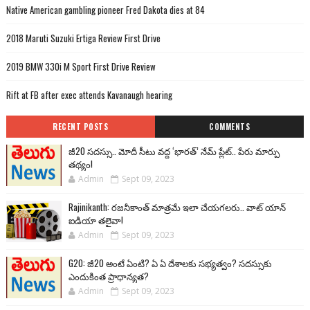
Native American gambling pioneer Fred Dakota dies at 84
2018 Maruti Suzuki Ertiga Review First Drive
2019 BMW 330i M Sport First Drive Review
Rift at FB after exec attends Kavanaugh hearing
RECENT POSTS
COMMENTS
జీ20 సదస్సు.. మోదీ సీటు వద్ద ‘భారత్’ నేమ్ ప్లేట్‌.. పేరు మార్పు
తథ్యం!
Admin
Sept 09, 2023
Rajinikanth: రజనీకాంత్ మాత్రమే ఇలా చేయగలరు.. వాట్ యాన్
ఐడియా తలైవా!
Admin
Sept 09, 2023
G20: జీ20 అంటే ఏంటి? ఏ ఏ దేశాలకు సభ్యత్వం? సదస్సుకు
ఎందుకింత ప్రాధాన్యత?
Admin
Sept 09, 2023