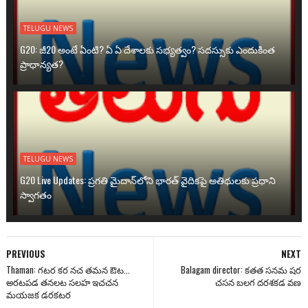
TELUGU NEWS
G20: జీ20 అంటే ఏంటి? ఏ ఏ దేశాలకు సభ్యత్వం? సదస్సుకు ఎందుకింత
ప్రాధాన్యత?
TELUGU NEWS
G20 Live Updates: ప్రగతి మైదాన్‌లోని భారత్ వైదికపై అతిథులకు ప్రధాని
స్వాగతం
PREVIOUS
NEXT
Thaman: గటర కర నచ తమన ఔట...
Balagam director: కతత సనమ షర
అరటపడ తనలట సలహ ఇచచన
చసన బలగ దరశకడ వణ
మయజక డరకటర