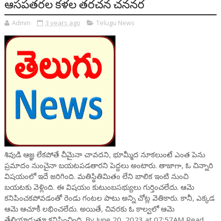
ఆసపతరల కళల తరచన చననర
Admin
3 years ago
Telugu News
శివుడి ఆజ్ఞ‌ లేకపోతే చీమైనా చావదని, భూమ్మీద నూకలుంటే ఎంత పెను
ప్రమాదం నుంచైనా బయటపడతారని పెద్దలు అంటారు. తాజాగా, ఓ చిన్నారి
విషయంలో ఇదే జరిగింది. మతిస్థితిమితం లేని బాలిక ఇంటి నుంచి
బయటకు వెళ్లింది. ఈ విషయం కుటుంబసభ్యులు గుర్తించలేదు. ఆమె
కనిపించకపోవడంతో రెండు గంటల పాటు అన్ని చోట్ల వెతికారు. కానీ, ఎక్కడ
ఆమె ఆచూకీ లభించలేదు. అయితే, చివరకు ఓ కాల్వలో ఆమె
తేలియాడుతూ కనిపించింది. By June 20, 2023 at 07:57AM Read