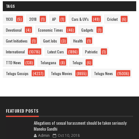
TAGS
1930
(5)
2018
(1)
AP
(1)
Cars & UV's
(49)
Cricket
(6)
Devotional
(4)
Economic Times
(46)
Gadgets
(1)
Govt Initiatives
(1)
Govt Jobs
(3)
Health
(1)
International
(10716)
Latest Cars
(1896)
Patriotic
(1)
TTD News
(138)
Telangana
(8)
Telugu
(6)
Telugu Gossips
(4237)
Telugu Movies
(8655)
Telugu News
(15006)
FEATURED POSTS
Allegations of sexual harassment should be taken seriously:
Maneka Gandhi
Admin
Oct 10, 2018