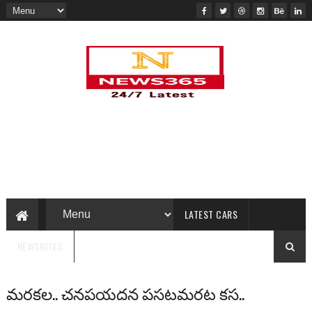
LATEST CARS
NEWSBITES
మరకల.. చనపయదన పసటమరట కస..