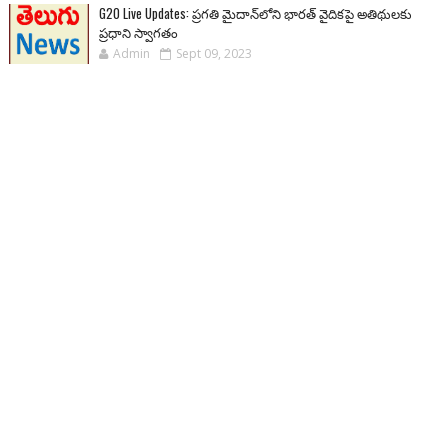
G20 Live Updates: ప్రగతి మైదాన్‌లోని భారత్ వైదికపై అతిథులకు
ప్రధాని స్వాగతం
Admin
Sept 09, 2023