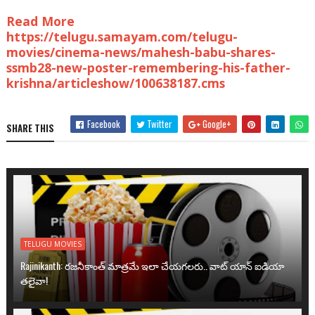
Read More
https://telugu.samayam.com/telugu-
movies/cinema-news/mahesh-babu-shares-
ssmb28-new-poster-remembering-his-father-
krishna/articleshow/100638187.cms
Facebook
Twitter
Google+
SHARE THIS
TELUGU MOVIES
Rajinikanth: రజనీకాంత్ మాత్రమే ఇలా చేయగలరు.. వాట్ యాన్ ఐడియా
తలైవా!