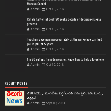
Maneka Gandhi
Admin
Oct 10, 2018
Rafale fighter jet deal: SC seeks details of decision-making
process
Admin
Oct 10, 2018
Touching a woman inappropriately at the workplace can land
you in jail for 5 years
Admin
Oct 10, 2018
1 in 20 suffers from depression; know how to help a loved one
Admin
Oct 10, 2018
RECENT POSTS
జీ20 సదస్సు.. మోదీ సీటు వద్ద ‘భారత్’ నేమ్ ప్లేట్‌.. పేరు మార్పు
తథ్యం!
Admin
Sept 09, 2023