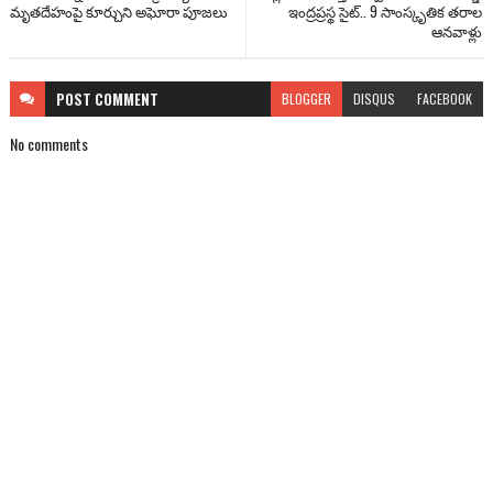
మృతదేహంపై కూర్చుని అఘోరా పూజలు
ఇంద్రప్రస్థ సైట్.. 9 సాంస్కృతిక తరాల
ఆనవాళ్లు
POST
COMMENT
BLOGGER
DISQUS
FACEBOOK
No comments