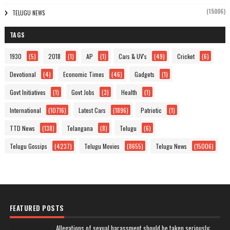
(15006)
TELUGU NEWS
TAGS
1930
(5)
2018
(1)
AP
(1)
Cars & UV's
(49)
Cricket
(6)
Devotional
(4)
Economic Times
(46)
Gadgets
(1)
Govt Initiatives
(1)
Govt Jobs
(3)
Health
(1)
International
(10716)
Latest Cars
(1896)
Patriotic
(1)
TTD News
(138)
Telangana
(8)
Telugu
(6)
Telugu Gossips
(4237)
Telugu Movies
(8655)
Telugu News
(15006)
FEATURED POSTS
Allegations of sexual harassment should be taken seriously: