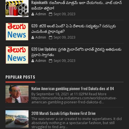
Rajinikanth: రజనీకాంత్ మాత్రమే ఇలా చేయగలరు.. వాట్ యాన్
ఐడియా తలైవా!
Admin
Sept 09, 2023
G20: జీ20 అంటే ఏంటి? ఏ ఏ దేశాలకు సభ్యత్వం? సదస్సుకు
ఎందుకింత ప్రాధాన్యత?
Admin
Sept 09, 2023
G20 Live Updates: ప్రగతి మైదాన్‌లోని భారత్ వైదికపై అతిథులకు
ప్రధాని స్వాగతం
Admin
Sept 09, 2023
POPULAR POSTS
Native American gambling pioneer Fred Dakota dies at 84
By September 18, 2021 at 11:02PM Read More
https://timesofindia.indiatimes.com/world/us/native-
american-gambling-pioneer-fred-dakota-d...
2018 Maruti Suzuki Ertiga Review First Drive
The was never a car created to invite superlatives. It did
absolutely nothing in a spectacular fashion, but still
struggled to find any...