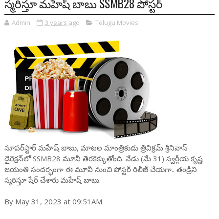
స్మరిస్తూ మహేష్ బాబు SSMB28 పోస్టర్
Admin
3 years ago
Telugu Movies
సూపర్‌స్టార్ మహేష్ బాబు, మాటల మాంత్రికుడు త్రివిక్రమ్ శ్రీనివాస్
డైరెక్షన్‌లో SSMB28 మూవీ తెరకెక్కుతోంది. నేడు (మే 31) స్వర్గీయ కృష్ణ
జయంతి సందర్భంగా ఈ మూవీ నుంచి పోస్టర్ రిలీజ్ చేయగా.. తండ్రిని
స్మరిస్తూ షేర్ చేశారు మహేష్ బాబు.
By May 31, 2023 at 09:51AM