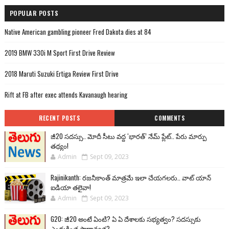
POPULAR POSTS
Native American gambling pioneer Fred Dakota dies at 84
2019 BMW 330i M Sport First Drive Review
2018 Maruti Suzuki Ertiga Review First Drive
Rift at FB after exec attends Kavanaugh hearing
RECENT POSTS
COMMENTS
జీ20 సదస్సు.. మోదీ సీటు వద్ద ‘భారత్’ నేమ్ ప్లేట్‌.. పేరు మార్పు
తథ్యం!
Admin
Sept 09, 2023
Rajinikanth: రజనీకాంత్ మాత్రమే ఇలా చేయగలరు.. వాట్ యాన్
ఐడియా తలైవా!
Admin
Sept 09, 2023
G20: జీ20 అంటే ఏంటి? ఏ ఏ దేశాలకు సభ్యత్వం? సదస్సుకు
ఎందుకింత ప్రాధాన్యత?