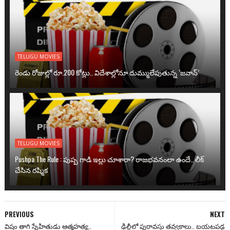
TELUGU MOVIES
రెండు రోజుల్లో రూ.200 కోట్లు.. విదేశాల్లోనూ దుమ్ములేపుతున్న ‘జవాన్’
TELUGU MOVIES
Pushpa The Rule : పుష్ప గాడి ఇల్లు చూశారా? రాజభవనంలా ఉందే.. లీక్
చేసిన రష్మిక
PREVIOUS
NEXT
విషం తాగి స్నేహితుడు ఆత్మహత్య..
ఢిల్లీలో పురావస్తు తవ్వకాలు.. బయటపడ్డ