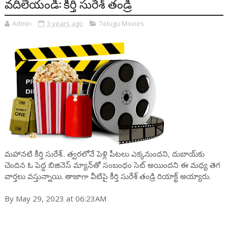
వదిలేయండి: కీర్తి సురేశ్ తండ్రి
Admin
3 years ago
Telugu Movies
మహానటి కీర్తి సురేశ్.. త్వరలోనే పెళ్లి పీటలు ఎక్కనుందని, దుబాయ్‌కు
చెందిన ఓ పెద్ద బిజినెస్ మ్యాన్‌తో సంబంధం సెట్ అయిందని ఈ మధ్య తెగ
వార్తలు వస్తున్నాయి. తాజాగా వీటిపై కీర్తి సురేశ్ తండ్రి రియాక్ట్ అయ్యారు.
By May 29, 2023 at 06:23AM