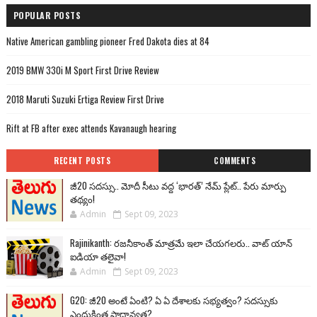
POPULAR POSTS
Native American gambling pioneer Fred Dakota dies at 84
2019 BMW 330i M Sport First Drive Review
2018 Maruti Suzuki Ertiga Review First Drive
Rift at FB after exec attends Kavanaugh hearing
RECENT POSTS
COMMENTS
జీ20 సదస్సు.. మోదీ సీటు వద్ద ‘భారత్’ నేమ్ ప్లేట్‌.. పేరు మార్పు
తథ్యం!
Admin
Sept 09, 2023
Rajinikanth: రజనీకాంత్ మాత్రమే ఇలా చేయగలరు.. వాట్ యాన్
ఐడియా తలైవా!
Admin
Sept 09, 2023
G20: జీ20 అంటే ఏంటి? ఏ ఏ దేశాలకు సభ్యత్వం? సదస్సుకు
ఎందుకింత ప్రాధాన్యత?