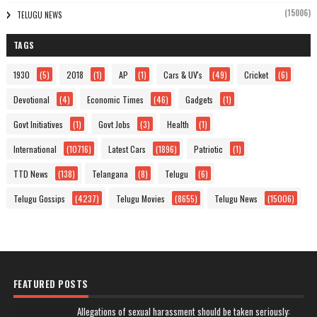
(15006)
TELUGU NEWS
TAGS
1930
(5)
2018
(1)
AP
(1)
Cars & UV's
(49)
Cricket
(6)
Devotional
(4)
Economic Times
(46)
Gadgets
(1)
Govt Initiatives
(1)
Govt Jobs
(3)
Health
(1)
International
(10716)
Latest Cars
(1896)
Patriotic
(1)
TTD News
(138)
Telangana
(8)
Telugu
(6)
Telugu Gossips
(4237)
Telugu Movies
(8655)
Telugu News
(15006)
FEATURED POSTS
Allegations of sexual harassment should be taken seriously: