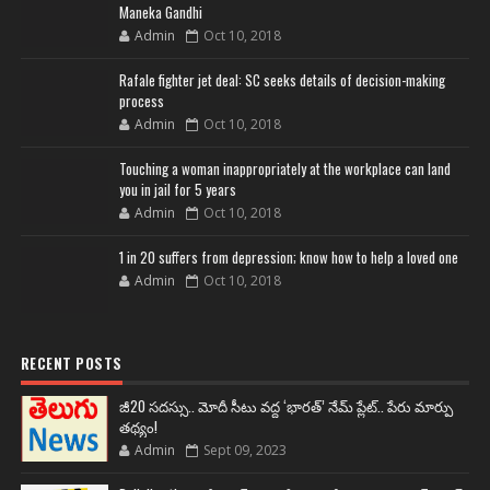
Maneka Gandhi
Admin
Oct 10, 2018
Rafale fighter jet deal: SC seeks details of decision-making
process
Admin
Oct 10, 2018
Touching a woman inappropriately at the workplace can land
you in jail for 5 years
Admin
Oct 10, 2018
1 in 20 suffers from depression; know how to help a loved one
Admin
Oct 10, 2018
RECENT POSTS
జీ20 సదస్సు.. మోదీ సీటు వద్ద ‘భారత్’ నేమ్ ప్లేట్‌.. పేరు మార్పు
తథ్యం!
Admin
Sept 09, 2023