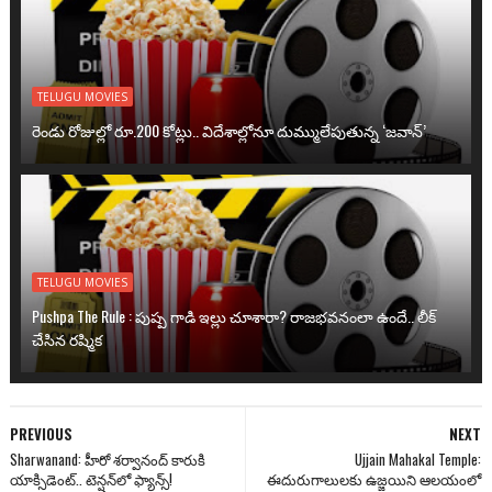
TELUGU MOVIES
రెండు రోజుల్లో రూ.200 కోట్లు.. విదేశాల్లోనూ దుమ్ములేపుతున్న ‘జవాన్’
TELUGU MOVIES
Pushpa The Rule : పుష్ప గాడి ఇల్లు చూశారా? రాజభవనంలా ఉందే.. లీక్
చేసిన రష్మిక
PREVIOUS
NEXT
Sharwanand: హీరో శ‌ర్వానంద్‌ కారుకి
Ujjain Mahakal Temple:
యాక్సిడెంట్.. టెన్ష‌న్‌లో ఫ్యాన్స్‌!
ఈదురుగాలులకు ఉజ్జయిని ఆలయంలో