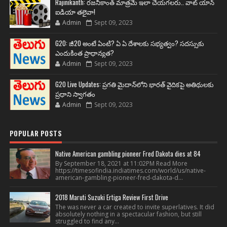
Rajinikanth: రజనీకాంత్ మాత్రమే ఇలా చేయగలరు.. వాట్ యాన్
ఐడియా తలైవా!
Admin
Sept 09, 2023
G20: జీ20 అంటే ఏంటి? ఏ ఏ దేశాలకు సభ్యత్వం? సదస్సుకు
ఎందుకింత ప్రాధాన్యత?
Admin
Sept 09, 2023
G20 Live Updates: ప్రగతి మైదాన్‌లోని భారత్ వైదికపై అతిథులకు
ప్రధాని స్వాగతం
Admin
Sept 09, 2023
POPULAR POSTS
Native American gambling pioneer Fred Dakota dies at 84
By September 18, 2021 at 11:02PM Read More
https://timesofindia.indiatimes.com/world/us/native-
american-gambling-pioneer-fred-dakota-d...
2018 Maruti Suzuki Ertiga Review First Drive
The was never a car created to invite superlatives. It did
absolutely nothing in a spectacular fashion, but still
struggled to find any...