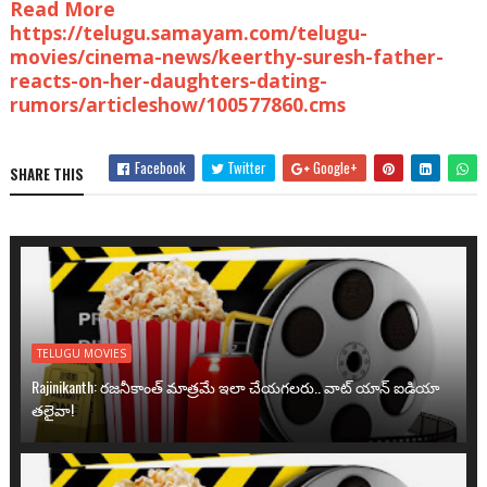
Read More
https://telugu.samayam.com/telugu-
movies/cinema-news/keerthy-suresh-father-
reacts-on-her-daughters-dating-
rumors/articleshow/100577860.cms
Facebook
Twitter
Google+
SHARE THIS
TELUGU MOVIES
Rajinikanth: రజనీకాంత్ మాత్రమే ఇలా చేయగలరు.. వాట్ యాన్ ఐడియా
తలైవా!