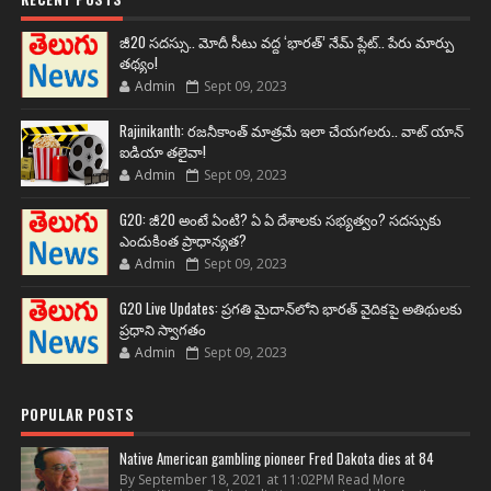
జీ20 సదస్సు.. మోదీ సీటు వద్ద ‘భారత్’ నేమ్ ప్లేట్‌.. పేరు మార్పు
తథ్యం!
Admin
Sept 09, 2023
Rajinikanth: రజనీకాంత్ మాత్రమే ఇలా చేయగలరు.. వాట్ యాన్
ఐడియా తలైవా!
Admin
Sept 09, 2023
G20: జీ20 అంటే ఏంటి? ఏ ఏ దేశాలకు సభ్యత్వం? సదస్సుకు
ఎందుకింత ప్రాధాన్యత?
Admin
Sept 09, 2023
G20 Live Updates: ప్రగతి మైదాన్‌లోని భారత్ వైదికపై అతిథులకు
ప్రధాని స్వాగతం
Admin
Sept 09, 2023
POPULAR POSTS
Native American gambling pioneer Fred Dakota dies at 84
By September 18, 2021 at 11:02PM Read More