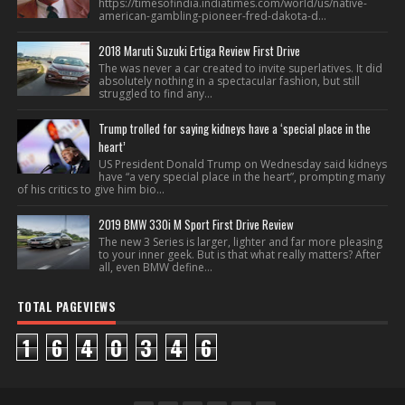
https://timesofindia.indiatimes.com/world/us/native-
american-gambling-pioneer-fred-dakota-d...
2018 Maruti Suzuki Ertiga Review First Drive
The was never a car created to invite superlatives. It did
absolutely nothing in a spectacular fashion, but still
struggled to find any...
Trump trolled for saying kidneys have a ‘special place in the
heart’
US President Donald Trump on Wednesday said kidneys
have “a very special place in the heart”, prompting many
of his critics to give him bio...
2019 BMW 330i M Sport First Drive Review
The new 3 Series is larger, lighter and far more pleasing
to your inner geek. But is that what really matters? After
all, even BMW define...
TOTAL PAGEVIEWS
1
6
4
0
3
4
6