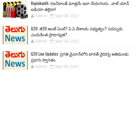
Rajinikanth: రజనీకాంత్ మాత్రమే ఇలా చేయగలరు.. వాట్ యాన్
ఐడియా తలైవా!
Admin
Sept 09, 2023
G20: జీ20 అంటే ఏంటి? ఏ ఏ దేశాలకు సభ్యత్వం? సదస్సుకు
ఎందుకింత ప్రాధాన్యత?
Admin
Sept 09, 2023
G20 Live Updates: ప్రగతి మైదాన్‌లోని భారత్ వైదికపై అతిథులకు
ప్రధాని స్వాగతం
Admin
Sept 09, 2023