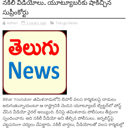
నకిలీ వీడియోలు.. యూట్యూబర్‌కు షాకిచ్చిన
సుప్రీంకోర్టు
Admin
3 years ago
Telugu News
Bihar Youtuber తమిళనాడులోని బిహార్ వలస కార్మికులపై దాడులు
జరుగుతున్నాయంటూ ఆ రాష్ట్రానికి చెందిన యూట్యూబర్ ట్విట్టర్‌లో పోస్ట్
చేసిన వీడియో వైరల్ అయ్యింది. దీనిపై తమిళనాడు పోలీసులు తీవ్రంగా
స్పందించారు. అది నకిలీ వీడియో అని తేల్చిన పోలీసులు.. జర్నలిస్ట్‌పై
చట్టపరంగా చర్యలు చేపట్టారు. నకిలీ వార్తలు, వీడియోలతో వలస కార్మికుల్లో