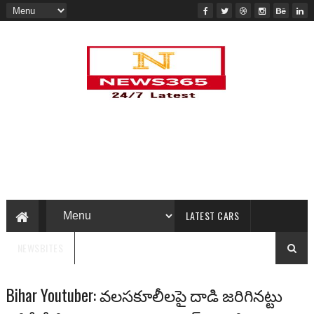
LATEST CARS
NEWSBITES
Bihar Youtuber: వలసకూలీలపై దాడి జరిగినట్టు