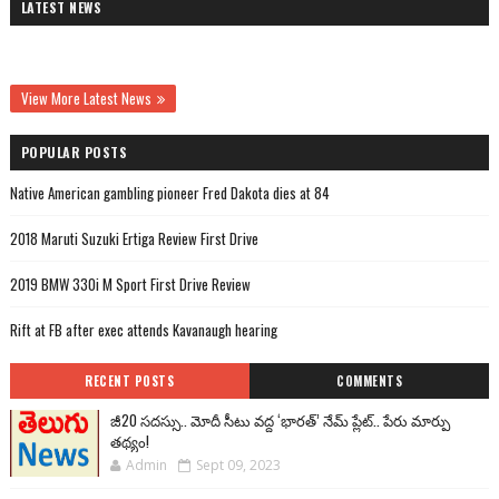
LATEST NEWS
View More Latest News
POPULAR POSTS
Native American gambling pioneer Fred Dakota dies at 84
2018 Maruti Suzuki Ertiga Review First Drive
2019 BMW 330i M Sport First Drive Review
Rift at FB after exec attends Kavanaugh hearing
RECENT POSTS
COMMENTS
జీ20 సదస్సు.. మోదీ సీటు వద్ద ‘భారత్’ నేమ్ ప్లేట్‌.. పేరు మార్పు
తథ్యం!
Admin
Sept 09, 2023