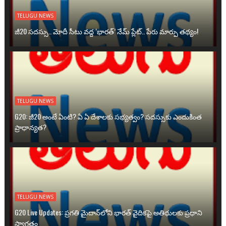
TELUGU NEWS
జీ20 సదస్సు.. మోదీ సీటు వద్ద ‘భారత్’ నేమ్ ప్లేట్‌.. పేరు మార్పు తథ్యం!
TELUGU NEWS
G20: జీ20 అంటే ఏంటి? ఏ ఏ దేశాలకు సభ్యత్వం? సదస్సుకు ఎందుకింత
ప్రాధాన్యత?
TELUGU NEWS
G20 Live Updates: ప్రగతి మైదాన్‌లోని భారత్ వైదికపై అతిథులకు ప్రధాని
స్వాగతం