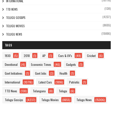
(10716)
INTERNATIONAL
(138)
TTD NEWS
(4237)
TELUGU GOSSIPS
(8655)
TELUGU MOVIES
(15006)
TELUGU NEWS
TAGS
1930
(5)
2018
(1)
AP
(1)
Cars & UV's
(49)
Cricket
(6)
Devotional
(4)
Economic Times
(46)
Gadgets
(1)
Govt Initiatives
(1)
Govt Jobs
(3)
Health
(1)
International
(10716)
Latest Cars
(1896)
Patriotic
(1)
TTD News
(138)
Telangana
(8)
Telugu
(6)
Telugu Gossips
(4237)
Telugu Movies
(8655)
Telugu News
(15006)