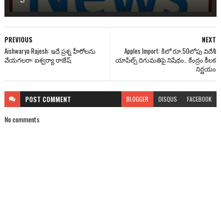
PREVIOUS
NEXT
Aishwarya Rajesh: ఇదే ప్ర‌శ్న హీరోల‌ను
Apples Import: కిలో రూ.50లోపు విదేశీ
వేయ‌గ‌ల‌రా: ఐశ్వ‌ర్యా రాజేష్
యాపిల్స్‌ దిగుమతిపై నిషేధం.. కేంద్రం కీలక
నిర్ణయం
POST
COMMENT
BLOGGER
DISQUS
FACEBOOK
No comments