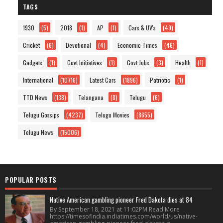
TAGS
1930
(5)
2018
(1)
AP
(1)
Cars & UV's
(49)
Cricket
(6)
Devotional
(4)
Economic Times
(46)
Gadgets
(1)
Govt Initiatives
(1)
Govt Jobs
(3)
Health
(1)
International
(10716)
Latest Cars
(1896)
Patriotic
(1)
TTD News
(138)
Telangana
(8)
Telugu
(6)
Telugu Gossips
(4237)
Telugu Movies
(8655)
Telugu News
(15006)
POPULAR POSTS
Native American gambling pioneer Fred Dakota dies at 84
By September 18, 2021 at 11:02PM Read More
https://timesofindia.indiatimes.com/world/us/native-