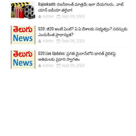
Rajinikanth: రజనీకాంత్ మాత్రమే ఇలా చేయగలరు.. వాట్
యాన్ ఐడియా తలైవా!
Admin
Sept 09, 2023
G20: జీ20 అంటే ఏంటి? ఏ ఏ దేశాలకు సభ్యత్వం? సదస్సుకు
ఎందుకింత ప్రాధాన్యత?
Admin
Sept 09, 2023
G20 Live Updates: ప్రగతి మైదాన్‌లోని భారత్ వైదికపై
అతిథులకు ప్రధాని స్వాగతం
Admin
Sept 09, 2023