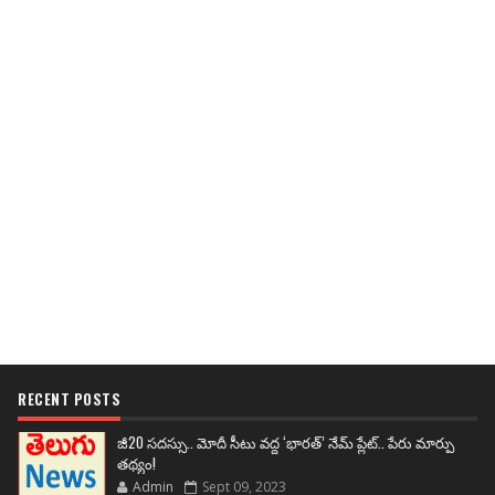
RECENT POSTS
జీ20 సదస్సు.. మోదీ సీటు వద్ద ‘భారత్’ నేమ్ ప్లేట్‌.. పేరు మార్పు
తథ్యం!
Admin
Sept 09, 2023