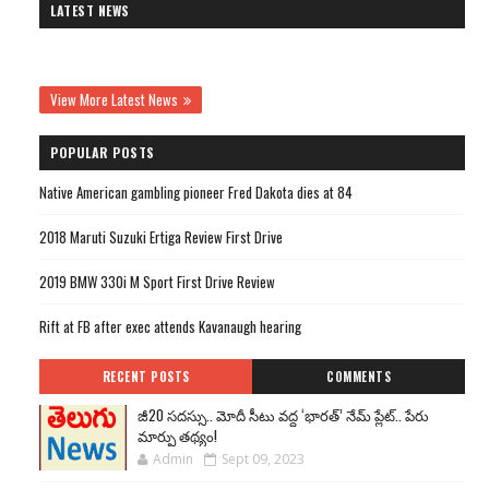
LATEST NEWS
View More Latest News
POPULAR POSTS
Native American gambling pioneer Fred Dakota dies at 84
2018 Maruti Suzuki Ertiga Review First Drive
2019 BMW 330i M Sport First Drive Review
Rift at FB after exec attends Kavanaugh hearing
RECENT POSTS
COMMENTS
జీ20 సదస్సు.. మోదీ సీటు వద్ద ‘భారత్’ నేమ్ ప్లేట్‌.. పేరు
మార్పు తథ్యం!
Admin
Sept 09, 2023