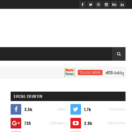
జీ20 సదస్సు.. మోదీ సీటు
TELUGU NEWS
SOCIAL COUNTER
3.5k
1.7k
Likes
Followers
735
2.8k
Followers
Subscribes