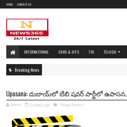
HOME
CONTACT US
INTERNATIONAL
CARS & UV'S
TOI
TELUGU
Breaking News
Upasana: దుబాయ్‌లో బేబి షవర్ పార్టీలో ఉపాసన.
Admin
3 years ago
Telugu Movies