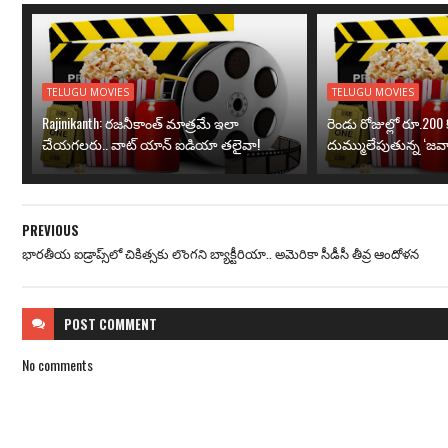
TELUGU MOVIES
TELUGU MOVIES
Rajinikanth: రజనీకాంత్ మాత్రమే ఇలా
రెండు రోజుల్లో రూ.200 క
చేయగలరు.. వాట్ యాన్ ఐడియా తలైవా!
దుమ్ములేపుతున్న ‘జవా
PREVIOUS
భారతీయ ఐడ్రాప్స్‌‌లో చికిత్సకు లొంగని బ్యాక్టీరియా.. అమెరికా సీడీసీ తీవ్ర ఆందోళన
POST
COMMENT
No comments