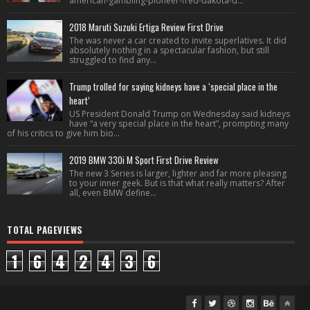
american-gambling-pioneer-fred-dakota-d...
2018 Maruti Suzuki Ertiga Review First Drive
The was never a car created to invite superlatives. It did
absolutely nothing in a spectacular fashion, but still
struggled to find any...
Trump trolled for saying kidneys have a ‘special place in the
heart’
US President Donald Trump on Wednesday said kidneys
have “a very special place in the heart”, prompting many
of his critics to give him bio...
2019 BMW 330i M Sport First Drive Review
The new 3 Series is larger, lighter and far more pleasing
to your inner geek. But is that what really matters? After
all, even BMW define...
TOTAL PAGEVIEWS
1
6
4
2
4
3
6