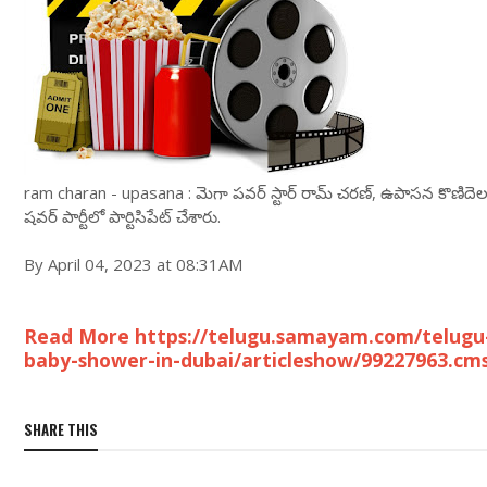
ram charan - upasana : మెగా ప‌వ‌ర్ స్టార్ రామ్ చ‌ర‌ణ్‌, ఉపాస‌న కొణిదెల ద
ష‌వ‌ర్ పార్టీలో పార్టిసిపేట్ చేశారు.
By April 04, 2023 at 08:31AM
Read More https://telugu.samayam.com/telugu
baby-shower-in-dubai/articleshow/99227963.cm
SHARE THIS