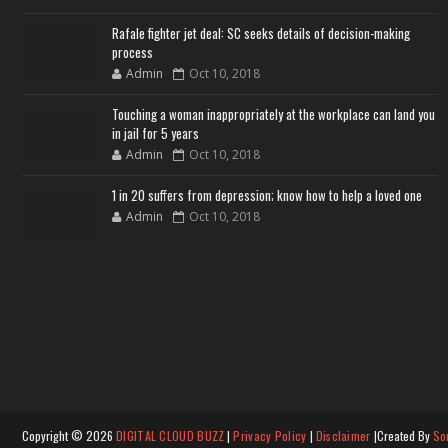
Rafale fighter jet deal: SC seeks details of decision-making
process
Admin
Oct 10, 2018
Touching a woman inappropriately at the workplace can land you
in jail for 5 years
Admin
Oct 10, 2018
1 in 20 suffers from depression; know how to help a loved one
Admin
Oct 10, 2018
Copyright ©
2026
DIGITAL CLOUD BUZZ
|
Privacy Policy
|
Disclaimer
|Created By
So