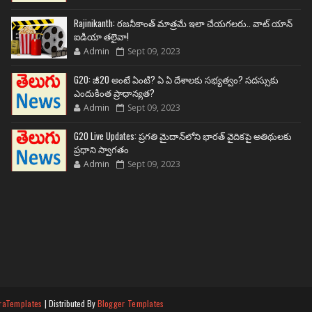
Rajinikanth: రజనీకాంత్ మాత్రమే ఇలా చేయగలరు.. వాట్ యాన్
ఐడియా తలైవా!
Admin
Sept 09, 2023
G20: జీ20 అంటే ఏంటి? ఏ ఏ దేశాలకు సభ్యత్వం? సదస్సుకు
ఎందుకింత ప్రాధాన్యత?
Admin
Sept 09, 2023
G20 Live Updates: ప్రగతి మైదాన్‌లోని భారత్ వైదికపై అతిథులకు
ప్రధాని స్వాగతం
Admin
Sept 09, 2023
raTemplates
| Distributed By
Blogger Templates