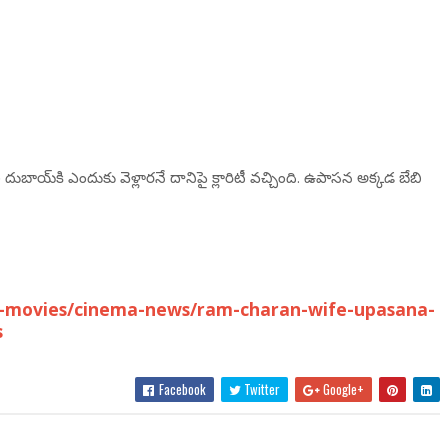
ుబాయ్‌కి ఎందుకు వెళ్లార‌నే దానిపై క్లారిటీ వ‌చ్చింది. ఉపాస‌న అక్క‌డ బేబి
-movies/cinema-news/ram-charan-wife-upasana-
s
Facebook
Twitter
Google+