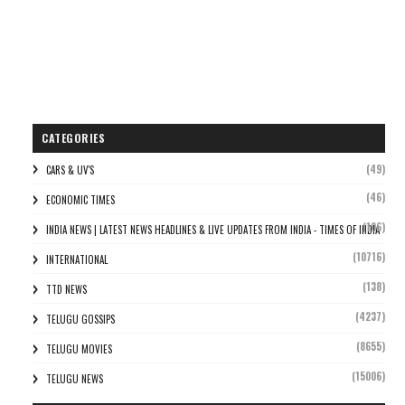
CATEGORIES
(49)
CARS & UV'S
(46)
ECONOMIC TIMES
(106)
INDIA NEWS | LATEST NEWS HEADLINES & LIVE UPDATES FROM INDIA - TIMES OF INDIA
(10716)
INTERNATIONAL
(138)
TTD NEWS
(4237)
TELUGU GOSSIPS
(8655)
TELUGU MOVIES
(15006)
TELUGU NEWS