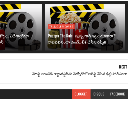
TELUGU MOVIES
ోట్లు.. విదేశాల్లోనూ
Pushpa The Rule : పుష్ప గాడి ఇల్లు చూశారా?
న్’
రాజభవనంలా ఉందే.. లీక్ చేసిన రష్మిక
NEXT
మోస్ట్ వాంటెడ్ గ్యాంగస్టర్‌ను మెక్సికోలో అరెస్ట్ చేసిన ఢిల్లీ పోలీసులు
BLOGGER
DISQUS
FACEBOOK