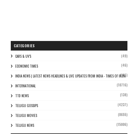
CATEGORIES
(49)
CARS & UV'S
(46)
ECONOMIC TIMES
(106)
INDIA NEWS | LATEST NEWS HEADLINES & LIVE UPDATES FROM INDIA - TIMES OF INDIA
(10716)
INTERNATIONAL
(138)
TTD NEWS
(4237)
TELUGU GOSSIPS
(8655)
TELUGU MOVIES
(15006)
TELUGU NEWS