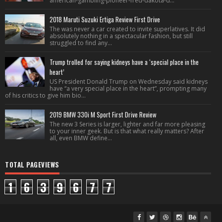
american-gambling-pioneer-fred-dakota-d...
2018 Maruti Suzuki Ertiga Review First Drive
The was never a car created to invite superlatives. It did
absolutely nothing in a spectacular fashion, but still
struggled to find any...
Trump trolled for saying kidneys have a ‘special place in the
heart’
US President Donald Trump on Wednesday said kidneys
have “a very special place in the heart”, prompting many
of his critics to give him bio...
2019 BMW 330i M Sport First Drive Review
The new 3 Series is larger, lighter and far more pleasing
to your inner geek. But is that what really matters? After
all, even BMW define...
TOTAL PAGEVIEWS
1
6
3
9
6
7
7