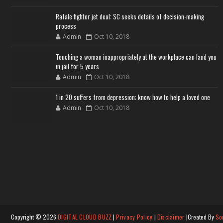
Rafale fighter jet deal: SC seeks details of decision-making
process
Admin
Oct 10, 2018
Touching a woman inappropriately at the workplace can land you
in jail for 5 years
Admin
Oct 10, 2018
1 in 20 suffers from depression; know how to help a loved one
Admin
Oct 10, 2018
Copyright ©
2026
DIGITAL CLOUD BUZZ
|
Privacy Policy
|
Disclaimer
|Created By
So