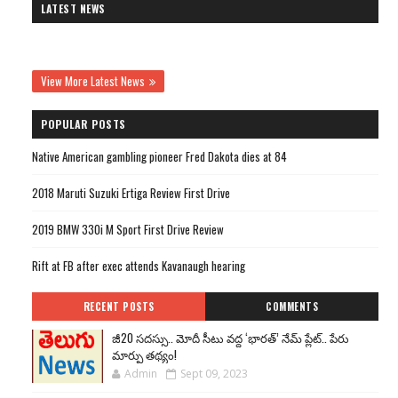
LATEST NEWS
View More Latest News
POPULAR POSTS
Native American gambling pioneer Fred Dakota dies at 84
2018 Maruti Suzuki Ertiga Review First Drive
2019 BMW 330i M Sport First Drive Review
Rift at FB after exec attends Kavanaugh hearing
RECENT POSTS
COMMENTS
జీ20 సదస్సు.. మోదీ సీటు వద్ద ‘భారత్’ నేమ్ ప్లేట్‌.. పేరు
మార్పు తథ్యం!
Admin
Sept 09, 2023