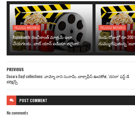
TELUGU MOVIES
TELUGU MOVIES
Rajinikanth: రజనీకాంత్ మాత్రమే ఇలా
రెండు రోజుల్లో రూ.200 క
చేయగలరు.. వాట్ యాన్ ఐడియా తలైవా!
దుమ్ములేపుతున్న ‘జవా
PREVIOUS
Dasara Day1 collections: వామ్మో నాని సునామీ..బాక్సాఫీస్ ఊచ‌కోత‌..‘దసరా’ ఫ‌స్ట్ డే
క‌లెక్ష‌న్స్‌
POST
COMMENT
No comments