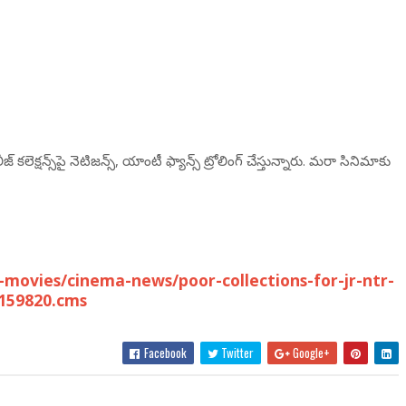
లెక్ష‌న్స్‌పై నెటిజ‌న్స్, యాంటీ ఫ్యాన్స్ ట్రోలింగ్ చేస్తున్నారు. మరా సినిమాకు
ovies/cinema-news/poor-collections-for-jr-ntr-
159820.cms
Facebook
Twitter
Google+