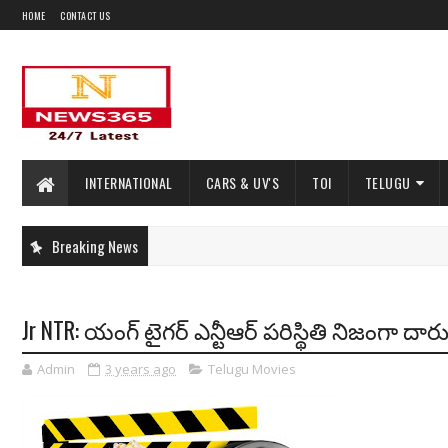
HOME
CONTACT US
INTERNATIONAL
CARS & UV'S
TOI
TELUGU
Breaking News
Jr NTR: యంగ్ టైగ‌ర్ ఎన్టీఆర్ ప‌రిస్థితి నిజంగా ద
Admin
3 years ago
Telugu Movies