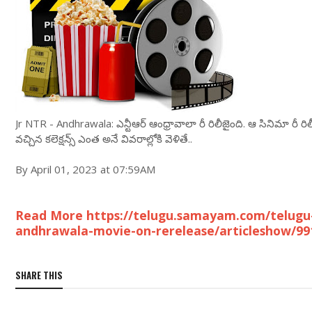
Jr NTR - Andhrawala: ఎన్టీఆర్ ఆంధ్రావాలా రీ రిలీజైంది. ఆ సినిమా రీ రిలీజ్ క‌
వ‌చ్చిన క‌లెక్ష‌న్స్ ఎంత అనే వివ‌రాల్లోకి వెళితే..
By April 01, 2023 at 07:59AM
Read More https://telugu.samayam.com/telugu-m
andhrawala-movie-on-rerelease/articleshow/99
SHARE THIS