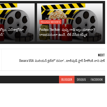
TELUGU MOVIES
ోట్లు.. విదేశాల్లోనూ
Pushpa The Rule : పుష్ప గాడి ఇల్లు చూశారా?
న్’
రాజభవనంలా ఉందే.. లీక్ చేసిన రష్మిక
NEXT
Dasara USA: మిలియన్ క్లబ్‌లో ‘దసరా’...టాలీవుడ్ స్టార్ హీరోలకి నాని షాక్
BLOGGER
DISQUS
FACEBOOK