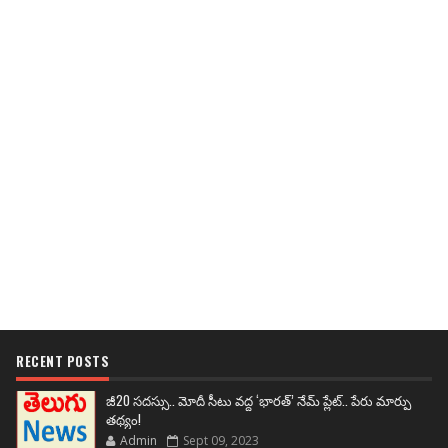
RECENT POSTS
జీ20 సదస్సు.. మోదీ సీటు వద్ద ‘భారత్’ నేమ్ ప్లేట్‌.. పేరు మార్పు
తథ్యం!
Admin
Sept 09, 2023