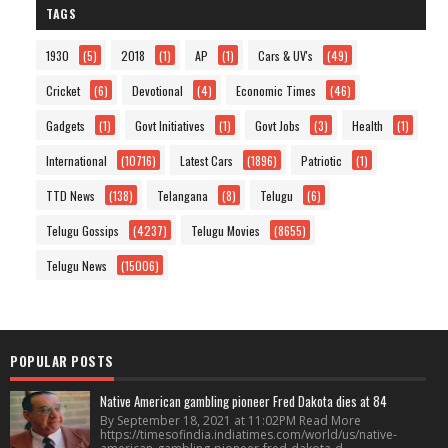
TAGS
1930
(5)
2018
(1)
AP
(1)
Cars & UV's
(49)
Cricket
(6)
Devotional
(4)
Economic Times
(46)
Gadgets
(1)
Govt Initiatives
(1)
Govt Jobs
(3)
Health
(1)
International
(10716)
Latest Cars
(1896)
Patriotic
(1)
TTD News
(138)
Telangana
(8)
Telugu
(6)
Telugu Gossips
(4237)
Telugu Movies
(8655)
Telugu News
(15006)
POPULAR POSTS
Native American gambling pioneer Fred Dakota dies at 84
By September 18, 2021 at 11:02PM Read More
https://timesofindia.indiatimes.com/world/us/native-