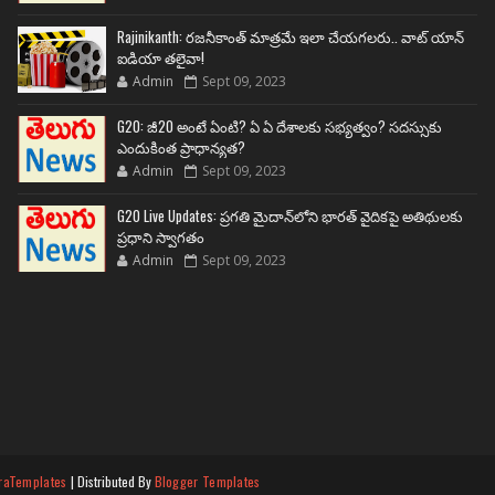
Rajinikanth: రజనీకాంత్ మాత్రమే ఇలా చేయగలరు.. వాట్ యాన్
ఐడియా తలైవా!
Admin
Sept 09, 2023
G20: జీ20 అంటే ఏంటి? ఏ ఏ దేశాలకు సభ్యత్వం? సదస్సుకు
ఎందుకింత ప్రాధాన్యత?
Admin
Sept 09, 2023
G20 Live Updates: ప్రగతి మైదాన్‌లోని భారత్ వైదికపై అతిథులకు
ప్రధాని స్వాగతం
Admin
Sept 09, 2023
raTemplates
| Distributed By
Blogger Templates