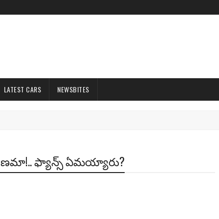
LATEST CARS
NEWSBITES
ారుణమా!.. ఫ్యాన్స్ ఏమ‌య్యారు?