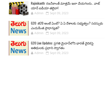
Rajinikanth: రజనీకాంత్ మాత్రమే ఇలా చేయగలరు.. వాట్
యాన్ ఐడియా తలైవా!
Admin
Sept 09, 2023
G20: జీ20 అంటే ఏంటి? ఏ ఏ దేశాలకు సభ్యత్వం? సదస్సుకు
ఎందుకింత ప్రాధాన్యత?
Admin
Sept 09, 2023
G20 Live Updates: ప్రగతి మైదాన్‌లోని భారత్ వైదికపై
అతిథులకు ప్రధాని స్వాగతం
Admin
Sept 09, 2023