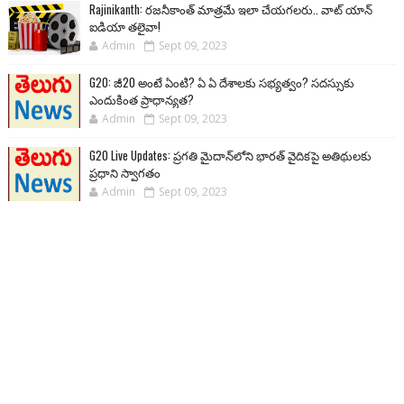
Rajinikanth: రజనీకాంత్ మాత్రమే ఇలా చేయగలరు.. వాట్ యాన్
ఐడియా తలైవా!
Admin
Sept 09, 2023
G20: జీ20 అంటే ఏంటి? ఏ ఏ దేశాలకు సభ్యత్వం? సదస్సుకు
ఎందుకింత ప్రాధాన్యత?
Admin
Sept 09, 2023
G20 Live Updates: ప్రగతి మైదాన్‌లోని భారత్ వైదికపై అతిథులకు
ప్రధాని స్వాగతం
Admin
Sept 09, 2023