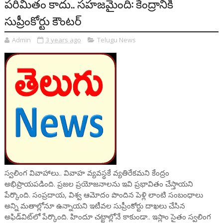
పరిమితం కాదు.. సహజమైంది: కేంద్రానికి
సుప్రీంకోర్టు కౌంటర్
Admin
3 years ago
Telugu News
స్వలింగ వివాహాలు.. వివాహ వ్యవస్థకే వ్యతిరేకమని కేంద్రం
అభిప్రాయపడింది. ప్రజల ప్రయోజనాలను ఇవి ప్రభావితం చేస్తాయని
పేర్కొంది. సంప్రదాయ, విశ్వ ఆమోదం పొందిన పెళ్లి లాంటి సంబంధాలు
అన్ని మతాల్లోనూ ఉన్నాయని ఇటీవల సుప్రీంకోర్టు దాఖలు చేసిన
అఫిడ్‌విట్‌లో పేర్కొంది. హిందూ చట్టాల్లోనే కాకుండా.. ఇస్లాం సైతం స్వలింగ