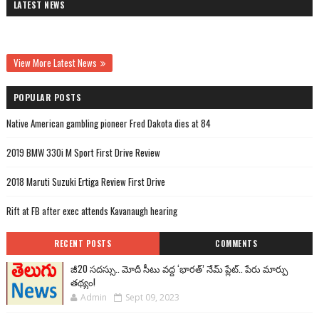
LATEST NEWS
View More Latest News
POPULAR POSTS
Native American gambling pioneer Fred Dakota dies at 84
2019 BMW 330i M Sport First Drive Review
2018 Maruti Suzuki Ertiga Review First Drive
Rift at FB after exec attends Kavanaugh hearing
RECENT POSTS
COMMENTS
జీ20 సదస్సు.. మోదీ సీటు వద్ద ‘భారత్’ నేమ్ ప్లేట్‌.. పేరు మార్పు
తథ్యం!
Admin
Sept 09, 2023