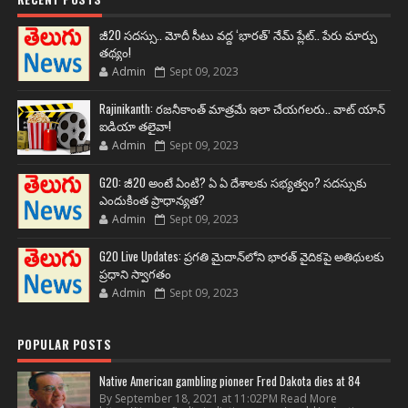
జీ20 సదస్సు.. మోదీ సీటు వద్ద ‘భారత్’ నేమ్ ప్లేట్‌.. పేరు మార్పు
తథ్యం!
Admin
Sept 09, 2023
Rajinikanth: రజనీకాంత్ మాత్రమే ఇలా చేయగలరు.. వాట్ యాన్
ఐడియా తలైవా!
Admin
Sept 09, 2023
G20: జీ20 అంటే ఏంటి? ఏ ఏ దేశాలకు సభ్యత్వం? సదస్సుకు
ఎందుకింత ప్రాధాన్యత?
Admin
Sept 09, 2023
G20 Live Updates: ప్రగతి మైదాన్‌లోని భారత్ వైదికపై అతిథులకు
ప్రధాని స్వాగతం
Admin
Sept 09, 2023
POPULAR POSTS
Native American gambling pioneer Fred Dakota dies at 84
By September 18, 2021 at 11:02PM Read More