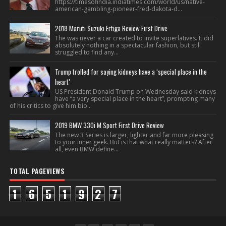
https://timesofindia.indiatimes.com/world/us/native-
american-gambling-pioneer-fred-dakota-d...
2018 Maruti Suzuki Ertiga Review First Drive
The was never a car created to invite superlatives. It did
absolutely nothing in a spectacular fashion, but still
struggled to find any...
Trump trolled for saying kidneys have a ‘special place in the
heart’
US President Donald Trump on Wednesday said kidneys
have “a very special place in the heart”, prompting many
of his critics to give him bio...
2019 BMW 330i M Sport First Drive Review
The new 3 Series is larger, lighter and far more pleasing
to your inner geek. But is that what really matters? After
all, even BMW define...
TOTAL PAGEVIEWS
1
6
5
1
9
2
7