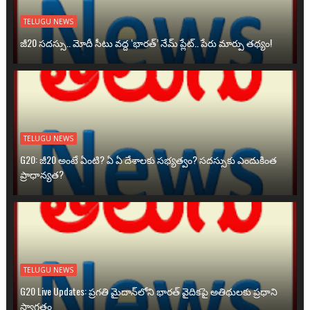
TELUGU NEWS
జీ20 సదస్సు.. మోదీ సీటు వద్ద ‘భారత్’ నేమ్ ప్లేట్‌.. పేరు మార్పు తథ్యం!
TELUGU NEWS
G20: జీ20 అంటే ఏంటి? ఏ ఏ దేశాలకు సభ్యత్వం? సదస్సుకు ఎందుకింత
ప్రాధాన్యత?
TELUGU NEWS
G20 Live Updates: ప్రగతి మైదాన్‌లోని భారత్ వైదికపై అతిథులకు ప్రధాని
స్వాగతం