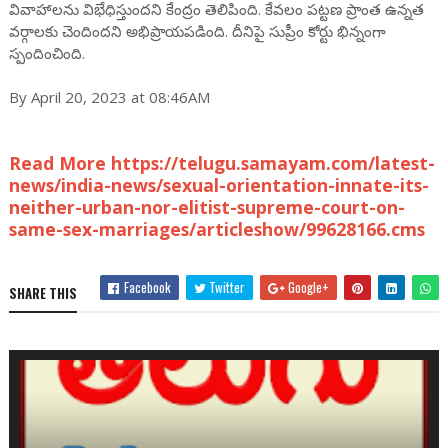
వివాహాలను విభేధిస్తుందని కేంద్రం తెలిపింది. కేవలం పట్టణ ప్రాంత ఉన్నత
వర్గాలకు చెందిందని అభిప్రాయపడింది. దీనిపై సుప్రీం కోర్టు భిన్నంగా
స్పందించింది.
By April 20, 2023 at 08:46AM
Read More https://telugu.samayam.com/latest-
news/india-news/sexual-orientation-innate-its-
neither-urban-nor-elitist-supreme-court-on-
same-sex-marriages/articleshow/99628166.cms
Facebook
Twitter
Google+
SHARE THIS