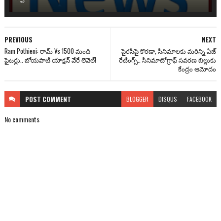
PREVIOUS
NEXT
Ram Pothieni: రామ్ Vs 1500 మంది
పైరసీపై కొరడా, సినిమాలకు మరిన్ని ఏజ్
ఫైటర్లు.. బోయపాటి యాక్షన్ వేరే లెవెల్!
రేటింగ్స్.. సినిమాటోగ్రాఫ్ సవరణ బిల్లుకు
కేంద్రం ఆమోదం
POST
COMMENT
BLOGGER
DISQUS
FACEBOOK
No comments