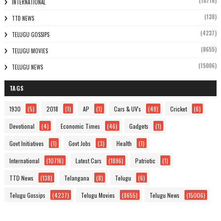
(10716)
INTERNATIONAL
(138)
TTD NEWS
(4237)
TELUGU GOSSIPS
(8655)
TELUGU MOVIES
(15006)
TELUGU NEWS
TAGS
1930
(5)
2018
(1)
AP
(1)
Cars & UV's
(49)
Cricket
(6)
Devotional
(4)
Economic Times
(46)
Gadgets
(1)
Govt Initiatives
(1)
Govt Jobs
(3)
Health
(1)
International
(10716)
Latest Cars
(1896)
Patriotic
(1)
TTD News
(138)
Telangana
(8)
Telugu
(6)
Telugu Gossips
(4237)
Telugu Movies
(8655)
Telugu News
(15006)