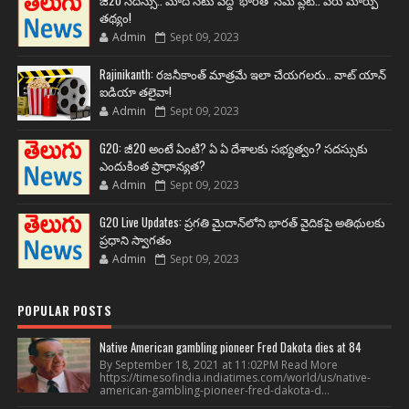
జీ20 సదస్సు.. మోదీ సీటు వద్ద ‘భారత్’ నేమ్ ప్లేట్‌.. పేరు మార్పు
తథ్యం!
Admin
Sept 09, 2023
Rajinikanth: రజనీకాంత్ మాత్రమే ఇలా చేయగలరు.. వాట్ యాన్
ఐడియా తలైవా!
Admin
Sept 09, 2023
G20: జీ20 అంటే ఏంటి? ఏ ఏ దేశాలకు సభ్యత్వం? సదస్సుకు
ఎందుకింత ప్రాధాన్యత?
Admin
Sept 09, 2023
G20 Live Updates: ప్రగతి మైదాన్‌లోని భారత్ వైదికపై అతిథులకు
ప్రధాని స్వాగతం
Admin
Sept 09, 2023
POPULAR POSTS
Native American gambling pioneer Fred Dakota dies at 84
By September 18, 2021 at 11:02PM Read More
https://timesofindia.indiatimes.com/world/us/native-
american-gambling-pioneer-fred-dakota-d...