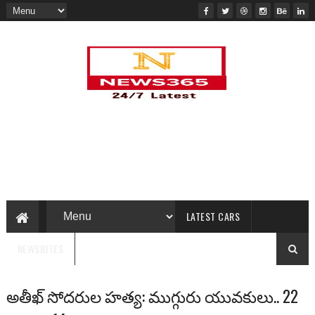
LATEST CARS
NEWSBITES
అతీఖ్ సోదరుల హత్య: ముగ్గురు యువకులు.. 22