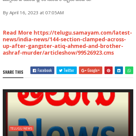
By April 16, 2023 at 07:05AM
Read More https://telugu.samayam.com/latest-
news/india-news/144-section-clamped-across-
up-after-gangster-atiq-ahmed-and-brother-
ashraf-murder/articleshow/99526923.cms
Facebook
Twitter
Google+
SHARE THIS
TELUGU NEWS