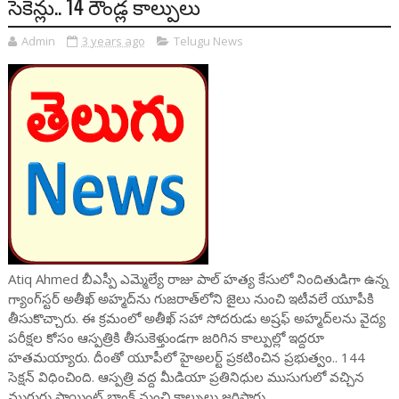
సెకెన్లు.. 14 రౌండ్ల కాల్పులు
Admin
3 years ago
Telugu News
Atiq Ahmed బీఎస్పీ ఎమ్మెల్యే రాజు పాల్ హత్య కేసులో నిందితుడిగా ఉన్న
గ్యాంగ్‌స్టర్ అతీఖ్ అహ్మద్‌ను గుజరాత్‌లోని జైలు నుంచి ఇటీవలే యూపీకి
తీసుకొచ్చారు. ఈ క్రమంలో అతీఖ్ సహా సోదరుడు అష్రఫ్ అహ్మద్‌లను వైద్య
పరీక్షల కోసం ఆస్పత్రికి తీసుకెళ్తుండగా జరిగిన కాల్పుల్లో ఇద్దరూ
హతమయ్యారు. దీంతో యూపీలో హైఅలర్ట్ ప్రకటించిన ప్రభుత్వం.. 144
సెక్షన్ విధించింది. ఆస్పత్రి వద్ద మీడియా ప్రతినిధుల ముసుగులో వచ్చిన
ముగ్గురు పాయింట్ బ్లాంక్ నుంచి కాల్పులు జరిపారు.