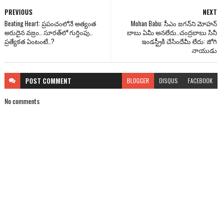
PREVIOUS
NEXT
Beating Heart: ప్రపంచంలోనే అత్యంత
Mohan Babu: సీఎం జ‌గ‌న్‌ని మోహ‌న్
అరుదైన వజ్రం.. సూరత్‌లో గుర్తింపు..
బాబు ఏమీ అన‌లేదు..చంద్ర‌బాబు సినీ
ప్రత్యేకత ఏంటంటే..?
ఇండ‌స్ట్రీకి చేసిందేమీ లేదు: జోగి
నాయుడు
POST
COMMENT
BLOGGER
DISQUS
FACEBOOK
No comments