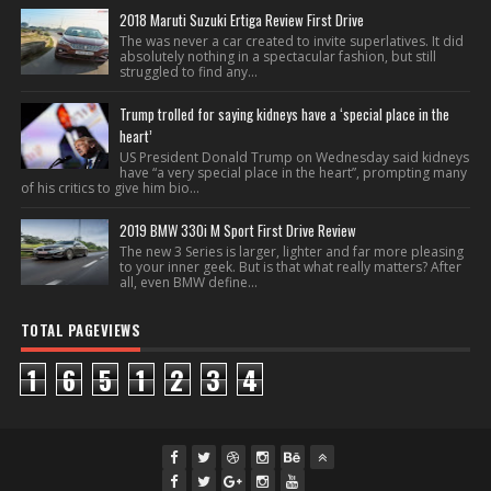
2018 Maruti Suzuki Ertiga Review First Drive
The was never a car created to invite superlatives. It did
absolutely nothing in a spectacular fashion, but still
struggled to find any...
Trump trolled for saying kidneys have a ‘special place in the
heart’
US President Donald Trump on Wednesday said kidneys
have “a very special place in the heart”, prompting many
of his critics to give him bio...
2019 BMW 330i M Sport First Drive Review
The new 3 Series is larger, lighter and far more pleasing
to your inner geek. But is that what really matters? After
all, even BMW define...
TOTAL PAGEVIEWS
1
6
5
1
2
3
4