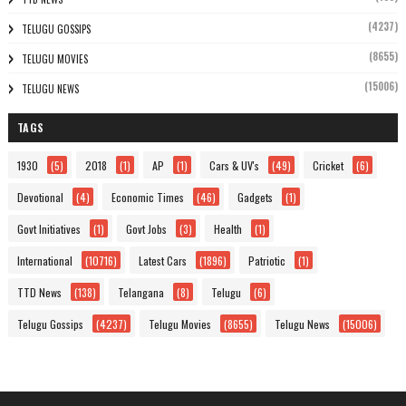
(4237)
TELUGU GOSSIPS
(8655)
TELUGU MOVIES
(15006)
TELUGU NEWS
TAGS
1930
(5)
2018
(1)
AP
(1)
Cars & UV's
(49)
Cricket
(6)
Devotional
(4)
Economic Times
(46)
Gadgets
(1)
Govt Initiatives
(1)
Govt Jobs
(3)
Health
(1)
International
(10716)
Latest Cars
(1896)
Patriotic
(1)
TTD News
(138)
Telangana
(8)
Telugu
(6)
Telugu Gossips
(4237)
Telugu Movies
(8655)
Telugu News
(15006)