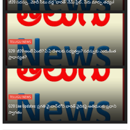
జీ20 సదస్సు.. మోదీ సీటు వద్ద ‘భారత్’ నేమ్ ప్లేట్‌.. పేరు మార్పు తథ్యం!
TELUGU NEWS
G20: జీ20 అంటే ఏంటి? ఏ ఏ దేశాలకు సభ్యత్వం? సదస్సుకు ఎందుకింత
ప్రాధాన్యత?
TELUGU NEWS
G20 Live Updates: ప్రగతి మైదాన్‌లోని భారత్ వైదికపై అతిథులకు ప్రధాని
స్వాగతం