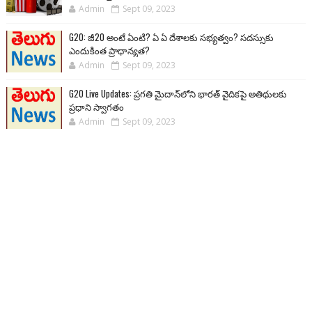
Admin
Sept 09, 2023
G20: జీ20 అంటే ఏంటి? ఏ ఏ దేశాలకు సభ్యత్వం? సదస్సుకు
ఎందుకింత ప్రాధాన్యత?
Admin
Sept 09, 2023
G20 Live Updates: ప్రగతి మైదాన్‌లోని భారత్ వైదికపై అతిథులకు
ప్రధాని స్వాగతం
Admin
Sept 09, 2023