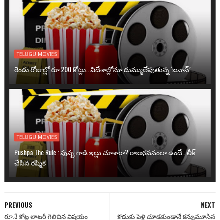
TELUGU MOVIES
రెండు రోజుల్లో రూ.200 కోట్లు.. విదేశాల్లోనూ దుమ్ములేపుతున్న ‘జవాన్’
TELUGU MOVIES
Pushpa The Rule : పుష్ప గాడి ఇల్లు చూశారా? రాజభవనంలా ఉందే.. లీక్
చేసిన రష్మిక
PREVIOUS
NEXT
రూ.3 కోట్ల లాటరీ గెలిచిన విషయం
కొడుకు పెళ్లి చూడకుండానే కన్నుమూసిన