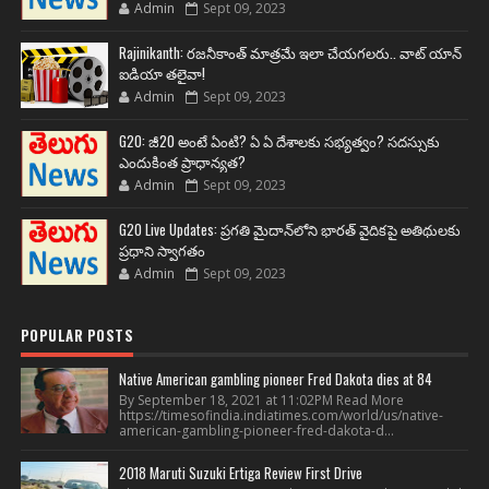
Admin
Sept 09, 2023
Rajinikanth: రజనీకాంత్ మాత్రమే ఇలా చేయగలరు.. వాట్ యాన్
ఐడియా తలైవా!
Admin
Sept 09, 2023
G20: జీ20 అంటే ఏంటి? ఏ ఏ దేశాలకు సభ్యత్వం? సదస్సుకు
ఎందుకింత ప్రాధాన్యత?
Admin
Sept 09, 2023
G20 Live Updates: ప్రగతి మైదాన్‌లోని భారత్ వైదికపై అతిథులకు
ప్రధాని స్వాగతం
Admin
Sept 09, 2023
POPULAR POSTS
Native American gambling pioneer Fred Dakota dies at 84
By September 18, 2021 at 11:02PM Read More
https://timesofindia.indiatimes.com/world/us/native-
american-gambling-pioneer-fred-dakota-d...
2018 Maruti Suzuki Ertiga Review First Drive