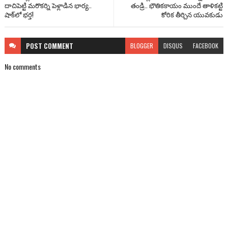
దాచిపెట్టి మరొకర్ని పెళ్లాడిన భార్య..
తండ్రి.. భౌతికకాయం ముందే తాళికట్టి
షాక్‌లో భర్త!
కోరిక తీర్చిన యువకుడు
POST
COMMENT
BLOGGER
DISQUS
FACEBOOK
No comments