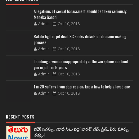
Allegations of sexual harassment should be taken seriously:
Maneka Gandhi
Admin
Oct 10, 2018
Rafale fighter jet deal: SC seeks details of decision-making
process
Admin
Oct 10, 2018
Touching a woman inappropriately at the workplace can land
you in jail for 5 years
Admin
Oct 10, 2018
1 in 20 suffers from depression; know how to help a loved one
Admin
Oct 10, 2018
RECENT POSTS
జీ20 సదస్సు.. మోదీ సీటు వద్ద ‘భారత్’ నేమ్ ప్లేట్‌.. పేరు మార్పు
తథ్యం!