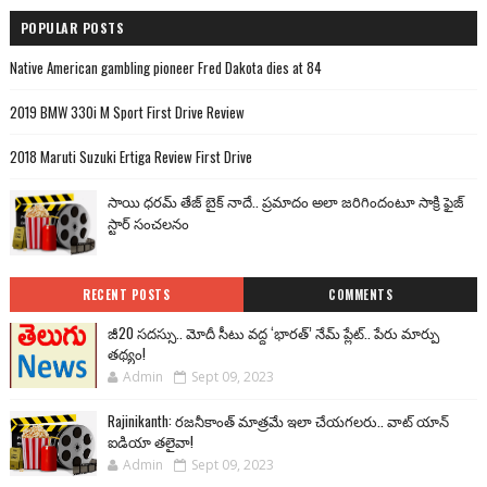
POPULAR POSTS
Native American gambling pioneer Fred Dakota dies at 84
2019 BMW 330i M Sport First Drive Review
2018 Maruti Suzuki Ertiga Review First Drive
సాయి ధరమ్ తేజ్ బైక్ నాదే.. ప్రమాదం అలా జరిగిందంటూ సాక్రి ఫైజ్
స్టార్ సంచలనం
RECENT POSTS
COMMENTS
జీ20 సదస్సు.. మోదీ సీటు వద్ద ‘భారత్’ నేమ్ ప్లేట్‌.. పేరు మార్పు
తథ్యం!
Admin
Sept 09, 2023
Rajinikanth: రజనీకాంత్ మాత్రమే ఇలా చేయగలరు.. వాట్ యాన్
ఐడియా తలైవా!
Admin
Sept 09, 2023