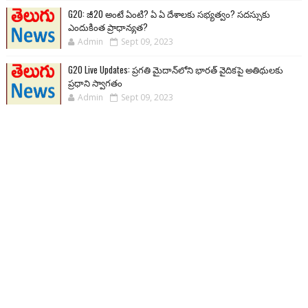
G20: జీ20 అంటే ఏంటి? ఏ ఏ దేశాలకు సభ్యత్వం? సదస్సుకు
ఎందుకింత ప్రాధాన్యత?
Admin
Sept 09, 2023
G20 Live Updates: ప్రగతి మైదాన్‌లోని భారత్ వైదికపై అతిథులకు
ప్రధాని స్వాగతం
Admin
Sept 09, 2023