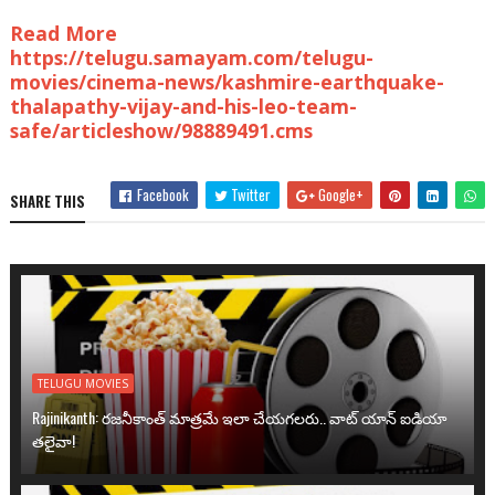
Read More
https://telugu.samayam.com/telugu-
movies/cinema-news/kashmire-earthquake-
thalapathy-vijay-and-his-leo-team-
safe/articleshow/98889491.cms
Facebook
Twitter
Google+
SHARE THIS
TELUGU MOVIES
Rajinikanth: రజనీకాంత్ మాత్రమే ఇలా చేయగలరు.. వాట్ యాన్ ఐడియా
తలైవా!