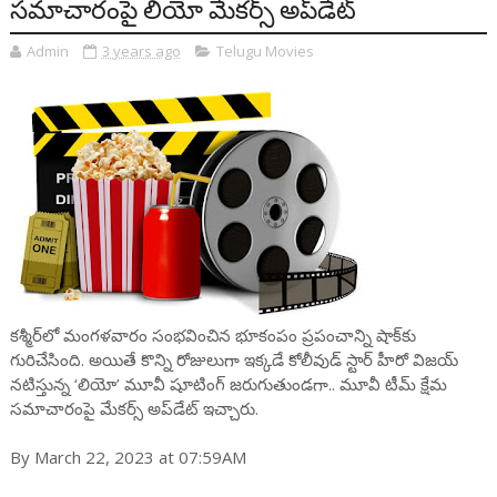
సమాచారంపై లియో మేకర్స్ అప్‌డేట్
Admin
3 years ago
Telugu Movies
కశ్మీర్‌లో మంగళవారం సంభవించిన భూకంపం ప్రపంచాన్ని షాక్‌కు
గురిచేసింది. అయితే కొన్ని రోజులుగా ఇక్కడే కోలీవుడ్ స్టార్ హీరో విజయ్
నటిస్తున్న ‘లియో’ మూవీ షూటింగ్‌ జరుగుతుండగా.. మూవీ టీమ్ క్షేమ
సమాచారంపై మేకర్స్ అప్‌డేట్ ఇచ్చారు.
By March 22, 2023 at 07:59AM