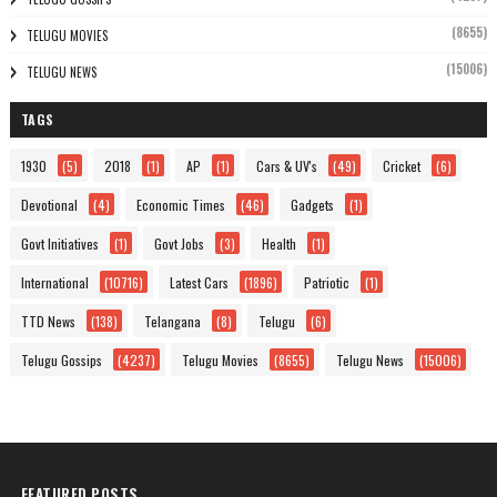
(8655)
TELUGU MOVIES
(15006)
TELUGU NEWS
TAGS
1930
(5)
2018
(1)
AP
(1)
Cars & UV's
(49)
Cricket
(6)
Devotional
(4)
Economic Times
(46)
Gadgets
(1)
Govt Initiatives
(1)
Govt Jobs
(3)
Health
(1)
International
(10716)
Latest Cars
(1896)
Patriotic
(1)
TTD News
(138)
Telangana
(8)
Telugu
(6)
Telugu Gossips
(4237)
Telugu Movies
(8655)
Telugu News
(15006)
FEATURED POSTS