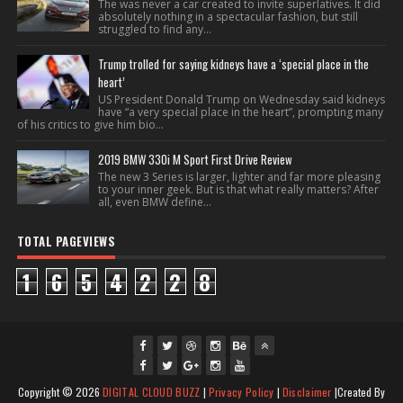
The was never a car created to invite superlatives. It did
absolutely nothing in a spectacular fashion, but still
struggled to find any...
Trump trolled for saying kidneys have a ‘special place in the
heart’
US President Donald Trump on Wednesday said kidneys
have “a very special place in the heart”, prompting many
of his critics to give him bio...
2019 BMW 330i M Sport First Drive Review
The new 3 Series is larger, lighter and far more pleasing
to your inner geek. But is that what really matters? After
all, even BMW define...
TOTAL PAGEVIEWS
1
6
5
4
2
2
8
fac
twi
gpl
ins
you
Copyright ©
2026
DIGITAL CLOUD BUZZ
|
Privacy Policy
|
Disclaimer
|Created By