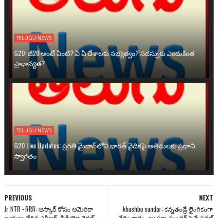
TELUGU NEWS
G20: జీ20 అంటే ఏంటి? ఏ ఏ దేశాలకు సభ్యత్వం? సదస్సుకు ఎందుకింత
ప్రాధాన్యత?
TELUGU NEWS
G20 Live Updates: ప్రగతి మైదాన్‌లోని భారత్ వైదికపై అతిథులకు ప్రధాని
స్వాగతం
PREVIOUS
NEXT
Jr NTR - RRR: ఆస్కార్ కోసం అమెరికా
khushbu sundar: క‌న్న‌తండ్రే లైంగికంగా
బ‌య‌లు దేరిన ఎన్టీఆర్‌..వీడియో వైర‌ల్‌
వేధించాడు.. ఖుష్బూ సుంద‌ర్ సెన్సేష‌న‌ల్