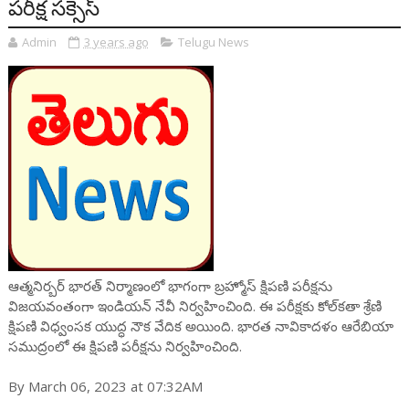
పరీక్ష సక్సెస్
Admin
3 years ago
Telugu News
ఆత్మనిర్బర్‌ భారత్‌ నిర్మాణంలో భాగంగా బ్రహ్మోస్ క్షిపణి పరీక్షను
విజయవంతంగా ఇండియన్‌ నేవీ నిర్వహించింది. ఈ పరీక్షకు కోల్‌కతా శ్రేణి
క్షిపణి విధ్వంసక యుద్ధ నౌక వేదిక అయింది. భారత నావికాదళం ఆరేబియా
సముద్రంలో ఈ క్షిపణి పరీక్షను నిర్వహించింది.
By March 06, 2023 at 07:32AM