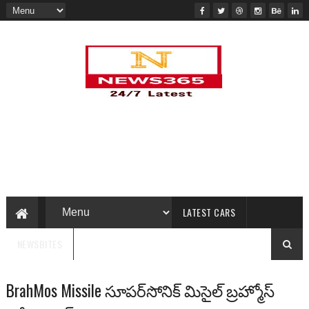
LATEST CARS
NEWSBITES
BrahMos Missile సూపర్‌సోనిక్ మిసైల్ బ్రహ్మోస్‌