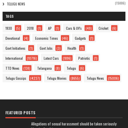
(15006)
TELUGU NEWS
TAGS
1930
(5)
2018
(1)
AP
(1)
Cars & UV's
(49)
Cricket
(6)
Devotional
(4)
Economic Times
(46)
Gadgets
(1)
Govt Initiatives
(1)
Govt Jobs
(3)
Health
(1)
International
(10716)
Latest Cars
(1896)
Patriotic
(1)
TTD News
(138)
Telangana
(8)
Telugu
(6)
Telugu Gossips
(4237)
Telugu Movies
(8655)
Telugu News
(15006)
FEATURED POSTS
Allegations of sexual harassment should be taken seriously: