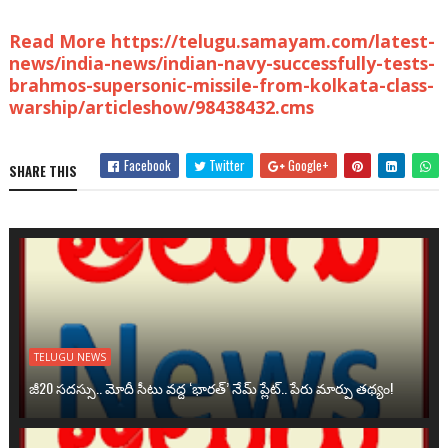
Read More https://telugu.samayam.com/latest-
news/india-news/indian-navy-successfully-tests-
brahmos-supersonic-missile-from-kolkata-class-
warship/articleshow/98438432.cms
Facebook
Twitter
Google+
SHARE THIS
TELUGU NEWS
జీ20 సదస్సు.. మోదీ సీటు వద్ద ‘భారత్’ నేమ్ ప్లేట్‌.. పేరు మార్పు తథ్యం!