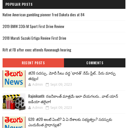
POPULAR POSTS
Native American gambling pioneer Fred Dakota dies at 84
2019 BMW 330i M Sport First Drive Review
2018 Maruti Suzuki Ertiga Review First Drive
Rift at FB after exec attends Kavanaugh hearing
RECENT POSTS
COMMENTS
జీ20 సదస్సు.. మోదీ సీటు వద్ద ‘భారత్’ నేమ్ ప్లేట్‌.. పేరు మార్పు
తథ్యం!
Admin
Sept 09, 2023
Rajinikanth: రజనీకాంత్ మాత్రమే ఇలా చేయగలరు.. వాట్ యాన్
ఐడియా తలైవా!
Admin
Sept 09, 2023
G20: జీ20 అంటే ఏంటి? ఏ ఏ దేశాలకు సభ్యత్వం? సదస్సుకు
ఎందుకింత ప్రాధాన్యత?