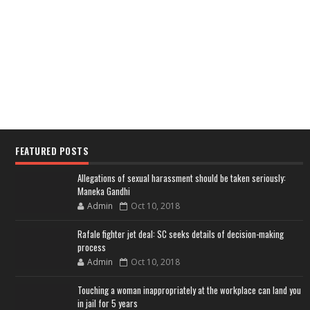
FEATURED POSTS
Allegations of sexual harassment should be taken seriously:
Maneka Gandhi
Admin
Oct 10, 2018
Rafale fighter jet deal: SC seeks details of decision-making
process
Admin
Oct 10, 2018
Touching a woman inappropriately at the workplace can land you
in jail for 5 years