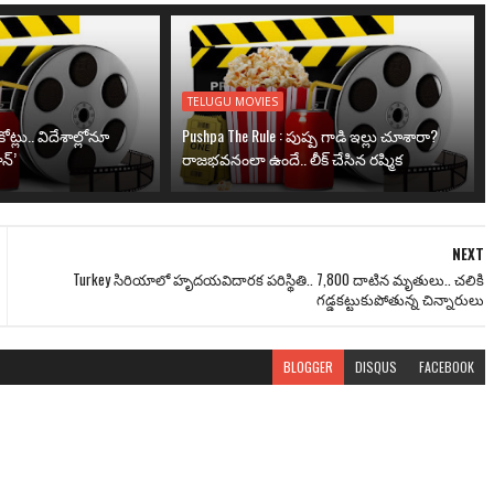
TELUGU MOVIES
ోట్లు.. విదేశాల్లోనూ
Pushpa The Rule : పుష్ప గాడి ఇల్లు చూశారా?
న్’
రాజభవనంలా ఉందే.. లీక్ చేసిన రష్మిక
NEXT
Turkey సిరియాలో హృదయవిదారక పరిస్థితి.. 7,800 దాటిన మృతులు.. చలికి
గడ్డకట్టుకుపోతున్న చిన్నారులు
BLOGGER
DISQUS
FACEBOOK