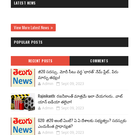
LATEST NEWS
View More Latest News
POPULAR POSTS
RECENT POSTS
COMMENTS
జీ20 సదస్సు.. మోదీ సీటు వద్ద ‘భారత్’ నేమ్ ప్లేట్‌.. పేరు
మార్పు తథ్యం!
Admin
Sept 09, 2023
Rajinikanth: రజనీకాంత్ మాత్రమే ఇలా చేయగలరు.. వాట్
యాన్ ఐడియా తలైవా!
Admin
Sept 09, 2023
G20: జీ20 అంటే ఏంటి? ఏ ఏ దేశాలకు సభ్యత్వం? సదస్సుకు
ఎందుకింత ప్రాధాన్యత?
Admin
Sept 09, 2023