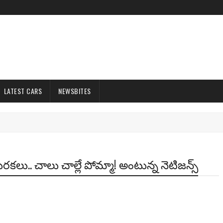
LATEST CARS
NEWSBITES
ురకలు.. చాలు చాల్లే పోమ్మా! అంటున్న నెటిజన్స్