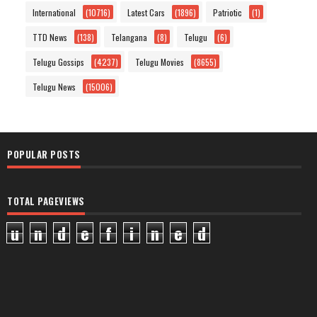
International
(10716)
Latest Cars
(1896)
Patriotic
(1)
TTD News
(138)
Telangana
(8)
Telugu
(6)
Telugu Gossips
(4237)
Telugu Movies
(8655)
Telugu News
(15006)
POPULAR POSTS
TOTAL PAGEVIEWS
u
n
d
e
f
i
n
e
d