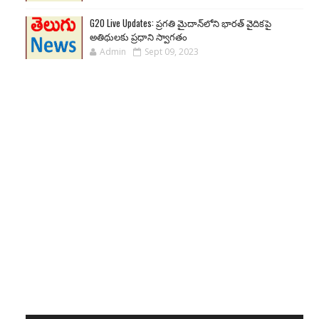
G20 Live Updates: ప్రగతి మైదాన్‌లోని భారత్ వైదికపై
అతిథులకు ప్రధాని స్వాగతం
Admin
Sept 09, 2023