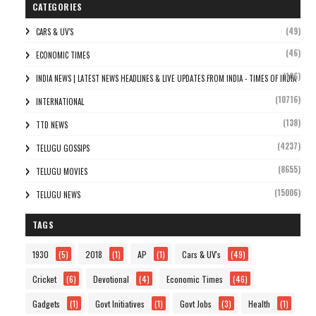
CATEGORIES
(49)
CARS & UV'S
(46)
ECONOMIC TIMES
(106)
INDIA NEWS | LATEST NEWS HEADLINES & LIVE UPDATES FROM INDIA - TIMES OF INDIA
(10716)
INTERNATIONAL
(138)
TTD NEWS
(4237)
TELUGU GOSSIPS
(8655)
TELUGU MOVIES
(15006)
TELUGU NEWS
TAGS
1930
(5)
2018
(1)
AP
(1)
Cars & UV's
(49)
Cricket
(6)
Devotional
(4)
Economic Times
(46)
Gadgets
(1)
Govt Initiatives
(1)
Govt Jobs
(3)
Health
(1)