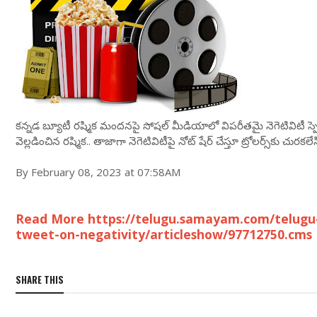
కన్నడ బ్యూటీ రష్మిక మందనపై సోషల్ మీడియాలో విపరీతమై నెగెటివిటీ స్ప్రె
వెల్లడించిన రష్మిక.. తాజాగా నెగెటివిటీపై నోట్ షేర్ చేస్తూ ట్రోలర్స్‌కు చురకలే
By February 08, 2023 at 07:58AM
Read More https://telugu.samayam.com/telug
tweet-on-negativity/articleshow/97712750.cms
SHARE THIS