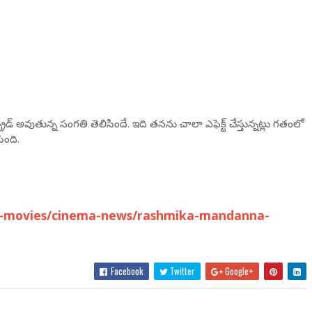
డ్ అవుతున్న సంగతి తెలిసిందే. ఇది తనను చాలా ఎఫెక్ట్ చేస్తున్నట్లు గతంలో
సింది.
u-movies/cinema-news/rashmika-mandanna-
Facebook
Twitter
Google+