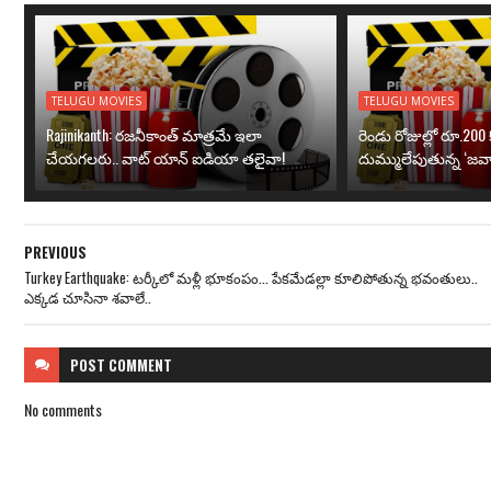
TELUGU MOVIES
TELUGU MOVIES
Rajinikanth: రజనీకాంత్ మాత్రమే ఇలా
రెండు రోజుల్లో రూ.200 క
చేయగలరు.. వాట్ యాన్ ఐడియా తలైవా!
దుమ్ములేపుతున్న ‘జవా
PREVIOUS
Turkey Earthquake: టర్కీలో మళ్లీ భూకంపం... పేకమేడల్లా కూలిపోతున్న భవంతులు..
ఎక్కడ చూసినా శవాలే..
POST
COMMENT
No comments