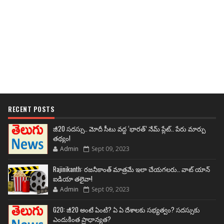
RECENT POSTS
జీ20 సదస్సు.. మోదీ సీటు వద్ద ‘భారత్’ నేమ్ ప్లేట్‌.. పేరు మార్పు
తథ్యం!
Admin
Sept 09, 2023
Rajinikanth: రజనీకాంత్ మాత్రమే ఇలా చేయగలరు.. వాట్ యాన్
ఐడియా తలైవా!
Admin
Sept 09, 2023
G20: జీ20 అంటే ఏంటి? ఏ ఏ దేశాలకు సభ్యత్వం? సదస్సుకు
ఎందుకింత ప్రాధాన్యత?