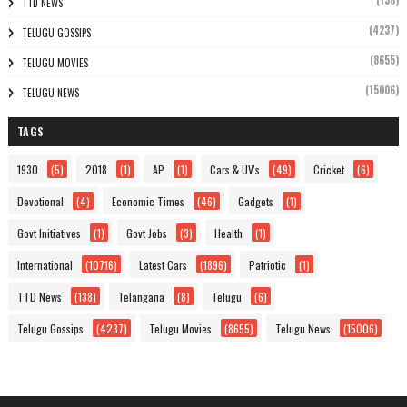
(138)
TTD NEWS
(4237)
TELUGU GOSSIPS
(8655)
TELUGU MOVIES
(15006)
TELUGU NEWS
TAGS
1930
(5)
2018
(1)
AP
(1)
Cars & UV's
(49)
Cricket
(6)
Devotional
(4)
Economic Times
(46)
Gadgets
(1)
Govt Initiatives
(1)
Govt Jobs
(3)
Health
(1)
International
(10716)
Latest Cars
(1896)
Patriotic
(1)
TTD News
(138)
Telangana
(8)
Telugu
(6)
Telugu Gossips
(4237)
Telugu Movies
(8655)
Telugu News
(15006)