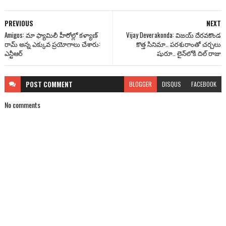
PREVIOUS
NEXT
Amigos: మా ఫ్యామిలీ హీరోల్లో కళ్యాణ్‌
Vijay Deverakonda: విజ‌య్ దేర‌వ‌కొండ
రామ్ అన్న ఎక్కువ ప్రయోగాలు చేశారు:
కొత్త సినిమా.. ప‌రశురాంతో చర్చలు
ఎన్టీఆర్
షురూ.. లైన్‌లోకి దిల్ రాజు
POST
COMMENT
BLOGGER
DISQUS
FACEBOOK
No comments