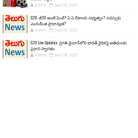
Admin
Sept 09, 2023
G20: జీ20 అంటే ఏంటి? ఏ ఏ దేశాలకు సభ్యత్వం? సదస్సుకు
ఎందుకింత ప్రాధాన్యత?
Admin
Sept 09, 2023
G20 Live Updates: ప్రగతి మైదాన్‌లోని భారత్ వైదికపై అతిథులకు
ప్రధాని స్వాగతం
Admin
Sept 09, 2023