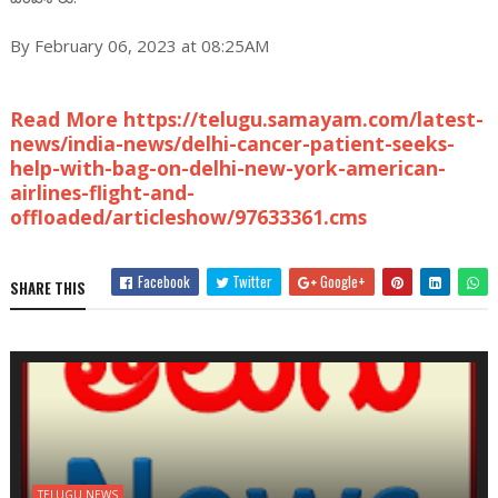
By February 06, 2023 at 08:25AM
Read More https://telugu.samayam.com/latest-
news/india-news/delhi-cancer-patient-seeks-
help-with-bag-on-delhi-new-york-american-
airlines-flight-and-
offloaded/articleshow/97633361.cms
Facebook
Twitter
Google+
SHARE THIS
TELUGU NEWS