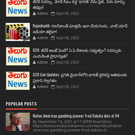
జీ20 సదస్సు.. మోదీ సీటు వద్ద ‘భారత్’ నేమ్ ప్లేట్‌.. పేరు మార్పు
తథ్యం!
Admin
Sept 09, 2023
Rajinikanth: రజనీకాంత్ మాత్రమే ఇలా చేయగలరు.. వాట్ యాన్
ఐడియా తలైవా!
Admin
Sept 09, 2023
G20: జీ20 అంటే ఏంటి? ఏ ఏ దేశాలకు సభ్యత్వం? సదస్సుకు
ఎందుకింత ప్రాధాన్యత?
Admin
Sept 09, 2023
G20 Live Updates: ప్రగతి మైదాన్‌లోని భారత్ వైదికపై అతిథులకు
ప్రధాని స్వాగతం
Admin
Sept 09, 2023
POPULAR POSTS
Native American gambling pioneer Fred Dakota dies at 84
By September 18, 2021 at 11:02PM Read More
https://timesofindia.indiatimes.com/world/us/native-
american-gambling-pioneer-fred-dakota-d...