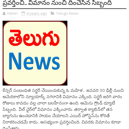
ప్రవర్తించి.. విమానం నుంచి దించేసిన సిబ్బంది
Admin
4 years ago
Telugu News
కేన్సర్ సంబంధిత సర్జరీ చేయించుకున్న ఓ మహిళ... జనవరి 30 ఢిల్లీ నుంచి
అమెరికాలోని న్యూయార్క్ నగరానికి విమానం ఎక్కింది. సర్జరీ జరిగి వారం
రోజులు కావడం వల్ల చాలా బలహీనంగా ఉంది. ఆమెను గ్రౌండ్ డ్యూటీ
సిబ్బంది.. వీల్ ఛైర్‌లో విమానం ఎక్కించారు. తర్వాత క్యాబిన్‌లో తన
బ్యాగును ఉంచడానికి సాయం చేయాలని ఎయిర్‌ హోస్టెస్‌ను కోరితే
నిరాకరించడమే కాదు.. అసభ్యంగా ప్రవర్తించింది. చివరకు విమానం కూడా
దింపేశారు.