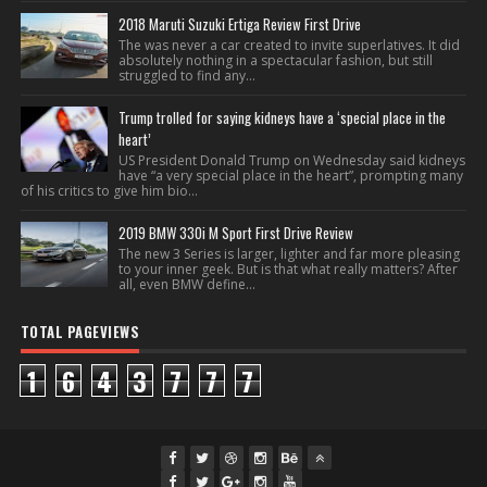
2018 Maruti Suzuki Ertiga Review First Drive
The was never a car created to invite superlatives. It did
absolutely nothing in a spectacular fashion, but still
struggled to find any...
Trump trolled for saying kidneys have a ‘special place in the
heart’
US President Donald Trump on Wednesday said kidneys
have “a very special place in the heart”, prompting many
of his critics to give him bio...
2019 BMW 330i M Sport First Drive Review
The new 3 Series is larger, lighter and far more pleasing
to your inner geek. But is that what really matters? After
all, even BMW define...
TOTAL PAGEVIEWS
1
6
4
3
7
7
7