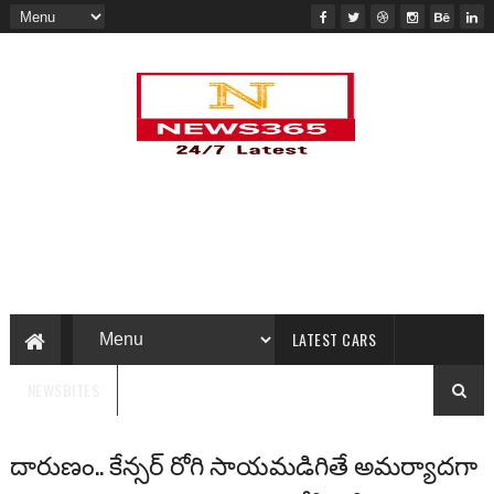
LATEST CARS
NEWSBITES
దారుణం.. కేన్సర్ రోగి సాయమడిగితే అమర్యాదగా