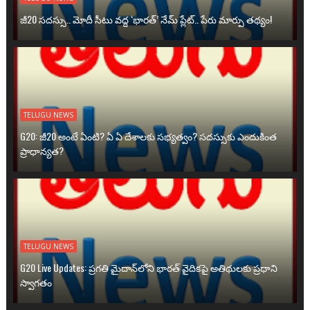
జీ20 సదస్సు.. మోదీ సీటు వద్ద ‘భారత్’ నేమ్ ప్లేట్‌.. పేరు మార్పు తథ్యం!
TELUGU NEWS
G20: జీ20 అంటే ఏంటి? ఏ ఏ దేశాలకు సభ్యత్వం? సదస్సుకు ఎందుకింత
ప్రాధాన్యత?
TELUGU NEWS
G20 Live Updates: ప్రగతి మైదాన్‌లోని భారత్ వైదికపై అతిథులకు ప్రధాని
స్వాగతం