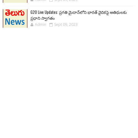
G20 Live Updates: ప్రగతి మైదాన్‌లోని భారత్ వైదికపై అతిథులకు
ప్రధాని స్వాగతం
Admin
Sept 09, 2023