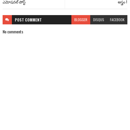
ఎమోష‌న‌ల్ పోస్ట్‌
అస్త్రం !
POST
COMMENT
BLOGGER
DISQUS
FACEBOOK
No comments