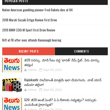
POPULAR POSTS
Native American gambling pioneer Fred Dakota dies at 84
2018 Maruti Suzuki Ertiga Review First Drive
2019 BMW 330i M Sport First Drive Review
Rift at FB after exec attends Kavanaugh hearing
RECENT POSTS
COMMENTS
జీ20 సదస్సు.. మోదీ సీటు వద్ద ‘భారత్’ నేమ్ ప్లేట్‌.. పేరు మార్పు
తథ్యం!
Admin
Sept 09, 2023
Rajinikanth: రజనీకాంత్ మాత్రమే ఇలా చేయగలరు.. వాట్ యాన్
ఐడియా తలైవా!
Admin
Sept 09, 2023
G20: జీ20 అంటే ఏంటి? ఏ ఏ దేశాలకు సభ్యత్వం? సదస్సుకు
ఎందుకింత ప్రాధాన్యత?
Admin
Sept 09, 2023