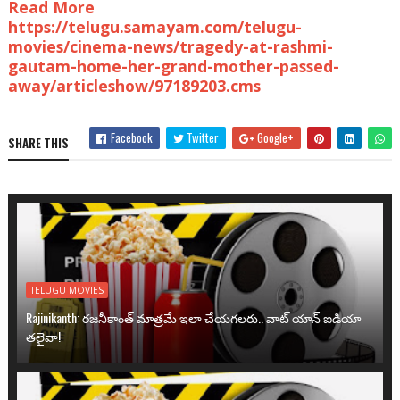
Read More
https://telugu.samayam.com/telugu-
movies/cinema-news/tragedy-at-rashmi-
gautam-home-her-grand-mother-passed-
away/articleshow/97189203.cms
Facebook
Twitter
Google+
SHARE THIS
TELUGU MOVIES
Rajinikanth: రజనీకాంత్ మాత్రమే ఇలా చేయగలరు.. వాట్ యాన్ ఐడియా
తలైవా!