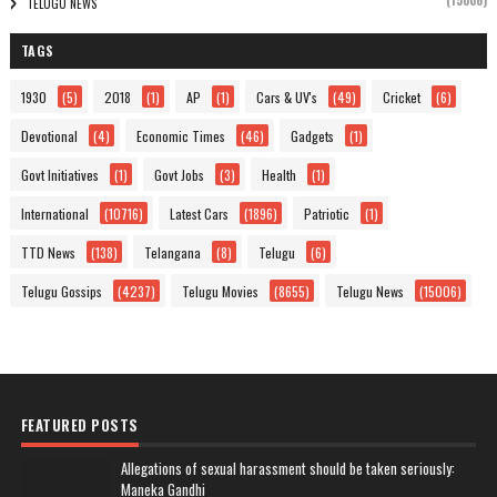
(15006)
TELUGU NEWS
TAGS
1930
(5)
2018
(1)
AP
(1)
Cars & UV's
(49)
Cricket
(6)
Devotional
(4)
Economic Times
(46)
Gadgets
(1)
Govt Initiatives
(1)
Govt Jobs
(3)
Health
(1)
International
(10716)
Latest Cars
(1896)
Patriotic
(1)
TTD News
(138)
Telangana
(8)
Telugu
(6)
Telugu Gossips
(4237)
Telugu Movies
(8655)
Telugu News
(15006)
FEATURED POSTS
Allegations of sexual harassment should be taken seriously:
Maneka Gandhi