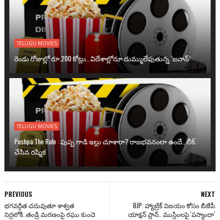
TELUGU MOVIES
రెండు రోజుల్లో రూ.200 కోట్లు.. విదేశాల్లోనూ దుమ్ములేపుతున్న ‘జవాన్’
TELUGU MOVIES
Pushpa The Rule : పుష్ప గాడి ఇల్లు చూశారా? రాజభవనంలా ఉందే.. లీక్
చేసిన రష్మిక
PREVIOUS
NEXT
భ‌గ‌వ‌ద్గీత చ‌దువుతూ శాశ్వ‌త
BJP: హ్యాట్రిక్ విజయం కోసం బీజేపీ
నిద్ర‌లోకి..తండ్రి మ‌ర‌ణంపై ర‌ఘు కుంచె
యాక్షన్ ప్లాన్.. ముస్లింలపై 'పస్మాందా'