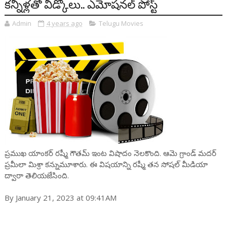
కన్నీళ్లతో వీడ్కోలు.. ఎమోషనల్ పోస్ట్
Admin
4 years ago
Telugu Movies
ప్ర‌ముఖ యాంక‌ర్ ర‌ష్మీ గౌత‌మ్ ఇంట విషాదం నెల‌కొంది. ఆమె గ్రాండ్ మ‌ద‌ర్
ప్ర‌మీలా మిశ్రా క‌న్నుమూశారు. ఈ విష‌యాన్ని ర‌ష్మీ త‌న సోష‌ల్ మీడియా
ద్వారా తెలియ‌జేసింది.
By January 21, 2023 at 09:41AM