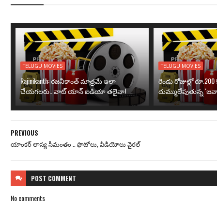
TELUGU MOVIES
TELUGU MOVIES
Rajinikanth: రజనీకాంత్ మాత్రమే ఇలా
రెండు రోజుల్లో రూ.200 క
చేయగలరు.. వాట్ యాన్ ఐడియా తలైవా!
దుమ్ములేపుతున్న ‘జవా
PREVIOUS
యాంకర్ లాస్య సీమంతం .. ఫొటోలు, వీడియోలు వైరల్
POST
COMMENT
No comments