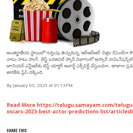
అంతర్జాతీయ స్థాయిలో గుర్తింపు తెచ్చుకున్న ‘ఆర్ఆర్ఆర్’ చిత్రం రీసెంట్‌గా 
నాటు నాటు సాంగ్.. బెస్ట్ ఒరిజినల్ స్కోర్ విభాగంలో ఆస్కార్ నామినేషన్స్
జూనియర్ ఎన్టీఆర్‌కు బెస్ట్ యాక్టర్ అవార్డ్ ఎక్స్‌పెక్ట్ చేస్తుండగా.. తాజాగా ప్రమ
తారక్‌కు ప్లేస్ దక్కింది.
By January 05, 2023 at 01:13PM
Read More https://telugu.samayam.com/telugu-
oscars-2023-best-actor-predictions-list/article
SHARE THIS