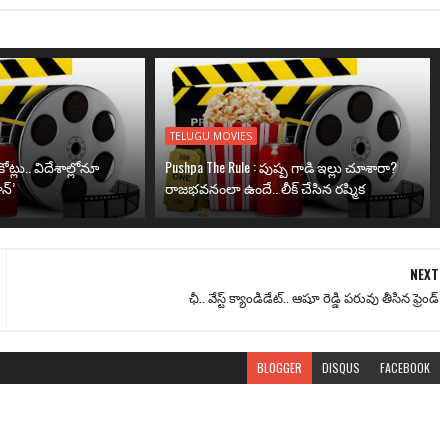
TELUGU MOVIES
ోట్లు.. విదేశాల్లోనూ
Pushpa The Rule : పుష్ప గాడి ఇల్లు చూశారా?
న్’
రాజభవనంలా ఉందే.. లీక్ చేసిన రష్మిక
NEXT
ఛీ.. వేస్ట్ క్యాండిడేట్‌.. ఆషూ రెడ్డి ప‌రువు తీసిన ఫ్రెండ్‌
BLOGGER
DISQUS
FACEBOOK