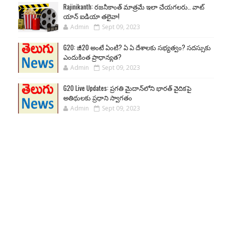
Rajinikanth: రజనీకాంత్ మాత్రమే ఇలా చేయగలరు.. వాట్
యాన్ ఐడియా తలైవా!
Admin
Sept 09, 2023
G20: జీ20 అంటే ఏంటి? ఏ ఏ దేశాలకు సభ్యత్వం? సదస్సుకు
ఎందుకింత ప్రాధాన్యత?
Admin
Sept 09, 2023
G20 Live Updates: ప్రగతి మైదాన్‌లోని భారత్ వైదికపై
అతిథులకు ప్రధాని స్వాగతం
Admin
Sept 09, 2023