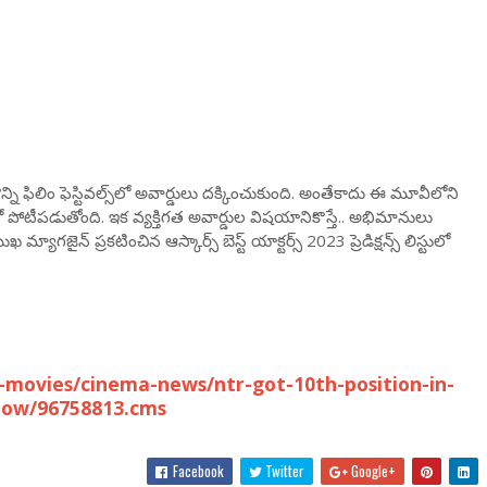
కొన్ని ఫిలిం ఫెస్టివల్స్‌లో అవార్డులు దక్కించుకుంది. అంతేకాదు ఈ మూవీలోని
‌లో పోటీపడుతోంది. ఇక వ్యక్తిగత అవార్డుల విషయానికొస్తే.. అభిమానులు
ుఖ మ్యాగజైన్ ప్రకటించిన ఆస్కార్స్ బెస్ట్ యాక్టర్స్ 2023 ప్రెడిక్షన్స్ లిస్టులో
movies/cinema-news/ntr-got-10th-position-in-
show/96758813.cms
Facebook
Twitter
Google+