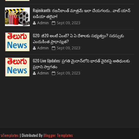
Rajinikanth: రజనీకాంత్ మాత్రమే ఇలా చేయగలరు.. వాట్ యాన్
ఐడియా తలైవా!
Admin
Sept 09, 2023
G20: జీ20 అంటే ఏంటి? ఏ ఏ దేశాలకు సభ్యత్వం? సదస్సుకు
ఎందుకింత ప్రాధాన్యత?
Admin
Sept 09, 2023
G20 Live Updates: ప్రగతి మైదాన్‌లోని భారత్ వైదికపై అతిథులకు
ప్రధాని స్వాగతం
Admin
Sept 09, 2023
raTemplates
| Distributed By
Blogger Templates