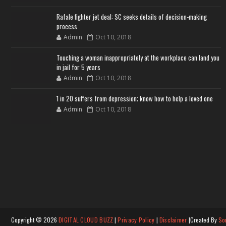
Rafale fighter jet deal: SC seeks details of decision-making
process
Admin
Oct 10, 2018
Touching a woman inappropriately at the workplace can land you
in jail for 5 years
Admin
Oct 10, 2018
1 in 20 suffers from depression; know how to help a loved one
Admin
Oct 10, 2018
Copyright ©
2026
DIGITAL CLOUD BUZZ
|
Privacy Policy
|
Disclaimer
|Created By
So