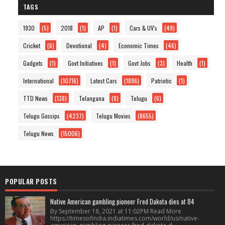
TAGS
1930
(5)
2018
(1)
AP
(1)
Cars & UV's
(49)
Cricket
(6)
Devotional
(4)
Economic Times
(46)
Gadgets
(1)
Govt Initiatives
(1)
Govt Jobs
(3)
Health
(1)
International
(10716)
Latest Cars
(1896)
Patriotic
(1)
TTD News
(138)
Telangana
(8)
Telugu
(6)
Telugu Gossips
(4237)
Telugu Movies
(8655)
Telugu News
(15006)
POPULAR POSTS
Native American gambling pioneer Fred Dakota dies at 84
By September 18, 2021 at 11:02PM Read More
https://timesofindia.indiatimes.com/world/us/native-