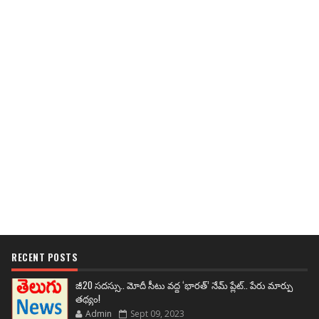
RECENT POSTS
జీ20 సదస్సు.. మోదీ సీటు వద్ద ‘భారత్’ నేమ్ ప్లేట్‌.. పేరు మార్పు
తథ్యం!
Admin
Sept 09, 2023