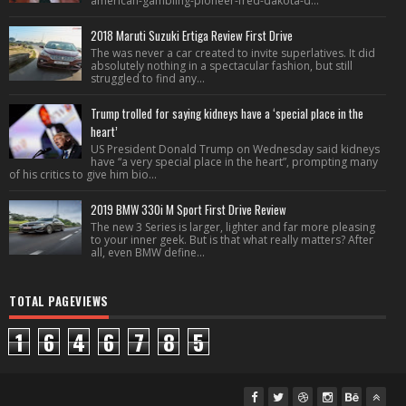
american-gambling-pioneer-fred-dakota-d...
2018 Maruti Suzuki Ertiga Review First Drive
The was never a car created to invite superlatives. It did
absolutely nothing in a spectacular fashion, but still
struggled to find any...
Trump trolled for saying kidneys have a ‘special place in the
heart’
US President Donald Trump on Wednesday said kidneys
have “a very special place in the heart”, prompting many
of his critics to give him bio...
2019 BMW 330i M Sport First Drive Review
The new 3 Series is larger, lighter and far more pleasing
to your inner geek. But is that what really matters? After
all, even BMW define...
TOTAL PAGEVIEWS
1
6
4
6
7
8
5