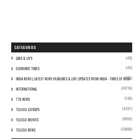
CATEGORIES
(49)
CARS & UV'S
(46)
ECONOMIC TIMES
(106)
INDIA NEWS | LATEST NEWS HEADLINES & LIVE UPDATES FROM INDIA - TIMES OF INDIA
(10716)
INTERNATIONAL
(138)
TTD NEWS
(4237)
TELUGU GOSSIPS
(8655)
TELUGU MOVIES
(15006)
TELUGU NEWS