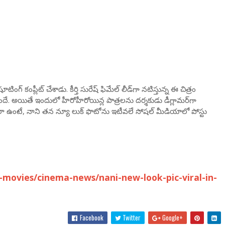
ింగ్ కంప్లీట్ చేశాడు. కీర్తి సురేష్ ఫిమేల్ లీడ్‌గా నటిస్తున్న ఈ చిత్రం
ిసిందే. అయితే ఇందులో హీరోహీరోయిన్ల పాత్రలను దర్శకుడు డీగ్లామర్‌గా
ఇదిలా ఉంటే, నాని తన న్యూ లుక్‌ ఫొటోను ఇటీవలే సోషల్ మీడియాలో పోస్టు
movies/cinema-news/nani-new-look-pic-viral-in-
Facebook
Twitter
Google+