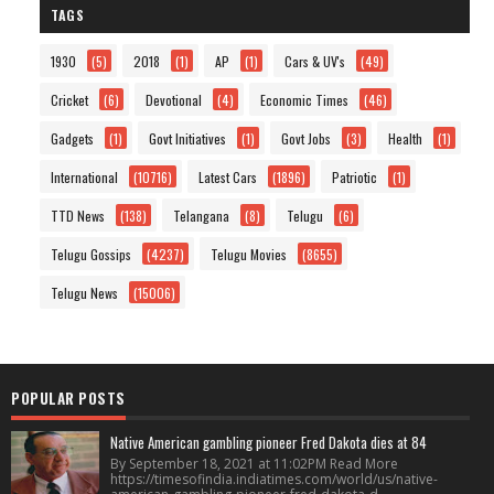
TAGS
1930
(5)
2018
(1)
AP
(1)
Cars & UV's
(49)
Cricket
(6)
Devotional
(4)
Economic Times
(46)
Gadgets
(1)
Govt Initiatives
(1)
Govt Jobs
(3)
Health
(1)
International
(10716)
Latest Cars
(1896)
Patriotic
(1)
TTD News
(138)
Telangana
(8)
Telugu
(6)
Telugu Gossips
(4237)
Telugu Movies
(8655)
Telugu News
(15006)
POPULAR POSTS
Native American gambling pioneer Fred Dakota dies at 84
By September 18, 2021 at 11:02PM Read More
https://timesofindia.indiatimes.com/world/us/native-