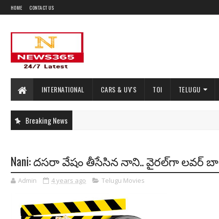
HOME
CONTACT US
INTERNATIONAL
CARS & UV'S
TOI
TELUGU
Breaking News
Nani: దసరా వేషం తీసేసిన నాని.. వైరల్‌గా లవర్ బ
Admin
4 years ago
Telugu Movies