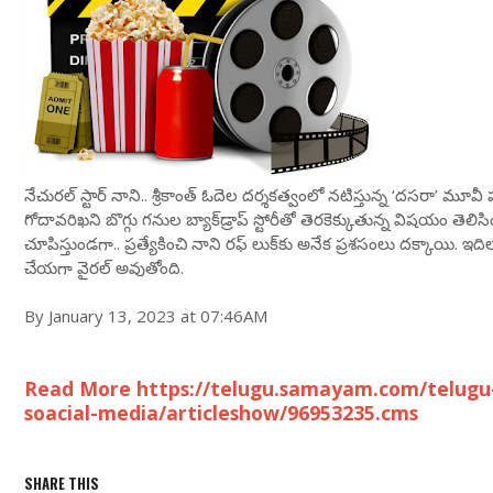
నేచురల్ స్టార్ నాని.. శ్రీకాంత్ ఓదెల దర్శకత్వంలో నటిస్తున్న ‘దసరా’ మూవీ షూట
గోదావరిఖని బొగ్గు గనుల బ్యాక్‌డ్రాప్ స్టోరీతో తెరకెక్కుతున్న విషయం తెల
చూపిస్తుండగా.. ప్రత్యేకించి నాని రఫ్ లుక్‌కు అనేక ప్రశసంలు దక్కాయి. 
చేయగా వైరల్ అవుతోంది.
By January 13, 2023 at 07:46AM
Read More https://telugu.samayam.com/telugu-
soacial-media/articleshow/96953235.cms
SHARE THIS