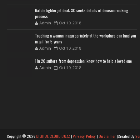
Rafale fighter jet deal: SC seeks details of decision-making
process
Admin
Oct 10, 2018
Touching a woman inappropriately at the workplace can land you
in jail for 5 years
Admin
Oct 10, 2018
1 in 20 suffers from depression; know how to help a loved one
Admin
Oct 10, 2018
Copyright ©
2026
DIGITAL CLOUD BUZZ
|
Privacy Policy
|
Disclaimer
|Created By
So