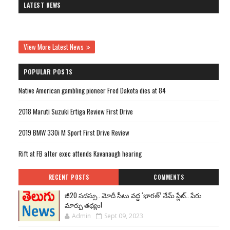
LATEST NEWS
View More Latest News
POPULAR POSTS
Native American gambling pioneer Fred Dakota dies at 84
2018 Maruti Suzuki Ertiga Review First Drive
2019 BMW 330i M Sport First Drive Review
Rift at FB after exec attends Kavanaugh hearing
RECENT POSTS
COMMENTS
జీ20 సదస్సు.. మోదీ సీటు వద్ద ‘భారత్’ నేమ్ ప్లేట్‌.. పేరు
మార్పు తథ్యం!
Admin
Sept 09, 2023