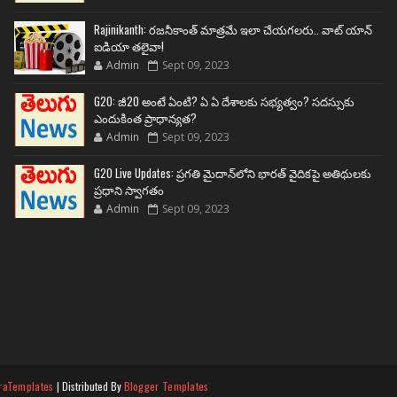
Rajinikanth: రజనీకాంత్ మాత్రమే ఇలా చేయగలరు.. వాట్ యాన్
ఐడియా తలైవా!
Admin
Sept 09, 2023
G20: జీ20 అంటే ఏంటి? ఏ ఏ దేశాలకు సభ్యత్వం? సదస్సుకు
ఎందుకింత ప్రాధాన్యత?
Admin
Sept 09, 2023
G20 Live Updates: ప్రగతి మైదాన్‌లోని భారత్ వైదికపై అతిథులకు
ప్రధాని స్వాగతం
Admin
Sept 09, 2023
raTemplates
| Distributed By
Blogger Templates