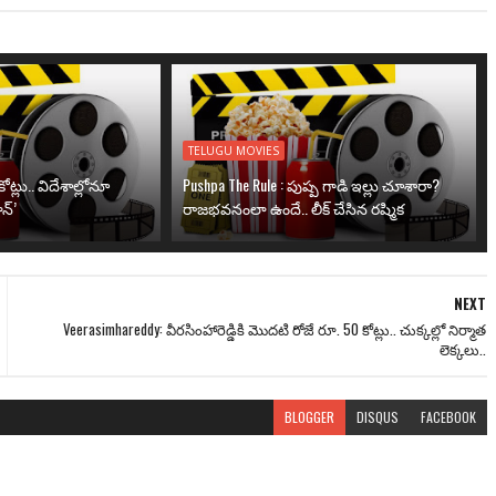
TELUGU MOVIES
ోట్లు.. విదేశాల్లోనూ
Pushpa The Rule : పుష్ప గాడి ఇల్లు చూశారా?
న్’
రాజభవనంలా ఉందే.. లీక్ చేసిన రష్మిక
NEXT
Veerasimhareddy: వీరసింహారెడ్డికి మొదటి రోజే రూ. 50 కోట్లు.. చుక్కల్లో నిర్మాత
లెక్కలు..
BLOGGER
DISQUS
FACEBOOK