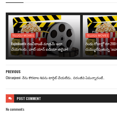
TELUGU MOVIES
TELUGU MOVIES
Rajinikanth: రజనీకాంత్ మాత్రమే ఇలా
రెండు రోజుల్లో రూ.200 క
చేయగలరు.. వాట్ యాన్ ఐడియా తలైవా!
దుమ్ములేపుతున్న ‘జవా
PREVIOUS
Chiranjeevi: నేను కొరటాల శివను టార్గెట్ చేయలేదు.. చిరంజీవి ఏమన్నారంటే..
POST
COMMENT
No comments