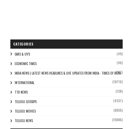
CATEGORIES
(49)
CARS & UV'S
(46)
ECONOMIC TIMES
(106)
INDIA NEWS | LATEST NEWS HEADLINES & LIVE UPDATES FROM INDIA - TIMES OF INDIA
(10716)
INTERNATIONAL
(138)
TTD NEWS
(4237)
TELUGU GOSSIPS
(8655)
TELUGU MOVIES
(15006)
TELUGU NEWS