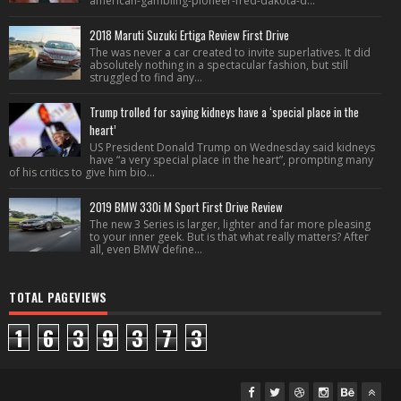
american-gambling-pioneer-fred-dakota-d...
2018 Maruti Suzuki Ertiga Review First Drive
The was never a car created to invite superlatives. It did
absolutely nothing in a spectacular fashion, but still
struggled to find any...
Trump trolled for saying kidneys have a ‘special place in the
heart’
US President Donald Trump on Wednesday said kidneys
have “a very special place in the heart”, prompting many
of his critics to give him bio...
2019 BMW 330i M Sport First Drive Review
The new 3 Series is larger, lighter and far more pleasing
to your inner geek. But is that what really matters? After
all, even BMW define...
TOTAL PAGEVIEWS
1
6
3
9
3
7
3