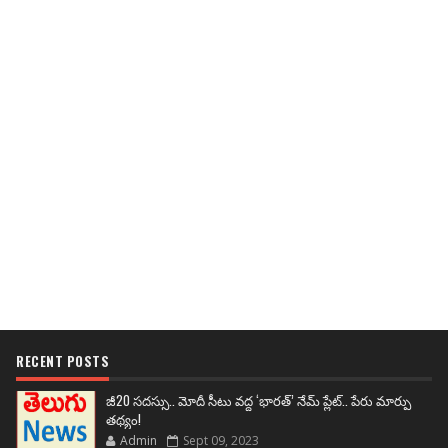
RECENT POSTS
జీ20 సదస్సు.. మోదీ సీటు వద్ద ‘భారత్’ నేమ్ ప్లేట్‌.. పేరు మార్పు
తథ్యం!
Admin
Sept 09, 2023