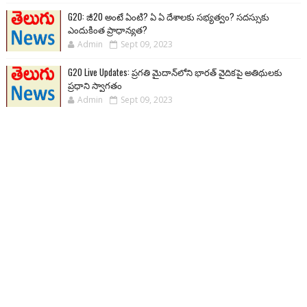
G20: జీ20 అంటే ఏంటి? ఏ ఏ దేశాలకు సభ్యత్వం? సదస్సుకు
ఎందుకింత ప్రాధాన్యత?
Admin
Sept 09, 2023
G20 Live Updates: ప్రగతి మైదాన్‌లోని భారత్ వైదికపై అతిథులకు
ప్రధాని స్వాగతం
Admin
Sept 09, 2023