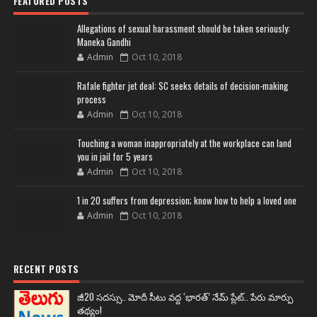
FEATURED POSTS
Allegations of sexual harassment should be taken seriously:
Maneka Gandhi
Admin
Oct 10, 2018
Rafale fighter jet deal: SC seeks details of decision-making
process
Admin
Oct 10, 2018
Touching a woman inappropriately at the workplace can land
you in jail for 5 years
Admin
Oct 10, 2018
1 in 20 suffers from depression; know how to help a loved one
Admin
Oct 10, 2018
RECENT POSTS
జీ20 సదస్సు.. మోదీ సీటు వద్ద ‘భారత్’ నేమ్ ప్లేట్‌.. పేరు మార్పు
తథ్యం!