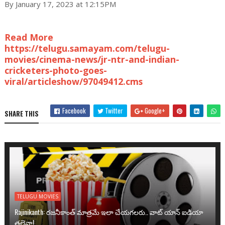
By January 17, 2023 at 12:15PM
Read More
https://telugu.samayam.com/telugu-
movies/cinema-news/jr-ntr-and-indian-
cricketers-photo-goes-
viral/articleshow/97049412.cms
Facebook
Twitter
Google+
SHARE THIS
TELUGU MOVIES
Rajinikanth: రజనీకాంత్ మాత్రమే ఇలా చేయగలరు.. వాట్ యాన్ ఐడియా
తలైవా!