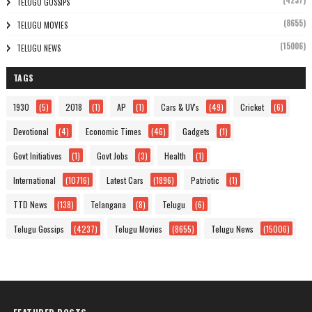
(4237)
TELUGU GOSSIPS
(8655)
TELUGU MOVIES
(15006)
TELUGU NEWS
TAGS
1930
(5)
2018
(1)
AP
(1)
Cars & UV's
(49)
Cricket
(6)
Devotional
(4)
Economic Times
(46)
Gadgets
(1)
Govt Initiatives
(1)
Govt Jobs
(3)
Health
(1)
International
(10716)
Latest Cars
(1896)
Patriotic
(1)
TTD News
(138)
Telangana
(8)
Telugu
(6)
Telugu Gossips
(4237)
Telugu Movies
(8655)
Telugu News
(15006)