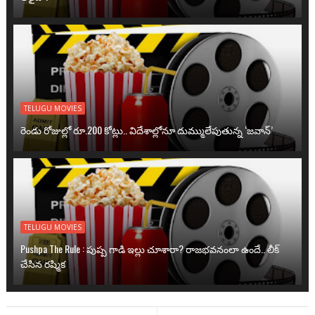
TELUGU MOVIES
రెండు రోజుల్లో రూ.200 కోట్లు.. విదేశాల్లోనూ దుమ్ములేపుతున్న ‘జవాన్’
TELUGU MOVIES
Pushpa The Rule : పుష్ప గాడి ఇల్లు చూశారా? రాజభవనంలా ఉందే.. లీక్
చేసిన రష్మిక