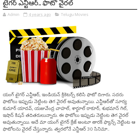
టైగ‌ర్ ఎన్టీఆర్.. ఫొటో వైర‌ల్
Admin
4 years ago
Telugu Movies
యంగ్ టైగ‌ర్ ఎన్టీఆర్‌, ఇండియ‌న్ క్రికెట‌ర్స్ క‌లిసి ఫొటో దిగారు. స‌ద‌రు
ఫొటోలు ఇప్పుడు నెట్టింట తెగ వైర‌ల్ అవుతున్నాయి. ఎన్టీఆర్‌తో సూర్య
కుమార్ యాదవ్‌, య‌జువేంద్ర చాహ‌ల్‌, శార్దూల్ ఠాకూర్‌, శుభ‌మాన్ గిల్‌,
ఇషాన్ కిష‌న్ త‌దిత‌రులున్నారు. ఈ ఫొటోలు ఇప్పుడు నెట్టింట తెగ వైర‌ల్
అవుతున్నాయి. అదే మా యంగ్ టైగ‌ర్ క్రేజ్ అంటూ తార‌క్ ఫ్యాన్స్ నెట్టింట ఆ
ఫొటోల‌ను వైర‌ల్ చేస్తున్నారు. త్వ‌ర‌లోనే ఎన్టీఆర్ 30 సినిమా..