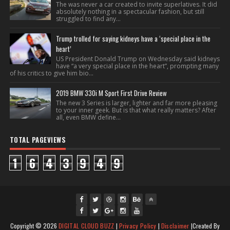
The was never a car created to invite superlatives. It did
absolutely nothing in a spectacular fashion, but still
struggled to find any...
Trump trolled for saying kidneys have a ‘special place in the
heart’
US President Donald Trump on Wednesday said kidneys
have “a very special place in the heart”, prompting many
of his critics to give him bio...
2019 BMW 330i M Sport First Drive Review
The new 3 Series is larger, lighter and far more pleasing
to your inner geek. But is that what really matters? After
all, even BMW define...
TOTAL PAGEVIEWS
1
6
4
3
9
4
9
fac
twi
gpl
ins
you
Copyright ©
2026
DIGITAL CLOUD BUZZ
|
Privacy Policy
|
Disclaimer
|Created By