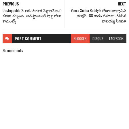
PREVIOUS
NEXT
Unstoppable 2: అది చూశాక వెళ్లాలనే ఆశ
Veera Simha Reddy 5 రోజుల బాక్సాఫీస్
కూడా చచ్చింది.. అన్ స్టాపబుల్ షోపై రోజా
కలెక్షన్.. 88 శాతం వసూలు చేసేసిన
కామెంట్స్
బాలయ్య సినిమా
POST
COMMENT
BLOGGER
DISQUS
FACEBOOK
No comments