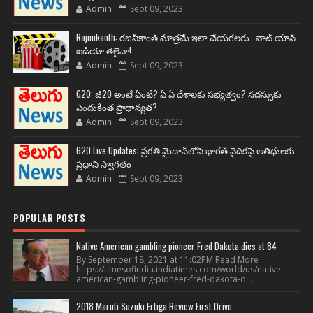
Admin
Sept 09, 2023
Rajinikanth: రజనీకాంత్ మాత్రమే ఇలా చేయగలరు.. వాట్ యాన్
ఐడియా తలైవా!
Admin
Sept 09, 2023
G20: జీ20 అంటే ఏంటి? ఏ ఏ దేశాలకు సభ్యత్వం? సదస్సుకు
ఎందుకింత ప్రాధాన్యత?
Admin
Sept 09, 2023
G20 Live Updates: ప్రగతి మైదాన్‌లోని భారత్ వైదికపై అతిథులకు
ప్రధాని స్వాగతం
Admin
Sept 09, 2023
POPULAR POSTS
Native American gambling pioneer Fred Dakota dies at 84
By September 18, 2021 at 11:02PM Read More
https://timesofindia.indiatimes.com/world/us/native-
american-gambling-pioneer-fred-dakota-d...
2018 Maruti Suzuki Ertiga Review First Drive