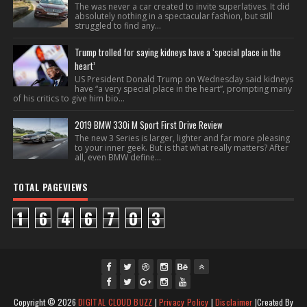
The was never a car created to invite superlatives. It did
absolutely nothing in a spectacular fashion, but still
struggled to find any...
Trump trolled for saying kidneys have a ‘special place in the
heart’
US President Donald Trump on Wednesday said kidneys
have “a very special place in the heart”, prompting many
of his critics to give him bio...
2019 BMW 330i M Sport First Drive Review
The new 3 Series is larger, lighter and far more pleasing
to your inner geek. But is that what really matters? After
all, even BMW define...
TOTAL PAGEVIEWS
1
6
4
6
7
0
3
fac
twi
gpl
ins
you
Copyright ©
2026
DIGITAL CLOUD BUZZ
|
Privacy Policy
|
Disclaimer
|Created By