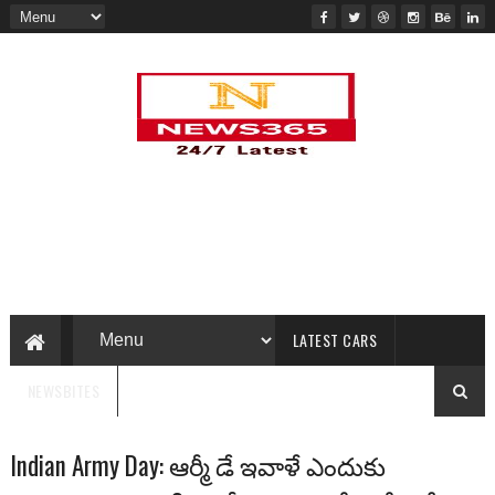
LATEST CARS
NEWSBITES
Indian Army Day: ఆర్మీ డే ఇవాళే ఎందుకు