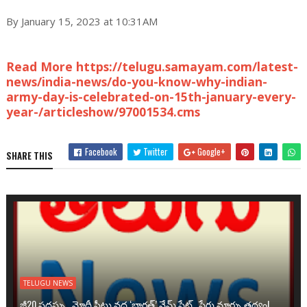
By January 15, 2023 at 10:31AM
Read More https://telugu.samayam.com/latest-
news/india-news/do-you-know-why-indian-
army-day-is-celebrated-on-15th-january-every-
year-/articleshow/97001534.cms
Facebook
Twitter
Google+
SHARE THIS
TELUGU NEWS
జీ20 సదస్సు.. మోదీ సీటు వద్ద ‘భారత్’ నేమ్ ప్లేట్‌.. పేరు మార్పు తథ్యం!