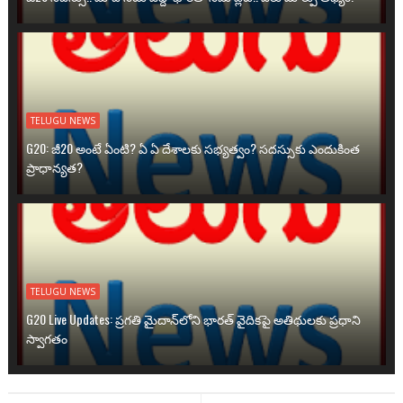
TELUGU NEWS
G20: జీ20 అంటే ఏంటి? ఏ ఏ దేశాలకు సభ్యత్వం? సదస్సుకు ఎందుకింత
ప్రాధాన్యత?
TELUGU NEWS
G20 Live Updates: ప్రగతి మైదాన్‌లోని భారత్ వైదికపై అతిథులకు ప్రధాని
స్వాగతం