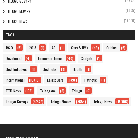
(4237)
TELUGU GOSSIPS
(8655)
TELUGU MOVIES
(15006)
TELUGU NEWS
TAGS
1930
(5)
2018
(1)
AP
(1)
Cars & UV's
(49)
Cricket
(6)
Devotional
(4)
Economic Times
(46)
Gadgets
(1)
Govt Initiatives
(1)
Govt Jobs
(3)
Health
(1)
International
(10716)
Latest Cars
(1896)
Patriotic
(1)
TTD News
(138)
Telangana
(8)
Telugu
(6)
Telugu Gossips
(4237)
Telugu Movies
(8655)
Telugu News
(15006)