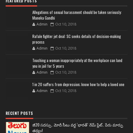
FEATURED POSTS
Allegations of sexual harassment should be taken seriously:
Maneka Gandhi
Admin
Oct 10, 2018
Rafale fighter jet deal: SC seeks details of decision-making
process
Admin
Oct 10, 2018
Touching a woman inappropriately at the workplace can land
you in jail for 5 years
Admin
Oct 10, 2018
1 in 20 suffers from depression; know how to help a loved one
Admin
Oct 10, 2018
RECENT POSTS
జీ20 సదస్సు.. మోదీ సీటు వద్ద ‘భారత్’ నేమ్ ప్లేట్‌.. పేరు మార్పు
తథ్యం!