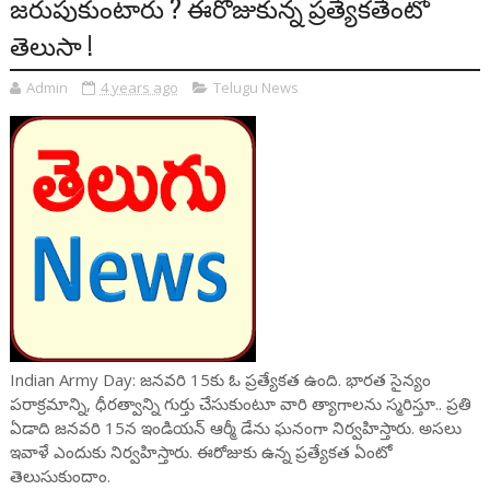
జరుపుకుంటారు ? ఈరోజుకున్న ప్రత్యేకతేంటో
తెలుసా !
Admin
4 years ago
Telugu News
Indian Army Day: జనవరి 15కు ఓ ప్రత్యేకత ఉంది. భారత సైన్యం
పరాక్రమాన్ని, ధీరత్వాన్ని గుర్తు చేసుకుంటూ వారి త్యాగాలను స్మరిస్తూ.. ప్రతి
ఏడాది జనవరి 15న ఇండియన్ ఆర్మీ డేను ఘనంగా నిర్వహిస్తారు. అసలు
ఇవాళే ఎందుకు నిర్వహిస్తారు. ఈరోజుకు ఉన్న ప్రత్యేకత ఏంటో
తెలుసుకుందాం.