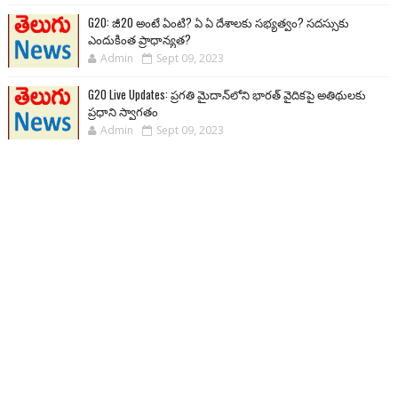
G20: జీ20 అంటే ఏంటి? ఏ ఏ దేశాలకు సభ్యత్వం? సదస్సుకు
ఎందుకింత ప్రాధాన్యత?
Admin
Sept 09, 2023
G20 Live Updates: ప్రగతి మైదాన్‌లోని భారత్ వైదికపై అతిథులకు
ప్రధాని స్వాగతం
Admin
Sept 09, 2023