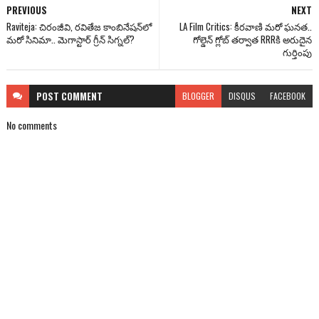
PREVIOUS
NEXT
Raviteja: చిరంజీవి, రవితేజ కాంబినేషన్‌లో
LA Film Critics: కీర‌వాణి మ‌రో ఘ‌న‌త‌..
మరో సినిమా.. మెగాస్టార్ గ్రీన్ సిగ్నల్?
గోల్డెన్ గ్లోబ్ త‌ర్వాత RRRకి అరుదైన
గుర్తింపు
POST
COMMENT
BLOGGER
DISQUS
FACEBOOK
No comments