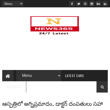
LATEST CARS
NEWSBITES
ఆస్పత్రిలో అగ్నిప్రమాదం.. డాక్టర్ దంపతులు సహా