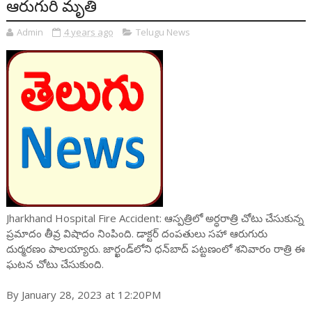
ఆరుగురి మృతి
Admin
4 years ago
Telugu News
Jharkhand Hospital Fire Accident: ఆస్పత్రిలో అర్ధరాత్రి చోటు చేసుకున్న
ప్రమాదం తీవ్ర విషాదం నింపింది. డాక్టర్ దంపతులు సహా ఆరుగురు
దుర్మరణం పాలయ్యారు. జార్ఖండ్‌లోని ధన్‌బాద్ పట్టణంలో శనివారం రాత్రి ఈ
ఘటన చోటు చేసుకుంది.
By January 28, 2023 at 12:20PM