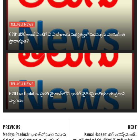
TELUGU NEWS
G20: జీ20 అంటే ఏంటి? ఏ ఏ దేశాలకు సభ్యత్వం? సదస్సుకు ఎందుకింత
ప్రాధాన్యత?
TELUGU NEWS
G20 Live Updates: ప్రగతి మైదాన్‌లోని భారత్ వైదికపై అతిథులకు ప్రధాని
స్వాగతం
PREVIOUS
NEXT
Madhya Pradesh: భారత్‌లో ఘోర విమాన
Kamal Haasan: బిగ్ అనౌన్స్‌మెంట్..
ప్రమాదం.. కుప్పకూలిన రెండు యుద్ద
కాంగ్రెస్ పార్టీలో కమల్‌హాసన్ పార్టీ విలీనం..