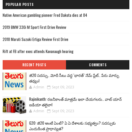
POPULAR POSTS
Native American gambling pioneer Fred Dakota dies at 84
2019 BMW 330i M Sport First Drive Review
2018 Maruti Suzuki Ertiga Review First Drive
Rift at FB after exec attends Kavanaugh hearing
RECENT POSTS
COMMENTS
జీ20 సదస్సు.. మోదీ సీటు వద్ద ‘భారత్’ నేమ్ ప్లేట్‌.. పేరు మార్పు
తథ్యం!
Admin
Sept 09, 2023
Rajinikanth: రజనీకాంత్ మాత్రమే ఇలా చేయగలరు.. వాట్ యాన్
ఐడియా తలైవా!
Admin
Sept 09, 2023
G20: జీ20 అంటే ఏంటి? ఏ ఏ దేశాలకు సభ్యత్వం? సదస్సుకు
ఎందుకింత ప్రాధాన్యత?