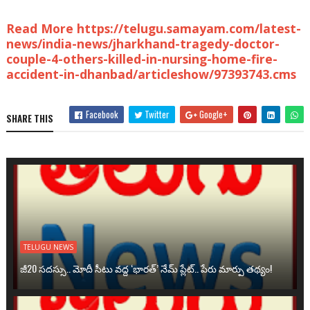
Read More https://telugu.samayam.com/latest-
news/india-news/jharkhand-tragedy-doctor-
couple-4-others-killed-in-nursing-home-fire-
accident-in-dhanbad/articleshow/97393743.cms
Facebook
Twitter
Google+
SHARE THIS
TELUGU NEWS
జీ20 సదస్సు.. మోదీ సీటు వద్ద ‘భారత్’ నేమ్ ప్లేట్‌.. పేరు మార్పు తథ్యం!