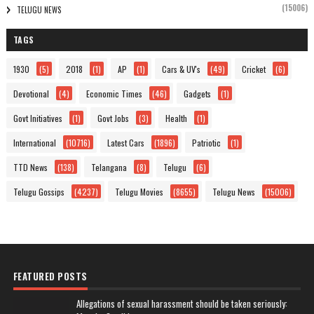
(15006)
TELUGU NEWS
TAGS
1930
(5)
2018
(1)
AP
(1)
Cars & UV's
(49)
Cricket
(6)
Devotional
(4)
Economic Times
(46)
Gadgets
(1)
Govt Initiatives
(1)
Govt Jobs
(3)
Health
(1)
International
(10716)
Latest Cars
(1896)
Patriotic
(1)
TTD News
(138)
Telangana
(8)
Telugu
(6)
Telugu Gossips
(4237)
Telugu Movies
(8655)
Telugu News
(15006)
FEATURED POSTS
Allegations of sexual harassment should be taken seriously: