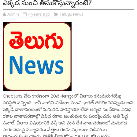
ఎక్కడ నుంచి తీసుకొస్తున్నారంటే?
Admin
4 years ago
Telugu News
Cheetahs వేట కారణంగా 20వ శతాబ్దంలో చీతాలు కనుమరుగయ్యే
పరిస్థితి వచ్చింది. కానీ వాటిని విదేశాల నుంచి భారత్ తరలించినప్పుడు అవి
ఇక్కడి వాతావరణంలో మనుగడ సాగిస్తాయా లేదా అన్నది సందేహం. వివిధ
రకాల వాతావరణాల్లో వివిధ రకాల జంతువులను పరిరక్షించడం అతి పెద్ద
సవాల్‌. చీతాల విషయానికి వస్తే అవి మన దేశ వాతావరణంలో మనుగడ
సాగించడంపై పర్యావరణ వేత్తలు రెండు వర్గాలుగా విడిపోయి
వాదించుకుంటున్నారు. ప్రాజెక్ట్‌ చీతా కోసం రూ.100 కోట్లు ఖర్చు