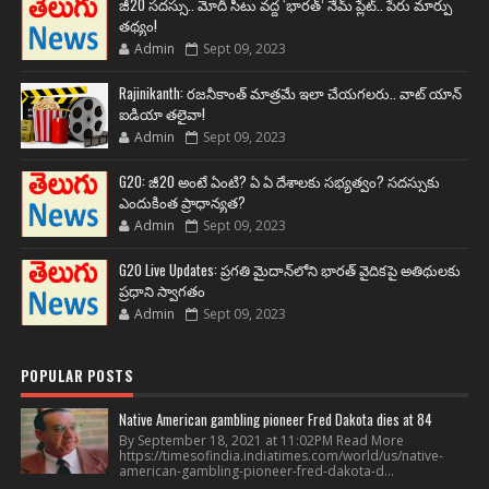
జీ20 సదస్సు.. మోదీ సీటు వద్ద ‘భారత్’ నేమ్ ప్లేట్‌.. పేరు మార్పు
తథ్యం!
Admin
Sept 09, 2023
Rajinikanth: రజనీకాంత్ మాత్రమే ఇలా చేయగలరు.. వాట్ యాన్
ఐడియా తలైవా!
Admin
Sept 09, 2023
G20: జీ20 అంటే ఏంటి? ఏ ఏ దేశాలకు సభ్యత్వం? సదస్సుకు
ఎందుకింత ప్రాధాన్యత?
Admin
Sept 09, 2023
G20 Live Updates: ప్రగతి మైదాన్‌లోని భారత్ వైదికపై అతిథులకు
ప్రధాని స్వాగతం
Admin
Sept 09, 2023
POPULAR POSTS
Native American gambling pioneer Fred Dakota dies at 84
By September 18, 2021 at 11:02PM Read More
https://timesofindia.indiatimes.com/world/us/native-
american-gambling-pioneer-fred-dakota-d...