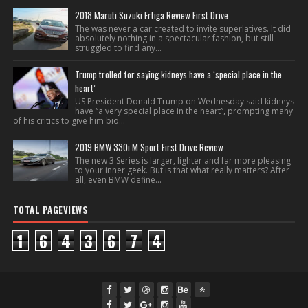
2018 Maruti Suzuki Ertiga Review First Drive
The was never a car created to invite superlatives. It did
absolutely nothing in a spectacular fashion, but still
struggled to find any...
Trump trolled for saying kidneys have a ‘special place in the
heart’
US President Donald Trump on Wednesday said kidneys
have “a very special place in the heart”, prompting many
of his critics to give him bio...
2019 BMW 330i M Sport First Drive Review
The new 3 Series is larger, lighter and far more pleasing
to your inner geek. But is that what really matters? After
all, even BMW define...
TOTAL PAGEVIEWS
1
6
4
3
6
7
4