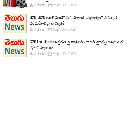
Admin
Sept 09, 2023
G20: జీ20 అంటే ఏంటి? ఏ ఏ దేశాలకు సభ్యత్వం? సదస్సుకు
ఎందుకింత ప్రాధాన్యత?
Admin
Sept 09, 2023
G20 Live Updates: ప్రగతి మైదాన్‌లోని భారత్ వైదికపై అతిథులకు
ప్రధాని స్వాగతం
Admin
Sept 09, 2023