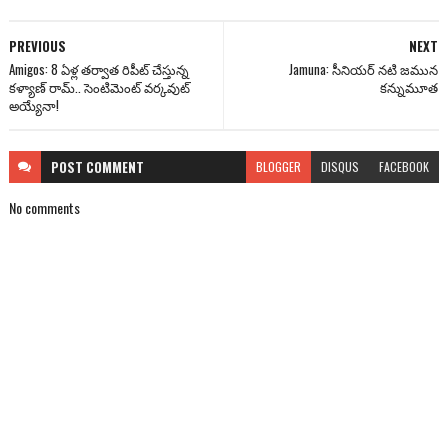
PREVIOUS
NEXT
Amigos: 8 ఏళ్ల త‌ర్వాత రిపీట్ చేస్తున్న
Jamuna: సీనియర్ నటి జమున
క‌ళ్యాణ్ రామ్‌.. సెంటిమెంట్ వ‌ర్క‌వుట్
కన్నుమూత
అయ్యేనా!
POST
COMMENT
BLOGGER
DISQUS
FACEBOOK
No comments