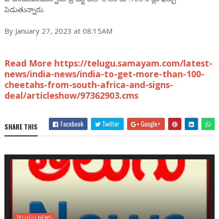
పెడుతున్నారు.
By January 27, 2023 at 08:15AM
Read More https://telugu.samayam.com/latest-
news/india-news/india-to-get-more-than-100-
cheetahs-from-south-africa-and-signs-
deal/articleshow/97362903.cms
Facebook
Twitter
Google+
SHARE THIS
TELUGU NEWS