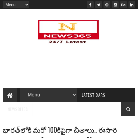
LATEST CARS
NEWSBITES
భారత్‌లోకి మరో 100కిపైగా చీతాలు.. ఈసారి