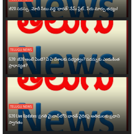
జీ20 సదస్సు.. మోదీ సీటు వద్ద ‘భారత్’ నేమ్ ప్లేట్‌.. పేరు మార్పు తథ్యం!
TELUGU NEWS
G20: జీ20 అంటే ఏంటి? ఏ ఏ దేశాలకు సభ్యత్వం? సదస్సుకు ఎందుకింత
ప్రాధాన్యత?
TELUGU NEWS
G20 Live Updates: ప్రగతి మైదాన్‌లోని భారత్ వైదికపై అతిథులకు ప్రధాని
స్వాగతం