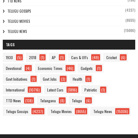
(138)
TTD NEWS
(4237)
TELUGU GOSSIPS
(8655)
TELUGU MOVIES
(15006)
TELUGU NEWS
TAGS
1930
(5)
2018
(1)
AP
(1)
Cars & UV's
(49)
Cricket
(6)
Devotional
(4)
Economic Times
(46)
Gadgets
(1)
Govt Initiatives
(1)
Govt Jobs
(3)
Health
(1)
International
(10716)
Latest Cars
(1896)
Patriotic
(1)
TTD News
(138)
Telangana
(8)
Telugu
(6)
Telugu Gossips
(4237)
Telugu Movies
(8655)
Telugu News
(15006)