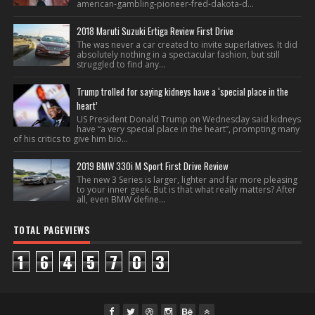
american-gambling-pioneer-fred-dakota-d...
2018 Maruti Suzuki Ertiga Review First Drive
The was never a car created to invite superlatives. It did
absolutely nothing in a spectacular fashion, but still
struggled to find any...
Trump trolled for saying kidneys have a ‘special place in the
heart’
US President Donald Trump on Wednesday said kidneys
have “a very special place in the heart”, prompting many
of his critics to give him bio...
2019 BMW 330i M Sport First Drive Review
The new 3 Series is larger, lighter and far more pleasing
to your inner geek. But is that what really matters? After
all, even BMW define...
TOTAL PAGEVIEWS
1
6
4
5
7
0
3