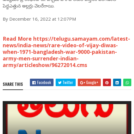
పెద్దఎత్తున అల్లర్లు చెలరేగాయి.
By December 16, 2022 at 12:07PM
Read More https://telugu.samayam.com/latest-
news/india-news/rare-video-of-vijay-diwas-
when-1971-bangladesh-war-9000-pakistan-
army-men-surrender-indian-
army/articleshow/96272014.cms
Facebook
Twitter
Google+
SHARE THIS