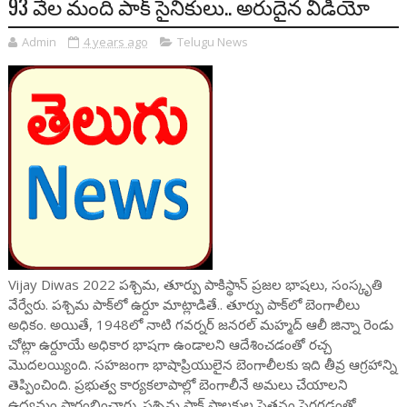
93 వేల మంది పాక్ సైనికులు.. అరుదైన వీడియో
Admin
4 years ago
Telugu News
Vijay Diwas 2022 పశ్చిమ, తూర్పు పాకిస్థాన్‌ ప్రజల భాషలు, సంస్కృతి
వేర్వేరు. పశ్చిమ పాక్‌లో ఉర్దూ మాట్లాడితే.. తూర్పు పాక్‌లో బెంగాలీలు
అధికం. అయితే, 1948లో నాటి గవర్నర్‌ జనరల్‌ మహ్మద్ ఆలీ జిన్నా రెండు
చోట్లా ఉర్దూయే అధికార భాషగా ఉండాలని ఆదేశించడంతో రచ్చ
మొదలయ్యింది. సహజంగా భాషాప్రియులైన బెంగాలీలకు ఇది తీవ్ర ఆగ్రహాన్ని
తెప్పించింది. ప్రభుత్వ కార్యకలాపాల్లో బెంగాలీనే అమలు చేయాలని
ఉద్యమం ప్రారంభించారు. పశ్చిమ పాక్‌ పాలకుల పెత్తనం పెరగడంతో