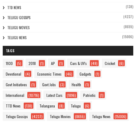
(138)
TTD NEWS
(4237)
TELUGU GOSSIPS
(8655)
TELUGU MOVIES
(15006)
TELUGU NEWS
TAGS
1930
(5)
2018
(1)
AP
(1)
Cars & UV's
(49)
Cricket
(6)
Devotional
(4)
Economic Times
(46)
Gadgets
(1)
Govt Initiatives
(1)
Govt Jobs
(3)
Health
(1)
International
(10716)
Latest Cars
(1896)
Patriotic
(1)
TTD News
(138)
Telangana
(8)
Telugu
(6)
Telugu Gossips
(4237)
Telugu Movies
(8655)
Telugu News
(15006)