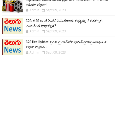
ఐడియా తలైవా!
Admin
Sept 09, 2023
G20: జీ20 అంటే ఏంటి? ఏ ఏ దేశాలకు సభ్యత్వం? సదస్సుకు
ఎందుకింత ప్రాధాన్యత?
Admin
Sept 09, 2023
G20 Live Updates: ప్రగతి మైదాన్‌లోని భారత్ వైదికపై అతిథులకు
ప్రధాని స్వాగతం
Admin
Sept 09, 2023