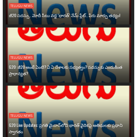
TELUGU NEWS
జీ20 సదస్సు.. మోదీ సీటు వద్ద ‘భారత్’ నేమ్ ప్లేట్‌.. పేరు మార్పు తథ్యం!
TELUGU NEWS
G20: జీ20 అంటే ఏంటి? ఏ ఏ దేశాలకు సభ్యత్వం? సదస్సుకు ఎందుకింత
ప్రాధాన్యత?
TELUGU NEWS
G20 Live Updates: ప్రగతి మైదాన్‌లోని భారత్ వైదికపై అతిథులకు ప్రధాని
స్వాగతం