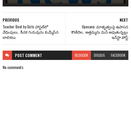
PREVIOUS
NEXT
Teacher Beat by Girls హాస్టల్‌లో
Upasana: మాతృత్వంపై ఉపాసన
వేధింపులు.. కీచక గురువును కుమ్మేసిన
కొణిదెల.. అత్తమ్మను మిస్ అవుతున్నట్లు
బాలికలు
ఇన్‌స్టా పోస్ట్
POST
COMMENT
BLOGGER
DISQUS
FACEBOOK
No comments