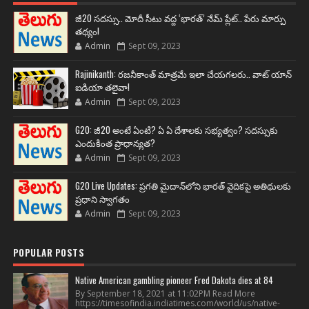
జీ20 సదస్సు.. మోదీ సీటు వద్ద ‘భారత్’ నేమ్ ప్లేట్‌.. పేరు మార్పు
తథ్యం!
Admin
Sept 09, 2023
Rajinikanth: రజనీకాంత్ మాత్రమే ఇలా చేయగలరు.. వాట్ యాన్
ఐడియా తలైవా!
Admin
Sept 09, 2023
G20: జీ20 అంటే ఏంటి? ఏ ఏ దేశాలకు సభ్యత్వం? సదస్సుకు
ఎందుకింత ప్రాధాన్యత?
Admin
Sept 09, 2023
G20 Live Updates: ప్రగతి మైదాన్‌లోని భారత్ వైదికపై అతిథులకు
ప్రధాని స్వాగతం
Admin
Sept 09, 2023
POPULAR POSTS
Native American gambling pioneer Fred Dakota dies at 84
By September 18, 2021 at 11:02PM Read More
https://timesofindia.indiatimes.com/world/us/native-