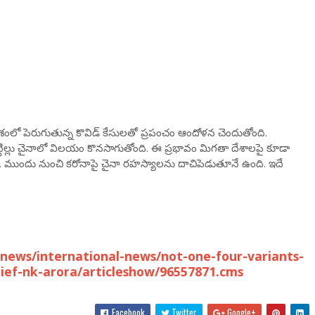
ంలో పెరుగుతున్న కొవిడ్‌ కేసులతో ప్రపంచం ఆందోళన చెందుతోంది.
టిల్లు చైనాలో విలయం కొనసాగుతోంది. ఈ ప్రభావం మిగతా దేశాలపై కూడా
ి. ముందు నుంచి కరోనాపై చైనా రహస్యాలను దాచిపెడుతూనే ఉంది. ఇదే
news/international-news/not-one-four-variants-
hief-nk-arora/articleshow/96557871.cms
Facebook
Twitter
Google+