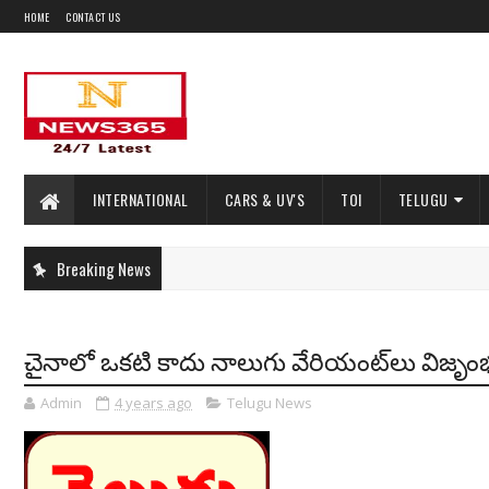
HOME
CONTACT US
INTERNATIONAL
CARS & UV'S
TOI
TELUGU
Breaking News
చైనాలో ఒకటి కాదు నాలుగు వేరియంట్‌లు విజృంభణ.
Admin
4 years ago
Telugu News