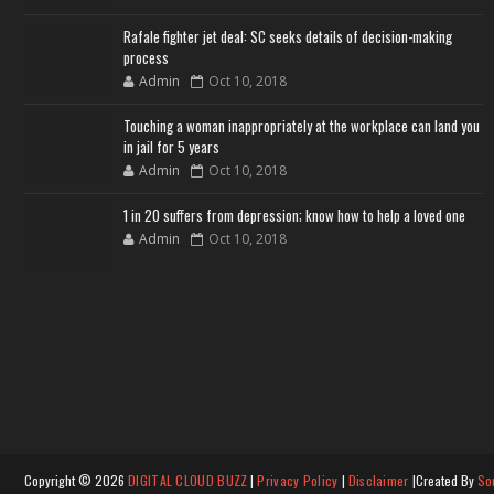
Rafale fighter jet deal: SC seeks details of decision-making
process
Admin
Oct 10, 2018
Touching a woman inappropriately at the workplace can land you
in jail for 5 years
Admin
Oct 10, 2018
1 in 20 suffers from depression; know how to help a loved one
Admin
Oct 10, 2018
Copyright ©
2026
DIGITAL CLOUD BUZZ
|
Privacy Policy
|
Disclaimer
|Created By
So