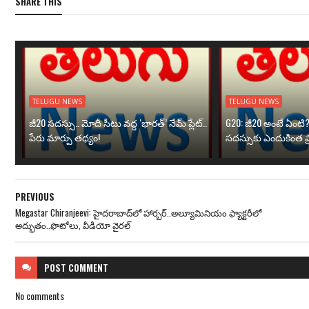
SHARE THIS
TELUGU NEWS
TELUGU NEWS
జీ20 సదస్సు.. మోదీ సీటు వద్ద ‘భారత్’ నేమ్ ప్లేట్‌..
G20: జీ20 అంటే ఏంటి
పేరు మార్పు తథ్యం!
సదస్సుకు ఎందుకింత ప
PREVIOUS
Megastar Chiranjeevi: హైద‌రాబాద్‌లో హార్బ‌ర్‌..అల్యూమినియం ఫ్యాక్ట‌రీలో
అద్భుతం..ఫొటోలు, వీడియో వైర‌ల్
POST
COMMENT
No comments