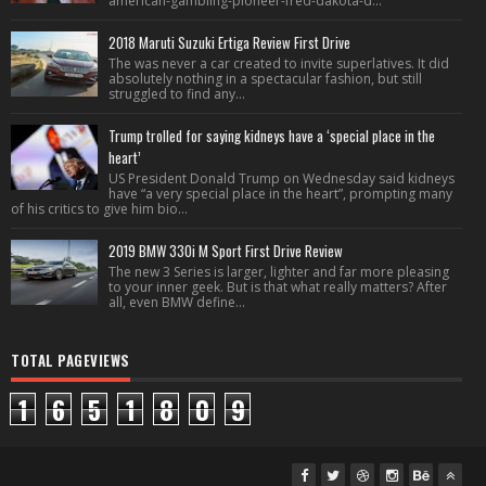
american-gambling-pioneer-fred-dakota-d...
2018 Maruti Suzuki Ertiga Review First Drive
The was never a car created to invite superlatives. It did
absolutely nothing in a spectacular fashion, but still
struggled to find any...
Trump trolled for saying kidneys have a ‘special place in the
heart’
US President Donald Trump on Wednesday said kidneys
have “a very special place in the heart”, prompting many
of his critics to give him bio...
2019 BMW 330i M Sport First Drive Review
The new 3 Series is larger, lighter and far more pleasing
to your inner geek. But is that what really matters? After
all, even BMW define...
TOTAL PAGEVIEWS
1
6
5
1
8
0
9