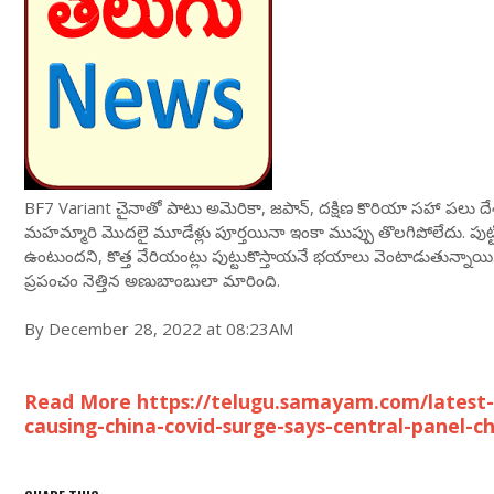
BF7 Variant చైనాతో పాటు అమెరికా, జపాన్, దక్షిణ కొరియా సహా పలు దేశ
మహమ్మారి మొదలై మూడేళ్లు పూర్తయినా ఇంకా ముప్పు తొలగిపోలేదు. పుట్
ఉంటుందని, కొత్త వేరియంట్లు పుట్టుకొస్తాయనే భయాలు వెంటాడుతున్నాయ
ప్రపంచం నెత్తిన అణుబాంబులా మారింది.
By December 28, 2022 at 08:23AM
Read More https://telugu.samayam.com/latest-
causing-china-covid-surge-says-central-panel-c