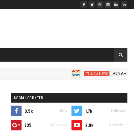
జీ20 సదస్సు.. మోదీ స
TELUGU NEWS
SOCIAL COUNTER
3.5k
1.7k
Likes
Followers
735
2.8k
Followers
Subscribes