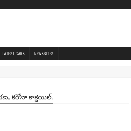
LATEST CARS
NEWSBITES
. కరోనా కాక్టెయిల్!