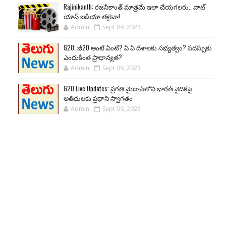
Rajinikanth: రజనీకాంత్ మాత్రమే ఇలా చేయగలరు.. వాట్
యాన్ ఐడియా తలైవా!
Admin
Sept 09, 2023
G20: జీ20 అంటే ఏంటి? ఏ ఏ దేశాలకు సభ్యత్వం? సదస్సుకు
ఎందుకింత ప్రాధాన్యత?
Admin
Sept 09, 2023
G20 Live Updates: ప్రగతి మైదాన్‌లోని భారత్ వైదికపై
అతిథులకు ప్రధాని స్వాగతం
Admin
Sept 09, 2023