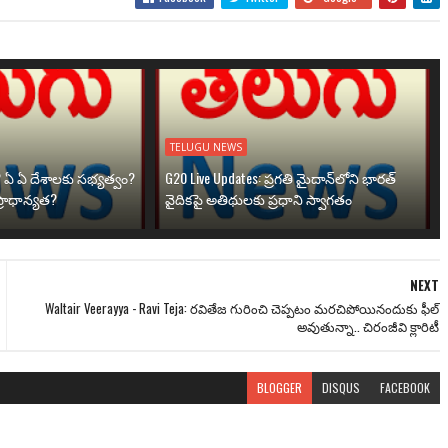
TELUGU NEWS
? ఏ ఏ దేశాలకు సభ్యత్వం?
G20 Live Updates: ప్రగతి మైదాన్‌లోని భారత్
్రాధాన్యత?
వైదికపై అతిథులకు ప్రధాని స్వాగతం
NEXT
Waltair Veerayya - Ravi Teja: రవితేజ గురించి చెప్పటం మరచిపోయినందుకు ఫీల్
అవుతున్నా.. చిరంజీవి క్లారిటీ
BLOGGER
DISQUS
FACEBOOK