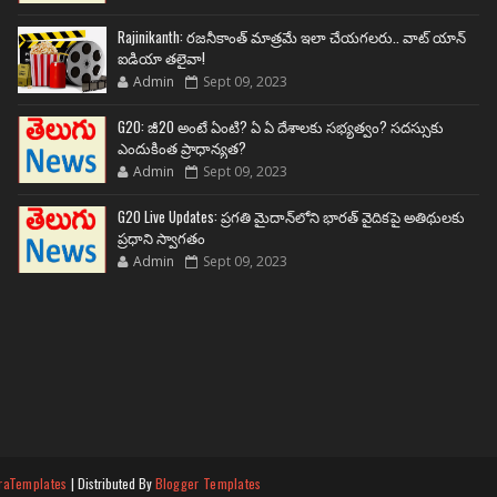
Rajinikanth: రజనీకాంత్ మాత్రమే ఇలా చేయగలరు.. వాట్ యాన్
ఐడియా తలైవా!
Admin
Sept 09, 2023
G20: జీ20 అంటే ఏంటి? ఏ ఏ దేశాలకు సభ్యత్వం? సదస్సుకు
ఎందుకింత ప్రాధాన్యత?
Admin
Sept 09, 2023
G20 Live Updates: ప్రగతి మైదాన్‌లోని భారత్ వైదికపై అతిథులకు
ప్రధాని స్వాగతం
Admin
Sept 09, 2023
raTemplates
| Distributed By
Blogger Templates