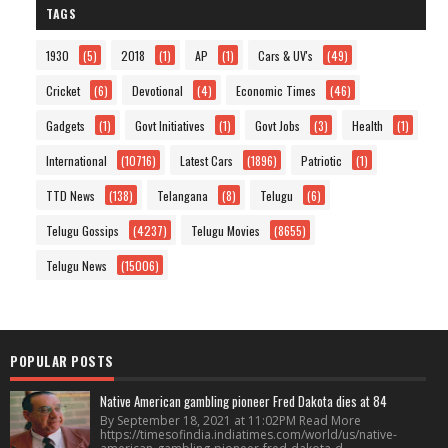
TAGS
1930
(5)
2018
(1)
AP
(1)
Cars & UV's
(49)
Cricket
(6)
Devotional
(4)
Economic Times
(46)
Gadgets
(1)
Govt Initiatives
(1)
Govt Jobs
(3)
Health
(1)
International
(10716)
Latest Cars
(1896)
Patriotic
(1)
TTD News
(138)
Telangana
(8)
Telugu
(6)
Telugu Gossips
(4237)
Telugu Movies
(8655)
Telugu News
(15006)
POPULAR POSTS
Native American gambling pioneer Fred Dakota dies at 84
By September 18, 2021 at 11:02PM Read More
https://timesofindia.indiatimes.com/world/us/native-