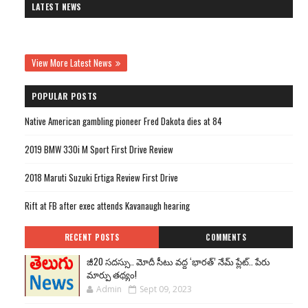
LATEST NEWS
View More Latest News
POPULAR POSTS
Native American gambling pioneer Fred Dakota dies at 84
2019 BMW 330i M Sport First Drive Review
2018 Maruti Suzuki Ertiga Review First Drive
Rift at FB after exec attends Kavanaugh hearing
RECENT POSTS
COMMENTS
జీ20 సదస్సు.. మోదీ సీటు వద్ద ‘భారత్’ నేమ్ ప్లేట్‌.. పేరు
మార్పు తథ్యం!
Admin
Sept 09, 2023