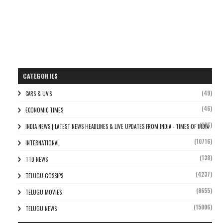
CATEGORIES
(49)
CARS & UV'S
(46)
ECONOMIC TIMES
(106)
INDIA NEWS | LATEST NEWS HEADLINES & LIVE UPDATES FROM INDIA - TIMES OF INDIA
(10716)
INTERNATIONAL
(138)
TTD NEWS
(4237)
TELUGU GOSSIPS
(8655)
TELUGU MOVIES
(15006)
TELUGU NEWS