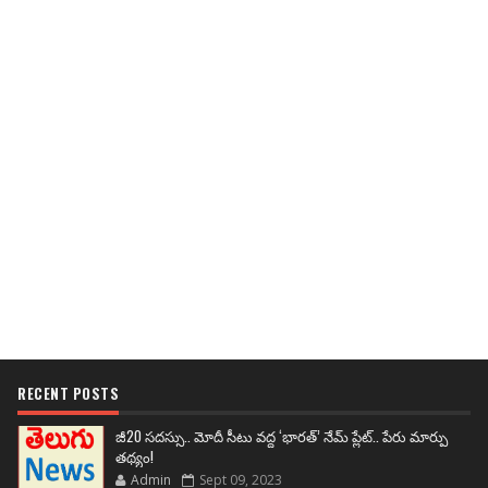
RECENT POSTS
జీ20 సదస్సు.. మోదీ సీటు వద్ద ‘భారత్’ నేమ్ ప్లేట్‌.. పేరు మార్పు
తథ్యం!
Admin
Sept 09, 2023