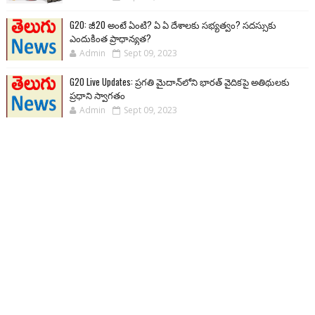
G20: జీ20 అంటే ఏంటి? ఏ ఏ దేశాలకు సభ్యత్వం? సదస్సుకు
ఎందుకింత ప్రాధాన్యత?
Admin
Sept 09, 2023
G20 Live Updates: ప్రగతి మైదాన్‌లోని భారత్ వైదికపై అతిథులకు
ప్రధాని స్వాగతం
Admin
Sept 09, 2023