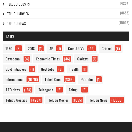
(4237)
TELUGU GOSSIPS
(8655)
TELUGU MOVIES
(15006)
TELUGU NEWS
TAGS
1930
(5)
2018
(1)
AP
(1)
Cars & UV's
(49)
Cricket
(6)
Devotional
(4)
Economic Times
(46)
Gadgets
(1)
Govt Initiatives
(1)
Govt Jobs
(3)
Health
(1)
International
(10716)
Latest Cars
(1896)
Patriotic
(1)
TTD News
(138)
Telangana
(8)
Telugu
(6)
Telugu Gossips
(4237)
Telugu Movies
(8655)
Telugu News
(15006)