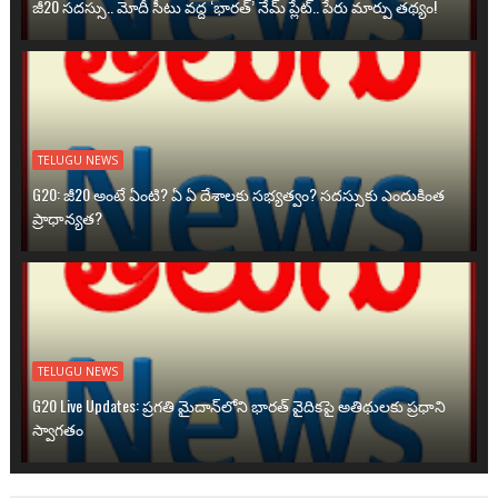
జీ20 సదస్సు.. మోదీ సీటు వద్ద ‘భారత్’ నేమ్ ప్లేట్‌.. పేరు మార్పు తథ్యం!
TELUGU NEWS
G20: జీ20 అంటే ఏంటి? ఏ ఏ దేశాలకు సభ్యత్వం? సదస్సుకు ఎందుకింత
ప్రాధాన్యత?
TELUGU NEWS
G20 Live Updates: ప్రగతి మైదాన్‌లోని భారత్ వైదికపై అతిథులకు ప్రధాని
స్వాగతం