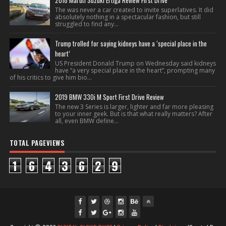
2018 Maruti Suzuki Ertiga Review First Drive
The was never a car created to invite superlatives. It did
absolutely nothing in a spectacular fashion, but still
struggled to find any...
Trump trolled for saying kidneys have a ‘special place in the
heart’
US President Donald Trump on Wednesday said kidneys
have “a very special place in the heart”, prompting many
of his critics to give him bio...
2019 BMW 330i M Sport First Drive Review
The new 3 Series is larger, lighter and far more pleasing
to your inner geek. But is that what really matters? After
all, even BMW define...
TOTAL PAGEVIEWS
1
6
4
3
6
2
9
fac
twi
gpl
ins
you