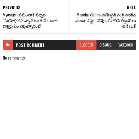
PREVIOUS
NEXT
Myositis : సమంతాకి వచ్చిన
Manchu Vishnu: నెటిజన్లకి మళ్లీ దొరికిన
‘మయోసైటిస్‌’వ్యాధి అంత డేంజరా?
మంచు విష్ణు.. వెన్నెల కిషోర్‌ని తిట్టబోయి
డాక్టర్లు ఏం చెప్తున్నారంటే
తనే బుక్
POST
COMMENT
BLOGGER
DISQUS
FACEBOOK
No comments