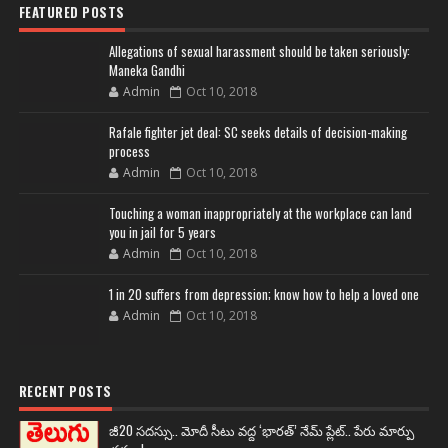
FEATURED POSTS
Allegations of sexual harassment should be taken seriously:
Maneka Gandhi
Admin
Oct 10, 2018
Rafale fighter jet deal: SC seeks details of decision-making
process
Admin
Oct 10, 2018
Touching a woman inappropriately at the workplace can land
you in jail for 5 years
Admin
Oct 10, 2018
1 in 20 suffers from depression; know how to help a loved one
Admin
Oct 10, 2018
RECENT POSTS
జీ20 సదస్సు.. మోదీ సీటు వద్ద ‘భారత్’ నేమ్ ప్లేట్‌.. పేరు మార్పు