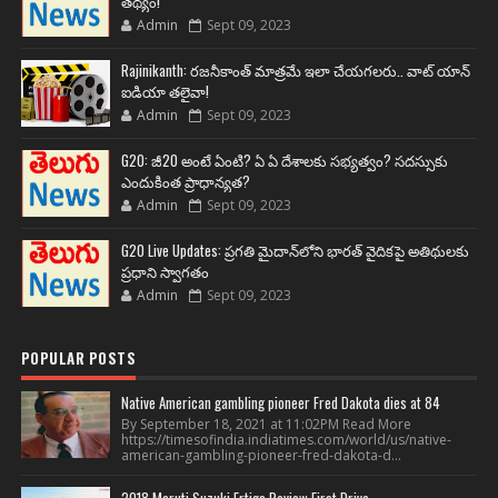
తథ్యం!
Admin
Sept 09, 2023
Rajinikanth: రజనీకాంత్ మాత్రమే ఇలా చేయగలరు.. వాట్ యాన్
ఐడియా తలైవా!
Admin
Sept 09, 2023
G20: జీ20 అంటే ఏంటి? ఏ ఏ దేశాలకు సభ్యత్వం? సదస్సుకు
ఎందుకింత ప్రాధాన్యత?
Admin
Sept 09, 2023
G20 Live Updates: ప్రగతి మైదాన్‌లోని భారత్ వైదికపై అతిథులకు
ప్రధాని స్వాగతం
Admin
Sept 09, 2023
POPULAR POSTS
Native American gambling pioneer Fred Dakota dies at 84
By September 18, 2021 at 11:02PM Read More
https://timesofindia.indiatimes.com/world/us/native-
american-gambling-pioneer-fred-dakota-d...