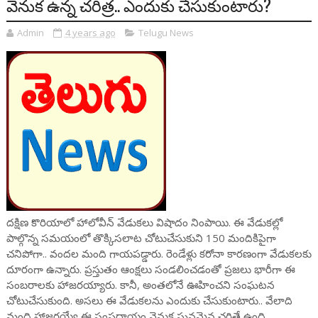
వెనుక ఉన్న చరిత్ర.. ఎందుకు చేసుకుంటారు?
Admin
4 years ago
Telugu News
దక్షిణ కొరియాలో హాలోవీన్ వేడుకలు విషాదం నింపాయి. ఈ వేడుకల్లో
పాల్గొన్న సమయంలో తొక్కిసలాట చోటుచేసుకుని 150 మందికిపైగా
చనిపోగా.. వందల మంది గాయపడ్డారు. రెండేళ్లు కరోనా కారణంగా వేడుకలకు
దూరంగా ఉన్నారు. ప్రస్తుతం ఆంక్షలు సండలించడంతో ప్రజలు భారీగా ఈ
సంబరాలకు హాజరయ్యారు. కానీ, అంతలోనే ఊహించని సంఘటన
చోటుచేసుకుంది. అసలు ఈ వేడుకలను ఎందుకు చేసుకుంటారు.. వేలాది
మంది హాజరయ్యే ఈ సంప్రదాయం వెనుక ఘనమైన చరిత్రే ఉంది.