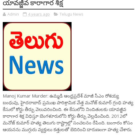
యావజ్జీవ కారాగార శిక్ష
Admin
4 years ago
Telugu News
Manoj Kumar Murder: ఉమ్మడి ఆంధ్రప్రదేశ్ మాజీ సీఎం రోశయ్య
బంధువు, హైదరాబాద్ ప్రముఖ పారిశ్రామిక వేత్త మనోజ్ కుమార్ గ్రంధి హత్య
కేసులో కోర్టు తీర్పు వెలువరించింది. ఈ కేసులోని నిందితులకు యావజ్జీవ
కారాగార శిక్ష విధిస్తూ బెంగళూరులోని కోర్టు తీర్పు వెల్లడించింది. 2012లో
మనోజ్ కుమార్ హత్య తెలుగు రాష్ట్రాల్లో సంచలనం రేపింది. బంగారం కోసం
ఆయనను ముగ్గురు వ్యక్తులు కత్తులతో బెదిరించి దారుణంగా హత్య చేశారు.