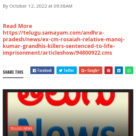
By October 12, 2022 at 09:38AM
Read More
https://telugu.samayam.com/andhra-
pradesh/news/ex-cm-rosaiah-relative-manoj-
kumar-grandhis-killers-sentenced-to-life-
imprisonment/articleshow/94800922.cms
Facebook
Twitter
Google+
SHARE THIS
TELUGU NEWS