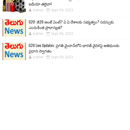
ఐడియా తలైవా!
Admin
Sept 09, 2023
G20: జీ20 అంటే ఏంటి? ఏ ఏ దేశాలకు సభ్యత్వం? సదస్సుకు
ఎందుకింత ప్రాధాన్యత?
Admin
Sept 09, 2023
G20 Live Updates: ప్రగతి మైదాన్‌లోని భారత్ వైదికపై అతిథులకు
ప్రధాని స్వాగతం
Admin
Sept 09, 2023