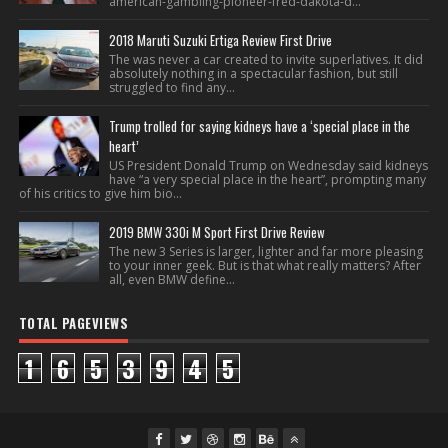
american-gambling-pioneer-fred-dakota-d...
2018 Maruti Suzuki Ertiga Review First Drive
The was never a car created to invite superlatives. It did
absolutely nothing in a spectacular fashion, but still
struggled to find any...
Trump trolled for saying kidneys have a ‘special place in the
heart’
US President Donald Trump on Wednesday said kidneys
have “a very special place in the heart”, prompting many
of his critics to give him bio...
2019 BMW 330i M Sport First Drive Review
The new 3 Series is larger, lighter and far more pleasing
to your inner geek. But is that what really matters? After
all, even BMW define...
TOTAL PAGEVIEWS
1
6
5
3
9
4
5