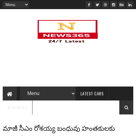
LATEST CARS
NEWSBITES
మాజీ సీఎం రోశయ్య బంధువు హంతకులకు