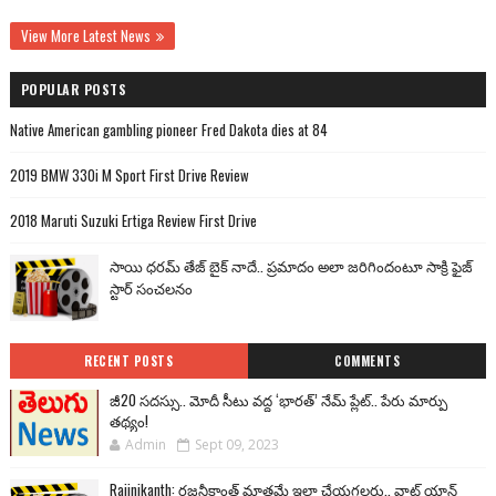
View More Latest News
POPULAR POSTS
Native American gambling pioneer Fred Dakota dies at 84
2019 BMW 330i M Sport First Drive Review
2018 Maruti Suzuki Ertiga Review First Drive
సాయి ధరమ్ తేజ్ బైక్ నాదే.. ప్రమాదం అలా జరిగిందంటూ సాక్రి ఫైజ్
స్టార్ సంచలనం
RECENT POSTS
COMMENTS
జీ20 సదస్సు.. మోదీ సీటు వద్ద ‘భారత్’ నేమ్ ప్లేట్‌.. పేరు మార్పు
తథ్యం!
Admin
Sept 09, 2023
Rajinikanth: రజనీకాంత్ మాత్రమే ఇలా చేయగలరు.. వాట్ యాన్