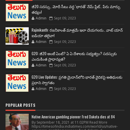
జీ20 సదస్సు.. మోదీ సీటు వద్ద ‘భారత్’ నేమ్ ప్లేట్‌.. పేరు మార్పు
తథ్యం!
Admin
Sept 09, 2023
Rajinikanth: రజనీకాంత్ మాత్రమే ఇలా చేయగలరు.. వాట్ యాన్
ఐడియా తలైవా!
Admin
Sept 09, 2023
G20: జీ20 అంటే ఏంటి? ఏ ఏ దేశాలకు సభ్యత్వం? సదస్సుకు
ఎందుకింత ప్రాధాన్యత?
Admin
Sept 09, 2023
G20 Live Updates: ప్రగతి మైదాన్‌లోని భారత్ వైదికపై అతిథులకు
ప్రధాని స్వాగతం
Admin
Sept 09, 2023
POPULAR POSTS
Native American gambling pioneer Fred Dakota dies at 84
By September 18, 2021 at 11:02PM Read More
https://timesofindia.indiatimes.com/world/us/native-