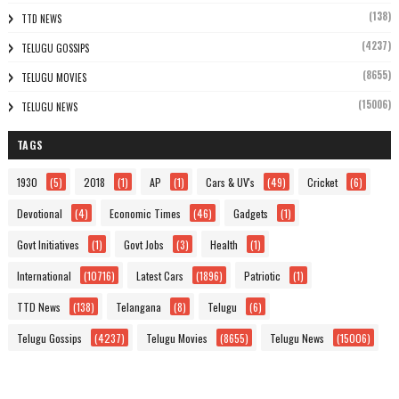
(138)
TTD NEWS
(4237)
TELUGU GOSSIPS
(8655)
TELUGU MOVIES
(15006)
TELUGU NEWS
TAGS
1930
(5)
2018
(1)
AP
(1)
Cars & UV's
(49)
Cricket
(6)
Devotional
(4)
Economic Times
(46)
Gadgets
(1)
Govt Initiatives
(1)
Govt Jobs
(3)
Health
(1)
International
(10716)
Latest Cars
(1896)
Patriotic
(1)
TTD News
(138)
Telangana
(8)
Telugu
(6)
Telugu Gossips
(4237)
Telugu Movies
(8655)
Telugu News
(15006)