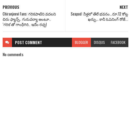
PREVIOUS
NEXT
Chiranjeevi Fans: గరికపాటిని వదలని
Seapod: నీళ్లలో తేలే భవనం...రూ.12 కోట్ల
చిరు ఫ్యాన్స్.. గురువర్యా అంటూ..
ఖర్చు... కానీ ఓపెనింగ్ రోజే...
‘గరిక’తో గాంధీగిరి.. ఇదేం రచ్చ!
POST
COMMENT
BLOGGER
DISQUS
FACEBOOK
No comments