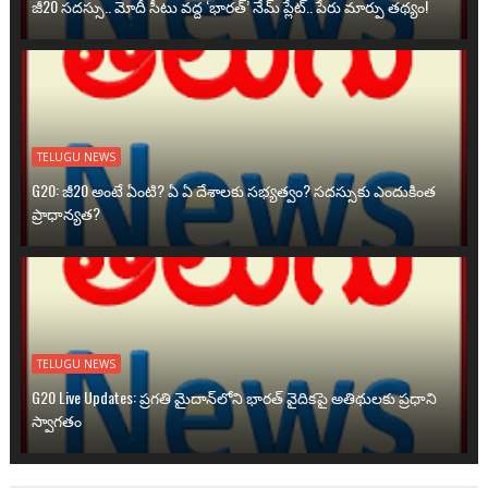
జీ20 సదస్సు.. మోదీ సీటు వద్ద ‘భారత్’ నేమ్ ప్లేట్‌.. పేరు మార్పు తథ్యం!
TELUGU NEWS
G20: జీ20 అంటే ఏంటి? ఏ ఏ దేశాలకు సభ్యత్వం? సదస్సుకు ఎందుకింత
ప్రాధాన్యత?
TELUGU NEWS
G20 Live Updates: ప్రగతి మైదాన్‌లోని భారత్ వైదికపై అతిథులకు ప్రధాని
స్వాగతం